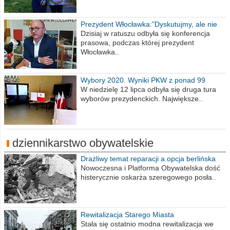
Prezydent Włocławka:"Dyskutujmy, ale nie
obrażajmy się”
Dzisiaj w ratuszu odbyła się konferencja
prasowa, podczas której prezydent
Włocławka..
Wybory 2020. Wyniki PKW z ponad 99
procent obwodów
W niedzielę 12 lipca odbyła się druga tura
wyborów prezydenckich. Największe..
dziennikarstwo obywatelskie
Drażliwy temat reparacji a opcja berlińska
Nowoczesna i Platforma Obywatelska dość
histerycznie oskarża szeregowego posła..
Rewitalizacja Starego Miasta
Stała się ostatnio modna rewitalizacja we