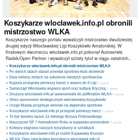
Koszykarze
wloclawek.info.pl obronili
mistrzostwo WLKA
Koszykarze naszego portalu wywalczyli mistrzostwo dwudziestej
drugiej edycji Włocławskiej Ligi Koszykówki Amatorskiej. W
finałowym dwumeczu wloclawek.info.pl pokonał Autoserwis
Radek/Open Partner i wywalczył szósty tytuł w ciągu ostatnich..
Koszykarze wloclawek.info.pl obronili mistrzostwo WLKA
Po dwóch latach starań powstał sportowy klub strzelecki
Dwa miliony złotych na szkolenie młodych sportowców
Kujavia przegrała pierwszy baraż o awans do II Ligi
2 opinie
Samorząd Włocławka wspiera sport oraz kulturę fizyczną
2 opinie
Drużyna wloclawek.info.pl awansowała do półfinałów WLKA
2 opinie
Orlen sponsorem strategicznym włocławskiej koszykówki
Urząd Miasta przyjmuje wnioski na stypendia sportowe
Koszykarze wloclawek.info.pl przegrali pierwszy mecz
1 opinia
To był świetny sezon 11-letniego Borysa Piotrowskiego
Nauczyciel SP 7 Animatorem Roku w kujawsko-pomorskim
2 opinie
Kolejna wygrana naszych koszykarzy w szóstkach
Koszykarze wloclawek.info.pl rozbili Kujawiaka Kruszyn
WLKA: Dwa zwycięstwa koszykarzy wloclawek.info.pl