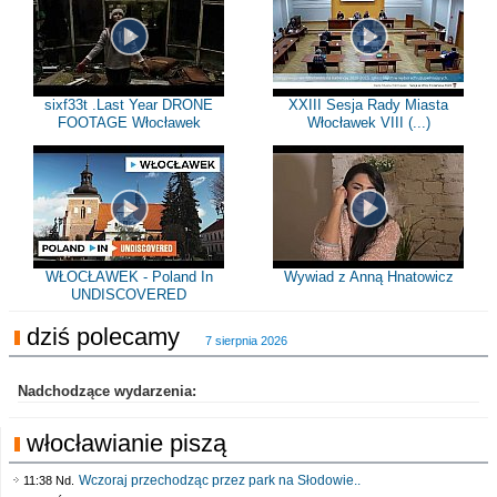
sixf33t .Last Year DRONE
XXIII Sesja Rady Miasta
FOOTAGE Włocławek
Włocławek VIII (...)
WŁOCŁAWEK - Poland In
Wywiad z Anną Hnatowicz
UNDISCOVERED
dziś polecamy
7 sierpnia 2026
Nadchodzące wydarzenia:
włocławianie piszą
Wczoraj przechodząc przez park na Słodowie..
11:38 Nd.