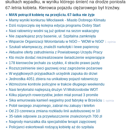
skutkach wypadku, w wyniku którego śmierć na drodze poniosła
67-letnia kobieta. Kierowca pojazdu ciężarowego był trzeźwy.
MAN potrącił kobietę na przejściu. 67-latka nie żyje
Mamy wyniki konkursu Włocławek - Miasto Dobrego Klimatu
Dziś rozpoczęła się kolejna edycja programu Dobry Start
Nasi ratownicy wodni są już gotowi na sezon wakacyjny
Nie zaparkujesz przy basenie, ul. Szpitalna zamknięta
Wsparcie Organizacji Wolontariatu w NGO – 'WOW w NGO'
1 opinia
Szukali włamywaczy, znaleźli narkotyki i lewe papierosy
Aktualne oferty zatrudnienia z Powiatowego Urzędu Pracy
Kto może dostać niezrealizowane świadczenie wspierające
178 kierowców jechało za szybko, 4 straciło prawo jazdy
Rozszczelnienie sieci gazowej oraz zagrożenie pożarowe
W wyjątkowych przypadkach urzędnik zapuka do drzwi
Jednostka 4051 zbiera na unikatowy pojazd ratowniczy
Wzmożone kontrole policyjne w trakcie długiego weekendu
Nasi terytorialsi najlepszą drużyn VI Mistrzostostw WOT
Kilku pijanych rowerzystów, jeden miał ponad 3 promile
Sika wmurowała kamień węgielny pod fabrykę w Brześciu
1 opinia
Pobił swojego znajomego, zabrał mu zakupy i telefon
Od 23 czerewca zmiana rozkładu linii autobusowej nr 10
35-latek odpowie za przywłaszczenie znalezionych 700 zł
Nagrody marszałka dla specjalistów terapii zajęciowej
Policjanci eskortowali rodzącą kobietę aż do szpitala