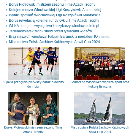
Borys Piotrowski mistrzem sezonu Time Attack Trophy
Kolejne mecze Włocławskiej Ligi Koszykówki Amatorskiej
Wyniki spotkań Włocławskiej Ligi Koszykówki Amatorskiej
Borys rewelacją kolejnej rundy cyklu Time Attack Trophy
WLKA: kolejne zwycięstwo koszykarzy wloclawek.info.pl
Jedenastolatek zrobił show przed tysiącami widzów
Brąz naszych wioślarzy. Fabian Barański z medalem IO
1 opinia
Mistrzostwa Polski Jachtów Kabinowych Anwil Cup 2024
Kujavia przegrała pierwszy baraż o awans
Samorząd Włocławka wspiera sport oraz
do II Ligi
kulturę fizyczną
Borys Piotrowski mistrzem sezonu Time
Mistrzostwa Polski Jachtów Kabinowych
Attack Trophy
Anwil Cup 2024