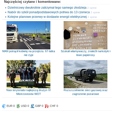
Najczęściej czytane i komentowane:
Dzielnicowy dwukrotnie zatrzymał tego samego złodzieja
2 opinie
Nabór do szkół ponadpodstawowych potrwa do 13 czerwca
2 opinie
Kolejne planowe przerwy w dostawie energii elektrycznej
2 opinie
MAN potrącił kobietę na przejściu. 67-latka
Szukali włamywaczy, znaleźli narkotyki i
nie żyje
lewe papierosy
Nasi terytorialsi najlepszą drużyn VI
Rozszczelnienie sieci gazowej oraz
Mistrzostostw WOT
zagrożenie pożarowe
EUR 0
USD 0
GBP 0
CHF 0