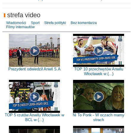
strefa video
Wiadomości
Sport
Strefa polityki
Bez komentarza
Filmy internautów
Prezydent odwiedził Anwil S.A
TOP 10 przechwytów Anwilu
Włocławek w (...)
TOP 5 rzutów Anwilu Włocławek w
Ni To Ponk - W oczach mamy
BCL w (...)
strach