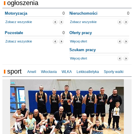
ogłoszenia
Motoryzacja
0
Nieruchomości
0
Zobacz wszystkie
Zobacz wszystkie
Pozostałe
0
Oferty pracy
Zobacz wszystkie
Więcej ofert
Szukam pracy
Więcej ofert
sport
Anwil
Włocłavia
WLKA
Lekkoatletyka
Sporty walki