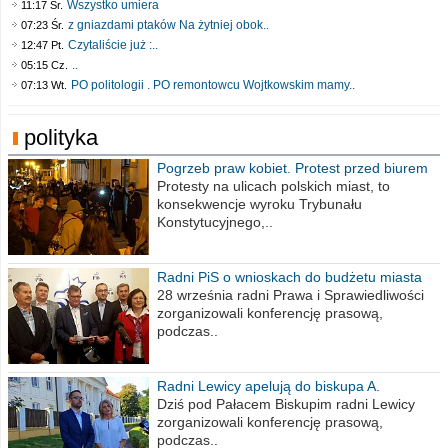
Wszystko umiera
11:17 Śr.
z gniazdami ptaków Na żytniej obok..
07:23 Śr.
Czytaliście już :..
12:47 Pt.
..
05:15 Cz.
PO politologii . PO remontowcu Wojtkowskim mamy..
07:13 Wt.
polityka
Pogrzeb praw kobiet. Protest przed biurem
poselskim PiS
Protesty na ulicach polskich miast, to
konsekwencje wyroku Trybunału
Konstytucyjnego,..
Radni PiS o wnioskach do budżetu miasta
na 2021 rok
28 września radni Prawa i Sprawiedliwości
zorganizowali konferencję prasową,
podczas..
Radni Lewicy apelują do biskupa A.
Wiesława Meringa
Dziś pod Pałacem Biskupim radni Lewicy
zorganizowali konferencję prasową,
podczas..