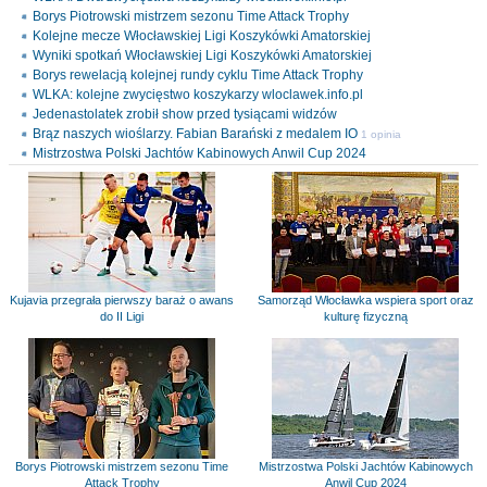
Borys Piotrowski mistrzem sezonu Time Attack Trophy
Kolejne mecze Włocławskiej Ligi Koszykówki Amatorskiej
Wyniki spotkań Włocławskiej Ligi Koszykówki Amatorskiej
Borys rewelacją kolejnej rundy cyklu Time Attack Trophy
WLKA: kolejne zwycięstwo koszykarzy wloclawek.info.pl
Jedenastolatek zrobił show przed tysiącami widzów
Brąz naszych wioślarzy. Fabian Barański z medalem IO
1 opinia
Mistrzostwa Polski Jachtów Kabinowych Anwil Cup 2024
Kujavia przegrała pierwszy baraż o awans
Samorząd Włocławka wspiera sport oraz
do II Ligi
kulturę fizyczną
Borys Piotrowski mistrzem sezonu Time
Mistrzostwa Polski Jachtów Kabinowych
Attack Trophy
Anwil Cup 2024