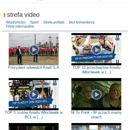
strefa video
Wiadomości
Sport
Strefa polityki
Bez komentarza
Filmy internautów
Prezydent odwiedził Anwil S.A
TOP 10 przechwytów Anwilu
Włocławek w (...)
TOP 5 rzutów Anwilu Włocławek w
Ni To Ponk - W oczach mamy
BCL w (...)
strach