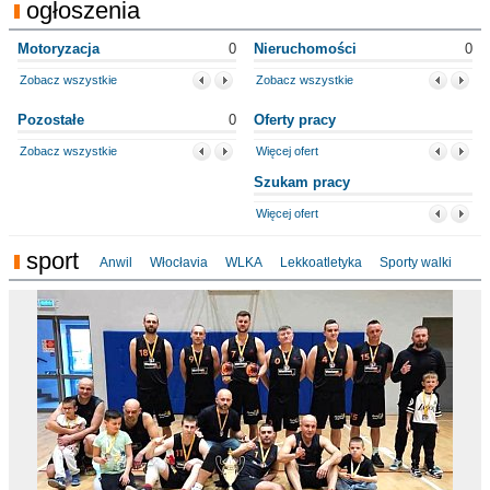
ogłoszenia
Motoryzacja
0
Nieruchomości
0
Zobacz wszystkie
Zobacz wszystkie
Pozostałe
0
Oferty pracy
Zobacz wszystkie
Więcej ofert
Szukam pracy
Więcej ofert
sport
Anwil
Włocłavia
WLKA
Lekkoatletyka
Sporty walki