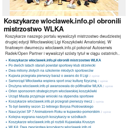
Koszykarze
wloclawek.info.pl obronili
mistrzostwo WLKA
Koszykarze naszego portalu wywalczyli mistrzostwo dwudziestej
drugiej edycji Włocławskiej Ligi Koszykówki Amatorskiej. W
finałowym dwumeczu wloclawek.info.pl pokonał Autoserwis
Radek/Open Partner i wywalczył szósty tytuł w ciągu ostatnich..
Koszykarze wloclawek.info.pl obronili mistrzostwo WLKA
Po dwóch latach starań powstał sportowy klub strzelecki
Dwa miliony złotych na szkolenie młodych sportowców
Kujavia przegrała pierwszy baraż o awans do II Ligi
2 opinie
Samorząd Włocławka wspiera sport oraz kulturę fizyczną
2 opinie
Drużyna wloclawek.info.pl awansowała do półfinałów WLKA
2 opinie
Orlen sponsorem strategicznym włocławskiej koszykówki
Urząd Miasta przyjmuje wnioski na stypendia sportowe
Koszykarze wloclawek.info.pl przegrali pierwszy mecz
1 opinia
To był świetny sezon 11-letniego Borysa Piotrowskiego
Nauczyciel SP 7 Animatorem Roku w kujawsko-pomorskim
2 opinie
Kolejna wygrana naszych koszykarzy w szóstkach
Koszykarze wloclawek.info.pl rozbili Kujawiaka Kruszyn
WLKA: Dwa zwycięstwa koszykarzy wloclawek.info.pl