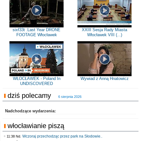
sixf33t .Last Year DRONE
XXIII Sesja Rady Miasta
FOOTAGE Włocławek
Włocławek VIII (...)
WŁOCŁAWEK - Poland In
Wywiad z Anną Hnatowicz
UNDISCOVERED
dziś polecamy
6 sierpnia 2026
Nadchodzące wydarzenia:
włocławianie piszą
Wczoraj przechodząc przez park na Słodowie..
11:38 Nd.