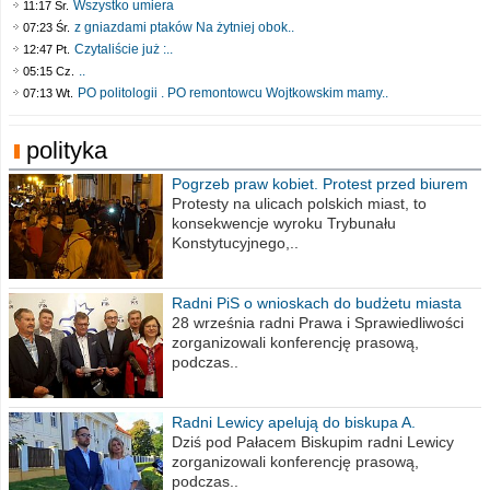
Wszystko umiera
11:17 Śr.
z gniazdami ptaków Na żytniej obok..
07:23 Śr.
Czytaliście już :..
12:47 Pt.
..
05:15 Cz.
PO politologii . PO remontowcu Wojtkowskim mamy..
07:13 Wt.
polityka
Pogrzeb praw kobiet. Protest przed biurem
poselskim PiS
Protesty na ulicach polskich miast, to
konsekwencje wyroku Trybunału
Konstytucyjnego,..
Radni PiS o wnioskach do budżetu miasta
na 2021 rok
28 września radni Prawa i Sprawiedliwości
zorganizowali konferencję prasową,
podczas..
Radni Lewicy apelują do biskupa A.
Wiesława Meringa
Dziś pod Pałacem Biskupim radni Lewicy
zorganizowali konferencję prasową,
podczas..