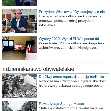
Prezydent Włocławka:"Dyskutujmy, ale nie
obrażajmy się”
Dzisiaj w ratuszu odbyła się konferencja
prasowa, podczas której prezydent
Włocławka..
Wybory 2020. Wyniki PKW z ponad 99
procent obwodów
W niedzielę 12 lipca odbyła się druga tura
wyborów prezydenckich. Największe..
dziennikarstwo obywatelskie
Drażliwy temat reparacji a opcja berlińska
Nowoczesna i Platforma Obywatelska dość
histerycznie oskarża szeregowego posła..
Rewitalizacja Starego Miasta
Stała się ostatnio modna rewitalizacja we