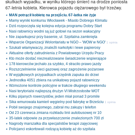
skutkach wypadku, w wyniku którego śmierć na drodze poniosła
67-letnia kobieta. Kierowca pojazdu ciężarowego był trzeźwy.
MAN potrącił kobietę na przejściu. 67-latka nie żyje
Mamy wyniki konkursu Włocławek - Miasto Dobrego Klimatu
Dziś rozpoczęła się kolejna edycja programu Dobry Start
Nasi ratownicy wodni są już gotowi na sezon wakacyjny
Nie zaparkujesz przy basenie, ul. Szpitalna zamknięta
Wsparcie Organizacji Wolontariatu w NGO – 'WOW w NGO'
1 opinia
Szukali włamywaczy, znaleźli narkotyki i lewe papierosy
Aktualne oferty zatrudnienia z Powiatowego Urzędu Pracy
Kto może dostać niezrealizowane świadczenie wspierające
178 kierowców jechało za szybko, 4 straciło prawo jazdy
Rozszczelnienie sieci gazowej oraz zagrożenie pożarowe
W wyjątkowych przypadkach urzędnik zapuka do drzwi
Jednostka 4051 zbiera na unikatowy pojazd ratowniczy
Wzmożone kontrole policyjne w trakcie długiego weekendu
Nasi terytorialsi najlepszą drużyn VI Mistrzostostw WOT
Kilku pijanych rowerzystów, jeden miał ponad 3 promile
Sika wmurowała kamień węgielny pod fabrykę w Brześciu
1 opinia
Pobił swojego znajomego, zabrał mu zakupy i telefon
Od 23 czerewca zmiana rozkładu linii autobusowej nr 10
35-latek odpowie za przywłaszczenie znalezionych 700 zł
Nagrody marszałka dla specjalistów terapii zajęciowej
Policjanci eskortowali rodzącą kobietę aż do szpitala