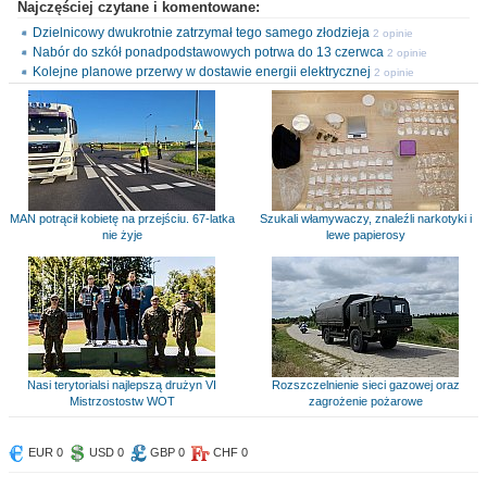
Najczęściej czytane i komentowane:
Dzielnicowy dwukrotnie zatrzymał tego samego złodzieja
2 opinie
Nabór do szkół ponadpodstawowych potrwa do 13 czerwca
2 opinie
Kolejne planowe przerwy w dostawie energii elektrycznej
2 opinie
MAN potrącił kobietę na przejściu. 67-latka
Szukali włamywaczy, znaleźli narkotyki i
nie żyje
lewe papierosy
Nasi terytorialsi najlepszą drużyn VI
Rozszczelnienie sieci gazowej oraz
Mistrzostostw WOT
zagrożenie pożarowe
EUR 0
USD 0
GBP 0
CHF 0