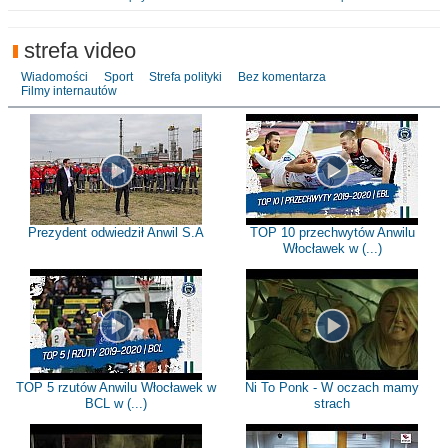
strefa video
Wiadomości
Sport
Strefa polityki
Bez komentarza
Filmy internautów
Prezydent odwiedził Anwil S.A
TOP 10 przechwytów Anwilu
Włocławek w (...)
TOP 5 rzutów Anwilu Włocławek w
Ni To Ponk - W oczach mamy
BCL w (...)
strach