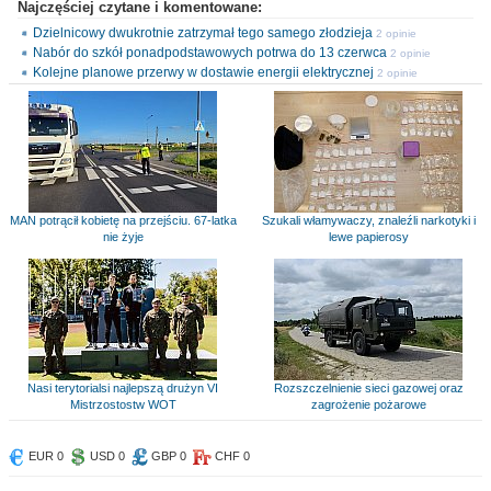
Najczęściej czytane i komentowane:
Dzielnicowy dwukrotnie zatrzymał tego samego złodzieja
2 opinie
Nabór do szkół ponadpodstawowych potrwa do 13 czerwca
2 opinie
Kolejne planowe przerwy w dostawie energii elektrycznej
2 opinie
MAN potrącił kobietę na przejściu. 67-latka
Szukali włamywaczy, znaleźli narkotyki i
nie żyje
lewe papierosy
Nasi terytorialsi najlepszą drużyn VI
Rozszczelnienie sieci gazowej oraz
Mistrzostostw WOT
zagrożenie pożarowe
EUR 0
USD 0
GBP 0
CHF 0