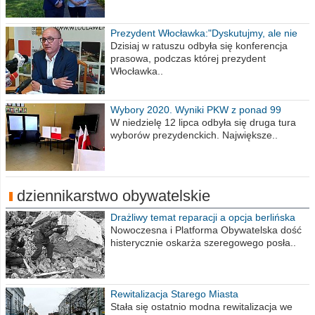
Prezydent Włocławka:"Dyskutujmy, ale nie
obrażajmy się”
Dzisiaj w ratuszu odbyła się konferencja
prasowa, podczas której prezydent
Włocławka..
Wybory 2020. Wyniki PKW z ponad 99
procent obwodów
W niedzielę 12 lipca odbyła się druga tura
wyborów prezydenckich. Największe..
dziennikarstwo obywatelskie
Drażliwy temat reparacji a opcja berlińska
Nowoczesna i Platforma Obywatelska dość
histerycznie oskarża szeregowego posła..
Rewitalizacja Starego Miasta
Stała się ostatnio modna rewitalizacja we