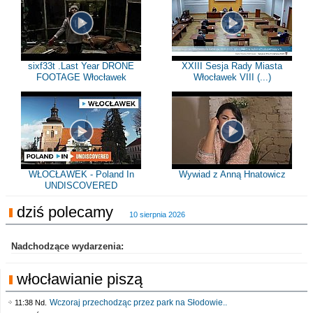
sixf33t .Last Year DRONE
XXIII Sesja Rady Miasta
FOOTAGE Włocławek
Włocławek VIII (...)
WŁOCŁAWEK - Poland In
Wywiad z Anną Hnatowicz
UNDISCOVERED
dziś polecamy
10 sierpnia 2026
Nadchodzące wydarzenia:
włocławianie piszą
Wczoraj przechodząc przez park na Słodowie..
11:38 Nd.