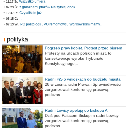
Wszystko umiera
11:17 Śr.
z gniazdami ptaków Na żytniej obok..
07:23 Śr.
Czytaliście już :..
12:47 Pt.
..
05:15 Cz.
PO politologii . PO remontowcu Wojtkowskim mamy..
07:13 Wt.
polityka
Pogrzeb praw kobiet. Protest przed biurem
poselskim PiS
Protesty na ulicach polskich miast, to
konsekwencje wyroku Trybunału
Konstytucyjnego,..
Radni PiS o wnioskach do budżetu miasta
na 2021 rok
28 września radni Prawa i Sprawiedliwości
zorganizowali konferencję prasową,
podczas..
Radni Lewicy apelują do biskupa A.
Wiesława Meringa
Dziś pod Pałacem Biskupim radni Lewicy
zorganizowali konferencję prasową,
podczas..