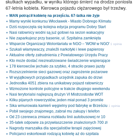
skutkach wypadku, w wyniku którego śmierć na drodze poniosła
67-letnia kobieta. Kierowca pojazdu ciężarowego był trzeźwy.
MAN potrącił kobietę na przejściu. 67-latka nie żyje
Mamy wyniki konkursu Włocławek - Miasto Dobrego Klimatu
Dziś rozpoczęła się kolejna edycja programu Dobry Start
Nasi ratownicy wodni są już gotowi na sezon wakacyjny
Nie zaparkujesz przy basenie, ul. Szpitalna zamknięta
Wsparcie Organizacji Wolontariatu w NGO – 'WOW w NGO'
1 opinia
Szukali włamywaczy, znaleźli narkotyki i lewe papierosy
Aktualne oferty zatrudnienia z Powiatowego Urzędu Pracy
Kto może dostać niezrealizowane świadczenie wspierające
178 kierowców jechało za szybko, 4 straciło prawo jazdy
Rozszczelnienie sieci gazowej oraz zagrożenie pożarowe
W wyjątkowych przypadkach urzędnik zapuka do drzwi
Jednostka 4051 zbiera na unikatowy pojazd ratowniczy
Wzmożone kontrole policyjne w trakcie długiego weekendu
Nasi terytorialsi najlepszą drużyn VI Mistrzostostw WOT
Kilku pijanych rowerzystów, jeden miał ponad 3 promile
Sika wmurowała kamień węgielny pod fabrykę w Brześciu
1 opinia
Pobił swojego znajomego, zabrał mu zakupy i telefon
Od 23 czerewca zmiana rozkładu linii autobusowej nr 10
35-latek odpowie za przywłaszczenie znalezionych 700 zł
Nagrody marszałka dla specjalistów terapii zajęciowej
Policjanci eskortowali rodzącą kobietę aż do szpitala