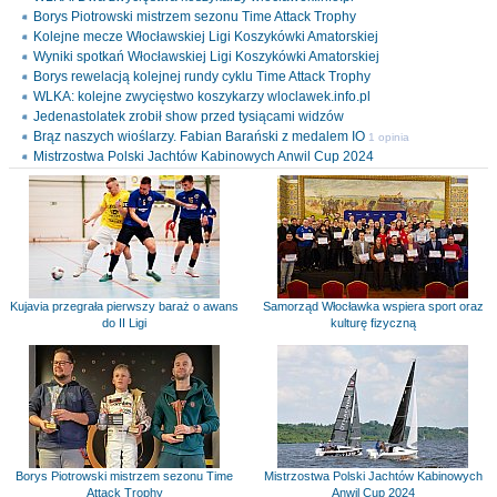
Borys Piotrowski mistrzem sezonu Time Attack Trophy
Kolejne mecze Włocławskiej Ligi Koszykówki Amatorskiej
Wyniki spotkań Włocławskiej Ligi Koszykówki Amatorskiej
Borys rewelacją kolejnej rundy cyklu Time Attack Trophy
WLKA: kolejne zwycięstwo koszykarzy wloclawek.info.pl
Jedenastolatek zrobił show przed tysiącami widzów
Brąz naszych wioślarzy. Fabian Barański z medalem IO
1 opinia
Mistrzostwa Polski Jachtów Kabinowych Anwil Cup 2024
Kujavia przegrała pierwszy baraż o awans
Samorząd Włocławka wspiera sport oraz
do II Ligi
kulturę fizyczną
Borys Piotrowski mistrzem sezonu Time
Mistrzostwa Polski Jachtów Kabinowych
Attack Trophy
Anwil Cup 2024