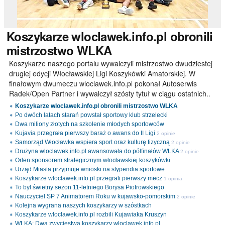
Koszykarze
wloclawek.info.pl obronili
mistrzostwo WLKA
Koszykarze naszego portalu wywalczyli mistrzostwo dwudziestej
drugiej edycji Włocławskiej Ligi Koszykówki Amatorskiej. W
finałowym dwumeczu wloclawek.info.pl pokonał Autoserwis
Radek/Open Partner i wywalczył szósty tytuł w ciągu ostatnich..
Koszykarze wloclawek.info.pl obronili mistrzostwo WLKA
Po dwóch latach starań powstał sportowy klub strzelecki
Dwa miliony złotych na szkolenie młodych sportowców
Kujavia przegrała pierwszy baraż o awans do II Ligi
2 opinie
Samorząd Włocławka wspiera sport oraz kulturę fizyczną
2 opinie
Drużyna wloclawek.info.pl awansowała do półfinałów WLKA
2 opinie
Orlen sponsorem strategicznym włocławskiej koszykówki
Urząd Miasta przyjmuje wnioski na stypendia sportowe
Koszykarze wloclawek.info.pl przegrali pierwszy mecz
1 opinia
To był świetny sezon 11-letniego Borysa Piotrowskiego
Nauczyciel SP 7 Animatorem Roku w kujawsko-pomorskim
2 opinie
Kolejna wygrana naszych koszykarzy w szóstkach
Koszykarze wloclawek.info.pl rozbili Kujawiaka Kruszyn
WLKA: Dwa zwycięstwa koszykarzy wloclawek.info.pl