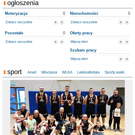
ogłoszenia
Motoryzacja
0
Nieruchomości
0
Zobacz wszystkie
Zobacz wszystkie
Pozostałe
0
Oferty pracy
Zobacz wszystkie
Więcej ofert
Szukam pracy
Więcej ofert
sport
Anwil
Włocłavia
WLKA
Lekkoatletyka
Sporty walki