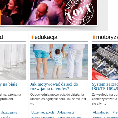
jonat Michelin
rodzie 31.12.2018
ód
edukacja
motoryz
 na białe
Jak motywować dzieci do
System zarząd
rozwijania talentów?
ISO/TS 1694
est narażona na
Odpowiednia motywacja do działania
Ze względu na og
 promieni
ułatwia osiągnięcie celu. Tak samo jest
zanieczyszczenia 
w..
się z tym..
Urządzamy
Uczelnie, szkoły
Aktualności
Aktualności
Pre