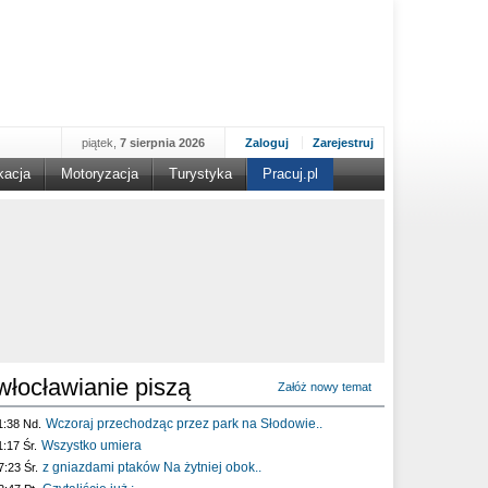
piątek,
7 sierpnia 2026
Zaloguj
Zarejestruj
kacja
Motoryzacja
Turystyka
Pracuj.pl
włocławianie piszą
Załóż nowy temat
Wczoraj przechodząc przez park na Słodowie..
1:38 Nd.
Wszystko umiera
1:17 Śr.
z gniazdami ptaków Na żytniej obok..
7:23 Śr.