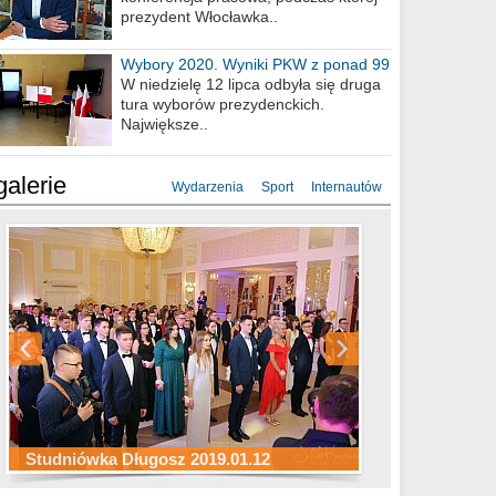
prezydent Włocławka..
Wybory 2020. Wyniki PKW z ponad 99
procent obwodów
W niedzielę 12 lipca odbyła się druga
tura wyborów prezydenckich.
Największe..
galerie
Wydarzenia
Sport
Internautów
Studniówka ZS Ekonomicznych
Studniówka Kopernik 2019.01.11
Studniówka LMK 2019.01.05
2019.01.05
Studniówka Długosz 2019.01.12
ZS Budowlanych 2019.01.12
Studniówka LZK 2019.01.11