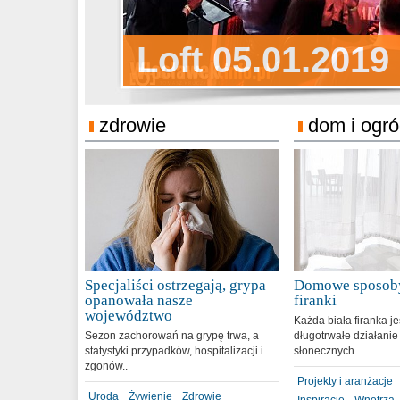
Sylwester Pens
Loft 05.01.2019
Sylwester Podg
31.12.2018
zdrowie
dom i ogr
Specjaliści ostrzegają, grypa
Domowe sposoby
opanowała nasze
firanki
województwo
Każda biała firanka j
Sezon zachorowań na grypę trwa, a
długotrwałe działanie
statystyki przypadków, hospitalizacji i
słonecznych..
zgonów..
Projekty i aranżacje
Uroda
Żywienie
Zdrowie