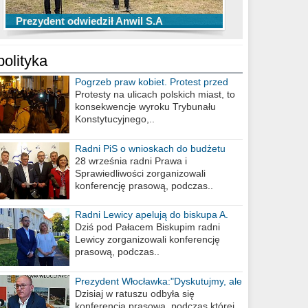
TOP 10 przechwytów Anwilu Włocławek
TOP 5 rzutów Anwilu Włocławek w BCL
Prezydent odwiedził Anwil S.A
w EBL w sezonie 2019/2020
w sezonie 2019/2020
polityka
Pogrzeb praw kobiet. Protest przed
biurem poselskim PiS
Protesty na ulicach polskich miast, to
konsekwencje wyroku Trybunału
Konstytucyjnego,..
Radni PiS o wnioskach do budżetu
miasta na 2021 rok
28 września radni Prawa i
Sprawiedliwości zorganizowali
konferencję prasową, podczas..
Radni Lewicy apelują do biskupa A.
Wiesława Meringa
Dziś pod Pałacem Biskupim radni
Lewicy zorganizowali konferencję
prasową, podczas..
Prezydent Włocławka:"Dyskutujmy, ale
nie obrażajmy się”
Dzisiaj w ratuszu odbyła się
konferencja prasowa, podczas której