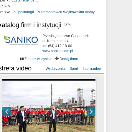
Czytaliście już :..
2:47 Pt.
..
5:15 Cz.
PO politologii . PO remontowcu Wojtkowskim mamy..
7:13 Wt.
katalog firm
i instytucji
2874
Przedsiębiorstwo Gospodarki
ul. Komunalna 4,
tel. (54) 412-18-00
www.saniko.com.pl
Zobacz wszystkie
Dodaj firmę
strefa video
Wydarzenia
Sport
Internautów
sixf33t .Last Year DRONE FOOTAGE
XXIII Sesja Rady Miasta Włocławek VIII
Ni To Ponk - W oczach mamy strach
Włocławek
kadencji w dniu 09.06.2020 r.