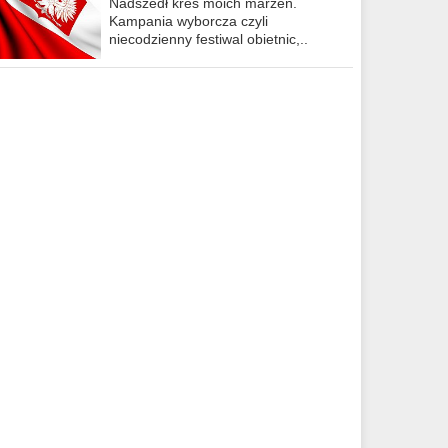
Nadszedł kres moich marzeń.
Kampania wyborcza czyli
niecodzienny festiwal obietnic,..