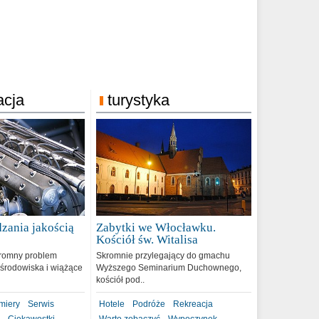
acja
turystyka
zania jakością
Zabytki we Włocławku.
9
Kościół św. Witalisa
romny problem
Skromnie przylegający do gmachu
środowiska i wiążące
Wyższego Seminarium Duchownego,
kościół pod..
miery
Serwis
Hotele
Podróże
Rekreacja