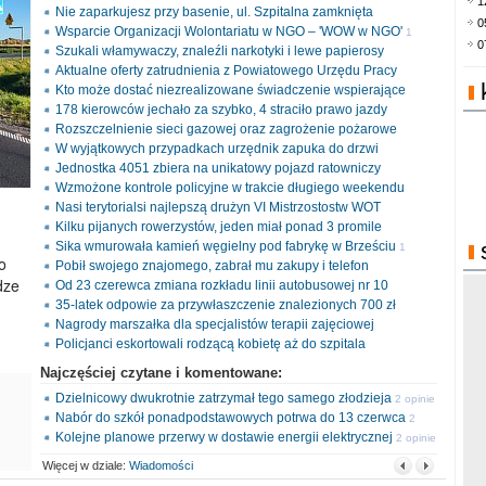
1
Nie zaparkujesz przy basenie, ul. Szpitalna zamknięta
0
Wsparcie Organizacji Wolontariatu w NGO – 'WOW w NGO'
1
0
Szukali włamywaczy, znaleźli narkotyki i lewe papierosy
opinia
Aktualne oferty zatrudnienia z Powiatowego Urzędu Pracy
Kto może dostać niezrealizowane świadczenie wspierające
178 kierowców jechało za szybko, 4 straciło prawo jazdy
Rozszczelnienie sieci gazowej oraz zagrożenie pożarowe
W wyjątkowych przypadkach urzędnik zapuka do drzwi
Jednostka 4051 zbiera na unikatowy pojazd ratowniczy
Wzmożone kontrole policyjne w trakcie długiego weekendu
Nasi terytorialsi najlepszą drużyn VI Mistrzostostw WOT
Kilku pijanych rowerzystów, jeden miał ponad 3 promile
Sika wmurowała kamień węgielny pod fabrykę w Brześciu
1
o
Pobił swojego znajomego, zabrał mu zakupy i telefon
opinia
dze
Od 23 czerewca zmiana rozkładu linii autobusowej nr 10
35-latek odpowie za przywłaszczenie znalezionych 700 zł
Nagrody marszałka dla specjalistów terapii zajęciowej
Policjanci eskortowali rodzącą kobietę aż do szpitala
Najczęściej czytane i komentowane:
Dzielnicowy dwukrotnie zatrzymał tego samego złodzieja
2 opinie
Nabór do szkół ponadpodstawowych potrwa do 13 czerwca
2
Kolejne planowe przerwy w dostawie energii elektrycznej
opinie
2 opinie
Więcej w dziale:
Wiadomości