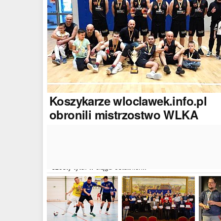
Koszykarze
wloclawek.info.pl
obronili mistrzostwo WLKA
Koszykarze naszego portalu wywalczyli mistrzostwo
dwudziestej drugiej edycji Włocławskiej Ligi Koszyków
Amatorskiej. W finałowym dwumeczu wloclawek.info.p
pokonał Autoserwis Radek/Open Partner i wywalczył
szósty tytuł w ciągu ostatnich..