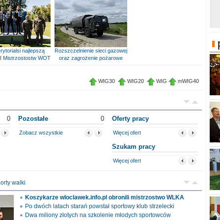
rytorialsi najlepszą
Rozszczelnienie sieci gazowej
I Mistrzostostw WOT
oraz zagrożenie pożarowe
WIG30
WIG20
WIG
mWIG40
0
Pozostałe
0
Oferty pracy
Zobacz wszystkie
Więcej ofert
Szukam pracy
Więcej ofert
orty walki
Koszykarze wloclawek.info.pl obronili mistrzostwo WLKA
Po dwóch latach starań powstał sportowy klub strzelecki
Dwa miliony złotych na szkolenie młodych sportowców