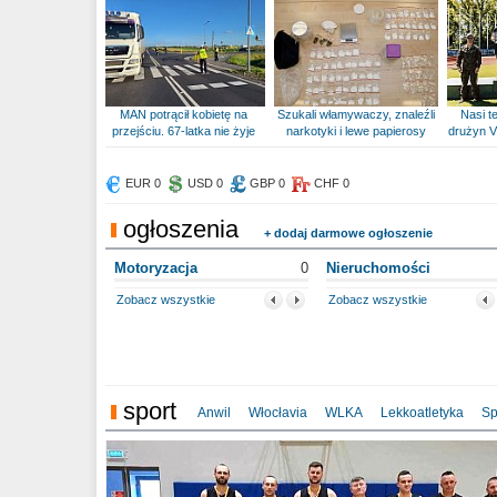
MAN potrącił kobietę na
Szukali włamywaczy, znaleźli
Nasi te
przejściu. 67-latka nie żyje
narkotyki i lewe papierosy
drużyn V
EUR 0
USD 0
GBP 0
CHF 0
ogłoszenia
+ dodaj darmowe ogłoszenie
Motoryzacja
0
Nieruchomości
Zobacz wszystkie
Zobacz wszystkie
sport
Anwil
Włocłavia
WLKA
Lekkoatletyka
Sp