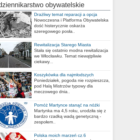
dziennikarstwo obywatelskie
Drażliwy temat reparacji a opcja
berlińska
Nowoczesna i Platforma Obywatelska
dość histerycznie oskarża
szeregowego posła..
Rewitalizacja Starego Miasta
Stała się ostatnio modna rewitalizacja
we Włocławku. Temat niewątpliwie
ciekawy...
Koszykówka dla najmłodszych
Poniedziałek, pogoda nie rozpieszcza,
pod Halą Mistrzów typowy dla
meczowego dnia..
Pomóż Martynce stanąć na nóżki
Martynka ma 4,5 roku, urodziła się z
bardzo rzadką wadą genetyczną -
zespołem..
Polska moich marzeń cz.6