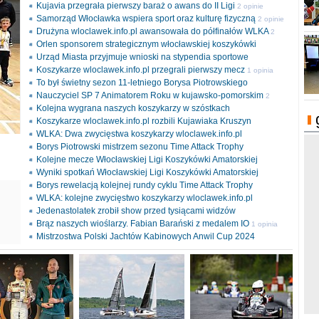
Kujavia przegrała pierwszy baraż o awans do II Ligi
2 opinie
Samorząd Włocławka wspiera sport oraz kulturę fizyczną
2 opinie
Drużyna wloclawek.info.pl awansowała do półfinałów WLKA
2
Orlen sponsorem strategicznym włocławskiej koszykówki
opinie
Urząd Miasta przyjmuje wnioski na stypendia sportowe
Koszykarze wloclawek.info.pl przegrali pierwszy mecz
1 opinia
To był świetny sezon 11-letniego Borysa Piotrowskiego
Nauczyciel SP 7 Animatorem Roku w kujawsko-pomorskim
2
Kolejna wygrana naszych koszykarzy w szóstkach
opinie
Koszykarze wloclawek.info.pl rozbili Kujawiaka Kruszyn
WLKA: Dwa zwycięstwa koszykarzy wloclawek.info.pl
Borys Piotrowski mistrzem sezonu Time Attack Trophy
Kolejne mecze Włocławskiej Ligi Koszykówki Amatorskiej
Wyniki spotkań Włocławskiej Ligi Koszykówki Amatorskiej
Borys rewelacją kolejnej rundy cyklu Time Attack Trophy
ki
WLKA: kolejne zwycięstwo koszykarzy wloclawek.info.pl
l
Jedenastolatek zrobił show przed tysiącami widzów
Brąz naszych wioślarzy. Fabian Barański z medalem IO
1 opinia
Mistrzostwa Polski Jachtów Kabinowych Anwil Cup 2024