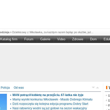
odzieja
»
Dzielnicowy z Włocławka, za każdym razem będąc po służbie, już...
Katalog firm
Forum
Galerie
Video
Zdrowie
Dom
Edu
W w NGO'
»
Ruszył nabór w konkursie „Wsparcie Organizacji Wolontariatu w NGO –
rześciu
»
Sika Poland rozpoczęła budowę swojej nowej fabryki w Brześciu
e
»
Policjanci wyjaśniają dokładne okoliczności tragicznego w skutkach...
blaskiem
»
Kujawsko-Pomorska Organizacja Turystyczna wraz z partnerami
du Pracy
»
Szukasz pracy, zajęcia dorywczego, czy może chcesz całkowicie
zieja
»
Policjanci zatrzymali 40–latka, który na terenie powiatu włocławskiego...
mochód
»
Mundurowi z Topólki zatrzymali 66-letniego mężczyznę, podejrzanego o...
Policja
Od was
ontach
»
Od czerwca rozpoczął się nowy okres świadczeniowy 800 plus, który
MAN potrącił kobietę na przejściu. 67-latka nie żyje
1
drogach
»
Policjanci ruchu drogowego przeprowadzili na drogach Włocławka i
Mamy wyniki konkursu Włocławek - Miasto Dobrego Klimatu
1
Dziś rozpoczęła się kolejna edycja programu Dobry Start
0
Nasi ratownicy wodni są już gotowi na sezon wakacyjny