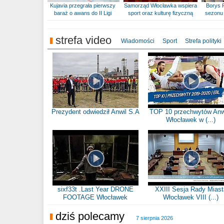
Kujavia przegrała pierwszy
Samorząd Włocławka wspiera
Borys 
baraż o awans do II Ligi
sport oraz kulturę fizyczną
sezonu 
strefa video
Wiadomości
Sport
Strefa polityki
Prezydent odwiedził Anwil S.A
TOP 10 przechwytów Anw
Włocławek w (...)
sixf33t .Last Year DRONE
XXIII Sesja Rady Miast
FOOTAGE Włocławek
Włocławek VIII (...)
dziś polecamy
7 sierpnia 2026