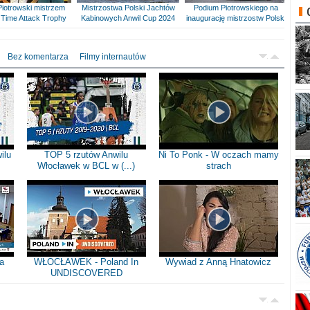
Piotrowski mistrzem
Mistrzostwa Polski Jachtów
Podium Piotrowskiego na
Time Attack Trophy
Kabinowych Anwil Cup 2024
inaugurację mistrzostw Polski
Bez komentarza
Filmy internautów
ilu
TOP 5 rzutów Anwilu
Ni To Ponk - W oczach mamy
Włocławek w BCL w (...)
strach
a
WŁOCŁAWEK - Poland In
Wywiad z Anną Hnatowicz
UNDISCOVERED