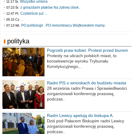
Wszystko umiera
11:17 Śr.
z gniazdami ptaków Na żytniej obok..
07:23 Śr.
Czytaliście już :..
12:47 Pt.
..
05:15 Cz.
PO politologii . PO remontowcu Wojtkowskim mamy..
07:13 Wt.
polityka
Pogrzeb praw kobiet. Protest przed biurem
poselskim PiS
Protesty na ulicach polskich miast, to
konsekwencje wyroku Trybunału
Konstytucyjnego,..
Radni PiS o wnioskach do budżetu miasta
na 2021 rok
28 września radni Prawa i Sprawiedliwości
zorganizowali konferencję prasową,
podczas..
Radni Lewicy apelują do biskupa A.
Wiesława Meringa
Dziś pod Pałacem Biskupim radni Lewicy
zorganizowali konferencję prasową,
podczas..