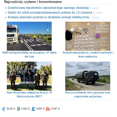
Najczęściej czytane i komentowane:
Dzielnicowy dwukrotnie zatrzymał tego samego złodzieja
2 opinie
Nabór do szkół ponadpodstawowych potrwa do 13 czerwca
2 opinie
Kolejne planowe przerwy w dostawie energii elektrycznej
2 opinie
MAN potrącił kobietę na przejściu. 67-latka
Szukali włamywaczy, znaleźli narkotyki i
nie żyje
lewe papierosy
Nasi terytorialsi najlepszą drużyn VI
Rozszczelnienie sieci gazowej oraz
Mistrzostostw WOT
zagrożenie pożarowe
EUR 0
USD 0
GBP 0
CHF 0