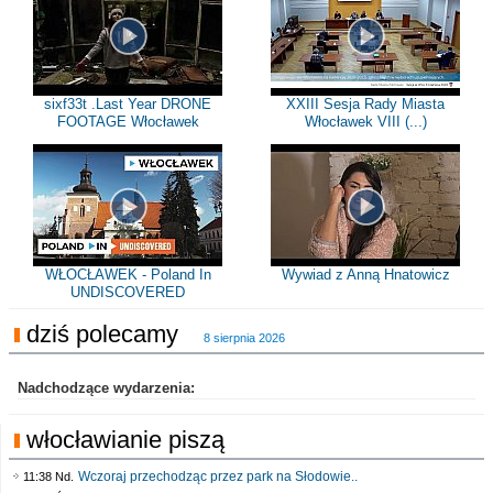
sixf33t .Last Year DRONE
XXIII Sesja Rady Miasta
FOOTAGE Włocławek
Włocławek VIII (...)
WŁOCŁAWEK - Poland In
Wywiad z Anną Hnatowicz
UNDISCOVERED
dziś polecamy
8 sierpnia 2026
Nadchodzące wydarzenia:
włocławianie piszą
Wczoraj przechodząc przez park na Słodowie..
11:38 Nd.