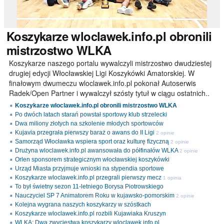
Koszykarze
wloclawek.info.pl obronili
mistrzostwo WLKA
Koszykarze naszego portalu wywalczyli mistrzostwo dwudziestej
drugiej edycji Włocławskiej Ligi Koszykówki Amatorskiej. W
finałowym dwumeczu wloclawek.info.pl pokonał Autoserwis
Radek/Open Partner i wywalczył szósty tytuł w ciągu ostatnich..
Koszykarze wloclawek.info.pl obronili mistrzostwo WLKA
Po dwóch latach starań powstał sportowy klub strzelecki
Dwa miliony złotych na szkolenie młodych sportowców
Kujavia przegrała pierwszy baraż o awans do II Ligi
2 opinie
Samorząd Włocławka wspiera sport oraz kulturę fizyczną
2 opinie
Drużyna wloclawek.info.pl awansowała do półfinałów WLKA
2 opinie
Orlen sponsorem strategicznym włocławskiej koszykówki
Urząd Miasta przyjmuje wnioski na stypendia sportowe
Koszykarze wloclawek.info.pl przegrali pierwszy mecz
1 opinia
To był świetny sezon 11-letniego Borysa Piotrowskiego
Nauczyciel SP 7 Animatorem Roku w kujawsko-pomorskim
2 opinie
Kolejna wygrana naszych koszykarzy w szóstkach
Koszykarze wloclawek.info.pl rozbili Kujawiaka Kruszyn
WLKA: Dwa zwycięstwa koszykarzy wloclawek.info.pl