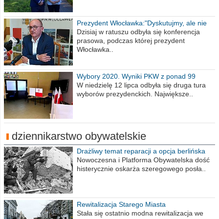
Prezydent Włocławka:"Dyskutujmy, ale nie
obrażajmy się”
Dzisiaj w ratuszu odbyła się konferencja
prasowa, podczas której prezydent
Włocławka..
Wybory 2020. Wyniki PKW z ponad 99
procent obwodów
W niedzielę 12 lipca odbyła się druga tura
wyborów prezydenckich. Największe..
dziennikarstwo obywatelskie
Drażliwy temat reparacji a opcja berlińska
Nowoczesna i Platforma Obywatelska dość
histerycznie oskarża szeregowego posła..
Rewitalizacja Starego Miasta
Stała się ostatnio modna rewitalizacja we