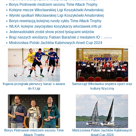
Borys Piotrowski mistrzem sezonu Time Attack Trophy
Kolejne mecze Włocławskiej Ligi Koszykówki Amatorskiej
Wyniki spotkań Włocławskiej Ligi Koszykówki Amatorskiej
Borys rewelacją kolejnej rundy cyklu Time Attack Trophy
WLKA: kolejne zwycięstwo koszykarzy wloclawek.info.pl
Jedenastolatek zrobił show przed tysiącami widzów
Brąz naszych wioślarzy. Fabian Barański z medalem IO
1 opinia
Mistrzostwa Polski Jachtów Kabinowych Anwil Cup 2024
Kujavia przegrała pierwszy baraż o awans
Samorząd Włocławka wspiera sport oraz
do II Ligi
kulturę fizyczną
Borys Piotrowski mistrzem sezonu Time
Mistrzostwa Polski Jachtów Kabinowych
Attack Trophy
Anwil Cup 2024