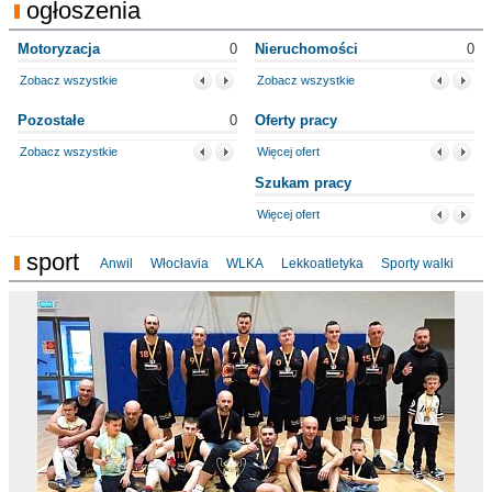
ogłoszenia
Motoryzacja
0
Nieruchomości
0
Zobacz wszystkie
Zobacz wszystkie
Pozostałe
0
Oferty pracy
Zobacz wszystkie
Więcej ofert
Szukam pracy
Więcej ofert
sport
Anwil
Włocłavia
WLKA
Lekkoatletyka
Sporty walki