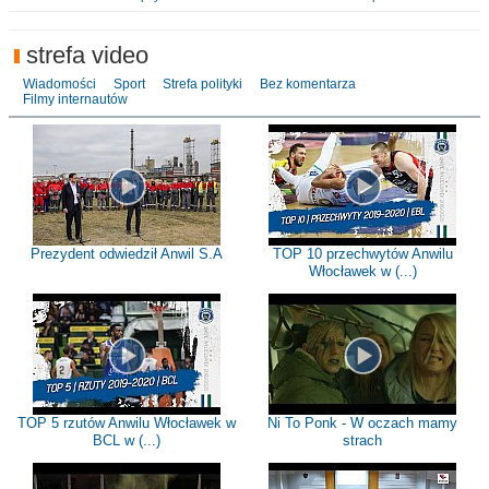
strefa video
Wiadomości
Sport
Strefa polityki
Bez komentarza
Filmy internautów
Prezydent odwiedził Anwil S.A
TOP 10 przechwytów Anwilu
Włocławek w (...)
TOP 5 rzutów Anwilu Włocławek w
Ni To Ponk - W oczach mamy
BCL w (...)
strach