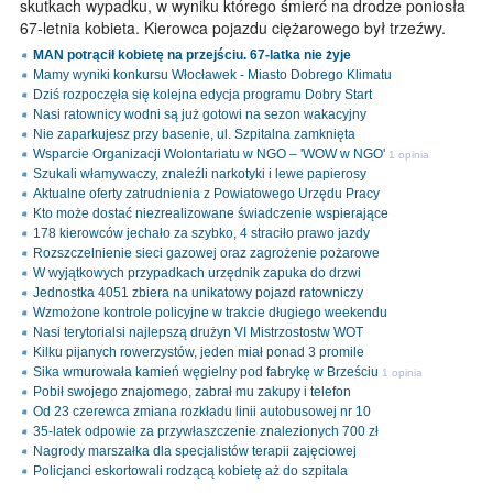
skutkach wypadku, w wyniku którego śmierć na drodze poniosła
67-letnia kobieta. Kierowca pojazdu ciężarowego był trzeźwy.
MAN potrącił kobietę na przejściu. 67-latka nie żyje
Mamy wyniki konkursu Włocławek - Miasto Dobrego Klimatu
Dziś rozpoczęła się kolejna edycja programu Dobry Start
Nasi ratownicy wodni są już gotowi na sezon wakacyjny
Nie zaparkujesz przy basenie, ul. Szpitalna zamknięta
Wsparcie Organizacji Wolontariatu w NGO – 'WOW w NGO'
1 opinia
Szukali włamywaczy, znaleźli narkotyki i lewe papierosy
Aktualne oferty zatrudnienia z Powiatowego Urzędu Pracy
Kto może dostać niezrealizowane świadczenie wspierające
178 kierowców jechało za szybko, 4 straciło prawo jazdy
Rozszczelnienie sieci gazowej oraz zagrożenie pożarowe
W wyjątkowych przypadkach urzędnik zapuka do drzwi
Jednostka 4051 zbiera na unikatowy pojazd ratowniczy
Wzmożone kontrole policyjne w trakcie długiego weekendu
Nasi terytorialsi najlepszą drużyn VI Mistrzostostw WOT
Kilku pijanych rowerzystów, jeden miał ponad 3 promile
Sika wmurowała kamień węgielny pod fabrykę w Brześciu
1 opinia
Pobił swojego znajomego, zabrał mu zakupy i telefon
Od 23 czerewca zmiana rozkładu linii autobusowej nr 10
35-latek odpowie za przywłaszczenie znalezionych 700 zł
Nagrody marszałka dla specjalistów terapii zajęciowej
Policjanci eskortowali rodzącą kobietę aż do szpitala