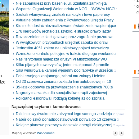
1
Nie zaparkujesz przy basenie, ul. Szpitalna zamknięta
0
Wsparcie Organizacji Wolontariatu w NGO – 'WOW w NGO'
1
0
Szukali włamywaczy, znaleźli narkotyki i lewe papierosy
opinia
Aktualne oferty zatrudnienia z Powiatowego Urzędu Pracy
Kto może dostać niezrealizowane świadczenie wspierające
178 kierowców jechało za szybko, 4 straciło prawo jazdy
Rozszczelnienie sieci gazowej oraz zagrożenie pożarowe
W wyjątkowych przypadkach urzędnik zapuka do drzwi
Jednostka 4051 zbiera na unikatowy pojazd ratowniczy
Wzmożone kontrole policyjne w trakcie długiego weekendu
Nasi terytorialsi najlepszą drużyn VI Mistrzostostw WOT
Kilku pijanych rowerzystów, jeden miał ponad 3 promile
Sika wmurowała kamień węgielny pod fabrykę w Brześciu
1
o
Pobił swojego znajomego, zabrał mu zakupy i telefon
opinia
dze
Od 23 czerewca zmiana rozkładu linii autobusowej nr 10
35-latek odpowie za przywłaszczenie znalezionych 700 zł
Nagrody marszałka dla specjalistów terapii zajęciowej
Policjanci eskortowali rodzącą kobietę aż do szpitala
Najczęściej czytane i komentowane:
Dzielnicowy dwukrotnie zatrzymał tego samego złodzieja
2 opinie
Nabór do szkół ponadpodstawowych potrwa do 13 czerwca
2
Kolejne planowe przerwy w dostawie energii elektrycznej
opinie
2 opinie
Więcej w dziale:
Wiadomości