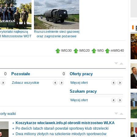
rytorialsi najlepszą
Rozszczelnienie sieci gazowej
I Mistrzostostw WOT
oraz zagrożenie pożarowe
WIG30
WIG20
WIG
mWIG40
0
Pozostałe
0
Oferty pracy
Zobacz wszystkie
Więcej ofert
Szukam pracy
Więcej ofert
orty walki
Koszykarze wloclawek.info.pl obronili mistrzostwo WLKA
Po dwóch latach starań powstał sportowy klub strzelecki
Dwa miliony złotych na szkolenie młodych sportowców