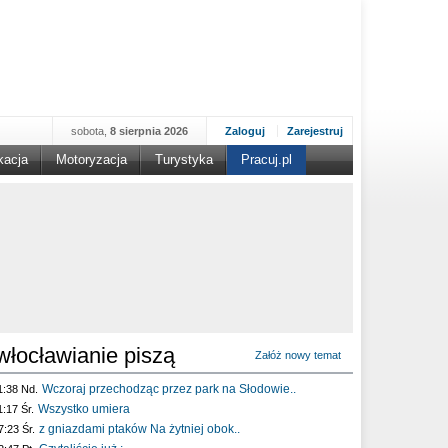
sobota,
8 sierpnia 2026
Zaloguj
Zarejestruj
kacja
Motoryzacja
Turystyka
Pracuj.pl
włocławianie piszą
Załóż nowy temat
Wczoraj przechodząc przez park na Słodowie..
1:38 Nd.
Wszystko umiera
1:17 Śr.
z gniazdami ptaków Na żytniej obok..
7:23 Śr.