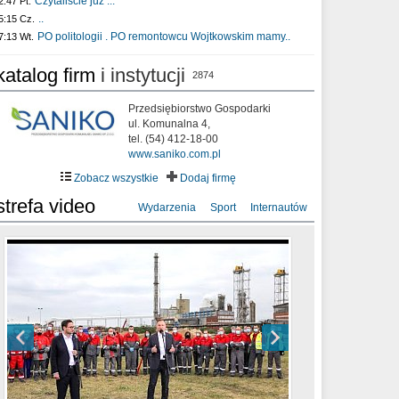
Czytaliście już :..
2:47 Pt.
..
5:15 Cz.
PO politologii . PO remontowcu Wojtkowskim mamy..
7:13 Wt.
katalog firm
i instytucji
2874
Przedsiębiorstwo Gospodarki
ul. Komunalna 4,
tel. (54) 412-18-00
www.saniko.com.pl
Zobacz wszystkie
Dodaj firmę
strefa video
Wydarzenia
Sport
Internautów
sixf33t .Last Year DRONE FOOTAGE
XXIII Sesja Rady Miasta Włocławek VIII
Ni To Ponk - W oczach mamy strach
Włocławek
kadencji w dniu 09.06.2020 r.