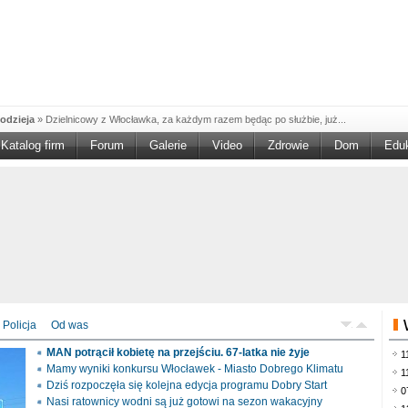
odzieja
»
Dzielnicowy z Włocławka, za każdym razem będąc po służbie, już...
Katalog firm
Forum
Galerie
Video
Zdrowie
Dom
Edu
W w NGO'
»
Ruszył nabór w konkursie „Wsparcie Organizacji Wolontariatu w NGO –
rześciu
»
Sika Poland rozpoczęła budowę swojej nowej fabryki w Brześciu
e
»
Policjanci wyjaśniają dokładne okoliczności tragicznego w skutkach...
blaskiem
»
Kujawsko-Pomorska Organizacja Turystyczna wraz z partnerami
du Pracy
»
Szukasz pracy, zajęcia dorywczego, czy może chcesz całkowicie
zieja
»
Policjanci zatrzymali 40–latka, który na terenie powiatu włocławskiego...
mochód
»
Mundurowi z Topólki zatrzymali 66-letniego mężczyznę, podejrzanego o...
Policja
Od was
ontach
»
Od czerwca rozpoczął się nowy okres świadczeniowy 800 plus, który
MAN potrącił kobietę na przejściu. 67-latka nie żyje
1
drogach
»
Policjanci ruchu drogowego przeprowadzili na drogach Włocławka i
Mamy wyniki konkursu Włocławek - Miasto Dobrego Klimatu
1
Dziś rozpoczęła się kolejna edycja programu Dobry Start
0
Nasi ratownicy wodni są już gotowi na sezon wakacyjny