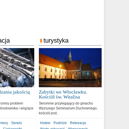
acja
turystyka
zania jakością
Zabytki we Włocławku.
9
Kościół św. Witalisa
romny problem
Skromnie przylegający do gmachu
środowiska i wiążące
Wyższego Seminarium Duchownego,
kościół pod..
miery
Serwis
Hotele
Podróże
Rekreacja