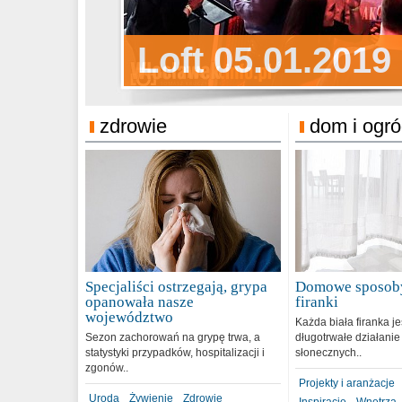
Sylwester Pens
Loft 05.01.2019
Sylwester Podg
31.12.2018
zdrowie
dom i ogr
Specjaliści ostrzegają, grypa
Domowe sposoby
opanowała nasze
firanki
województwo
Każda biała firanka j
Sezon zachorowań na grypę trwa, a
długotrwałe działanie
statystyki przypadków, hospitalizacji i
słonecznych..
zgonów..
Projekty i aranżacje
Uroda
Żywienie
Zdrowie