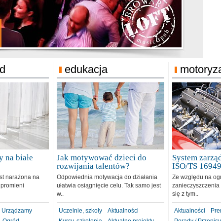
jonat Michelin
rodzie 31.12.2018
ód
edukacja
motoryz
 na białe
Jak motywować dzieci do
System zarząd
rozwijania talentów?
ISO/TS 1694
est narażona na
Odpowiednia motywacja do działania
Ze względu na og
 promieni
ułatwia osiągnięcie celu. Tak samo jest
zanieczyszczenia 
w..
się z tym..
Urządzamy
Uczelnie, szkoły
Aktualności
Aktualności
Pre