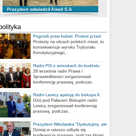
TOP 10 przechwytów Anwilu Włocławek
TOP 5 rzutów Anwilu Włocławek w BCL
Prezydent odwiedził Anwil S.A
w EBL w sezonie 2019/2020
w sezonie 2019/2020
polityka
Pogrzeb praw kobiet. Protest przed
biurem poselskim PiS
Protesty na ulicach polskich miast, to
konsekwencje wyroku Trybunału
Konstytucyjnego,..
Radni PiS o wnioskach do budżetu
miasta na 2021 rok
28 września radni Prawa i
Sprawiedliwości zorganizowali
konferencję prasową, podczas..
Radni Lewicy apelują do biskupa A.
Wiesława Meringa
Dziś pod Pałacem Biskupim radni
Lewicy zorganizowali konferencję
prasową, podczas..
Prezydent Włocławka:"Dyskutujmy, ale
nie obrażajmy się”
Dzisiaj w ratuszu odbyła się
konferencja prasowa, podczas której