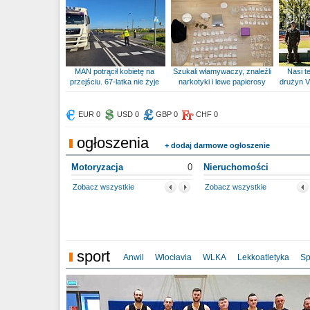
MAN potrącił kobietę na
Szukali włamywaczy, znaleźli
Nasi te
przejściu. 67-latka nie żyje
narkotyki i lewe papierosy
drużyn V
EUR 0
USD 0
GBP 0
CHF 0
ogłoszenia
+ dodaj darmowe ogłoszenie
Motoryzacja
0
Nieruchomości
Zobacz wszystkie
Zobacz wszystkie
sport
Anwil
Włocłavia
WLKA
Lekkoatletyka
Sp