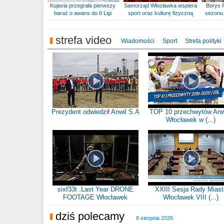
Kujavia przegrała pierwszy
Samorząd Włocławka wspiera
Borys 
baraż o awans do II Ligi
sport oraz kulturę fizyczną
sezonu 
strefa video
Wiadomości
Sport
Strefa polityki
Prezydent odwiedził Anwil S.A
TOP 10 przechwytów Anw
Włocławek w (...)
sixf33t .Last Year DRONE
XXIII Sesja Rady Miast
FOOTAGE Włocławek
Włocławek VIII (...)
dziś polecamy
8 sierpnia 2026