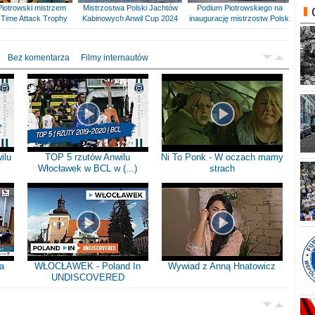
Piotrowski mistrzem
Mistrzostwa Polski Jachtów
Podium Piotrowskiego na
Time Attack Trophy
Kabinowych Anwil Cup 2024
inaugurację mistrzostw Polski
Bez komentarza
Filmy internautów
ilu
TOP 5 rzutów Anwilu
Ni To Ponk - W oczach mamy
Włocławek w BCL w (...)
strach
a
WŁOCŁAWEK - Poland In
Wywiad z Anną Hnatowicz
UNDISCOVERED