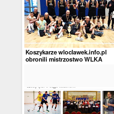
Koszykarze
wloclawek.info.pl
obronili mistrzostwo WLKA
Koszykarze naszego portalu wywalczyli mistrzostwo
dwudziestej drugiej edycji Włocławskiej Ligi Koszyków
Amatorskiej. W finałowym dwumeczu wloclawek.info.p
pokonał Autoserwis Radek/Open Partner i wywalczył
szósty tytuł w ciągu ostatnich..