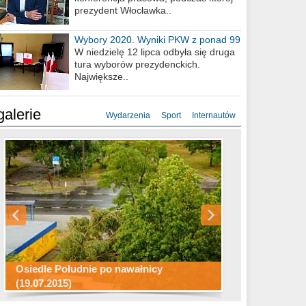
prezydent Włocławka..
Wybory 2020. Wyniki PKW z ponad 99
procent obwodów
W niedzielę 12 lipca odbyła się druga
tura wyborów prezydenckich.
Największe..
galerie
Wydarzenia
Sport
Internautów
Konkurs fotograficzny "Co to za
Miasto kładzie się do snu .
miejsca"
Ścieżka rowerowa w naszym mieście
Osiedle Południe po nawałnicy
(19.07.2015)
Wizytówka Włocławka
polowanie wigilijne 2014