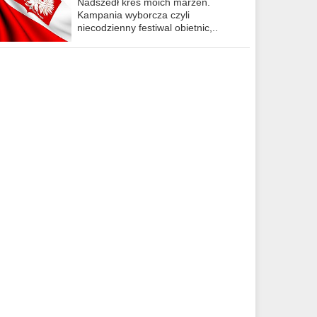
Nadszedł kres moich marzeń.
Kampania wyborcza czyli
niecodzienny festiwal obietnic,..