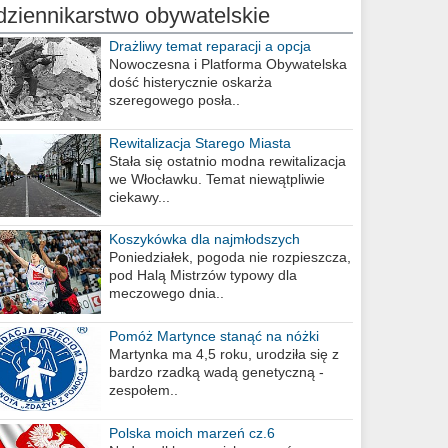
dziennikarstwo obywatelskie
Drażliwy temat reparacji a opcja
berlińska
Nowoczesna i Platforma Obywatelska
dość histerycznie oskarża
szeregowego posła..
Rewitalizacja Starego Miasta
Stała się ostatnio modna rewitalizacja
we Włocławku. Temat niewątpliwie
ciekawy...
Koszykówka dla najmłodszych
Poniedziałek, pogoda nie rozpieszcza,
pod Halą Mistrzów typowy dla
meczowego dnia..
Pomóż Martynce stanąć na nóżki
Martynka ma 4,5 roku, urodziła się z
bardzo rzadką wadą genetyczną -
zespołem..
Polska moich marzeń cz.6