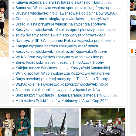
Kujavia przegrała pierwszy baraż o awans do II Ligi
2 opinie
Samorząd Włocławka wspiera sport oraz kulturę fizyczną
2 opinie
Drużyna wloclawek.info.pl awansowała do półfinałów WLKA
2
Orlen sponsorem strategicznym włocławskiej koszykówki
opinie
Urząd Miasta przyjmuje wnioski na stypendia sportowe
Koszykarze wloclawek.info.pl przegrali pierwszy mecz
1 opinia
To był świetny sezon 11-letniego Borysa Piotrowskiego
Nauczyciel SP 7 Animatorem Roku w kujawsko-pomorskim
2
Kolejna wygrana naszych koszykarzy w szóstkach
opinie
Koszykarze wloclawek.info.pl rozbili Kujawiaka Kruszyn
WLKA: Dwa zwycięstwa koszykarzy wloclawek.info.pl
Borys Piotrowski mistrzem sezonu Time Attack Trophy
Kolejne mecze Włocławskiej Ligi Koszykówki Amatorskiej
Wyniki spotkań Włocławskiej Ligi Koszykówki Amatorskiej
Borys rewelacją kolejnej rundy cyklu Time Attack Trophy
ki
WLKA: kolejne zwycięstwo koszykarzy wloclawek.info.pl
l
Jedenastolatek zrobił show przed tysiącami widzów
Brąz naszych wioślarzy. Fabian Barański z medalem IO
1 opinia
Mistrzostwa Polski Jachtów Kabinowych Anwil Cup 2024