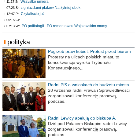
Wszystko umiera
11:17 Śr.
z gniazdami ptaków Na żytniej obok..
07:23 Śr.
Czytaliście już :..
12:47 Pt.
..
05:15 Cz.
PO politologii . PO remontowcu Wojtkowskim mamy..
07:13 Wt.
polityka
Pogrzeb praw kobiet. Protest przed biurem
poselskim PiS
Protesty na ulicach polskich miast, to
konsekwencje wyroku Trybunału
Konstytucyjnego,..
Radni PiS o wnioskach do budżetu miasta
na 2021 rok
28 września radni Prawa i Sprawiedliwości
zorganizowali konferencję prasową,
podczas..
Radni Lewicy apelują do biskupa A.
Wiesława Meringa
Dziś pod Pałacem Biskupim radni Lewicy
zorganizowali konferencję prasową,
podczas..