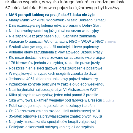
skutkach wypadku, w wyniku którego śmierć na drodze poniosła
67-letnia kobieta. Kierowca pojazdu ciężarowego był trzeźwy.
MAN potrącił kobietę na przejściu. 67-latka nie żyje
Mamy wyniki konkursu Włocławek - Miasto Dobrego Klimatu
Dziś rozpoczęła się kolejna edycja programu Dobry Start
Nasi ratownicy wodni są już gotowi na sezon wakacyjny
Nie zaparkujesz przy basenie, ul. Szpitalna zamknięta
Wsparcie Organizacji Wolontariatu w NGO – 'WOW w NGO'
1 opinia
Szukali włamywaczy, znaleźli narkotyki i lewe papierosy
Aktualne oferty zatrudnienia z Powiatowego Urzędu Pracy
Kto może dostać niezrealizowane świadczenie wspierające
178 kierowców jechało za szybko, 4 straciło prawo jazdy
Rozszczelnienie sieci gazowej oraz zagrożenie pożarowe
W wyjątkowych przypadkach urzędnik zapuka do drzwi
Jednostka 4051 zbiera na unikatowy pojazd ratowniczy
Wzmożone kontrole policyjne w trakcie długiego weekendu
Nasi terytorialsi najlepszą drużyn VI Mistrzostostw WOT
Kilku pijanych rowerzystów, jeden miał ponad 3 promile
Sika wmurowała kamień węgielny pod fabrykę w Brześciu
1 opinia
Pobił swojego znajomego, zabrał mu zakupy i telefon
Od 23 czerewca zmiana rozkładu linii autobusowej nr 10
35-latek odpowie za przywłaszczenie znalezionych 700 zł
Nagrody marszałka dla specjalistów terapii zajęciowej
Policjanci eskortowali rodzącą kobietę aż do szpitala