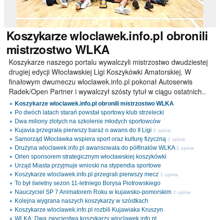
Koszykarze
wloclawek.info.pl obronili
mistrzostwo WLKA
Koszykarze naszego portalu wywalczyli mistrzostwo dwudziestej
drugiej edycji Włocławskiej Ligi Koszykówki Amatorskiej. W
finałowym dwumeczu wloclawek.info.pl pokonał Autoserwis
Radek/Open Partner i wywalczył szósty tytuł w ciągu ostatnich..
Koszykarze wloclawek.info.pl obronili mistrzostwo WLKA
Po dwóch latach starań powstał sportowy klub strzelecki
Dwa miliony złotych na szkolenie młodych sportowców
Kujavia przegrała pierwszy baraż o awans do II Ligi
2 opinie
Samorząd Włocławka wspiera sport oraz kulturę fizyczną
2 opinie
Drużyna wloclawek.info.pl awansowała do półfinałów WLKA
2 opinie
Orlen sponsorem strategicznym włocławskiej koszykówki
Urząd Miasta przyjmuje wnioski na stypendia sportowe
Koszykarze wloclawek.info.pl przegrali pierwszy mecz
1 opinia
To był świetny sezon 11-letniego Borysa Piotrowskiego
Nauczyciel SP 7 Animatorem Roku w kujawsko-pomorskim
2 opinie
Kolejna wygrana naszych koszykarzy w szóstkach
Koszykarze wloclawek.info.pl rozbili Kujawiaka Kruszyn
WLKA: Dwa zwycięstwa koszykarzy wloclawek.info.pl