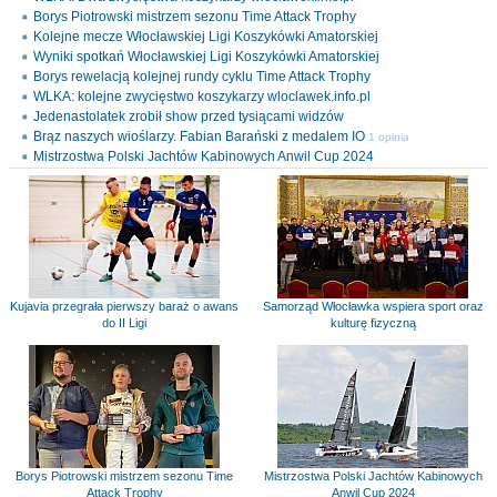
Borys Piotrowski mistrzem sezonu Time Attack Trophy
Kolejne mecze Włocławskiej Ligi Koszykówki Amatorskiej
Wyniki spotkań Włocławskiej Ligi Koszykówki Amatorskiej
Borys rewelacją kolejnej rundy cyklu Time Attack Trophy
WLKA: kolejne zwycięstwo koszykarzy wloclawek.info.pl
Jedenastolatek zrobił show przed tysiącami widzów
Brąz naszych wioślarzy. Fabian Barański z medalem IO
1 opinia
Mistrzostwa Polski Jachtów Kabinowych Anwil Cup 2024
Kujavia przegrała pierwszy baraż o awans
Samorząd Włocławka wspiera sport oraz
do II Ligi
kulturę fizyczną
Borys Piotrowski mistrzem sezonu Time
Mistrzostwa Polski Jachtów Kabinowych
Attack Trophy
Anwil Cup 2024