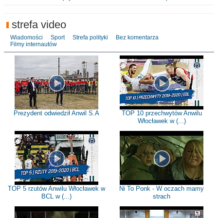
strefa video
Wiadomości
Sport
Strefa polityki
Bez komentarza
Filmy internautów
Prezydent odwiedził Anwil S.A
TOP 10 przechwytów Anwilu
Włocławek w (...)
TOP 5 rzutów Anwilu Włocławek w
Ni To Ponk - W oczach mamy
BCL w (...)
strach