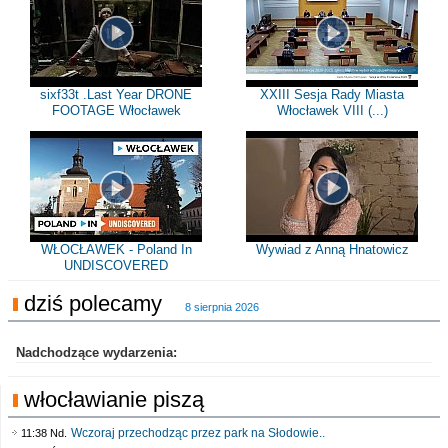
sixf33t .Last Year DRONE
XXIII Sesja Rady Miasta
FOOTAGE Włocławek
Włocławek VIII (...)
WŁOCŁAWEK - Poland In
Wywiad z Anną Hnatowicz
UNDISCOVERED
dziś polecamy
8 sierpnia 2026
Nadchodzące wydarzenia:
włocławianie piszą
Wczoraj przechodząc przez park na Słodowie..
11:38 Nd.