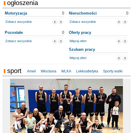
ogłoszenia
Motoryzacja
0
Nieruchomości
0
Zobacz wszystkie
Zobacz wszystkie
Pozostałe
0
Oferty pracy
Zobacz wszystkie
Więcej ofert
Szukam pracy
Więcej ofert
sport
Anwil
Włocłavia
WLKA
Lekkoatletyka
Sporty walki