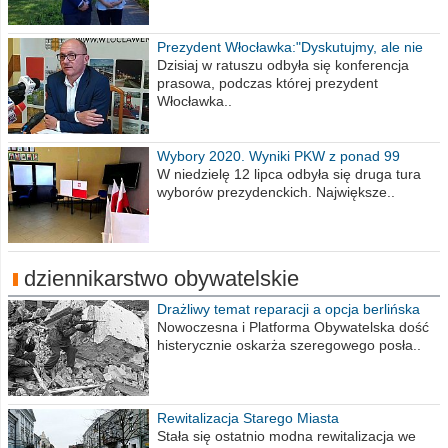
Prezydent Włocławka:"Dyskutujmy, ale nie
obrażajmy się”
Dzisiaj w ratuszu odbyła się konferencja
prasowa, podczas której prezydent
Włocławka..
Wybory 2020. Wyniki PKW z ponad 99
procent obwodów
W niedzielę 12 lipca odbyła się druga tura
wyborów prezydenckich. Największe..
dziennikarstwo obywatelskie
Drażliwy temat reparacji a opcja berlińska
Nowoczesna i Platforma Obywatelska dość
histerycznie oskarża szeregowego posła..
Rewitalizacja Starego Miasta
Stała się ostatnio modna rewitalizacja we