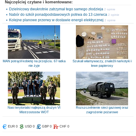
Najczęściej czytane i komentowane:
Dzielnicowy dwukrotnie zatrzymał tego samego złodzieja
2 opinie
Nabór do szkół ponadpodstawowych potrwa do 13 czerwca
2 opinie
Kolejne planowe przerwy w dostawie energii elektrycznej
2 opinie
MAN potrącił kobietę na przejściu. 67-latka
Szukali włamywaczy, znaleźli narkotyki i
nie żyje
lewe papierosy
Nasi terytorialsi najlepszą drużyn VI
Rozszczelnienie sieci gazowej oraz
Mistrzostostw WOT
zagrożenie pożarowe
EUR 0
USD 0
GBP 0
CHF 0