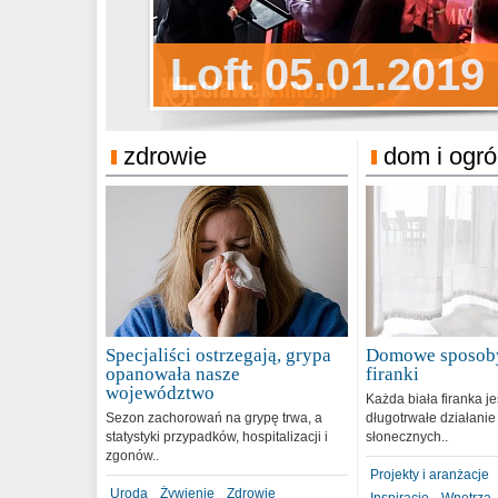
Sylwester Pens
Loft 05.01.2019
Sylwester Podg
31.12.2018
zdrowie
dom i ogr
Specjaliści ostrzegają, grypa
Domowe sposoby
opanowała nasze
firanki
województwo
Każda biała firanka j
Sezon zachorowań na grypę trwa, a
długotrwałe działanie
statystyki przypadków, hospitalizacji i
słonecznych..
zgonów..
Projekty i aranżacje
Uroda
Żywienie
Zdrowie