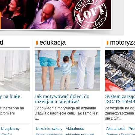
jonat Michelin
rodzie 31.12.2018
ód
edukacja
motoryz
 na białe
Jak motywować dzieci do
System zarząd
rozwijania talentów?
ISO/TS 1694
est narażona na
Odpowiednia motywacja do działania
Ze względu na og
 promieni
ułatwia osiągnięcie celu. Tak samo jest
zanieczyszczenia 
w..
się z tym..
Urządzamy
Uczelnie, szkoły
Aktualności
Aktualności
Pre