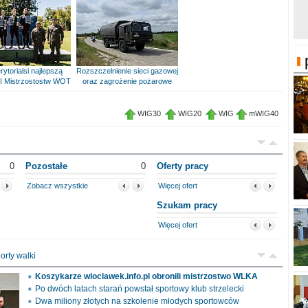
rytorialsi najlepszą
Rozszczelnienie sieci gazowej
I Mistrzostostw WOT
oraz zagrożenie pożarowe
WIG30
WIG20
WIG
mWIG40
0
Pozostałe
0
Oferty pracy
Zobacz wszystkie
Więcej ofert
Szukam pracy
Więcej ofert
orty walki
Koszykarze wloclawek.info.pl obronili mistrzostwo WLKA
Po dwóch latach starań powstał sportowy klub strzelecki
Dwa miliony złotych na szkolenie młodych sportowców