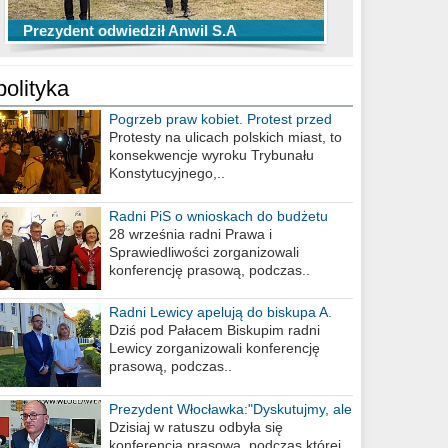
TOP 10 przechwytów Anwilu Włocławek
TOP 5 rzutów Anwilu Włocławek w BCL
Prezydent odwiedził Anwil S.A
w EBL w sezonie 2019/2020
w sezonie 2019/2020
polityka
Pogrzeb praw kobiet. Protest przed
biurem poselskim PiS
Protesty na ulicach polskich miast, to
konsekwencje wyroku Trybunału
Konstytucyjnego,..
Radni PiS o wnioskach do budżetu
miasta na 2021 rok
28 września radni Prawa i
Sprawiedliwości zorganizowali
konferencję prasową, podczas..
Radni Lewicy apelują do biskupa A.
Wiesława Meringa
Dziś pod Pałacem Biskupim radni
Lewicy zorganizowali konferencję
prasową, podczas..
Prezydent Włocławka:"Dyskutujmy, ale
nie obrażajmy się”
Dzisiaj w ratuszu odbyła się
konferencja prasowa, podczas której