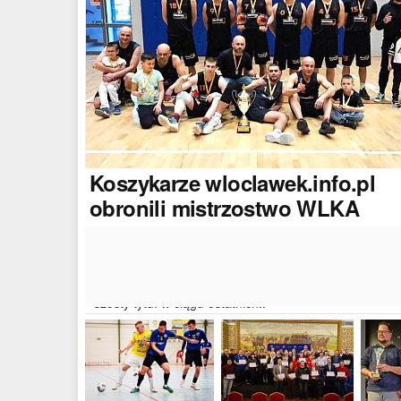
Koszykarze
wloclawek.info.pl
obronili mistrzostwo WLKA
Koszykarze naszego portalu wywalczyli mistrzostwo
dwudziestej drugiej edycji Włocławskiej Ligi Koszyków
Amatorskiej. W finałowym dwumeczu wloclawek.info.p
pokonał Autoserwis Radek/Open Partner i wywalczył
szósty tytuł w ciągu ostatnich..