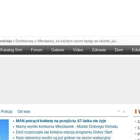
odzieja
»
Dzielnicowy z Włocławka, za każdym razem będąc po służbie, już...
Katalog firm
Forum
Galerie
Video
Zdrowie
Dom
Edu
W w NGO'
»
Ruszył nabór w konkursie „Wsparcie Organizacji Wolontariatu w NGO –
rześciu
»
Sika Poland rozpoczęła budowę swojej nowej fabryki w Brześciu
e
»
Policjanci wyjaśniają dokładne okoliczności tragicznego w skutkach...
blaskiem
»
Kujawsko-Pomorska Organizacja Turystyczna wraz z partnerami
du Pracy
»
Szukasz pracy, zajęcia dorywczego, czy może chcesz całkowicie
zieja
»
Policjanci zatrzymali 40–latka, który na terenie powiatu włocławskiego...
mochód
»
Mundurowi z Topólki zatrzymali 66-letniego mężczyznę, podejrzanego o...
Policja
Od was
ontach
»
Od czerwca rozpoczął się nowy okres świadczeniowy 800 plus, który
MAN potrącił kobietę na przejściu. 67-latka nie żyje
1
drogach
»
Policjanci ruchu drogowego przeprowadzili na drogach Włocławka i
Mamy wyniki konkursu Włocławek - Miasto Dobrego Klimatu
1
Dziś rozpoczęła się kolejna edycja programu Dobry Start
0
Nasi ratownicy wodni są już gotowi na sezon wakacyjny