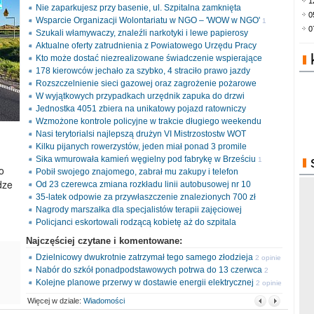
1
Nie zaparkujesz przy basenie, ul. Szpitalna zamknięta
0
Wsparcie Organizacji Wolontariatu w NGO – 'WOW w NGO'
1
0
Szukali włamywaczy, znaleźli narkotyki i lewe papierosy
opinia
Aktualne oferty zatrudnienia z Powiatowego Urzędu Pracy
Kto może dostać niezrealizowane świadczenie wspierające
178 kierowców jechało za szybko, 4 straciło prawo jazdy
Rozszczelnienie sieci gazowej oraz zagrożenie pożarowe
W wyjątkowych przypadkach urzędnik zapuka do drzwi
Jednostka 4051 zbiera na unikatowy pojazd ratowniczy
Wzmożone kontrole policyjne w trakcie długiego weekendu
Nasi terytorialsi najlepszą drużyn VI Mistrzostostw WOT
Kilku pijanych rowerzystów, jeden miał ponad 3 promile
Sika wmurowała kamień węgielny pod fabrykę w Brześciu
1
o
Pobił swojego znajomego, zabrał mu zakupy i telefon
opinia
dze
Od 23 czerewca zmiana rozkładu linii autobusowej nr 10
35-latek odpowie za przywłaszczenie znalezionych 700 zł
Nagrody marszałka dla specjalistów terapii zajęciowej
Policjanci eskortowali rodzącą kobietę aż do szpitala
Najczęściej czytane i komentowane:
Dzielnicowy dwukrotnie zatrzymał tego samego złodzieja
2 opinie
Nabór do szkół ponadpodstawowych potrwa do 13 czerwca
2
Kolejne planowe przerwy w dostawie energii elektrycznej
opinie
2 opinie
Więcej w dziale:
Wiadomości