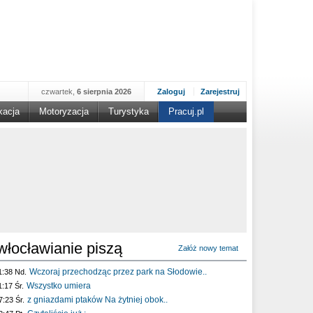
czwartek,
6 sierpnia 2026
Zaloguj
Zarejestruj
kacja
Motoryzacja
Turystyka
Pracuj.pl
włocławianie piszą
Załóż nowy temat
Wczoraj przechodząc przez park na Słodowie..
1:38 Nd.
Wszystko umiera
1:17 Śr.
z gniazdami ptaków Na żytniej obok..
7:23 Śr.