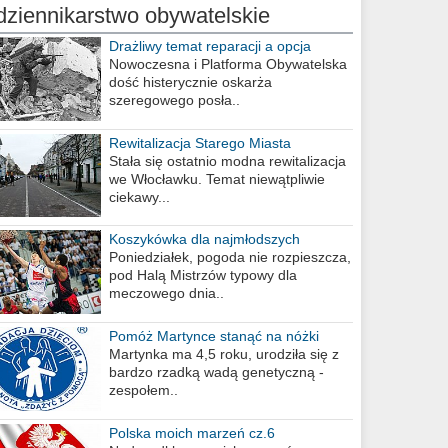
dziennikarstwo obywatelskie
Drażliwy temat reparacji a opcja
berlińska
Nowoczesna i Platforma Obywatelska
dość histerycznie oskarża
szeregowego posła..
Rewitalizacja Starego Miasta
Stała się ostatnio modna rewitalizacja
we Włocławku. Temat niewątpliwie
ciekawy...
Koszykówka dla najmłodszych
Poniedziałek, pogoda nie rozpieszcza,
pod Halą Mistrzów typowy dla
meczowego dnia..
Pomóż Martynce stanąć na nóżki
Martynka ma 4,5 roku, urodziła się z
bardzo rzadką wadą genetyczną -
zespołem..
Polska moich marzeń cz.6