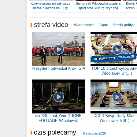
Kujavia przegrała pierwszy
Samorząd Włocławka wspiera
Borys 
baraż o awans do II Ligi
sport oraz kulturę fizyczną
sezonu 
strefa video
Wiadomości
Sport
Strefa polityki
Prezydent odwiedził Anwil S.A
TOP 10 przechwytów Anw
Włocławek w (...)
sixf33t .Last Year DRONE
XXIII Sesja Rady Miast
FOOTAGE Włocławek
Włocławek VIII (...)
dziś polecamy
6 sierpnia 2026