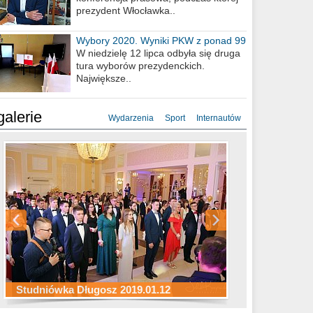
prezydent Włocławka..
Wybory 2020. Wyniki PKW z ponad 99
procent obwodów
W niedzielę 12 lipca odbyła się druga
tura wyborów prezydenckich.
Największe..
galerie
Wydarzenia
Sport
Internautów
Studniówka ZS Ekonomicznych
Studniówka Kopernik 2019.01.11
Studniówka LMK 2019.01.05
2019.01.05
Studniówka Długosz 2019.01.12
ZS Budowlanych 2019.01.12
Studniówka LZK 2019.01.11