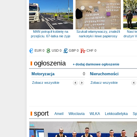
MAN potrącił kobietę na
Szukali włamywaczy, znaleźli
Nasi te
przejściu. 67-latka nie żyje
narkotyki i lewe papierosy
drużyn V
EUR 0
USD 0
GBP 0
CHF 0
ogłoszenia
+ dodaj darmowe ogłoszenie
Motoryzacja
0
Nieruchomości
Zobacz wszystkie
Zobacz wszystkie
sport
Anwil
Włocłavia
WLKA
Lekkoatletyka
Sp