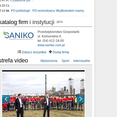
Czytaliście już :..
2:47 Pt.
..
5:15 Cz.
PO politologii . PO remontowcu Wojtkowskim mamy..
7:13 Wt.
katalog firm
i instytucji
2874
Przedsiębiorstwo Gospodarki
ul. Komunalna 4,
tel. (54) 412-18-00
www.saniko.com.pl
Zobacz wszystkie
Dodaj firmę
strefa video
Wydarzenia
Sport
Internautów
sixf33t .Last Year DRONE FOOTAGE
XXIII Sesja Rady Miasta Włocławek VIII
Ni To Ponk - W oczach mamy strach
Włocławek
kadencji w dniu 09.06.2020 r.