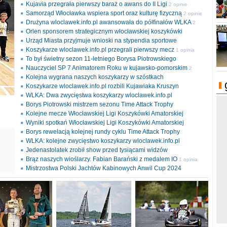
Kujavia przegrała pierwszy baraż o awans do II Ligi
2 opinie
Samorząd Włocławka wspiera sport oraz kulturę fizyczną
2 opinie
Drużyna wloclawek.info.pl awansowała do półfinałów WLKA
2
Orlen sponsorem strategicznym włocławskiej koszykówki
opinie
Urząd Miasta przyjmuje wnioski na stypendia sportowe
Koszykarze wloclawek.info.pl przegrali pierwszy mecz
1 opinia
To był świetny sezon 11-letniego Borysa Piotrowskiego
Nauczyciel SP 7 Animatorem Roku w kujawsko-pomorskim
2
Kolejna wygrana naszych koszykarzy w szóstkach
opinie
Koszykarze wloclawek.info.pl rozbili Kujawiaka Kruszyn
WLKA: Dwa zwycięstwa koszykarzy wloclawek.info.pl
Borys Piotrowski mistrzem sezonu Time Attack Trophy
Kolejne mecze Włocławskiej Ligi Koszykówki Amatorskiej
Wyniki spotkań Włocławskiej Ligi Koszykówki Amatorskiej
Borys rewelacją kolejnej rundy cyklu Time Attack Trophy
ki
WLKA: kolejne zwycięstwo koszykarzy wloclawek.info.pl
l
Jedenastolatek zrobił show przed tysiącami widzów
Brąz naszych wioślarzy. Fabian Barański z medalem IO
1 opinia
Mistrzostwa Polski Jachtów Kabinowych Anwil Cup 2024