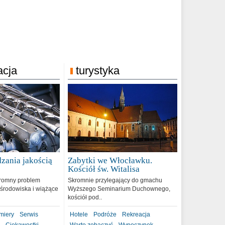
acja
turystyka
zania jakością
Zabytki we Włocławku.
9
Kościół św. Witalisa
romny problem
Skromnie przylegający do gmachu
środowiska i wiążące
Wyższego Seminarium Duchownego,
kościół pod..
miery
Serwis
Hotele
Podróże
Rekreacja