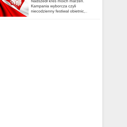
Nadszedł kres moich marzeń.
Kampania wyborcza czyli
niecodzienny festiwal obietnic,..