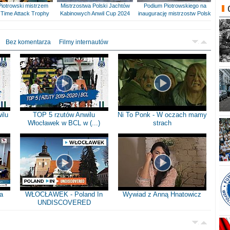
Piotrowski mistrzem
Mistrzostwa Polski Jachtów
Podium Piotrowskiego na
Time Attack Trophy
Kabinowych Anwil Cup 2024
inaugurację mistrzostw Polski
Bez komentarza
Filmy internautów
ilu
TOP 5 rzutów Anwilu
Ni To Ponk - W oczach mamy
Włocławek w BCL w (...)
strach
a
WŁOCŁAWEK - Poland In
Wywiad z Anną Hnatowicz
UNDISCOVERED