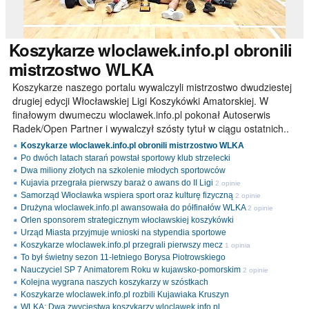
Koszykarze
wloclawek.info.pl obronili
mistrzostwo WLKA
Koszykarze naszego portalu wywalczyli mistrzostwo dwudziestej
drugiej edycji Włocławskiej Ligi Koszykówki Amatorskiej. W
finałowym dwumeczu wloclawek.info.pl pokonał Autoserwis
Radek/Open Partner i wywalczył szósty tytuł w ciągu ostatnich..
Koszykarze wloclawek.info.pl obronili mistrzostwo WLKA
Po dwóch latach starań powstał sportowy klub strzelecki
Dwa miliony złotych na szkolenie młodych sportowców
Kujavia przegrała pierwszy baraż o awans do II Ligi
2 opinie
Samorząd Włocławka wspiera sport oraz kulturę fizyczną
2 opinie
Drużyna wloclawek.info.pl awansowała do półfinałów WLKA
2 opinie
Orlen sponsorem strategicznym włocławskiej koszykówki
Urząd Miasta przyjmuje wnioski na stypendia sportowe
Koszykarze wloclawek.info.pl przegrali pierwszy mecz
1 opinia
To był świetny sezon 11-letniego Borysa Piotrowskiego
Nauczyciel SP 7 Animatorem Roku w kujawsko-pomorskim
2 opinie
Kolejna wygrana naszych koszykarzy w szóstkach
Koszykarze wloclawek.info.pl rozbili Kujawiaka Kruszyn
WLKA: Dwa zwycięstwa koszykarzy wloclawek.info.pl