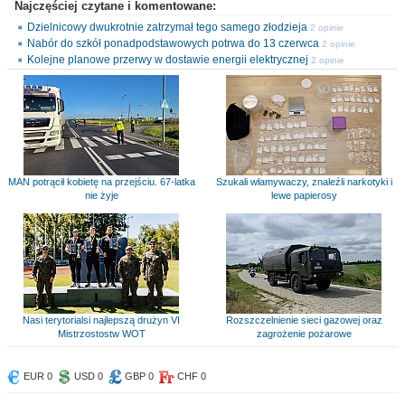
Najczęściej czytane i komentowane:
Dzielnicowy dwukrotnie zatrzymał tego samego złodzieja
2 opinie
Nabór do szkół ponadpodstawowych potrwa do 13 czerwca
2 opinie
Kolejne planowe przerwy w dostawie energii elektrycznej
2 opinie
MAN potrącił kobietę na przejściu. 67-latka
Szukali włamywaczy, znaleźli narkotyki i
nie żyje
lewe papierosy
Nasi terytorialsi najlepszą drużyn VI
Rozszczelnienie sieci gazowej oraz
Mistrzostostw WOT
zagrożenie pożarowe
EUR 0
USD 0
GBP 0
CHF 0