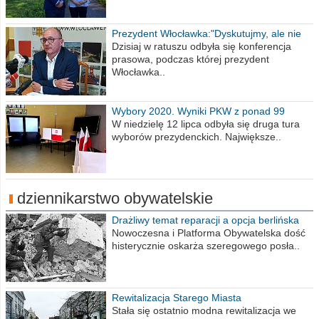
Prezydent Włocławka:"Dyskutujmy, ale nie
obrażajmy się”
Dzisiaj w ratuszu odbyła się konferencja
prasowa, podczas której prezydent
Włocławka..
Wybory 2020. Wyniki PKW z ponad 99
procent obwodów
W niedzielę 12 lipca odbyła się druga tura
wyborów prezydenckich. Największe..
dziennikarstwo obywatelskie
Drażliwy temat reparacji a opcja berlińska
Nowoczesna i Platforma Obywatelska dość
histerycznie oskarża szeregowego posła..
Rewitalizacja Starego Miasta
Stała się ostatnio modna rewitalizacja we