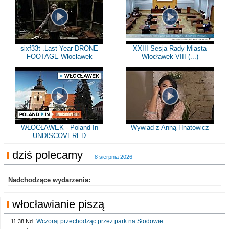
sixf33t .Last Year DRONE
XXIII Sesja Rady Miasta
FOOTAGE Włocławek
Włocławek VIII (...)
WŁOCŁAWEK - Poland In
Wywiad z Anną Hnatowicz
UNDISCOVERED
dziś polecamy
8 sierpnia 2026
Nadchodzące wydarzenia:
włocławianie piszą
Wczoraj przechodząc przez park na Słodowie..
11:38 Nd.