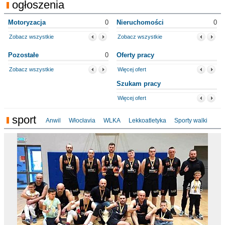
ogłoszenia
Motoryzacja
0
Nieruchomości
0
Zobacz wszystkie
Zobacz wszystkie
Pozostałe
0
Oferty pracy
Zobacz wszystkie
Więcej ofert
Szukam pracy
Więcej ofert
sport
Anwil
Włocłavia
WLKA
Lekkoatletyka
Sporty walki