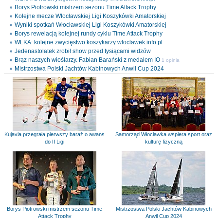
Borys Piotrowski mistrzem sezonu Time Attack Trophy
Kolejne mecze Włocławskiej Ligi Koszykówki Amatorskiej
Wyniki spotkań Włocławskiej Ligi Koszykówki Amatorskiej
Borys rewelacją kolejnej rundy cyklu Time Attack Trophy
WLKA: kolejne zwycięstwo koszykarzy wloclawek.info.pl
Jedenastolatek zrobił show przed tysiącami widzów
Brąz naszych wioślarzy. Fabian Barański z medalem IO
1 opinia
Mistrzostwa Polski Jachtów Kabinowych Anwil Cup 2024
Kujavia przegrała pierwszy baraż o awans
Samorząd Włocławka wspiera sport oraz
do II Ligi
kulturę fizyczną
Borys Piotrowski mistrzem sezonu Time
Mistrzostwa Polski Jachtów Kabinowych
Attack Trophy
Anwil Cup 2024