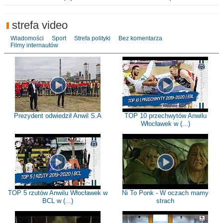
strefa video
Wiadomości
Sport
Strefa polityki
Bez komentarza
Filmy internautów
Prezydent odwiedził Anwil S.A
TOP 10 przechwytów Anwilu
Włocławek w (...)
TOP 5 rzutów Anwilu Włocławek w
Ni To Ponk - W oczach mamy
BCL w (...)
strach