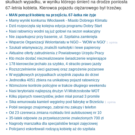
skutkach wypadku, w wyniku którego śmierć na drodze poniosła
67-letnia kobieta. Kierowca pojazdu ciężarowego był trzeźwy.
MAN potrącił kobietę na przejściu. 67-latka nie żyje
Mamy wyniki konkursu Włocławek - Miasto Dobrego Klimatu
Dziś rozpoczęła się kolejna edycja programu Dobry Start
Nasi ratownicy wodni są już gotowi na sezon wakacyjny
Nie zaparkujesz przy basenie, ul. Szpitalna zamknięta
Wsparcie Organizacji Wolontariatu w NGO – 'WOW w NGO'
1 opinia
Szukali włamywaczy, znaleźli narkotyki i lewe papierosy
Aktualne oferty zatrudnienia z Powiatowego Urzędu Pracy
Kto może dostać niezrealizowane świadczenie wspierające
178 kierowców jechało za szybko, 4 straciło prawo jazdy
Rozszczelnienie sieci gazowej oraz zagrożenie pożarowe
W wyjątkowych przypadkach urzędnik zapuka do drzwi
Jednostka 4051 zbiera na unikatowy pojazd ratowniczy
Wzmożone kontrole policyjne w trakcie długiego weekendu
Nasi terytorialsi najlepszą drużyn VI Mistrzostostw WOT
Kilku pijanych rowerzystów, jeden miał ponad 3 promile
Sika wmurowała kamień węgielny pod fabrykę w Brześciu
1 opinia
Pobił swojego znajomego, zabrał mu zakupy i telefon
Od 23 czerewca zmiana rozkładu linii autobusowej nr 10
35-latek odpowie za przywłaszczenie znalezionych 700 zł
Nagrody marszałka dla specjalistów terapii zajęciowej
Policjanci eskortowali rodzącą kobietę aż do szpitala