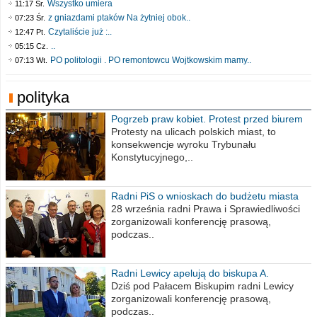
Wszystko umiera
11:17 Śr.
z gniazdami ptaków Na żytniej obok..
07:23 Śr.
Czytaliście już :..
12:47 Pt.
..
05:15 Cz.
PO politologii . PO remontowcu Wojtkowskim mamy..
07:13 Wt.
polityka
Pogrzeb praw kobiet. Protest przed biurem
poselskim PiS
Protesty na ulicach polskich miast, to
konsekwencje wyroku Trybunału
Konstytucyjnego,..
Radni PiS o wnioskach do budżetu miasta
na 2021 rok
28 września radni Prawa i Sprawiedliwości
zorganizowali konferencję prasową,
podczas..
Radni Lewicy apelują do biskupa A.
Wiesława Meringa
Dziś pod Pałacem Biskupim radni Lewicy
zorganizowali konferencję prasową,
podczas..