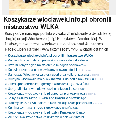
Koszykarze
wloclawek.info.pl obronili
mistrzostwo WLKA
Koszykarze naszego portalu wywalczyli mistrzostwo dwudziestej
drugiej edycji Włocławskiej Ligi Koszykówki Amatorskiej. W
finałowym dwumeczu wloclawek.info.pl pokonał Autoserwis
Radek/Open Partner i wywalczył szósty tytuł w ciągu ostatnich..
Koszykarze wloclawek.info.pl obronili mistrzostwo WLKA
Po dwóch latach starań powstał sportowy klub strzelecki
Dwa miliony złotych na szkolenie młodych sportowców
Kujavia przegrała pierwszy baraż o awans do II Ligi
2 opinie
Samorząd Włocławka wspiera sport oraz kulturę fizyczną
2 opinie
Drużyna wloclawek.info.pl awansowała do półfinałów WLKA
2 opinie
Orlen sponsorem strategicznym włocławskiej koszykówki
Urząd Miasta przyjmuje wnioski na stypendia sportowe
Koszykarze wloclawek.info.pl przegrali pierwszy mecz
1 opinia
To był świetny sezon 11-letniego Borysa Piotrowskiego
Nauczyciel SP 7 Animatorem Roku w kujawsko-pomorskim
2 opinie
Kolejna wygrana naszych koszykarzy w szóstkach
Koszykarze wloclawek.info.pl rozbili Kujawiaka Kruszyn
WLKA: Dwa zwycięstwa koszykarzy wloclawek.info.pl