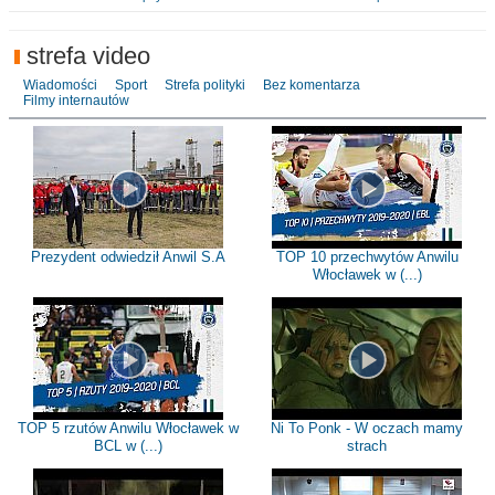
strefa video
Wiadomości
Sport
Strefa polityki
Bez komentarza
Filmy internautów
Prezydent odwiedził Anwil S.A
TOP 10 przechwytów Anwilu
Włocławek w (...)
TOP 5 rzutów Anwilu Włocławek w
Ni To Ponk - W oczach mamy
BCL w (...)
strach