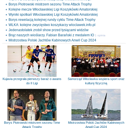
Borys Piotrowski mistrzem sezonu Time Attack Trophy
Kolejne mecze Włocławskiej Ligi Koszykówki Amatorskiej
Wyniki spotkań Włocławskiej Ligi Koszykówki Amatorskiej
Borys rewelacją kolejnej rundy cyklu Time Attack Trophy
WLKA: kolejne zwycięstwo koszykarzy wloclawek.info.pl
Jedenastolatek zrobił show przed tysiącami widzów
Brąz naszych wioślarzy. Fabian Barański z medalem IO
1 opinia
Mistrzostwa Polski Jachtów Kabinowych Anwil Cup 2024
Kujavia przegrała pierwszy baraż o awans
Samorząd Włocławka wspiera sport oraz
do II Ligi
kulturę fizyczną
Borys Piotrowski mistrzem sezonu Time
Mistrzostwa Polski Jachtów Kabinowych
Attack Trophy
Anwil Cup 2024