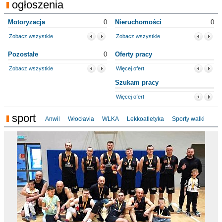
ogłoszenia
Motoryzacja
0
Nieruchomości
0
Zobacz wszystkie
Zobacz wszystkie
Pozostałe
0
Oferty pracy
Zobacz wszystkie
Więcej ofert
Szukam pracy
Więcej ofert
sport
Anwil
Włocłavia
WLKA
Lekkoatletyka
Sporty walki