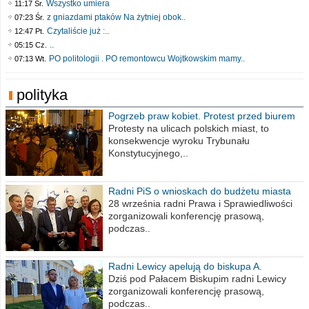
Wszystko umiera
11:17 Śr.
z gniazdami ptaków Na żytniej obok..
07:23 Śr.
Czytaliście już :..
12:47 Pt.
..
05:15 Cz.
PO politologii . PO remontowcu Wojtkowskim mamy..
07:13 Wt.
polityka
Pogrzeb praw kobiet. Protest przed biurem
poselskim PiS
Protesty na ulicach polskich miast, to
konsekwencje wyroku Trybunału
Konstytucyjnego,..
Radni PiS o wnioskach do budżetu miasta
na 2021 rok
28 września radni Prawa i Sprawiedliwości
zorganizowali konferencję prasową,
podczas..
Radni Lewicy apelują do biskupa A.
Wiesława Meringa
Dziś pod Pałacem Biskupim radni Lewicy
zorganizowali konferencję prasową,
podczas..