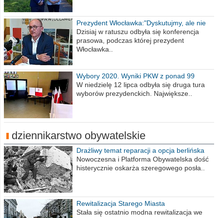
Prezydent Włocławka:"Dyskutujmy, ale nie
obrażajmy się”
Dzisiaj w ratuszu odbyła się konferencja
prasowa, podczas której prezydent
Włocławka..
Wybory 2020. Wyniki PKW z ponad 99
procent obwodów
W niedzielę 12 lipca odbyła się druga tura
wyborów prezydenckich. Największe..
dziennikarstwo obywatelskie
Drażliwy temat reparacji a opcja berlińska
Nowoczesna i Platforma Obywatelska dość
histerycznie oskarża szeregowego posła..
Rewitalizacja Starego Miasta
Stała się ostatnio modna rewitalizacja we