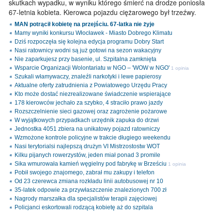
skutkach wypadku, w wyniku którego śmierć na drodze poniosła
67-letnia kobieta. Kierowca pojazdu ciężarowego był trzeźwy.
MAN potrącił kobietę na przejściu. 67-latka nie żyje
Mamy wyniki konkursu Włocławek - Miasto Dobrego Klimatu
Dziś rozpoczęła się kolejna edycja programu Dobry Start
Nasi ratownicy wodni są już gotowi na sezon wakacyjny
Nie zaparkujesz przy basenie, ul. Szpitalna zamknięta
Wsparcie Organizacji Wolontariatu w NGO – 'WOW w NGO'
1 opinia
Szukali włamywaczy, znaleźli narkotyki i lewe papierosy
Aktualne oferty zatrudnienia z Powiatowego Urzędu Pracy
Kto może dostać niezrealizowane świadczenie wspierające
178 kierowców jechało za szybko, 4 straciło prawo jazdy
Rozszczelnienie sieci gazowej oraz zagrożenie pożarowe
W wyjątkowych przypadkach urzędnik zapuka do drzwi
Jednostka 4051 zbiera na unikatowy pojazd ratowniczy
Wzmożone kontrole policyjne w trakcie długiego weekendu
Nasi terytorialsi najlepszą drużyn VI Mistrzostostw WOT
Kilku pijanych rowerzystów, jeden miał ponad 3 promile
Sika wmurowała kamień węgielny pod fabrykę w Brześciu
1 opinia
Pobił swojego znajomego, zabrał mu zakupy i telefon
Od 23 czerewca zmiana rozkładu linii autobusowej nr 10
35-latek odpowie za przywłaszczenie znalezionych 700 zł
Nagrody marszałka dla specjalistów terapii zajęciowej
Policjanci eskortowali rodzącą kobietę aż do szpitala