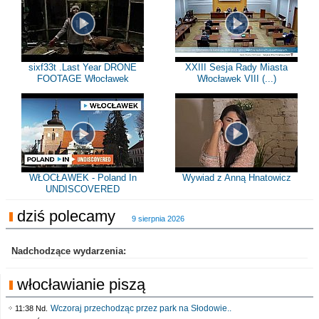
sixf33t .Last Year DRONE
XXIII Sesja Rady Miasta
FOOTAGE Włocławek
Włocławek VIII (...)
WŁOCŁAWEK - Poland In
Wywiad z Anną Hnatowicz
UNDISCOVERED
dziś polecamy
9 sierpnia 2026
Nadchodzące wydarzenia:
włocławianie piszą
Wczoraj przechodząc przez park na Słodowie..
11:38 Nd.