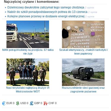
Najczęściej czytane i komentowane:
Dzielnicowy dwukrotnie zatrzymał tego samego złodzieja
2 opinie
Nabór do szkół ponadpodstawowych potrwa do 13 czerwca
2 opinie
Kolejne planowe przerwy w dostawie energii elektrycznej
2 opinie
MAN potrącił kobietę na przejściu. 67-latka
Szukali włamywaczy, znaleźli narkotyki i
nie żyje
lewe papierosy
Nasi terytorialsi najlepszą drużyn VI
Rozszczelnienie sieci gazowej oraz
Mistrzostostw WOT
zagrożenie pożarowe
EUR 0
USD 0
GBP 0
CHF 0