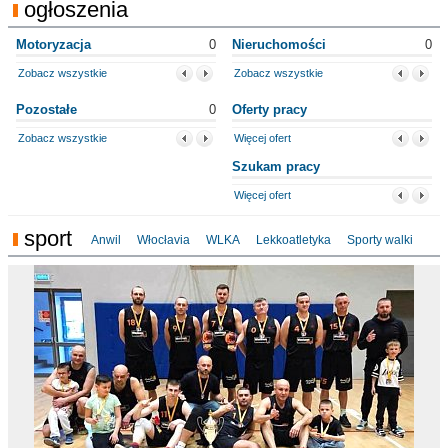
ogłoszenia
Motoryzacja
0
Nieruchomości
0
Zobacz wszystkie
Zobacz wszystkie
Pozostałe
0
Oferty pracy
Zobacz wszystkie
Więcej ofert
Szukam pracy
Więcej ofert
sport
Anwil
Włocłavia
WLKA
Lekkoatletyka
Sporty walki