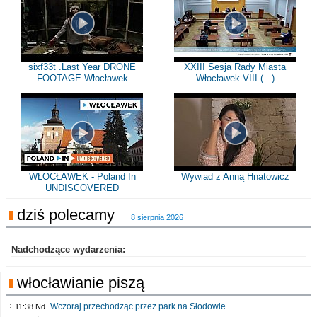
sixf33t .Last Year DRONE
XXIII Sesja Rady Miasta
FOOTAGE Włocławek
Włocławek VIII (...)
WŁOCŁAWEK - Poland In
Wywiad z Anną Hnatowicz
UNDISCOVERED
dziś polecamy
8 sierpnia 2026
Nadchodzące wydarzenia:
włocławianie piszą
Wczoraj przechodząc przez park na Słodowie..
11:38 Nd.