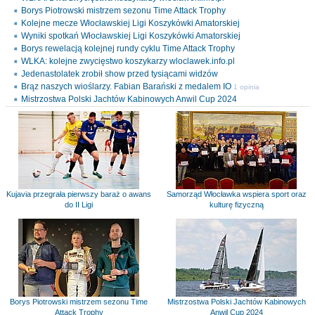
Borys Piotrowski mistrzem sezonu Time Attack Trophy
Kolejne mecze Włocławskiej Ligi Koszykówki Amatorskiej
Wyniki spotkań Włocławskiej Ligi Koszykówki Amatorskiej
Borys rewelacją kolejnej rundy cyklu Time Attack Trophy
WLKA: kolejne zwycięstwo koszykarzy wloclawek.info.pl
Jedenastolatek zrobił show przed tysiącami widzów
Brąz naszych wioślarzy. Fabian Barański z medalem IO
1 opinia
Mistrzostwa Polski Jachtów Kabinowych Anwil Cup 2024
Kujavia przegrała pierwszy baraż o awans
Samorząd Włocławka wspiera sport oraz
do II Ligi
kulturę fizyczną
Borys Piotrowski mistrzem sezonu Time
Mistrzostwa Polski Jachtów Kabinowych
Attack Trophy
Anwil Cup 2024