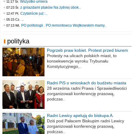
Wszystko umiera
11:17 Śr.
z gniazdami ptaków Na żytniej obok..
07:23 Śr.
Czytaliście już :..
12:47 Pt.
..
05:15 Cz.
PO politologii . PO remontowcu Wojtkowskim mamy..
07:13 Wt.
polityka
Pogrzeb praw kobiet. Protest przed biurem
poselskim PiS
Protesty na ulicach polskich miast, to
konsekwencje wyroku Trybunału
Konstytucyjnego,..
Radni PiS o wnioskach do budżetu miasta
na 2021 rok
28 września radni Prawa i Sprawiedliwości
zorganizowali konferencję prasową,
podczas..
Radni Lewicy apelują do biskupa A.
Wiesława Meringa
Dziś pod Pałacem Biskupim radni Lewicy
zorganizowali konferencję prasową,
podczas..