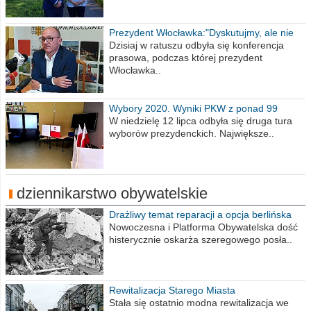
Prezydent Włocławka:"Dyskutujmy, ale nie
obrażajmy się”
Dzisiaj w ratuszu odbyła się konferencja
prasowa, podczas której prezydent
Włocławka..
Wybory 2020. Wyniki PKW z ponad 99
procent obwodów
W niedzielę 12 lipca odbyła się druga tura
wyborów prezydenckich. Największe..
dziennikarstwo obywatelskie
Drażliwy temat reparacji a opcja berlińska
Nowoczesna i Platforma Obywatelska dość
histerycznie oskarża szeregowego posła..
Rewitalizacja Starego Miasta
Stała się ostatnio modna rewitalizacja we