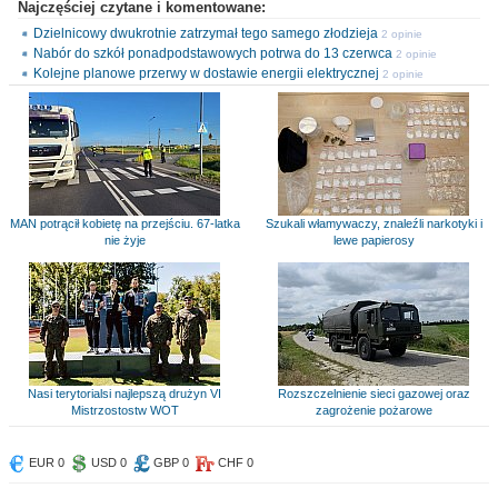
Najczęściej czytane i komentowane:
Dzielnicowy dwukrotnie zatrzymał tego samego złodzieja
2 opinie
Nabór do szkół ponadpodstawowych potrwa do 13 czerwca
2 opinie
Kolejne planowe przerwy w dostawie energii elektrycznej
2 opinie
MAN potrącił kobietę na przejściu. 67-latka
Szukali włamywaczy, znaleźli narkotyki i
nie żyje
lewe papierosy
Nasi terytorialsi najlepszą drużyn VI
Rozszczelnienie sieci gazowej oraz
Mistrzostostw WOT
zagrożenie pożarowe
EUR 0
USD 0
GBP 0
CHF 0