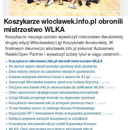
Koszykarze
wloclawek.info.pl obronili
mistrzostwo WLKA
Koszykarze naszego portalu wywalczyli mistrzostwo dwudziestej
drugiej edycji Włocławskiej Ligi Koszykówki Amatorskiej. W
finałowym dwumeczu wloclawek.info.pl pokonał Autoserwis
Radek/Open Partner i wywalczył szósty tytuł w ciągu ostatnich..
Koszykarze wloclawek.info.pl obronili mistrzostwo WLKA
Po dwóch latach starań powstał sportowy klub strzelecki
Dwa miliony złotych na szkolenie młodych sportowców
Kujavia przegrała pierwszy baraż o awans do II Ligi
2 opinie
Samorząd Włocławka wspiera sport oraz kulturę fizyczną
2 opinie
Drużyna wloclawek.info.pl awansowała do półfinałów WLKA
2 opinie
Orlen sponsorem strategicznym włocławskiej koszykówki
Urząd Miasta przyjmuje wnioski na stypendia sportowe
Koszykarze wloclawek.info.pl przegrali pierwszy mecz
1 opinia
To był świetny sezon 11-letniego Borysa Piotrowskiego
Nauczyciel SP 7 Animatorem Roku w kujawsko-pomorskim
2 opinie
Kolejna wygrana naszych koszykarzy w szóstkach
Koszykarze wloclawek.info.pl rozbili Kujawiaka Kruszyn
WLKA: Dwa zwycięstwa koszykarzy wloclawek.info.pl