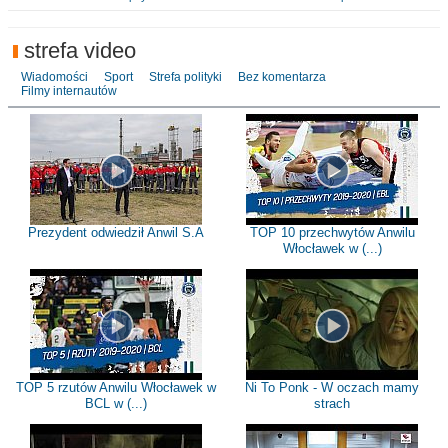
strefa video
Wiadomości
Sport
Strefa polityki
Bez komentarza
Filmy internautów
Prezydent odwiedził Anwil S.A
TOP 10 przechwytów Anwilu
Włocławek w (...)
TOP 5 rzutów Anwilu Włocławek w
Ni To Ponk - W oczach mamy
BCL w (...)
strach