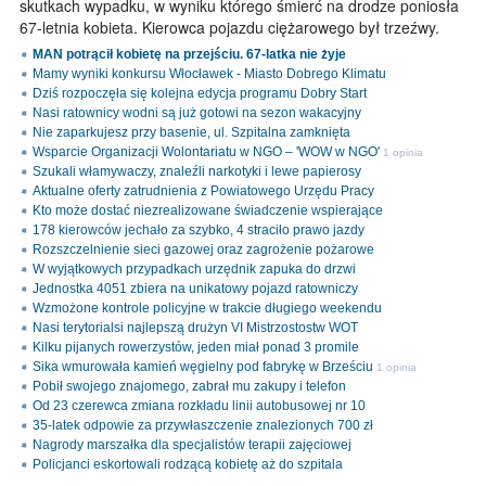
skutkach wypadku, w wyniku którego śmierć na drodze poniosła
67-letnia kobieta. Kierowca pojazdu ciężarowego był trzeźwy.
MAN potrącił kobietę na przejściu. 67-latka nie żyje
Mamy wyniki konkursu Włocławek - Miasto Dobrego Klimatu
Dziś rozpoczęła się kolejna edycja programu Dobry Start
Nasi ratownicy wodni są już gotowi na sezon wakacyjny
Nie zaparkujesz przy basenie, ul. Szpitalna zamknięta
Wsparcie Organizacji Wolontariatu w NGO – 'WOW w NGO'
1 opinia
Szukali włamywaczy, znaleźli narkotyki i lewe papierosy
Aktualne oferty zatrudnienia z Powiatowego Urzędu Pracy
Kto może dostać niezrealizowane świadczenie wspierające
178 kierowców jechało za szybko, 4 straciło prawo jazdy
Rozszczelnienie sieci gazowej oraz zagrożenie pożarowe
W wyjątkowych przypadkach urzędnik zapuka do drzwi
Jednostka 4051 zbiera na unikatowy pojazd ratowniczy
Wzmożone kontrole policyjne w trakcie długiego weekendu
Nasi terytorialsi najlepszą drużyn VI Mistrzostostw WOT
Kilku pijanych rowerzystów, jeden miał ponad 3 promile
Sika wmurowała kamień węgielny pod fabrykę w Brześciu
1 opinia
Pobił swojego znajomego, zabrał mu zakupy i telefon
Od 23 czerewca zmiana rozkładu linii autobusowej nr 10
35-latek odpowie za przywłaszczenie znalezionych 700 zł
Nagrody marszałka dla specjalistów terapii zajęciowej
Policjanci eskortowali rodzącą kobietę aż do szpitala