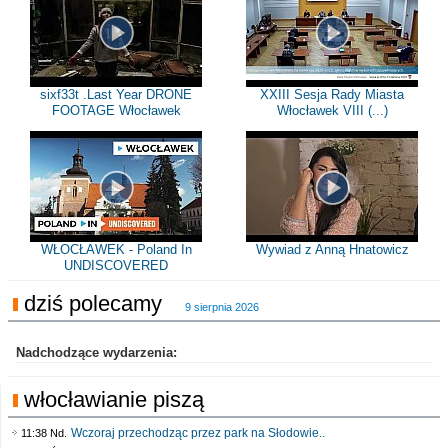
sixf33t .Last Year DRONE
XXIII Sesja Rady Miasta
FOOTAGE Włocławek
Włocławek VIII (...)
WŁOCŁAWEK - Poland In
Wywiad z Anną Hnatowicz
UNDISCOVERED
dziś polecamy
9 sierpnia 2026
Nadchodzące wydarzenia:
włocławianie piszą
Wczoraj przechodząc przez park na Słodowie..
11:38 Nd.