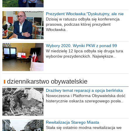
Prezydent Włocławka:"Dyskutujmy, ale nie
obrażajmy się”
Dzisiaj w ratuszu odbyła się konferencja
prasowa, podczas której prezydent
Włocławka..
Wybory 2020. Wyniki PKW z ponad 99
procent obwodów
W niedzielę 12 lipca odbyła się druga tura
wyborów prezydenckich. Największe..
dziennikarstwo obywatelskie
Drażliwy temat reparacji a opcja berlińska
Nowoczesna i Platforma Obywatelska dość
histerycznie oskarża szeregowego posła..
Rewitalizacja Starego Miasta
Stała się ostatnio modna rewitalizacja we