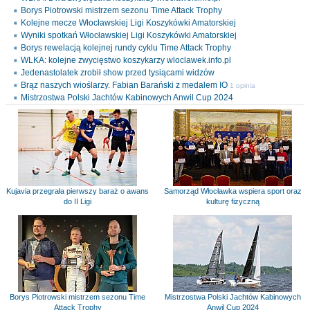
Borys Piotrowski mistrzem sezonu Time Attack Trophy
Kolejne mecze Włocławskiej Ligi Koszykówki Amatorskiej
Wyniki spotkań Włocławskiej Ligi Koszykówki Amatorskiej
Borys rewelacją kolejnej rundy cyklu Time Attack Trophy
WLKA: kolejne zwycięstwo koszykarzy wloclawek.info.pl
Jedenastolatek zrobił show przed tysiącami widzów
Brąz naszych wioślarzy. Fabian Barański z medalem IO
1 opinia
Mistrzostwa Polski Jachtów Kabinowych Anwil Cup 2024
Kujavia przegrała pierwszy baraż o awans
Samorząd Włocławka wspiera sport oraz
do II Ligi
kulturę fizyczną
Borys Piotrowski mistrzem sezonu Time
Mistrzostwa Polski Jachtów Kabinowych
Attack Trophy
Anwil Cup 2024