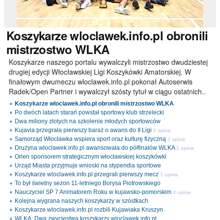
Koszykarze
wloclawek.info.pl obronili
mistrzostwo WLKA
Koszykarze naszego portalu wywalczyli mistrzostwo dwudziestej
drugiej edycji Włocławskiej Ligi Koszykówki Amatorskiej. W
finałowym dwumeczu wloclawek.info.pl pokonał Autoserwis
Radek/Open Partner i wywalczył szósty tytuł w ciągu ostatnich..
Koszykarze wloclawek.info.pl obronili mistrzostwo WLKA
Po dwóch latach starań powstał sportowy klub strzelecki
Dwa miliony złotych na szkolenie młodych sportowców
Kujavia przegrała pierwszy baraż o awans do II Ligi
2 opinie
Samorząd Włocławka wspiera sport oraz kulturę fizyczną
2 opinie
Drużyna wloclawek.info.pl awansowała do półfinałów WLKA
2 opinie
Orlen sponsorem strategicznym włocławskiej koszykówki
Urząd Miasta przyjmuje wnioski na stypendia sportowe
Koszykarze wloclawek.info.pl przegrali pierwszy mecz
1 opinia
To był świetny sezon 11-letniego Borysa Piotrowskiego
Nauczyciel SP 7 Animatorem Roku w kujawsko-pomorskim
2 opinie
Kolejna wygrana naszych koszykarzy w szóstkach
Koszykarze wloclawek.info.pl rozbili Kujawiaka Kruszyn
WLKA: Dwa zwycięstwa koszykarzy wloclawek.info.pl