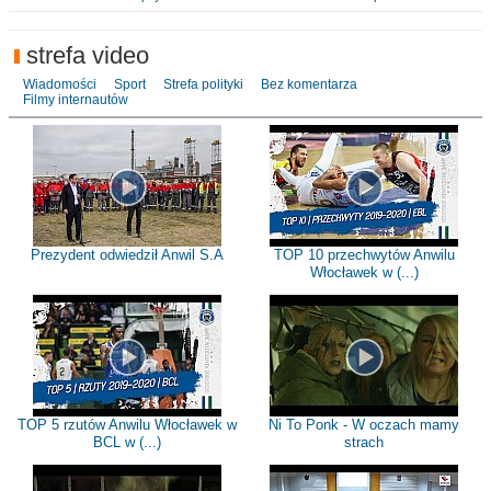
strefa video
Wiadomości
Sport
Strefa polityki
Bez komentarza
Filmy internautów
Prezydent odwiedził Anwil S.A
TOP 10 przechwytów Anwilu
Włocławek w (...)
TOP 5 rzutów Anwilu Włocławek w
Ni To Ponk - W oczach mamy
BCL w (...)
strach