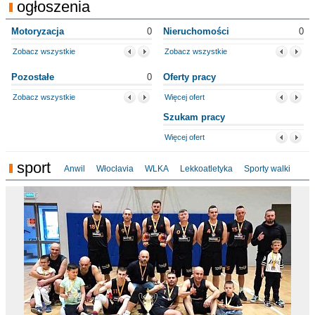
ogłoszenia
Motoryzacja
0
Nieruchomości
0
Zobacz wszystkie
Zobacz wszystkie
Pozostałe
0
Oferty pracy
Zobacz wszystkie
Więcej ofert
Szukam pracy
Więcej ofert
sport
Anwil
Włocłavia
WLKA
Lekkoatletyka
Sporty walki