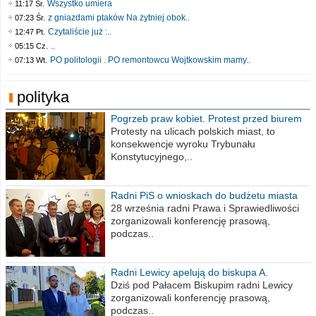
Wszystko umiera
11:17 Śr.
z gniazdami ptaków Na żytniej obok..
07:23 Śr.
Czytaliście już :..
12:47 Pt.
..
05:15 Cz.
PO politologii . PO remontowcu Wojtkowskim mamy..
07:13 Wt.
polityka
Pogrzeb praw kobiet. Protest przed biurem
poselskim PiS
Protesty na ulicach polskich miast, to
konsekwencje wyroku Trybunału
Konstytucyjnego,..
Radni PiS o wnioskach do budżetu miasta
na 2021 rok
28 września radni Prawa i Sprawiedliwości
zorganizowali konferencję prasową,
podczas..
Radni Lewicy apelują do biskupa A.
Wiesława Meringa
Dziś pod Pałacem Biskupim radni Lewicy
zorganizowali konferencję prasową,
podczas..