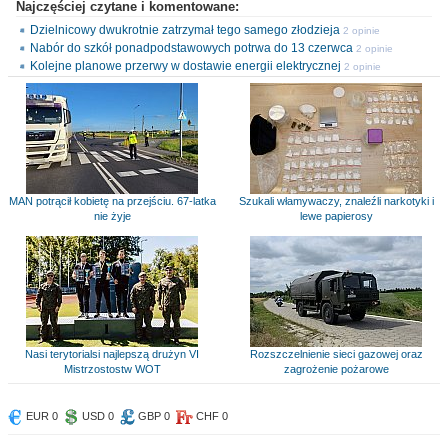
Najczęściej czytane i komentowane:
Dzielnicowy dwukrotnie zatrzymał tego samego złodzieja
2 opinie
Nabór do szkół ponadpodstawowych potrwa do 13 czerwca
2 opinie
Kolejne planowe przerwy w dostawie energii elektrycznej
2 opinie
MAN potrącił kobietę na przejściu. 67-latka
Szukali włamywaczy, znaleźli narkotyki i
nie żyje
lewe papierosy
Nasi terytorialsi najlepszą drużyn VI
Rozszczelnienie sieci gazowej oraz
Mistrzostostw WOT
zagrożenie pożarowe
EUR 0
USD 0
GBP 0
CHF 0