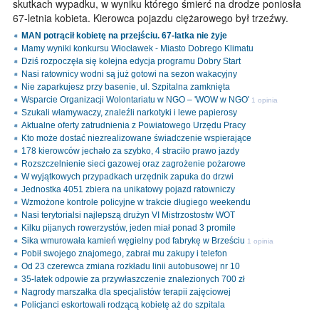
skutkach wypadku, w wyniku którego śmierć na drodze poniosła
67-letnia kobieta. Kierowca pojazdu ciężarowego był trzeźwy.
MAN potrącił kobietę na przejściu. 67-latka nie żyje
Mamy wyniki konkursu Włocławek - Miasto Dobrego Klimatu
Dziś rozpoczęła się kolejna edycja programu Dobry Start
Nasi ratownicy wodni są już gotowi na sezon wakacyjny
Nie zaparkujesz przy basenie, ul. Szpitalna zamknięta
Wsparcie Organizacji Wolontariatu w NGO – 'WOW w NGO'
1 opinia
Szukali włamywaczy, znaleźli narkotyki i lewe papierosy
Aktualne oferty zatrudnienia z Powiatowego Urzędu Pracy
Kto może dostać niezrealizowane świadczenie wspierające
178 kierowców jechało za szybko, 4 straciło prawo jazdy
Rozszczelnienie sieci gazowej oraz zagrożenie pożarowe
W wyjątkowych przypadkach urzędnik zapuka do drzwi
Jednostka 4051 zbiera na unikatowy pojazd ratowniczy
Wzmożone kontrole policyjne w trakcie długiego weekendu
Nasi terytorialsi najlepszą drużyn VI Mistrzostostw WOT
Kilku pijanych rowerzystów, jeden miał ponad 3 promile
Sika wmurowała kamień węgielny pod fabrykę w Brześciu
1 opinia
Pobił swojego znajomego, zabrał mu zakupy i telefon
Od 23 czerewca zmiana rozkładu linii autobusowej nr 10
35-latek odpowie za przywłaszczenie znalezionych 700 zł
Nagrody marszałka dla specjalistów terapii zajęciowej
Policjanci eskortowali rodzącą kobietę aż do szpitala