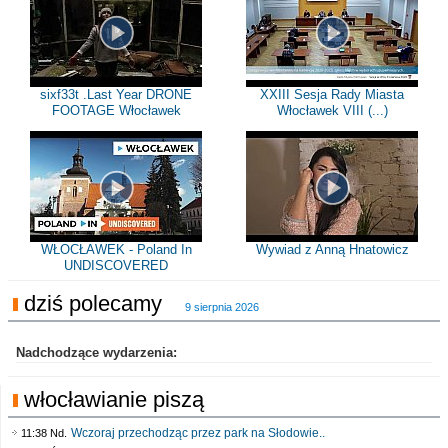
sixf33t .Last Year DRONE
XXIII Sesja Rady Miasta
FOOTAGE Włocławek
Włocławek VIII (...)
WŁOCŁAWEK - Poland In
Wywiad z Anną Hnatowicz
UNDISCOVERED
dziś polecamy
9 sierpnia 2026
Nadchodzące wydarzenia:
włocławianie piszą
Wczoraj przechodząc przez park na Słodowie..
11:38 Nd.