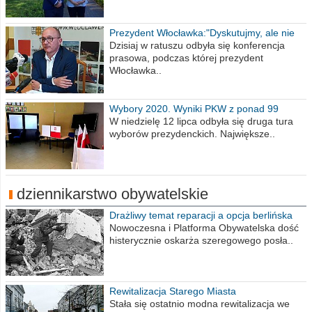
Prezydent Włocławka:"Dyskutujmy, ale nie
obrażajmy się”
Dzisiaj w ratuszu odbyła się konferencja
prasowa, podczas której prezydent
Włocławka..
Wybory 2020. Wyniki PKW z ponad 99
procent obwodów
W niedzielę 12 lipca odbyła się druga tura
wyborów prezydenckich. Największe..
dziennikarstwo obywatelskie
Drażliwy temat reparacji a opcja berlińska
Nowoczesna i Platforma Obywatelska dość
histerycznie oskarża szeregowego posła..
Rewitalizacja Starego Miasta
Stała się ostatnio modna rewitalizacja we