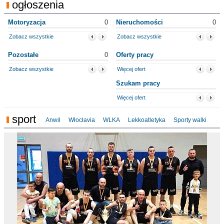
ogłoszenia
Motoryzacja
0
Nieruchomości
0
Zobacz wszystkie
Zobacz wszystkie
Pozostałe
0
Oferty pracy
Zobacz wszystkie
Więcej ofert
Szukam pracy
Więcej ofert
sport
Anwil
Włocłavia
WLKA
Lekkoatletyka
Sporty walki