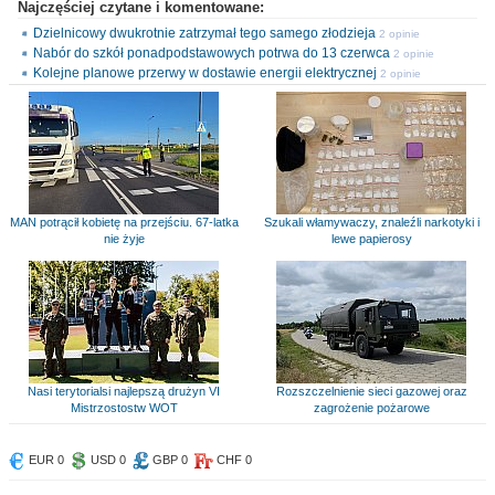
Najczęściej czytane i komentowane:
Dzielnicowy dwukrotnie zatrzymał tego samego złodzieja
2 opinie
Nabór do szkół ponadpodstawowych potrwa do 13 czerwca
2 opinie
Kolejne planowe przerwy w dostawie energii elektrycznej
2 opinie
MAN potrącił kobietę na przejściu. 67-latka
Szukali włamywaczy, znaleźli narkotyki i
nie żyje
lewe papierosy
Nasi terytorialsi najlepszą drużyn VI
Rozszczelnienie sieci gazowej oraz
Mistrzostostw WOT
zagrożenie pożarowe
EUR 0
USD 0
GBP 0
CHF 0