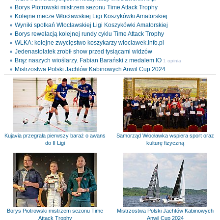
Borys Piotrowski mistrzem sezonu Time Attack Trophy
Kolejne mecze Włocławskiej Ligi Koszykówki Amatorskiej
Wyniki spotkań Włocławskiej Ligi Koszykówki Amatorskiej
Borys rewelacją kolejnej rundy cyklu Time Attack Trophy
WLKA: kolejne zwycięstwo koszykarzy wloclawek.info.pl
Jedenastolatek zrobił show przed tysiącami widzów
Brąz naszych wioślarzy. Fabian Barański z medalem IO
1 opinia
Mistrzostwa Polski Jachtów Kabinowych Anwil Cup 2024
Kujavia przegrała pierwszy baraż o awans
Samorząd Włocławka wspiera sport oraz
do II Ligi
kulturę fizyczną
Borys Piotrowski mistrzem sezonu Time
Mistrzostwa Polski Jachtów Kabinowych
Attack Trophy
Anwil Cup 2024