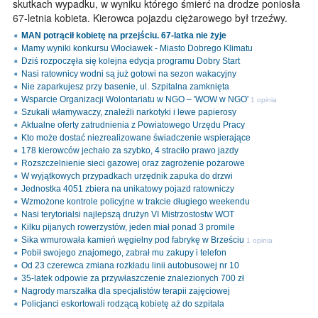
skutkach wypadku, w wyniku którego śmierć na drodze poniosła
67-letnia kobieta. Kierowca pojazdu ciężarowego był trzeźwy.
MAN potrącił kobietę na przejściu. 67-latka nie żyje
Mamy wyniki konkursu Włocławek - Miasto Dobrego Klimatu
Dziś rozpoczęła się kolejna edycja programu Dobry Start
Nasi ratownicy wodni są już gotowi na sezon wakacyjny
Nie zaparkujesz przy basenie, ul. Szpitalna zamknięta
Wsparcie Organizacji Wolontariatu w NGO – 'WOW w NGO'
1 opinia
Szukali włamywaczy, znaleźli narkotyki i lewe papierosy
Aktualne oferty zatrudnienia z Powiatowego Urzędu Pracy
Kto może dostać niezrealizowane świadczenie wspierające
178 kierowców jechało za szybko, 4 straciło prawo jazdy
Rozszczelnienie sieci gazowej oraz zagrożenie pożarowe
W wyjątkowych przypadkach urzędnik zapuka do drzwi
Jednostka 4051 zbiera na unikatowy pojazd ratowniczy
Wzmożone kontrole policyjne w trakcie długiego weekendu
Nasi terytorialsi najlepszą drużyn VI Mistrzostostw WOT
Kilku pijanych rowerzystów, jeden miał ponad 3 promile
Sika wmurowała kamień węgielny pod fabrykę w Brześciu
1 opinia
Pobił swojego znajomego, zabrał mu zakupy i telefon
Od 23 czerewca zmiana rozkładu linii autobusowej nr 10
35-latek odpowie za przywłaszczenie znalezionych 700 zł
Nagrody marszałka dla specjalistów terapii zajęciowej
Policjanci eskortowali rodzącą kobietę aż do szpitala