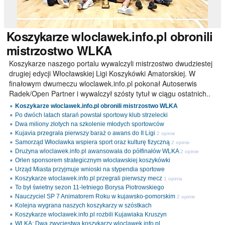
Koszykarze
wloclawek.info.pl obronili
mistrzostwo WLKA
Koszykarze naszego portalu wywalczyli mistrzostwo dwudziestej
drugiej edycji Włocławskiej Ligi Koszykówki Amatorskiej. W
finałowym dwumeczu wloclawek.info.pl pokonał Autoserwis
Radek/Open Partner i wywalczył szósty tytuł w ciągu ostatnich..
Koszykarze wloclawek.info.pl obronili mistrzostwo WLKA
Po dwóch latach starań powstał sportowy klub strzelecki
Dwa miliony złotych na szkolenie młodych sportowców
Kujavia przegrała pierwszy baraż o awans do II Ligi
2 opinie
Samorząd Włocławka wspiera sport oraz kulturę fizyczną
2 opinie
Drużyna wloclawek.info.pl awansowała do półfinałów WLKA
2 opinie
Orlen sponsorem strategicznym włocławskiej koszykówki
Urząd Miasta przyjmuje wnioski na stypendia sportowe
Koszykarze wloclawek.info.pl przegrali pierwszy mecz
1 opinia
To był świetny sezon 11-letniego Borysa Piotrowskiego
Nauczyciel SP 7 Animatorem Roku w kujawsko-pomorskim
2 opinie
Kolejna wygrana naszych koszykarzy w szóstkach
Koszykarze wloclawek.info.pl rozbili Kujawiaka Kruszyn
WLKA: Dwa zwycięstwa koszykarzy wloclawek.info.pl