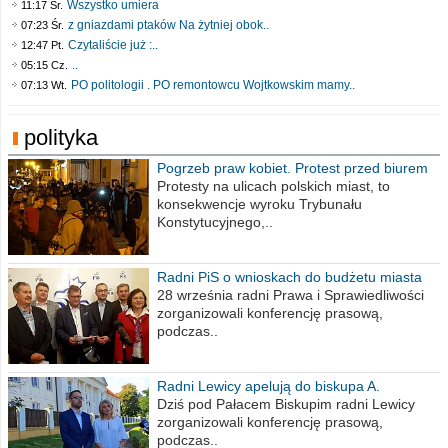
Wszystko umiera
11:17 Śr.
z gniazdami ptaków Na żytniej obok..
07:23 Śr.
Czytaliście już :..
12:47 Pt.
..
05:15 Cz.
PO politologii . PO remontowcu Wojtkowskim mamy..
07:13 Wt.
polityka
Pogrzeb praw kobiet. Protest przed biurem
poselskim PiS
Protesty na ulicach polskich miast, to
konsekwencje wyroku Trybunału
Konstytucyjnego,..
Radni PiS o wnioskach do budżetu miasta
na 2021 rok
28 września radni Prawa i Sprawiedliwości
zorganizowali konferencję prasową,
podczas..
Radni Lewicy apelują do biskupa A.
Wiesława Meringa
Dziś pod Pałacem Biskupim radni Lewicy
zorganizowali konferencję prasową,
podczas..