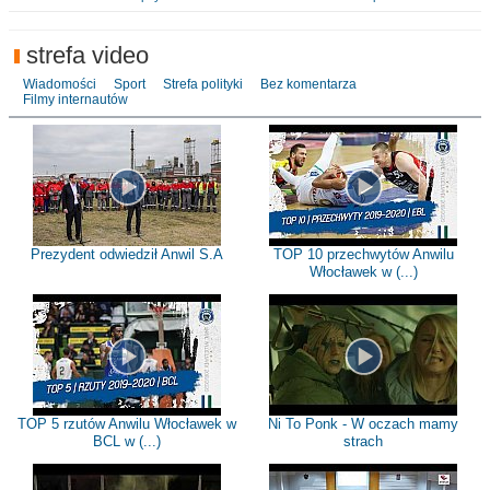
strefa video
Wiadomości
Sport
Strefa polityki
Bez komentarza
Filmy internautów
Prezydent odwiedził Anwil S.A
TOP 10 przechwytów Anwilu
Włocławek w (...)
TOP 5 rzutów Anwilu Włocławek w
Ni To Ponk - W oczach mamy
BCL w (...)
strach