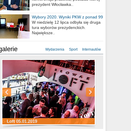
prezydent Włocławka..
Wybory 2020. Wyniki PKW z ponad 99
procent obwodów
W niedzielę 12 lipca odbyła się druga
tura wyborów prezydenckich.
Największe..
galerie
Wydarzenia
Sport
Internautów
Sylwester Hotel Młyn 31.12.2018
Sylwester Miejski 31.12.2018
Sylwester Loft 31.12.2018
Loft 05.01.2019
Sylwester Podgrodzie 31.12.2018
Sylwester Pensjonat Michelin 31.12.2018