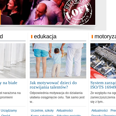
jonat Michelin
rodzie 31.12.2018
ód
edukacja
motoryz
 na białe
Jak motywować dzieci do
System zarząd
rozwijania talentów?
ISO/TS 1694
est narażona na
Odpowiednia motywacja do działania
Ze względu na og
 promieni
ułatwia osiągnięcie celu. Tak samo jest
zanieczyszczenia 
w..
się z tym..
Urządzamy
Uczelnie, szkoły
Aktualności
Aktualności
Pre