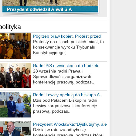
TOP 10 przechwytów Anwilu Włocławek
TOP 5 rzutów Anwilu Włocławek w BCL
Prezydent odwiedził Anwil S.A
w EBL w sezonie 2019/2020
w sezonie 2019/2020
polityka
Pogrzeb praw kobiet. Protest przed
biurem poselskim PiS
Protesty na ulicach polskich miast, to
konsekwencje wyroku Trybunału
Konstytucyjnego,..
Radni PiS o wnioskach do budżetu
miasta na 2021 rok
28 września radni Prawa i
Sprawiedliwości zorganizowali
konferencję prasową, podczas..
Radni Lewicy apelują do biskupa A.
Wiesława Meringa
Dziś pod Pałacem Biskupim radni
Lewicy zorganizowali konferencję
prasową, podczas..
Prezydent Włocławka:"Dyskutujmy, ale
nie obrażajmy się”
Dzisiaj w ratuszu odbyła się
konferencja prasowa, podczas której