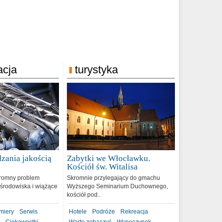
acja
turystyka
zania jakością
Zabytki we Włocławku.
9
Kościół św. Witalisa
romny problem
Skromnie przylegający do gmachu
środowiska i wiążące
Wyższego Seminarium Duchownego,
kościół pod..
miery
Serwis
Hotele
Podróże
Rekreacja