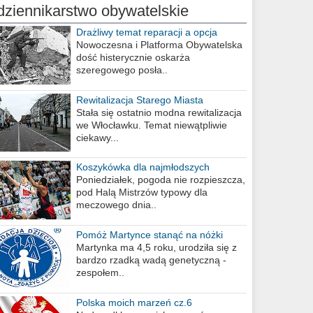
dziennikarstwo obywatelskie
Drażliwy temat reparacji a opcja
berlińska
Nowoczesna i Platforma Obywatelska
dość histerycznie oskarża
szeregowego posła..
Rewitalizacja Starego Miasta
Stała się ostatnio modna rewitalizacja
we Włocławku. Temat niewątpliwie
ciekawy...
Koszykówka dla najmłodszych
Poniedziałek, pogoda nie rozpieszcza,
pod Halą Mistrzów typowy dla
meczowego dnia..
Pomóż Martynce stanąć na nóżki
Martynka ma 4,5 roku, urodziła się z
bardzo rzadką wadą genetyczną -
zespołem..
Polska moich marzeń cz.6