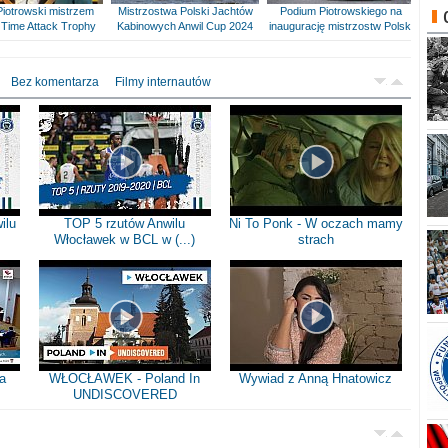
Piotrowski mistrzem
Mistrzostwa Polski Jachtów
Podium Piotrowskiego na
Time Attack Trophy
Kabinowych Anwil Cup 2024
inaugurację mistrzostw Polski
Bez komentarza
Filmy internautów
ilu
TOP 5 rzutów Anwilu
Ni To Ponk - W oczach mamy
Włocławek w BCL w (...)
strach
a
WŁOCŁAWEK - Poland In
Wywiad z Anną Hnatowicz
UNDISCOVERED