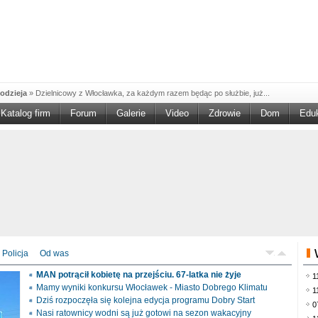
odzieja
»
Dzielnicowy z Włocławka, za każdym razem będąc po służbie, już...
Katalog firm
Forum
Galerie
Video
Zdrowie
Dom
Edu
W w NGO'
»
Ruszył nabór w konkursie „Wsparcie Organizacji Wolontariatu w NGO –
rześciu
»
Sika Poland rozpoczęła budowę swojej nowej fabryki w Brześciu
e
»
Policjanci wyjaśniają dokładne okoliczności tragicznego w skutkach...
blaskiem
»
Kujawsko-Pomorska Organizacja Turystyczna wraz z partnerami
du Pracy
»
Szukasz pracy, zajęcia dorywczego, czy może chcesz całkowicie
zieja
»
Policjanci zatrzymali 40–latka, który na terenie powiatu włocławskiego...
mochód
»
Mundurowi z Topólki zatrzymali 66-letniego mężczyznę, podejrzanego o...
Policja
Od was
ontach
»
Od czerwca rozpoczął się nowy okres świadczeniowy 800 plus, który
MAN potrącił kobietę na przejściu. 67-latka nie żyje
1
drogach
»
Policjanci ruchu drogowego przeprowadzili na drogach Włocławka i
Mamy wyniki konkursu Włocławek - Miasto Dobrego Klimatu
1
Dziś rozpoczęła się kolejna edycja programu Dobry Start
0
Nasi ratownicy wodni są już gotowi na sezon wakacyjny