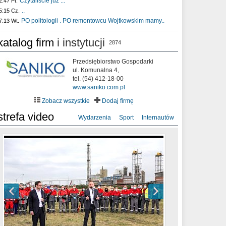
Czytaliście już :..
2:47 Pt.
..
5:15 Cz.
PO politologii . PO remontowcu Wojtkowskim mamy..
7:13 Wt.
katalog firm
i instytucji
2874
Przedsiębiorstwo Gospodarki
ul. Komunalna 4,
tel. (54) 412-18-00
www.saniko.com.pl
Zobacz wszystkie
Dodaj firmę
strefa video
Wydarzenia
Sport
Internautów
sixf33t .Last Year DRONE FOOTAGE
XXIII Sesja Rady Miasta Włocławek VIII
Ni To Ponk - W oczach mamy strach
Włocławek
kadencji w dniu 09.06.2020 r.