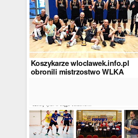
Koszykarze
wloclawek.info.pl
obronili mistrzostwo WLKA
Koszykarze naszego portalu wywalczyli mistrzostwo
dwudziestej drugiej edycji Włocławskiej Ligi Koszyków
Amatorskiej. W finałowym dwumeczu wloclawek.info.p
pokonał Autoserwis Radek/Open Partner i wywalczył
szósty tytuł w ciągu ostatnich..