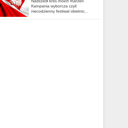
Nadszedł kres moich marzeń.
Kampania wyborcza czyli
niecodzienny festiwal obietnic,..