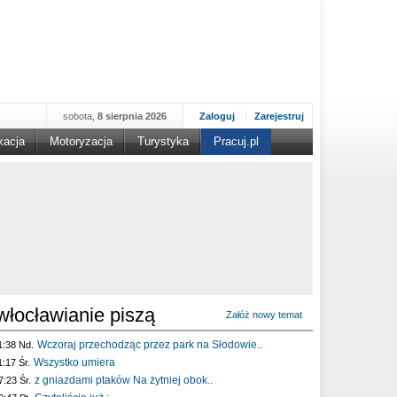
sobota,
8 sierpnia 2026
Zaloguj
Zarejestruj
kacja
Motoryzacja
Turystyka
Pracuj.pl
włocławianie piszą
Załóż nowy temat
Wczoraj przechodząc przez park na Słodowie..
1:38 Nd.
Wszystko umiera
1:17 Śr.
z gniazdami ptaków Na żytniej obok..
7:23 Śr.