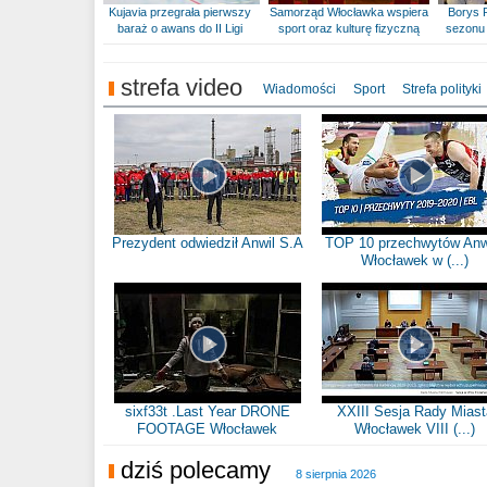
Kujavia przegrała pierwszy
Samorząd Włocławka wspiera
Borys 
baraż o awans do II Ligi
sport oraz kulturę fizyczną
sezonu 
strefa video
Wiadomości
Sport
Strefa polityki
Prezydent odwiedził Anwil S.A
TOP 10 przechwytów Anw
Włocławek w (...)
sixf33t .Last Year DRONE
XXIII Sesja Rady Miast
FOOTAGE Włocławek
Włocławek VIII (...)
dziś polecamy
8 sierpnia 2026