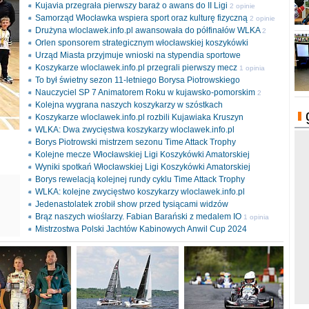
Kujavia przegrała pierwszy baraż o awans do II Ligi
2 opinie
Samorząd Włocławka wspiera sport oraz kulturę fizyczną
2 opinie
Drużyna wloclawek.info.pl awansowała do półfinałów WLKA
2
Orlen sponsorem strategicznym włocławskiej koszykówki
opinie
Urząd Miasta przyjmuje wnioski na stypendia sportowe
Koszykarze wloclawek.info.pl przegrali pierwszy mecz
1 opinia
To był świetny sezon 11-letniego Borysa Piotrowskiego
Nauczyciel SP 7 Animatorem Roku w kujawsko-pomorskim
2
Kolejna wygrana naszych koszykarzy w szóstkach
opinie
Koszykarze wloclawek.info.pl rozbili Kujawiaka Kruszyn
WLKA: Dwa zwycięstwa koszykarzy wloclawek.info.pl
Borys Piotrowski mistrzem sezonu Time Attack Trophy
Kolejne mecze Włocławskiej Ligi Koszykówki Amatorskiej
Wyniki spotkań Włocławskiej Ligi Koszykówki Amatorskiej
Borys rewelacją kolejnej rundy cyklu Time Attack Trophy
ki
WLKA: kolejne zwycięstwo koszykarzy wloclawek.info.pl
l
Jedenastolatek zrobił show przed tysiącami widzów
Brąz naszych wioślarzy. Fabian Barański z medalem IO
1 opinia
Mistrzostwa Polski Jachtów Kabinowych Anwil Cup 2024