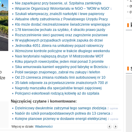
1
Nie zaparkujesz przy basenie, ul. Szpitalna zamknięta
0
Wsparcie Organizacji Wolontariatu w NGO – 'WOW w NGO'
1
0
Szukali włamywaczy, znaleźli narkotyki i lewe papierosy
opinia
Aktualne oferty zatrudnienia z Powiatowego Urzędu Pracy
Kto może dostać niezrealizowane świadczenie wspierające
178 kierowców jechało za szybko, 4 straciło prawo jazdy
Rozszczelnienie sieci gazowej oraz zagrożenie pożarowe
W wyjątkowych przypadkach urzędnik zapuka do drzwi
Jednostka 4051 zbiera na unikatowy pojazd ratowniczy
Wzmożone kontrole policyjne w trakcie długiego weekendu
Nasi terytorialsi najlepszą drużyn VI Mistrzostostw WOT
Kilku pijanych rowerzystów, jeden miał ponad 3 promile
Sika wmurowała kamień węgielny pod fabrykę w Brześciu
1
o
Pobił swojego znajomego, zabrał mu zakupy i telefon
opinia
dze
Od 23 czerewca zmiana rozkładu linii autobusowej nr 10
35-latek odpowie za przywłaszczenie znalezionych 700 zł
Nagrody marszałka dla specjalistów terapii zajęciowej
Policjanci eskortowali rodzącą kobietę aż do szpitala
Najczęściej czytane i komentowane:
Dzielnicowy dwukrotnie zatrzymał tego samego złodzieja
2 opinie
Nabór do szkół ponadpodstawowych potrwa do 13 czerwca
2
Kolejne planowe przerwy w dostawie energii elektrycznej
opinie
2 opinie
Więcej w dziale:
Wiadomości