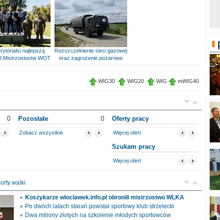
rytorialsi najlepszą
Rozszczelnienie sieci gazowej
I Mistrzostostw WOT
oraz zagrożenie pożarowe
WIG30
WIG20
WIG
mWIG40
0
Pozostałe
0
Oferty pracy
Zobacz wszystkie
Więcej ofert
Szukam pracy
Więcej ofert
orty walki
Koszykarze wloclawek.info.pl obronili mistrzostwo WLKA
Po dwóch latach starań powstał sportowy klub strzelecki
Dwa miliony złotych na szkolenie młodych sportowców