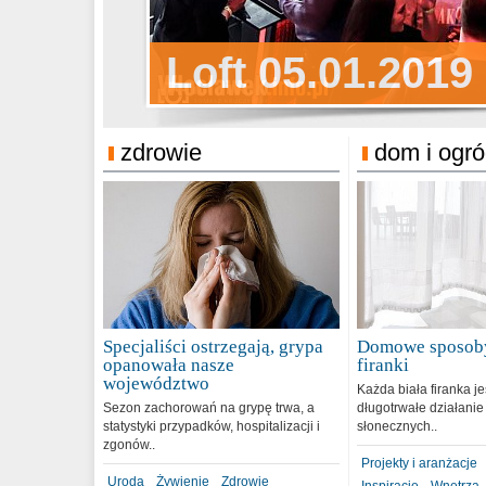
Sylwester Pens
Loft 05.01.2019
Sylwester Podg
31.12.2018
zdrowie
dom i ogr
Specjaliści ostrzegają, grypa
Domowe sposoby
opanowała nasze
firanki
województwo
Każda biała firanka j
Sezon zachorowań na grypę trwa, a
długotrwałe działanie
statystyki przypadków, hospitalizacji i
słonecznych..
zgonów..
Projekty i aranżacje
Uroda
Żywienie
Zdrowie