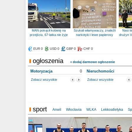
MAN potrącił kobietę na
Szukali włamywaczy, znaleźli
Nasi te
przejściu. 67-latka nie żyje
narkotyki i lewe papierosy
drużyn V
EUR 0
USD 0
GBP 0
CHF 0
ogłoszenia
+ dodaj darmowe ogłoszenie
Motoryzacja
0
Nieruchomości
Zobacz wszystkie
Zobacz wszystkie
sport
Anwil
Włocłavia
WLKA
Lekkoatletyka
Sp