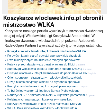
Koszykarze
wloclawek.info.pl obronili
mistrzostwo WLKA
Koszykarze naszego portalu wywalczyli mistrzostwo dwudziestej
drugiej edycji Włocławskiej Ligi Koszykówki Amatorskiej. W
finałowym dwumeczu wloclawek.info.pl pokonał Autoserwis
Radek/Open Partner i wywalczył szósty tytuł w ciągu ostatnich..
Koszykarze wloclawek.info.pl obronili mistrzostwo WLKA
Po dwóch latach starań powstał sportowy klub strzelecki
Dwa miliony złotych na szkolenie młodych sportowców
Kujavia przegrała pierwszy baraż o awans do II Ligi
2 opinie
Samorząd Włocławka wspiera sport oraz kulturę fizyczną
2 opinie
Drużyna wloclawek.info.pl awansowała do półfinałów WLKA
2 opinie
Orlen sponsorem strategicznym włocławskiej koszykówki
Urząd Miasta przyjmuje wnioski na stypendia sportowe
Koszykarze wloclawek.info.pl przegrali pierwszy mecz
1 opinia
To był świetny sezon 11-letniego Borysa Piotrowskiego
Nauczyciel SP 7 Animatorem Roku w kujawsko-pomorskim
2 opinie
Kolejna wygrana naszych koszykarzy w szóstkach
Koszykarze wloclawek.info.pl rozbili Kujawiaka Kruszyn
WLKA: Dwa zwycięstwa koszykarzy wloclawek.info.pl