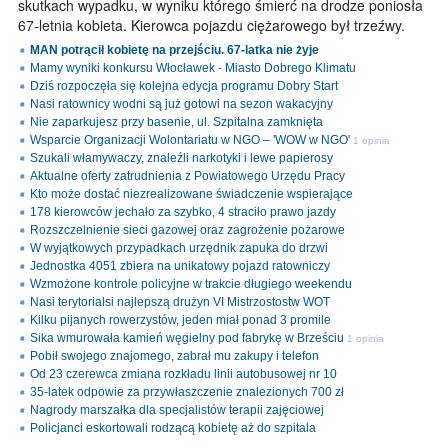
skutkach wypadku, w wyniku którego śmierć na drodze poniosła
67-letnia kobieta. Kierowca pojazdu ciężarowego był trzeźwy.
MAN potrącił kobietę na przejściu. 67-latka nie żyje
Mamy wyniki konkursu Włocławek - Miasto Dobrego Klimatu
Dziś rozpoczęła się kolejna edycja programu Dobry Start
Nasi ratownicy wodni są już gotowi na sezon wakacyjny
Nie zaparkujesz przy basenie, ul. Szpitalna zamknięta
Wsparcie Organizacji Wolontariatu w NGO – 'WOW w NGO'
1 opinia
Szukali włamywaczy, znaleźli narkotyki i lewe papierosy
Aktualne oferty zatrudnienia z Powiatowego Urzędu Pracy
Kto może dostać niezrealizowane świadczenie wspierające
178 kierowców jechało za szybko, 4 straciło prawo jazdy
Rozszczelnienie sieci gazowej oraz zagrożenie pożarowe
W wyjątkowych przypadkach urzędnik zapuka do drzwi
Jednostka 4051 zbiera na unikatowy pojazd ratowniczy
Wzmożone kontrole policyjne w trakcie długiego weekendu
Nasi terytorialsi najlepszą drużyn VI Mistrzostostw WOT
Kilku pijanych rowerzystów, jeden miał ponad 3 promile
Sika wmurowała kamień węgielny pod fabrykę w Brześciu
1 opinia
Pobił swojego znajomego, zabrał mu zakupy i telefon
Od 23 czerewca zmiana rozkładu linii autobusowej nr 10
35-latek odpowie za przywłaszczenie znalezionych 700 zł
Nagrody marszałka dla specjalistów terapii zajęciowej
Policjanci eskortowali rodzącą kobietę aż do szpitala