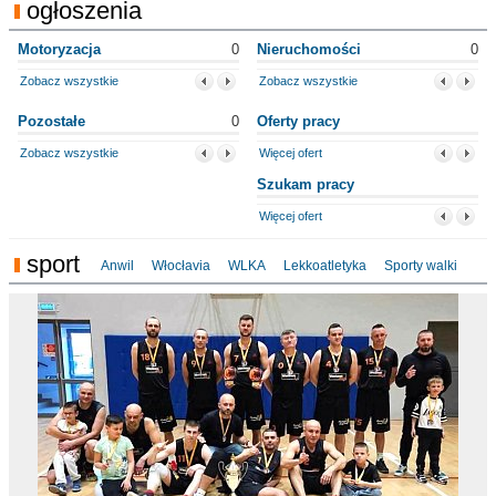
ogłoszenia
Motoryzacja
0
Nieruchomości
0
Zobacz wszystkie
Zobacz wszystkie
Pozostałe
0
Oferty pracy
Zobacz wszystkie
Więcej ofert
Szukam pracy
Więcej ofert
sport
Anwil
Włocłavia
WLKA
Lekkoatletyka
Sporty walki