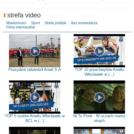
strefa video
Wiadomości
Sport
Strefa polityki
Bez komentarza
Filmy internautów
Prezydent odwiedził Anwil S.A
TOP 10 przechwytów Anwilu
Włocławek w (...)
TOP 5 rzutów Anwilu Włocławek w
Ni To Ponk - W oczach mamy
BCL w (...)
strach