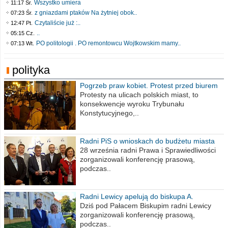
Wszystko umiera
11:17 Śr.
z gniazdami ptaków Na żytniej obok..
07:23 Śr.
Czytaliście już :..
12:47 Pt.
..
05:15 Cz.
PO politologii . PO remontowcu Wojtkowskim mamy..
07:13 Wt.
polityka
Pogrzeb praw kobiet. Protest przed biurem
poselskim PiS
Protesty na ulicach polskich miast, to
konsekwencje wyroku Trybunału
Konstytucyjnego,..
Radni PiS o wnioskach do budżetu miasta
na 2021 rok
28 września radni Prawa i Sprawiedliwości
zorganizowali konferencję prasową,
podczas..
Radni Lewicy apelują do biskupa A.
Wiesława Meringa
Dziś pod Pałacem Biskupim radni Lewicy
zorganizowali konferencję prasową,
podczas..