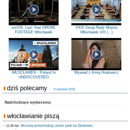
sixf33t .Last Year DRONE
XXIII Sesja Rady Miasta
FOOTAGE Włocławek
Włocławek VIII (...)
WŁOCŁAWEK - Poland In
Wywiad z Anną Hnatowicz
UNDISCOVERED
dziś polecamy
9 sierpnia 2026
Nadchodzące wydarzenia:
włocławianie piszą
Wczoraj przechodząc przez park na Słodowie..
11:38 Nd.