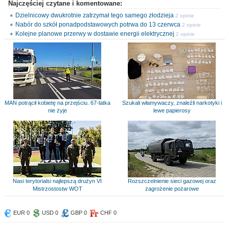
Najczęściej czytane i komentowane:
Dzielnicowy dwukrotnie zatrzymał tego samego złodzieja
2 opinie
Nabór do szkół ponadpodstawowych potrwa do 13 czerwca
2 opinie
Kolejne planowe przerwy w dostawie energii elektrycznej
2 opinie
MAN potrącił kobietę na przejściu. 67-latka
Szukali włamywaczy, znaleźli narkotyki i
nie żyje
lewe papierosy
Nasi terytorialsi najlepszą drużyn VI
Rozszczelnienie sieci gazowej oraz
Mistrzostostw WOT
zagrożenie pożarowe
EUR 0
USD 0
GBP 0
CHF 0