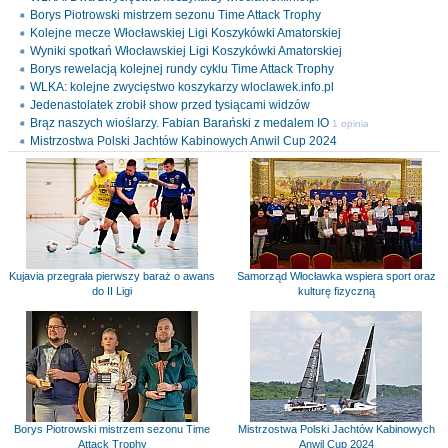
Borys Piotrowski mistrzem sezonu Time Attack Trophy
Kolejne mecze Włocławskiej Ligi Koszykówki Amatorskiej
Wyniki spotkań Włocławskiej Ligi Koszykówki Amatorskiej
Borys rewelacją kolejnej rundy cyklu Time Attack Trophy
WLKA: kolejne zwycięstwo koszykarzy wloclawek.info.pl
Jedenastolatek zrobił show przed tysiącami widzów
Brąz naszych wioślarzy. Fabian Barański z medalem IO
1 opinia
Mistrzostwa Polski Jachtów Kabinowych Anwil Cup 2024
Kujavia przegrała pierwszy baraż o awans
Samorząd Włocławka wspiera sport oraz
do II Ligi
kulturę fizyczną
Borys Piotrowski mistrzem sezonu Time
Mistrzostwa Polski Jachtów Kabinowych
Attack Trophy
Anwil Cup 2024