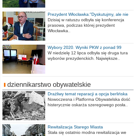
Prezydent Włocławka:"Dyskutujmy, ale nie
obrażajmy się”
Dzisiaj w ratuszu odbyła się konferencja
prasowa, podczas której prezydent
Włocławka..
Wybory 2020. Wyniki PKW z ponad 99
procent obwodów
W niedzielę 12 lipca odbyła się druga tura
wyborów prezydenckich. Największe..
dziennikarstwo obywatelskie
Drażliwy temat reparacji a opcja berlińska
Nowoczesna i Platforma Obywatelska dość
histerycznie oskarża szeregowego posła..
Rewitalizacja Starego Miasta
Stała się ostatnio modna rewitalizacja we