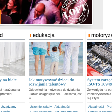
jonat Michelin
rodzie 31.12.2018
ód
edukacja
motoryz
 na białe
Jak motywować dzieci do
System zarząd
rozwijania talentów?
ISO/TS 1694
est narażona na
Odpowiednia motywacja do działania
Ze względu na og
 promieni
ułatwia osiągnięcie celu. Tak samo jest
zanieczyszczenia 
w..
się z tym..
Urządzamy
Uczelnie, szkoły
Aktualności
Aktualności
Pre