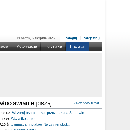
czwartek,
6 sierpnia 2026
Zaloguj
Zarejestruj
kacja
Motoryzacja
Turystyka
Pracuj.pl
włocławianie piszą
Załóż nowy temat
Wczoraj przechodząc przez park na Słodowie..
1:38 Nd.
Wszystko umiera
1:17 Śr.
z gniazdami ptaków Na żytniej obok..
7:23 Śr.