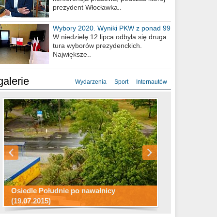
prezydent Włocławka..
Wybory 2020. Wyniki PKW z ponad 99
procent obwodów
W niedzielę 12 lipca odbyła się druga
tura wyborów prezydenckich.
Największe..
galerie
Wydarzenia
Sport
Internautów
Konkurs fotograficzny "Co to za
Miasto kładzie się do snu .
miejsca"
Ścieżka rowerowa w naszym mieście
Osiedle Południe po nawałnicy
(19.07.2015)
Wizytówka Włocławka
polowanie wigilijne 2014