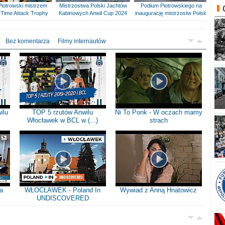
Piotrowski mistrzem
Mistrzostwa Polski Jachtów
Podium Piotrowskiego na
Time Attack Trophy
Kabinowych Anwil Cup 2024
inaugurację mistrzostw Polski
Bez komentarza
Filmy internautów
ilu
TOP 5 rzutów Anwilu
Ni To Ponk - W oczach mamy
Włocławek w BCL w (...)
strach
a
WŁOCŁAWEK - Poland In
Wywiad z Anną Hnatowicz
UNDISCOVERED