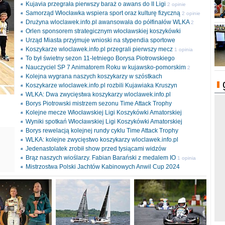
Kujavia przegrała pierwszy baraż o awans do II Ligi
2 opinie
Samorząd Włocławka wspiera sport oraz kulturę fizyczną
2 opinie
Drużyna wloclawek.info.pl awansowała do półfinałów WLKA
2
Orlen sponsorem strategicznym włocławskiej koszykówki
opinie
Urząd Miasta przyjmuje wnioski na stypendia sportowe
Koszykarze wloclawek.info.pl przegrali pierwszy mecz
1 opinia
To był świetny sezon 11-letniego Borysa Piotrowskiego
Nauczyciel SP 7 Animatorem Roku w kujawsko-pomorskim
2
Kolejna wygrana naszych koszykarzy w szóstkach
opinie
Koszykarze wloclawek.info.pl rozbili Kujawiaka Kruszyn
WLKA: Dwa zwycięstwa koszykarzy wloclawek.info.pl
Borys Piotrowski mistrzem sezonu Time Attack Trophy
Kolejne mecze Włocławskiej Ligi Koszykówki Amatorskiej
Wyniki spotkań Włocławskiej Ligi Koszykówki Amatorskiej
Borys rewelacją kolejnej rundy cyklu Time Attack Trophy
ki
WLKA: kolejne zwycięstwo koszykarzy wloclawek.info.pl
l
Jedenastolatek zrobił show przed tysiącami widzów
Brąz naszych wioślarzy. Fabian Barański z medalem IO
1 opinia
Mistrzostwa Polski Jachtów Kabinowych Anwil Cup 2024