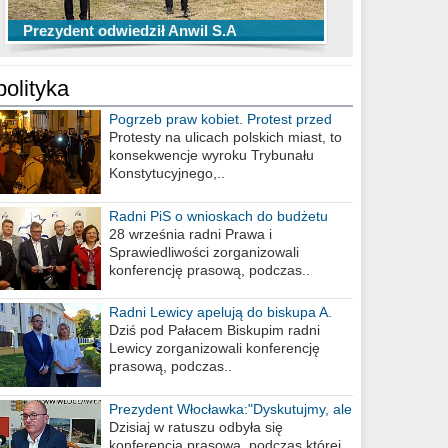
TOP 10 przechwytów Anwilu Włocławek
TOP 5 rzutów Anwilu Włocławek w BCL
Prezydent odwiedził Anwil S.A
w EBL w sezonie 2019/2020
w sezonie 2019/2020
polityka
Pogrzeb praw kobiet. Protest przed
biurem poselskim PiS
Protesty na ulicach polskich miast, to
konsekwencje wyroku Trybunału
Konstytucyjnego,..
Radni PiS o wnioskach do budżetu
miasta na 2021 rok
28 września radni Prawa i
Sprawiedliwości zorganizowali
konferencję prasową, podczas..
Radni Lewicy apelują do biskupa A.
Wiesława Meringa
Dziś pod Pałacem Biskupim radni
Lewicy zorganizowali konferencję
prasową, podczas..
Prezydent Włocławka:"Dyskutujmy, ale
nie obrażajmy się”
Dzisiaj w ratuszu odbyła się
konferencja prasowa, podczas której