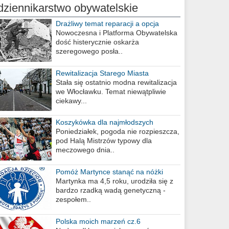
dziennikarstwo obywatelskie
Drażliwy temat reparacji a opcja
berlińska
Nowoczesna i Platforma Obywatelska
dość histerycznie oskarża
szeregowego posła..
Rewitalizacja Starego Miasta
Stała się ostatnio modna rewitalizacja
we Włocławku. Temat niewątpliwie
ciekawy...
Koszykówka dla najmłodszych
Poniedziałek, pogoda nie rozpieszcza,
pod Halą Mistrzów typowy dla
meczowego dnia..
Pomóż Martynce stanąć na nóżki
Martynka ma 4,5 roku, urodziła się z
bardzo rzadką wadą genetyczną -
zespołem..
Polska moich marzeń cz.6