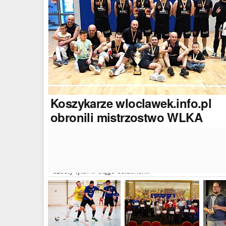
Koszykarze
wloclawek.info.pl
obronili mistrzostwo WLKA
Koszykarze naszego portalu wywalczyli mistrzostwo
dwudziestej drugiej edycji Włocławskiej Ligi Koszyków
Amatorskiej. W finałowym dwumeczu wloclawek.info.p
pokonał Autoserwis Radek/Open Partner i wywalczył
szósty tytuł w ciągu ostatnich..