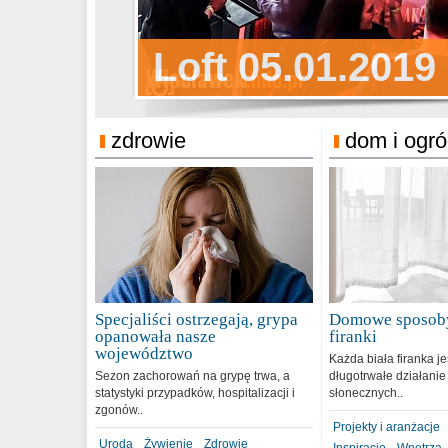
Sylwester Pens
Loft 05.01.2019
Sylwester Podg
31.12.2018
zdrowie
dom i ogr
Specjaliści ostrzegają, grypa
Domowe sposoby
opanowała nasze
firanki
województwo
Każda biała firanka j
Sezon zachorowań na grypę trwa, a
długotrwałe działanie
statystyki przypadków, hospitalizacji i
słonecznych..
zgonów..
Projekty i aranżacje
Uroda
Żywienie
Zdrowie