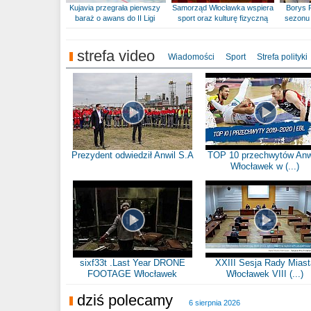
Kujavia przegrała pierwszy
Samorząd Włocławka wspiera
Borys 
baraż o awans do II Ligi
sport oraz kulturę fizyczną
sezonu 
strefa video
Wiadomości
Sport
Strefa polityki
Prezydent odwiedził Anwil S.A
TOP 10 przechwytów Anw
Włocławek w (...)
sixf33t .Last Year DRONE
XXIII Sesja Rady Miast
FOOTAGE Włocławek
Włocławek VIII (...)
dziś polecamy
6 sierpnia 2026