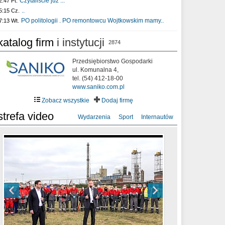
Czytaliście już :..
2:47 Pt.
..
5:15 Cz.
PO politologii . PO remontowcu Wojtkowskim mamy..
7:13 Wt.
katalog firm
i instytucji
2874
Przedsiębiorstwo Gospodarki
ul. Komunalna 4,
tel. (54) 412-18-00
www.saniko.com.pl
Zobacz wszystkie
Dodaj firmę
strefa video
Wydarzenia
Sport
Internautów
sixf33t .Last Year DRONE FOOTAGE
XXIII Sesja Rady Miasta Włocławek VIII
Ni To Ponk - W oczach mamy strach
Włocławek
kadencji w dniu 09.06.2020 r.