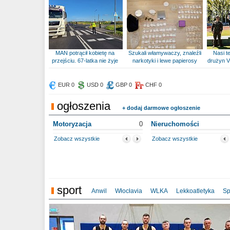
MAN potrącił kobietę na
Szukali włamywaczy, znaleźli
Nasi te
przejściu. 67-latka nie żyje
narkotyki i lewe papierosy
drużyn V
EUR 0
USD 0
GBP 0
CHF 0
ogłoszenia
+ dodaj darmowe ogłoszenie
Motoryzacja
0
Nieruchomości
Zobacz wszystkie
Zobacz wszystkie
sport
Anwil
Włocłavia
WLKA
Lekkoatletyka
Sp