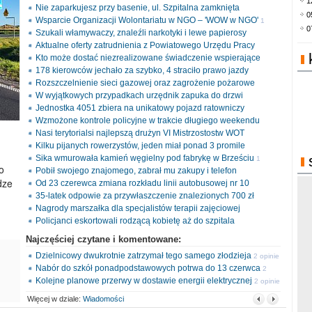
1
Nie zaparkujesz przy basenie, ul. Szpitalna zamknięta
0
Wsparcie Organizacji Wolontariatu w NGO – 'WOW w NGO'
1
0
Szukali włamywaczy, znaleźli narkotyki i lewe papierosy
opinia
Aktualne oferty zatrudnienia z Powiatowego Urzędu Pracy
Kto może dostać niezrealizowane świadczenie wspierające
178 kierowców jechało za szybko, 4 straciło prawo jazdy
Rozszczelnienie sieci gazowej oraz zagrożenie pożarowe
W wyjątkowych przypadkach urzędnik zapuka do drzwi
Jednostka 4051 zbiera na unikatowy pojazd ratowniczy
Wzmożone kontrole policyjne w trakcie długiego weekendu
Nasi terytorialsi najlepszą drużyn VI Mistrzostostw WOT
Kilku pijanych rowerzystów, jeden miał ponad 3 promile
Sika wmurowała kamień węgielny pod fabrykę w Brześciu
1
o
Pobił swojego znajomego, zabrał mu zakupy i telefon
opinia
dze
Od 23 czerewca zmiana rozkładu linii autobusowej nr 10
35-latek odpowie za przywłaszczenie znalezionych 700 zł
Nagrody marszałka dla specjalistów terapii zajęciowej
Policjanci eskortowali rodzącą kobietę aż do szpitala
Najczęściej czytane i komentowane:
Dzielnicowy dwukrotnie zatrzymał tego samego złodzieja
2 opinie
Nabór do szkół ponadpodstawowych potrwa do 13 czerwca
2
Kolejne planowe przerwy w dostawie energii elektrycznej
opinie
2 opinie
Więcej w dziale:
Wiadomości