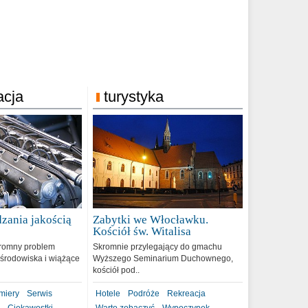
acja
turystyka
zania jakością
Zabytki we Włocławku.
9
Kościół św. Witalisa
romny problem
Skromnie przylegający do gmachu
środowiska i wiążące
Wyższego Seminarium Duchownego,
kościół pod..
miery
Serwis
Hotele
Podróże
Rekreacja