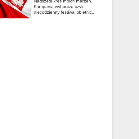
Nadszedł kres moich marzeń.
Kampania wyborcza czyli
niecodzienny festiwal obietnic,..