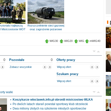
rytorialsi najlepszą
Rozszczelnienie sieci gazowej
I Mistrzostostw WOT
oraz zagrożenie pożarowe
WIG30
WIG20
WIG
mWIG40
0
Pozostałe
0
Oferty pracy
Zobacz wszystkie
Więcej ofert
Szukam pracy
Więcej ofert
orty walki
Koszykarze wloclawek.info.pl obronili mistrzostwo WLKA
Po dwóch latach starań powstał sportowy klub strzelecki
Dwa miliony złotych na szkolenie młodych sportowców