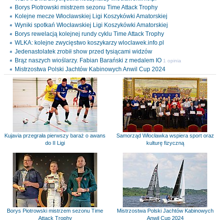
Borys Piotrowski mistrzem sezonu Time Attack Trophy
Kolejne mecze Włocławskiej Ligi Koszykówki Amatorskiej
Wyniki spotkań Włocławskiej Ligi Koszykówki Amatorskiej
Borys rewelacją kolejnej rundy cyklu Time Attack Trophy
WLKA: kolejne zwycięstwo koszykarzy wloclawek.info.pl
Jedenastolatek zrobił show przed tysiącami widzów
Brąz naszych wioślarzy. Fabian Barański z medalem IO
1 opinia
Mistrzostwa Polski Jachtów Kabinowych Anwil Cup 2024
Kujavia przegrała pierwszy baraż o awans
Samorząd Włocławka wspiera sport oraz
do II Ligi
kulturę fizyczną
Borys Piotrowski mistrzem sezonu Time
Mistrzostwa Polski Jachtów Kabinowych
Attack Trophy
Anwil Cup 2024