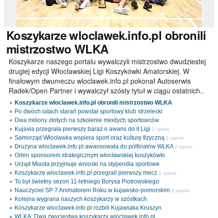
Koszykarze
wloclawek.info.pl obronili
mistrzostwo WLKA
Koszykarze naszego portalu wywalczyli mistrzostwo dwudziestej
drugiej edycji Włocławskiej Ligi Koszykówki Amatorskiej. W
finałowym dwumeczu wloclawek.info.pl pokonał Autoserwis
Radek/Open Partner i wywalczył szósty tytuł w ciągu ostatnich..
Koszykarze wloclawek.info.pl obronili mistrzostwo WLKA
Po dwóch latach starań powstał sportowy klub strzelecki
Dwa miliony złotych na szkolenie młodych sportowców
Kujavia przegrała pierwszy baraż o awans do II Ligi
2 opinie
Samorząd Włocławka wspiera sport oraz kulturę fizyczną
2 opinie
Drużyna wloclawek.info.pl awansowała do półfinałów WLKA
2 opinie
Orlen sponsorem strategicznym włocławskiej koszykówki
Urząd Miasta przyjmuje wnioski na stypendia sportowe
Koszykarze wloclawek.info.pl przegrali pierwszy mecz
1 opinia
To był świetny sezon 11-letniego Borysa Piotrowskiego
Nauczyciel SP 7 Animatorem Roku w kujawsko-pomorskim
2 opinie
Kolejna wygrana naszych koszykarzy w szóstkach
Koszykarze wloclawek.info.pl rozbili Kujawiaka Kruszyn
WLKA: Dwa zwycięstwa koszykarzy wloclawek.info.pl