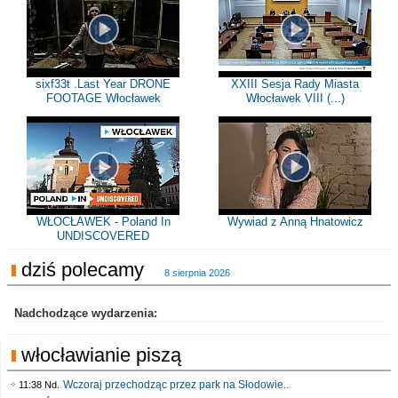
sixf33t .Last Year DRONE
XXIII Sesja Rady Miasta
FOOTAGE Włocławek
Włocławek VIII (...)
WŁOCŁAWEK - Poland In
Wywiad z Anną Hnatowicz
UNDISCOVERED
dziś polecamy
8 sierpnia 2026
Nadchodzące wydarzenia:
włocławianie piszą
Wczoraj przechodząc przez park na Słodowie..
11:38 Nd.