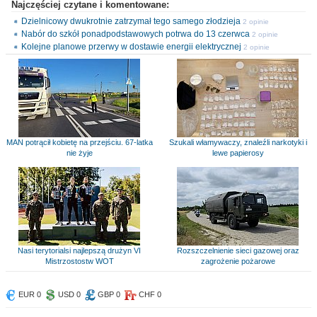
Najczęściej czytane i komentowane:
Dzielnicowy dwukrotnie zatrzymał tego samego złodzieja
2 opinie
Nabór do szkół ponadpodstawowych potrwa do 13 czerwca
2 opinie
Kolejne planowe przerwy w dostawie energii elektrycznej
2 opinie
MAN potrącił kobietę na przejściu. 67-latka
Szukali włamywaczy, znaleźli narkotyki i
nie żyje
lewe papierosy
Nasi terytorialsi najlepszą drużyn VI
Rozszczelnienie sieci gazowej oraz
Mistrzostostw WOT
zagrożenie pożarowe
EUR 0
USD 0
GBP 0
CHF 0