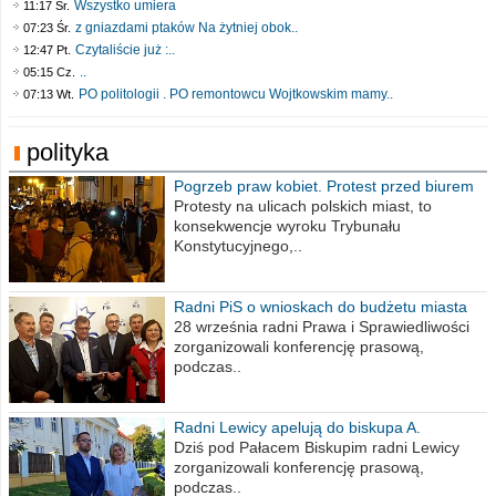
Wszystko umiera
11:17 Śr.
z gniazdami ptaków Na żytniej obok..
07:23 Śr.
Czytaliście już :..
12:47 Pt.
..
05:15 Cz.
PO politologii . PO remontowcu Wojtkowskim mamy..
07:13 Wt.
polityka
Pogrzeb praw kobiet. Protest przed biurem
poselskim PiS
Protesty na ulicach polskich miast, to
konsekwencje wyroku Trybunału
Konstytucyjnego,..
Radni PiS o wnioskach do budżetu miasta
na 2021 rok
28 września radni Prawa i Sprawiedliwości
zorganizowali konferencję prasową,
podczas..
Radni Lewicy apelują do biskupa A.
Wiesława Meringa
Dziś pod Pałacem Biskupim radni Lewicy
zorganizowali konferencję prasową,
podczas..