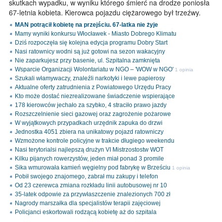
skutkach wypadku, w wyniku którego śmierć na drodze poniosła
67-letnia kobieta. Kierowca pojazdu ciężarowego był trzeźwy.
MAN potrącił kobietę na przejściu. 67-latka nie żyje
Mamy wyniki konkursu Włocławek - Miasto Dobrego Klimatu
Dziś rozpoczęła się kolejna edycja programu Dobry Start
Nasi ratownicy wodni są już gotowi na sezon wakacyjny
Nie zaparkujesz przy basenie, ul. Szpitalna zamknięta
Wsparcie Organizacji Wolontariatu w NGO – 'WOW w NGO'
1 opinia
Szukali włamywaczy, znaleźli narkotyki i lewe papierosy
Aktualne oferty zatrudnienia z Powiatowego Urzędu Pracy
Kto może dostać niezrealizowane świadczenie wspierające
178 kierowców jechało za szybko, 4 straciło prawo jazdy
Rozszczelnienie sieci gazowej oraz zagrożenie pożarowe
W wyjątkowych przypadkach urzędnik zapuka do drzwi
Jednostka 4051 zbiera na unikatowy pojazd ratowniczy
Wzmożone kontrole policyjne w trakcie długiego weekendu
Nasi terytorialsi najlepszą drużyn VI Mistrzostostw WOT
Kilku pijanych rowerzystów, jeden miał ponad 3 promile
Sika wmurowała kamień węgielny pod fabrykę w Brześciu
1 opinia
Pobił swojego znajomego, zabrał mu zakupy i telefon
Od 23 czerewca zmiana rozkładu linii autobusowej nr 10
35-latek odpowie za przywłaszczenie znalezionych 700 zł
Nagrody marszałka dla specjalistów terapii zajęciowej
Policjanci eskortowali rodzącą kobietę aż do szpitala