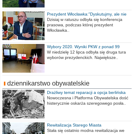
Prezydent Włocławka:"Dyskutujmy, ale nie
obrażajmy się”
Dzisiaj w ratuszu odbyła się konferencja
prasowa, podczas której prezydent
Włocławka..
Wybory 2020. Wyniki PKW z ponad 99
procent obwodów
W niedzielę 12 lipca odbyła się druga tura
wyborów prezydenckich. Największe..
dziennikarstwo obywatelskie
Drażliwy temat reparacji a opcja berlińska
Nowoczesna i Platforma Obywatelska dość
histerycznie oskarża szeregowego posła..
Rewitalizacja Starego Miasta
Stała się ostatnio modna rewitalizacja we