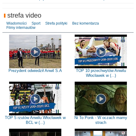
strefa video
Wiadomości
Sport
Strefa polityki
Bez komentarza
Filmy internautów
Prezydent odwiedził Anwil S.A
TOP 10 przechwytów Anwilu
Włocławek w (...)
TOP 5 rzutów Anwilu Włocławek w
Ni To Ponk - W oczach mamy
BCL w (...)
strach