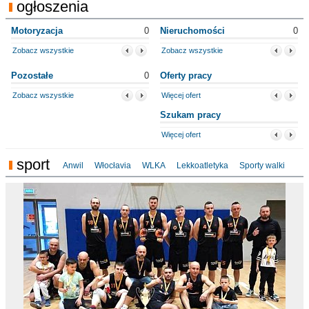
ogłoszenia
Motoryzacja
0
Nieruchomości
0
Zobacz wszystkie
Zobacz wszystkie
Pozostałe
0
Oferty pracy
Zobacz wszystkie
Więcej ofert
Szukam pracy
Więcej ofert
sport
Anwil
Włocłavia
WLKA
Lekkoatletyka
Sporty walki