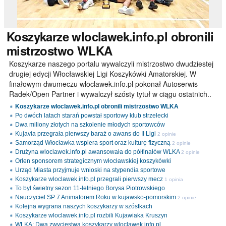
Koszykarze
wloclawek.info.pl obronili
mistrzostwo WLKA
Koszykarze naszego portalu wywalczyli mistrzostwo dwudziestej
drugiej edycji Włocławskiej Ligi Koszykówki Amatorskiej. W
finałowym dwumeczu wloclawek.info.pl pokonał Autoserwis
Radek/Open Partner i wywalczył szósty tytuł w ciągu ostatnich..
Koszykarze wloclawek.info.pl obronili mistrzostwo WLKA
Po dwóch latach starań powstał sportowy klub strzelecki
Dwa miliony złotych na szkolenie młodych sportowców
Kujavia przegrała pierwszy baraż o awans do II Ligi
2 opinie
Samorząd Włocławka wspiera sport oraz kulturę fizyczną
2 opinie
Drużyna wloclawek.info.pl awansowała do półfinałów WLKA
2 opinie
Orlen sponsorem strategicznym włocławskiej koszykówki
Urząd Miasta przyjmuje wnioski na stypendia sportowe
Koszykarze wloclawek.info.pl przegrali pierwszy mecz
1 opinia
To był świetny sezon 11-letniego Borysa Piotrowskiego
Nauczyciel SP 7 Animatorem Roku w kujawsko-pomorskim
2 opinie
Kolejna wygrana naszych koszykarzy w szóstkach
Koszykarze wloclawek.info.pl rozbili Kujawiaka Kruszyn
WLKA: Dwa zwycięstwa koszykarzy wloclawek.info.pl