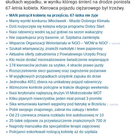
skutkach wypadku, w wyniku którego śmierć na drodze poniosła
67-letnia kobieta. Kierowca pojazdu ciężarowego był trzeźwy.
MAN potrącił kobietę na przejściu. 67-latka nie żyje
Mamy wyniki konkursu Włocławek - Miasto Dobrego Klimatu
Dziś rozpoczęła się kolejna edycja programu Dobry Start
Nasi ratownicy wodni są już gotowi na sezon wakacyjny
Nie zaparkujesz przy basenie, ul. Szpitalna zamknięta
Wsparcie Organizacji Wolontariatu w NGO – 'WOW w NGO'
1 opinia
Szukali włamywaczy, znaleźli narkotyki i lewe papierosy
Aktualne oferty zatrudnienia z Powiatowego Urzędu Pracy
Kto może dostać niezrealizowane świadczenie wspierające
178 kierowców jechało za szybko, 4 straciło prawo jazdy
Rozszczelnienie sieci gazowej oraz zagrożenie pożarowe
W wyjątkowych przypadkach urzędnik zapuka do drzwi
Jednostka 4051 zbiera na unikatowy pojazd ratowniczy
Wzmożone kontrole policyjne w trakcie długiego weekendu
Nasi terytorialsi najlepszą drużyn VI Mistrzostostw WOT
Kilku pijanych rowerzystów, jeden miał ponad 3 promile
Sika wmurowała kamień węgielny pod fabrykę w Brześciu
1 opinia
Pobił swojego znajomego, zabrał mu zakupy i telefon
Od 23 czerewca zmiana rozkładu linii autobusowej nr 10
35-latek odpowie za przywłaszczenie znalezionych 700 zł
Nagrody marszałka dla specjalistów terapii zajęciowej
Policjanci eskortowali rodzącą kobietę aż do szpitala