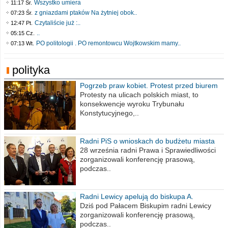
Wszystko umiera
11:17 Śr.
z gniazdami ptaków Na żytniej obok..
07:23 Śr.
Czytaliście już :..
12:47 Pt.
..
05:15 Cz.
PO politologii . PO remontowcu Wojtkowskim mamy..
07:13 Wt.
polityka
Pogrzeb praw kobiet. Protest przed biurem
poselskim PiS
Protesty na ulicach polskich miast, to
konsekwencje wyroku Trybunału
Konstytucyjnego,..
Radni PiS o wnioskach do budżetu miasta
na 2021 rok
28 września radni Prawa i Sprawiedliwości
zorganizowali konferencję prasową,
podczas..
Radni Lewicy apelują do biskupa A.
Wiesława Meringa
Dziś pod Pałacem Biskupim radni Lewicy
zorganizowali konferencję prasową,
podczas..