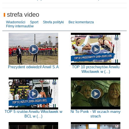
strefa video
Wiadomości
Sport
Strefa polityki
Bez komentarza
Filmy internautów
Prezydent odwiedził Anwil S.A
TOP 10 przechwytów Anwilu
Włocławek w (...)
TOP 5 rzutów Anwilu Włocławek w
Ni To Ponk - W oczach mamy
BCL w (...)
strach