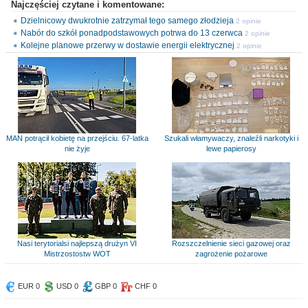
Najczęściej czytane i komentowane:
Dzielnicowy dwukrotnie zatrzymał tego samego złodzieja
2 opinie
Nabór do szkół ponadpodstawowych potrwa do 13 czerwca
2 opinie
Kolejne planowe przerwy w dostawie energii elektrycznej
2 opinie
MAN potrącił kobietę na przejściu. 67-latka
Szukali włamywaczy, znaleźli narkotyki i
nie żyje
lewe papierosy
Nasi terytorialsi najlepszą drużyn VI
Rozszczelnienie sieci gazowej oraz
Mistrzostostw WOT
zagrożenie pożarowe
EUR 0
USD 0
GBP 0
CHF 0