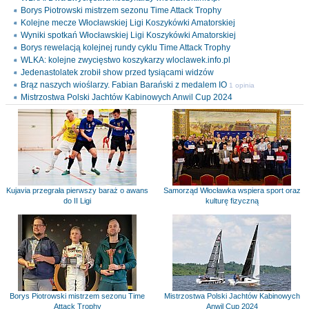
Borys Piotrowski mistrzem sezonu Time Attack Trophy
Kolejne mecze Włocławskiej Ligi Koszykówki Amatorskiej
Wyniki spotkań Włocławskiej Ligi Koszykówki Amatorskiej
Borys rewelacją kolejnej rundy cyklu Time Attack Trophy
WLKA: kolejne zwycięstwo koszykarzy wloclawek.info.pl
Jedenastolatek zrobił show przed tysiącami widzów
Brąz naszych wioślarzy. Fabian Barański z medalem IO
1 opinia
Mistrzostwa Polski Jachtów Kabinowych Anwil Cup 2024
Kujavia przegrała pierwszy baraż o awans
Samorząd Włocławka wspiera sport oraz
do II Ligi
kulturę fizyczną
Borys Piotrowski mistrzem sezonu Time
Mistrzostwa Polski Jachtów Kabinowych
Attack Trophy
Anwil Cup 2024