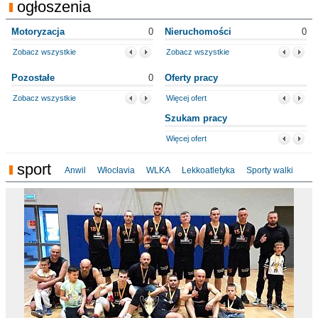
ogłoszenia
Motoryzacja
0
Nieruchomości
0
Zobacz wszystkie
Zobacz wszystkie
Pozostałe
0
Oferty pracy
Zobacz wszystkie
Więcej ofert
Szukam pracy
Więcej ofert
sport
Anwil
Włocłavia
WLKA
Lekkoatletyka
Sporty walki