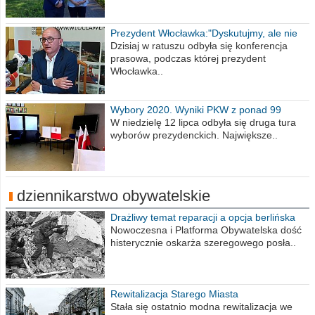
Prezydent Włocławka:"Dyskutujmy, ale nie
obrażajmy się”
Dzisiaj w ratuszu odbyła się konferencja
prasowa, podczas której prezydent
Włocławka..
Wybory 2020. Wyniki PKW z ponad 99
procent obwodów
W niedzielę 12 lipca odbyła się druga tura
wyborów prezydenckich. Największe..
dziennikarstwo obywatelskie
Drażliwy temat reparacji a opcja berlińska
Nowoczesna i Platforma Obywatelska dość
histerycznie oskarża szeregowego posła..
Rewitalizacja Starego Miasta
Stała się ostatnio modna rewitalizacja we