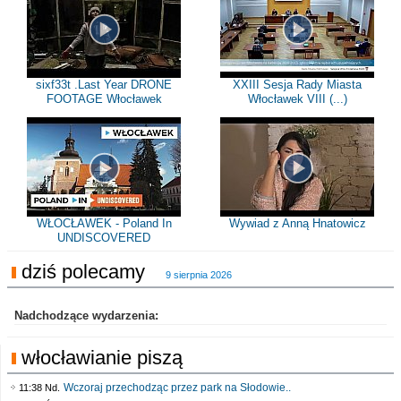
sixf33t .Last Year DRONE
XXIII Sesja Rady Miasta
FOOTAGE Włocławek
Włocławek VIII (...)
WŁOCŁAWEK - Poland In
Wywiad z Anną Hnatowicz
UNDISCOVERED
dziś polecamy
9 sierpnia 2026
Nadchodzące wydarzenia:
włocławianie piszą
Wczoraj przechodząc przez park na Słodowie..
11:38 Nd.