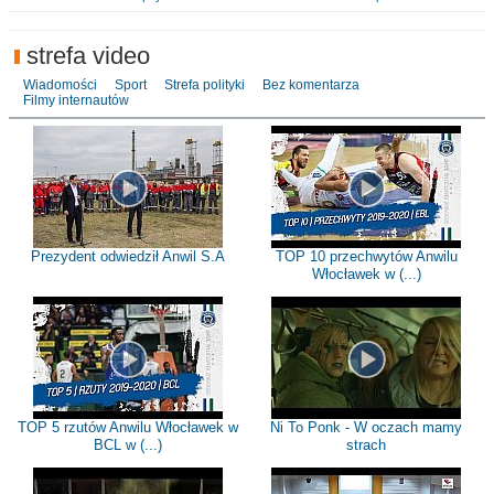
strefa video
Wiadomości
Sport
Strefa polityki
Bez komentarza
Filmy internautów
Prezydent odwiedził Anwil S.A
TOP 10 przechwytów Anwilu
Włocławek w (...)
TOP 5 rzutów Anwilu Włocławek w
Ni To Ponk - W oczach mamy
BCL w (...)
strach