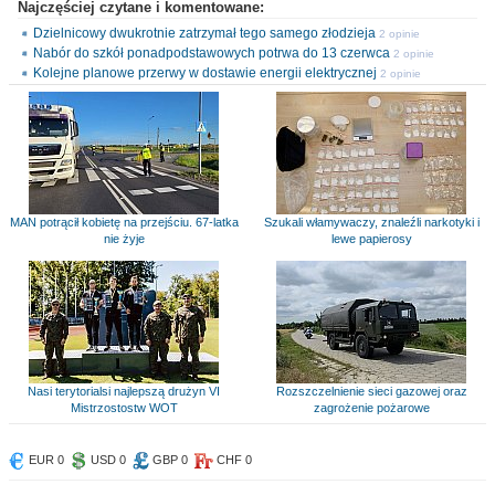
Najczęściej czytane i komentowane:
Dzielnicowy dwukrotnie zatrzymał tego samego złodzieja
2 opinie
Nabór do szkół ponadpodstawowych potrwa do 13 czerwca
2 opinie
Kolejne planowe przerwy w dostawie energii elektrycznej
2 opinie
MAN potrącił kobietę na przejściu. 67-latka
Szukali włamywaczy, znaleźli narkotyki i
nie żyje
lewe papierosy
Nasi terytorialsi najlepszą drużyn VI
Rozszczelnienie sieci gazowej oraz
Mistrzostostw WOT
zagrożenie pożarowe
EUR 0
USD 0
GBP 0
CHF 0