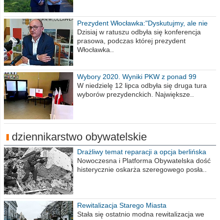
Prezydent Włocławka:"Dyskutujmy, ale nie
obrażajmy się”
Dzisiaj w ratuszu odbyła się konferencja
prasowa, podczas której prezydent
Włocławka..
Wybory 2020. Wyniki PKW z ponad 99
procent obwodów
W niedzielę 12 lipca odbyła się druga tura
wyborów prezydenckich. Największe..
dziennikarstwo obywatelskie
Drażliwy temat reparacji a opcja berlińska
Nowoczesna i Platforma Obywatelska dość
histerycznie oskarża szeregowego posła..
Rewitalizacja Starego Miasta
Stała się ostatnio modna rewitalizacja we