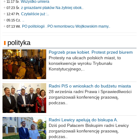
Wszystko umiera
11:17 Śr.
z gniazdami ptaków Na żytniej obok..
07:23 Śr.
Czytaliście już :..
12:47 Pt.
..
05:15 Cz.
PO politologii . PO remontowcu Wojtkowskim mamy..
07:13 Wt.
polityka
Pogrzeb praw kobiet. Protest przed biurem
poselskim PiS
Protesty na ulicach polskich miast, to
konsekwencje wyroku Trybunału
Konstytucyjnego,..
Radni PiS o wnioskach do budżetu miasta
na 2021 rok
28 września radni Prawa i Sprawiedliwości
zorganizowali konferencję prasową,
podczas..
Radni Lewicy apelują do biskupa A.
Wiesława Meringa
Dziś pod Pałacem Biskupim radni Lewicy
zorganizowali konferencję prasową,
podczas..