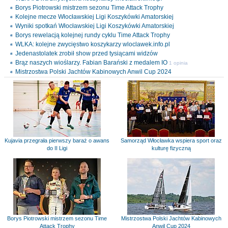
Borys Piotrowski mistrzem sezonu Time Attack Trophy
Kolejne mecze Włocławskiej Ligi Koszykówki Amatorskiej
Wyniki spotkań Włocławskiej Ligi Koszykówki Amatorskiej
Borys rewelacją kolejnej rundy cyklu Time Attack Trophy
WLKA: kolejne zwycięstwo koszykarzy wloclawek.info.pl
Jedenastolatek zrobił show przed tysiącami widzów
Brąz naszych wioślarzy. Fabian Barański z medalem IO
1 opinia
Mistrzostwa Polski Jachtów Kabinowych Anwil Cup 2024
Kujavia przegrała pierwszy baraż o awans
Samorząd Włocławka wspiera sport oraz
do II Ligi
kulturę fizyczną
Borys Piotrowski mistrzem sezonu Time
Mistrzostwa Polski Jachtów Kabinowych
Attack Trophy
Anwil Cup 2024