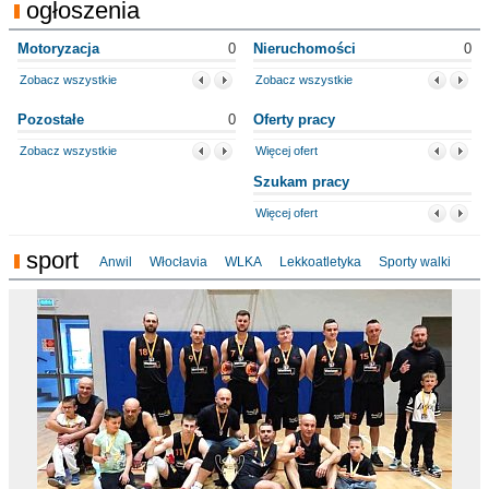
ogłoszenia
Motoryzacja
0
Nieruchomości
0
Zobacz wszystkie
Zobacz wszystkie
Pozostałe
0
Oferty pracy
Zobacz wszystkie
Więcej ofert
Szukam pracy
Więcej ofert
sport
Anwil
Włocłavia
WLKA
Lekkoatletyka
Sporty walki