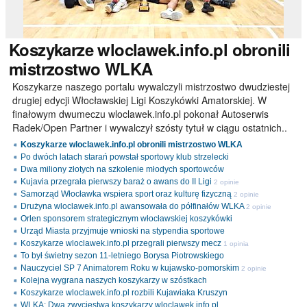
Koszykarze
wloclawek.info.pl obronili
mistrzostwo WLKA
Koszykarze naszego portalu wywalczyli mistrzostwo dwudziestej
drugiej edycji Włocławskiej Ligi Koszykówki Amatorskiej. W
finałowym dwumeczu wloclawek.info.pl pokonał Autoserwis
Radek/Open Partner i wywalczył szósty tytuł w ciągu ostatnich..
Koszykarze wloclawek.info.pl obronili mistrzostwo WLKA
Po dwóch latach starań powstał sportowy klub strzelecki
Dwa miliony złotych na szkolenie młodych sportowców
Kujavia przegrała pierwszy baraż o awans do II Ligi
2 opinie
Samorząd Włocławka wspiera sport oraz kulturę fizyczną
2 opinie
Drużyna wloclawek.info.pl awansowała do półfinałów WLKA
2 opinie
Orlen sponsorem strategicznym włocławskiej koszykówki
Urząd Miasta przyjmuje wnioski na stypendia sportowe
Koszykarze wloclawek.info.pl przegrali pierwszy mecz
1 opinia
To był świetny sezon 11-letniego Borysa Piotrowskiego
Nauczyciel SP 7 Animatorem Roku w kujawsko-pomorskim
2 opinie
Kolejna wygrana naszych koszykarzy w szóstkach
Koszykarze wloclawek.info.pl rozbili Kujawiaka Kruszyn
WLKA: Dwa zwycięstwa koszykarzy wloclawek.info.pl