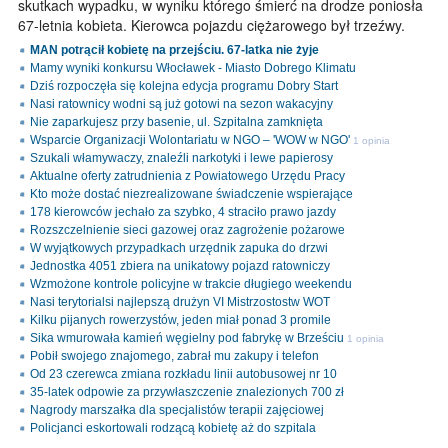
skutkach wypadku, w wyniku którego śmierć na drodze poniosła
67-letnia kobieta. Kierowca pojazdu ciężarowego był trzeźwy.
MAN potrącił kobietę na przejściu. 67-latka nie żyje
Mamy wyniki konkursu Włocławek - Miasto Dobrego Klimatu
Dziś rozpoczęła się kolejna edycja programu Dobry Start
Nasi ratownicy wodni są już gotowi na sezon wakacyjny
Nie zaparkujesz przy basenie, ul. Szpitalna zamknięta
Wsparcie Organizacji Wolontariatu w NGO – 'WOW w NGO'
1 opinia
Szukali włamywaczy, znaleźli narkotyki i lewe papierosy
Aktualne oferty zatrudnienia z Powiatowego Urzędu Pracy
Kto może dostać niezrealizowane świadczenie wspierające
178 kierowców jechało za szybko, 4 straciło prawo jazdy
Rozszczelnienie sieci gazowej oraz zagrożenie pożarowe
W wyjątkowych przypadkach urzędnik zapuka do drzwi
Jednostka 4051 zbiera na unikatowy pojazd ratowniczy
Wzmożone kontrole policyjne w trakcie długiego weekendu
Nasi terytorialsi najlepszą drużyn VI Mistrzostostw WOT
Kilku pijanych rowerzystów, jeden miał ponad 3 promile
Sika wmurowała kamień węgielny pod fabrykę w Brześciu
1 opinia
Pobił swojego znajomego, zabrał mu zakupy i telefon
Od 23 czerewca zmiana rozkładu linii autobusowej nr 10
35-latek odpowie za przywłaszczenie znalezionych 700 zł
Nagrody marszałka dla specjalistów terapii zajęciowej
Policjanci eskortowali rodzącą kobietę aż do szpitala