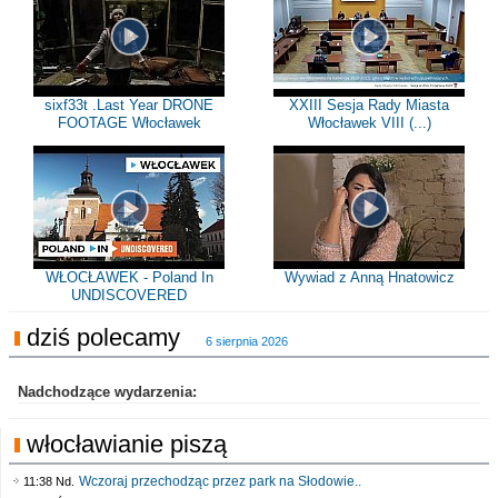
sixf33t .Last Year DRONE
XXIII Sesja Rady Miasta
FOOTAGE Włocławek
Włocławek VIII (...)
WŁOCŁAWEK - Poland In
Wywiad z Anną Hnatowicz
UNDISCOVERED
dziś polecamy
6 sierpnia 2026
Nadchodzące wydarzenia:
włocławianie piszą
Wczoraj przechodząc przez park na Słodowie..
11:38 Nd.