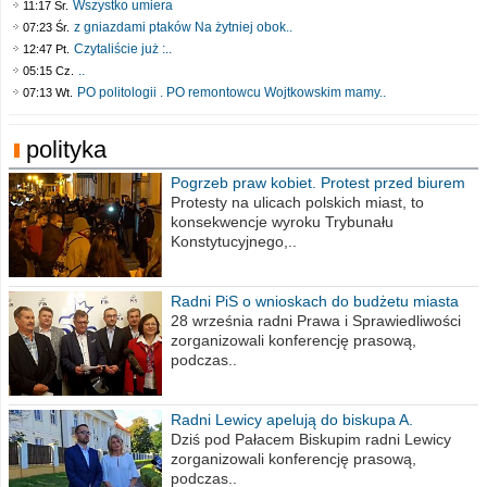
Wszystko umiera
11:17 Śr.
z gniazdami ptaków Na żytniej obok..
07:23 Śr.
Czytaliście już :..
12:47 Pt.
..
05:15 Cz.
PO politologii . PO remontowcu Wojtkowskim mamy..
07:13 Wt.
polityka
Pogrzeb praw kobiet. Protest przed biurem
poselskim PiS
Protesty na ulicach polskich miast, to
konsekwencje wyroku Trybunału
Konstytucyjnego,..
Radni PiS o wnioskach do budżetu miasta
na 2021 rok
28 września radni Prawa i Sprawiedliwości
zorganizowali konferencję prasową,
podczas..
Radni Lewicy apelują do biskupa A.
Wiesława Meringa
Dziś pod Pałacem Biskupim radni Lewicy
zorganizowali konferencję prasową,
podczas..