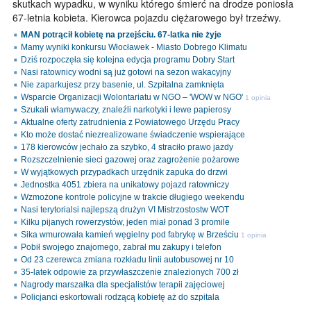
skutkach wypadku, w wyniku którego śmierć na drodze poniosła
67-letnia kobieta. Kierowca pojazdu ciężarowego był trzeźwy.
MAN potrącił kobietę na przejściu. 67-latka nie żyje
Mamy wyniki konkursu Włocławek - Miasto Dobrego Klimatu
Dziś rozpoczęła się kolejna edycja programu Dobry Start
Nasi ratownicy wodni są już gotowi na sezon wakacyjny
Nie zaparkujesz przy basenie, ul. Szpitalna zamknięta
Wsparcie Organizacji Wolontariatu w NGO – 'WOW w NGO'
1 opinia
Szukali włamywaczy, znaleźli narkotyki i lewe papierosy
Aktualne oferty zatrudnienia z Powiatowego Urzędu Pracy
Kto może dostać niezrealizowane świadczenie wspierające
178 kierowców jechało za szybko, 4 straciło prawo jazdy
Rozszczelnienie sieci gazowej oraz zagrożenie pożarowe
W wyjątkowych przypadkach urzędnik zapuka do drzwi
Jednostka 4051 zbiera na unikatowy pojazd ratowniczy
Wzmożone kontrole policyjne w trakcie długiego weekendu
Nasi terytorialsi najlepszą drużyn VI Mistrzostostw WOT
Kilku pijanych rowerzystów, jeden miał ponad 3 promile
Sika wmurowała kamień węgielny pod fabrykę w Brześciu
1 opinia
Pobił swojego znajomego, zabrał mu zakupy i telefon
Od 23 czerewca zmiana rozkładu linii autobusowej nr 10
35-latek odpowie za przywłaszczenie znalezionych 700 zł
Nagrody marszałka dla specjalistów terapii zajęciowej
Policjanci eskortowali rodzącą kobietę aż do szpitala