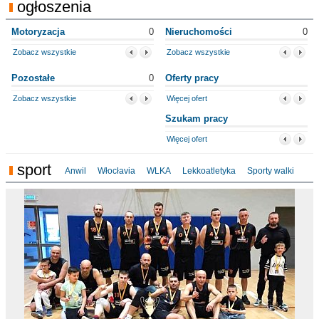
ogłoszenia
Motoryzacja
0
Nieruchomości
0
Zobacz wszystkie
Zobacz wszystkie
Pozostałe
0
Oferty pracy
Zobacz wszystkie
Więcej ofert
Szukam pracy
Więcej ofert
sport
Anwil
Włocłavia
WLKA
Lekkoatletyka
Sporty walki