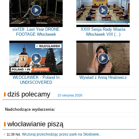
sixf33t .Last Year DRONE
XXIII Sesja Rady Miasta
FOOTAGE Włocławek
Włocławek VIII (...)
WŁOCŁAWEK - Poland In
Wywiad z Anną Hnatowicz
UNDISCOVERED
dziś polecamy
10 sierpnia 2026
Nadchodzące wydarzenia:
włocławianie piszą
Wczoraj przechodząc przez park na Słodowie..
11:38 Nd.