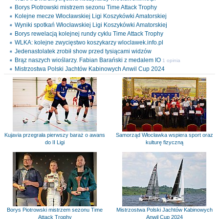
Borys Piotrowski mistrzem sezonu Time Attack Trophy
Kolejne mecze Włocławskiej Ligi Koszykówki Amatorskiej
Wyniki spotkań Włocławskiej Ligi Koszykówki Amatorskiej
Borys rewelacją kolejnej rundy cyklu Time Attack Trophy
WLKA: kolejne zwycięstwo koszykarzy wloclawek.info.pl
Jedenastolatek zrobił show przed tysiącami widzów
Brąz naszych wioślarzy. Fabian Barański z medalem IO
1 opinia
Mistrzostwa Polski Jachtów Kabinowych Anwil Cup 2024
Kujavia przegrała pierwszy baraż o awans
Samorząd Włocławka wspiera sport oraz
do II Ligi
kulturę fizyczną
Borys Piotrowski mistrzem sezonu Time
Mistrzostwa Polski Jachtów Kabinowych
Attack Trophy
Anwil Cup 2024