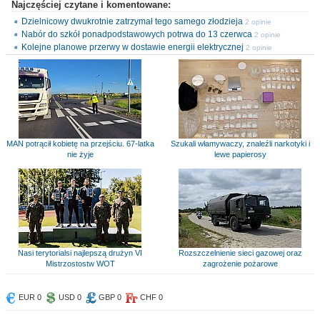
Najczęściej czytane i komentowane:
Dzielnicowy dwukrotnie zatrzymał tego samego złodzieja
2 opinie
Nabór do szkół ponadpodstawowych potrwa do 13 czerwca
2 opinie
Kolejne planowe przerwy w dostawie energii elektrycznej
2 opinie
MAN potrącił kobietę na przejściu. 67-latka
Szukali włamywaczy, znaleźli narkotyki i
nie żyje
lewe papierosy
Nasi terytorialsi najlepszą drużyn VI
Rozszczelnienie sieci gazowej oraz
Mistrzostostw WOT
zagrożenie pożarowe
EUR 0
USD 0
GBP 0
CHF 0