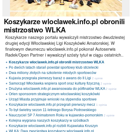
Koszykarze
wloclawek.info.pl obronili
mistrzostwo WLKA
Koszykarze naszego portalu wywalczyli mistrzostwo dwudziestej
drugiej edycji Włocławskiej Ligi Koszykówki Amatorskiej. W
finałowym dwumeczu wloclawek.info.pl pokonał Autoserwis
Radek/Open Partner i wywalczył szósty tytuł w ciągu ostatnich..
Koszykarze wloclawek.info.pl obronili mistrzostwo WLKA
Po dwóch latach starań powstał sportowy klub strzelecki
Dwa miliony złotych na szkolenie młodych sportowców
Kujavia przegrała pierwszy baraż o awans do II Ligi
2 opinie
Samorząd Włocławka wspiera sport oraz kulturę fizyczną
2 opinie
Drużyna wloclawek.info.pl awansowała do półfinałów WLKA
2 opinie
Orlen sponsorem strategicznym włocławskiej koszykówki
Urząd Miasta przyjmuje wnioski na stypendia sportowe
Koszykarze wloclawek.info.pl przegrali pierwszy mecz
1 opinia
To był świetny sezon 11-letniego Borysa Piotrowskiego
Nauczyciel SP 7 Animatorem Roku w kujawsko-pomorskim
2 opinie
Kolejna wygrana naszych koszykarzy w szóstkach
Koszykarze wloclawek.info.pl rozbili Kujawiaka Kruszyn
WLKA: Dwa zwycięstwa koszykarzy wloclawek.info.pl