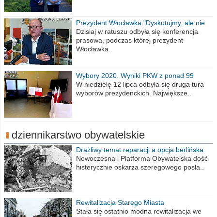
Prezydent Włocławka:"Dyskutujmy, ale nie
obrażajmy się”
Dzisiaj w ratuszu odbyła się konferencja
prasowa, podczas której prezydent
Włocławka..
Wybory 2020. Wyniki PKW z ponad 99
procent obwodów
W niedzielę 12 lipca odbyła się druga tura
wyborów prezydenckich. Największe..
dziennikarstwo obywatelskie
Drażliwy temat reparacji a opcja berlińska
Nowoczesna i Platforma Obywatelska dość
histerycznie oskarża szeregowego posła..
Rewitalizacja Starego Miasta
Stała się ostatnio modna rewitalizacja we