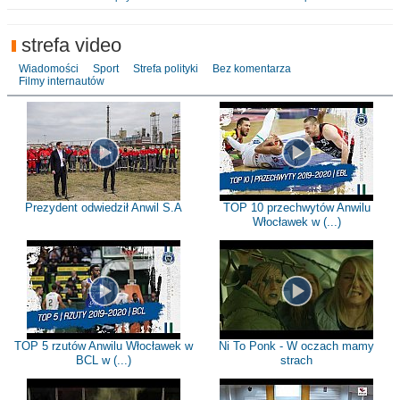
strefa video
Wiadomości
Sport
Strefa polityki
Bez komentarza
Filmy internautów
Prezydent odwiedził Anwil S.A
TOP 10 przechwytów Anwilu
Włocławek w (...)
TOP 5 rzutów Anwilu Włocławek w
Ni To Ponk - W oczach mamy
BCL w (...)
strach