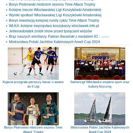
Borys Piotrowski mistrzem sezonu Time Attack Trophy
Kolejne mecze Włocławskiej Ligi Koszykówki Amatorskiej
Wyniki spotkań Włocławskiej Ligi Koszykówki Amatorskiej
Borys rewelacją kolejnej rundy cyklu Time Attack Trophy
WLKA: kolejne zwycięstwo koszykarzy wloclawek.info.pl
Jedenastolatek zrobił show przed tysiącami widzów
Brąz naszych wioślarzy. Fabian Barański z medalem IO
1 opinia
Mistrzostwa Polski Jachtów Kabinowych Anwil Cup 2024
Kujavia przegrała pierwszy baraż o awans
Samorząd Włocławka wspiera sport oraz
do II Ligi
kulturę fizyczną
Borys Piotrowski mistrzem sezonu Time
Mistrzostwa Polski Jachtów Kabinowych
Attack Trophy
Anwil Cup 2024