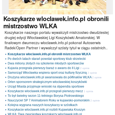
Koszykarze
wloclawek.info.pl obronili
mistrzostwo WLKA
Koszykarze naszego portalu wywalczyli mistrzostwo dwudziestej
drugiej edycji Włocławskiej Ligi Koszykówki Amatorskiej. W
finałowym dwumeczu wloclawek.info.pl pokonał Autoserwis
Radek/Open Partner i wywalczył szósty tytuł w ciągu ostatnich..
Koszykarze wloclawek.info.pl obronili mistrzostwo WLKA
Po dwóch latach starań powstał sportowy klub strzelecki
Dwa miliony złotych na szkolenie młodych sportowców
Kujavia przegrała pierwszy baraż o awans do II Ligi
2 opinie
Samorząd Włocławka wspiera sport oraz kulturę fizyczną
2 opinie
Drużyna wloclawek.info.pl awansowała do półfinałów WLKA
2 opinie
Orlen sponsorem strategicznym włocławskiej koszykówki
Urząd Miasta przyjmuje wnioski na stypendia sportowe
Koszykarze wloclawek.info.pl przegrali pierwszy mecz
1 opinia
To był świetny sezon 11-letniego Borysa Piotrowskiego
Nauczyciel SP 7 Animatorem Roku w kujawsko-pomorskim
2 opinie
Kolejna wygrana naszych koszykarzy w szóstkach
Koszykarze wloclawek.info.pl rozbili Kujawiaka Kruszyn
WLKA: Dwa zwycięstwa koszykarzy wloclawek.info.pl