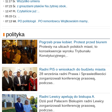
Wszystko umiera
11:17 Śr.
z gniazdami ptaków Na żytniej obok..
07:23 Śr.
Czytaliście już :..
12:47 Pt.
..
05:15 Cz.
PO politologii . PO remontowcu Wojtkowskim mamy..
07:13 Wt.
polityka
Pogrzeb praw kobiet. Protest przed biurem
poselskim PiS
Protesty na ulicach polskich miast, to
konsekwencje wyroku Trybunału
Konstytucyjnego,..
Radni PiS o wnioskach do budżetu miasta
na 2021 rok
28 września radni Prawa i Sprawiedliwości
zorganizowali konferencję prasową,
podczas..
Radni Lewicy apelują do biskupa A.
Wiesława Meringa
Dziś pod Pałacem Biskupim radni Lewicy
zorganizowali konferencję prasową,
podczas..