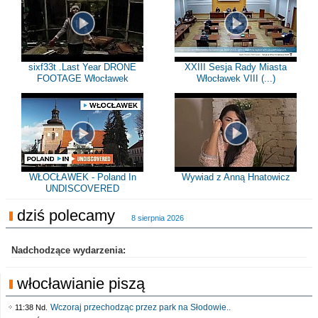
sixf33t .Last Year DRONE
XXIII Sesja Rady Miasta
FOOTAGE Włocławek
Włocławek VIII (...)
WŁOCŁAWEK - Poland In
Wywiad z Anną Hnatowicz
UNDISCOVERED
dziś polecamy
8 sierpnia 2026
Nadchodzące wydarzenia:
włocławianie piszą
Wczoraj przechodząc przez park na Słodowie..
11:38 Nd.