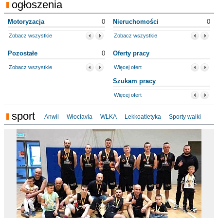
ogłoszenia
Motoryzacja
0
Nieruchomości
0
Zobacz wszystkie
Zobacz wszystkie
Pozostałe
0
Oferty pracy
Zobacz wszystkie
Więcej ofert
Szukam pracy
Więcej ofert
sport
Anwil
Włocłavia
WLKA
Lekkoatletyka
Sporty walki