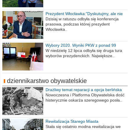
Prezydent Włocławka:"Dyskutujmy, ale nie
obrażajmy się”
Dzisiaj w ratuszu odbyła się konferencja
prasowa, podczas której prezydent
Włocławka..
Wybory 2020. Wyniki PKW z ponad 99
procent obwodów
W niedzielę 12 lipca odbyła się druga tura
wyborów prezydenckich. Największe..
dziennikarstwo obywatelskie
Drażliwy temat reparacji a opcja berlińska
Nowoczesna i Platforma Obywatelska dość
histerycznie oskarża szeregowego posła..
Rewitalizacja Starego Miasta
Stała się ostatnio modna rewitalizacja we