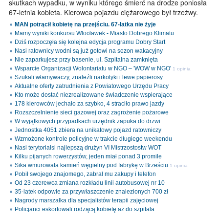
skutkach wypadku, w wyniku którego śmierć na drodze poniosła
67-letnia kobieta. Kierowca pojazdu ciężarowego był trzeźwy.
MAN potrącił kobietę na przejściu. 67-latka nie żyje
Mamy wyniki konkursu Włocławek - Miasto Dobrego Klimatu
Dziś rozpoczęła się kolejna edycja programu Dobry Start
Nasi ratownicy wodni są już gotowi na sezon wakacyjny
Nie zaparkujesz przy basenie, ul. Szpitalna zamknięta
Wsparcie Organizacji Wolontariatu w NGO – 'WOW w NGO'
1 opinia
Szukali włamywaczy, znaleźli narkotyki i lewe papierosy
Aktualne oferty zatrudnienia z Powiatowego Urzędu Pracy
Kto może dostać niezrealizowane świadczenie wspierające
178 kierowców jechało za szybko, 4 straciło prawo jazdy
Rozszczelnienie sieci gazowej oraz zagrożenie pożarowe
W wyjątkowych przypadkach urzędnik zapuka do drzwi
Jednostka 4051 zbiera na unikatowy pojazd ratowniczy
Wzmożone kontrole policyjne w trakcie długiego weekendu
Nasi terytorialsi najlepszą drużyn VI Mistrzostostw WOT
Kilku pijanych rowerzystów, jeden miał ponad 3 promile
Sika wmurowała kamień węgielny pod fabrykę w Brześciu
1 opinia
Pobił swojego znajomego, zabrał mu zakupy i telefon
Od 23 czerewca zmiana rozkładu linii autobusowej nr 10
35-latek odpowie za przywłaszczenie znalezionych 700 zł
Nagrody marszałka dla specjalistów terapii zajęciowej
Policjanci eskortowali rodzącą kobietę aż do szpitala