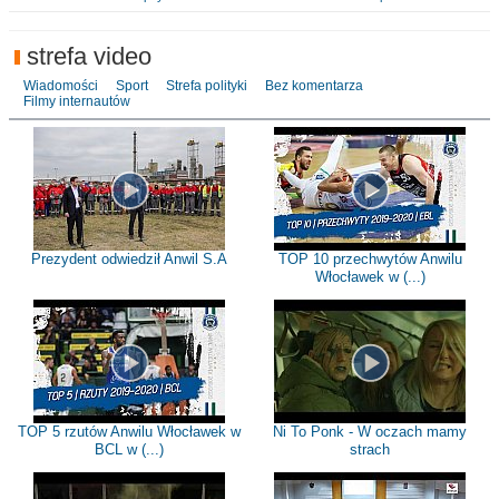
strefa video
Wiadomości
Sport
Strefa polityki
Bez komentarza
Filmy internautów
Prezydent odwiedził Anwil S.A
TOP 10 przechwytów Anwilu
Włocławek w (...)
TOP 5 rzutów Anwilu Włocławek w
Ni To Ponk - W oczach mamy
BCL w (...)
strach