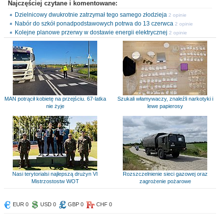
Najczęściej czytane i komentowane:
Dzielnicowy dwukrotnie zatrzymał tego samego złodzieja
2 opinie
Nabór do szkół ponadpodstawowych potrwa do 13 czerwca
2 opinie
Kolejne planowe przerwy w dostawie energii elektrycznej
2 opinie
MAN potrącił kobietę na przejściu. 67-latka
Szukali włamywaczy, znaleźli narkotyki i
nie żyje
lewe papierosy
Nasi terytorialsi najlepszą drużyn VI
Rozszczelnienie sieci gazowej oraz
Mistrzostostw WOT
zagrożenie pożarowe
EUR 0
USD 0
GBP 0
CHF 0