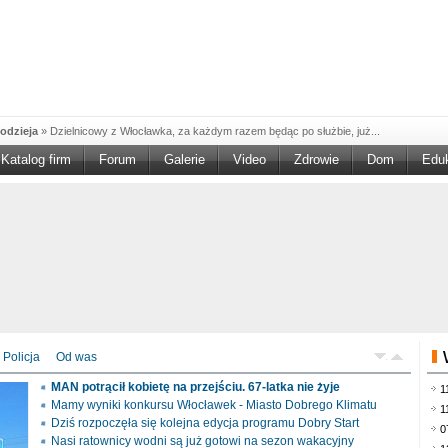
odzieja
»
Dzielnicowy z Włocławka, za każdym razem będąc po służbie, już...
Katalog firm
Forum
Galerie
Video
Zdrowie
Dom
Edu
W w NGO'
»
Ruszył nabór w konkursie „Wsparcie Organizacji Wolontariatu w NGO –
rześciu
»
Sika Poland rozpoczęła budowę swojej nowej fabryki w Brześciu
e
»
Policjanci wyjaśniają dokładne okoliczności tragicznego w skutkach...
blaskiem
»
Kujawsko-Pomorska Organizacja Turystyczna wraz z partnerami
du Pracy
»
Szukasz pracy, zajęcia dorywczego, czy może chcesz całkowicie
zieja
»
Policjanci zatrzymali 40–latka, który na terenie powiatu włocławskiego...
mochód
»
Mundurowi z Topólki zatrzymali 66-letniego mężczyznę, podejrzanego o...
Policja
Od was
ontach
»
Od czerwca rozpoczął się nowy okres świadczeniowy 800 plus, który
MAN potrącił kobietę na przejściu. 67-latka nie żyje
1
drogach
»
Policjanci ruchu drogowego przeprowadzili na drogach Włocławka i
Mamy wyniki konkursu Włocławek - Miasto Dobrego Klimatu
1
Dziś rozpoczęła się kolejna edycja programu Dobry Start
0
Nasi ratownicy wodni są już gotowi na sezon wakacyjny