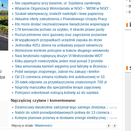
1
Nie zaparkujesz przy basenie, ul. Szpitalna zamknięta
0
Wsparcie Organizacji Wolontariatu w NGO – 'WOW w NGO'
1
0
Szukali włamywaczy, znaleźli narkotyki i lewe papierosy
opinia
Aktualne oferty zatrudnienia z Powiatowego Urzędu Pracy
Kto może dostać niezrealizowane świadczenie wspierające
178 kierowców jechało za szybko, 4 straciło prawo jazdy
Rozszczelnienie sieci gazowej oraz zagrożenie pożarowe
W wyjątkowych przypadkach urzędnik zapuka do drzwi
Jednostka 4051 zbiera na unikatowy pojazd ratowniczy
Wzmożone kontrole policyjne w trakcie długiego weekendu
Nasi terytorialsi najlepszą drużyn VI Mistrzostostw WOT
Kilku pijanych rowerzystów, jeden miał ponad 3 promile
Sika wmurowała kamień węgielny pod fabrykę w Brześciu
1
o
Pobił swojego znajomego, zabrał mu zakupy i telefon
opinia
dze
Od 23 czerewca zmiana rozkładu linii autobusowej nr 10
35-latek odpowie za przywłaszczenie znalezionych 700 zł
Nagrody marszałka dla specjalistów terapii zajęciowej
Policjanci eskortowali rodzącą kobietę aż do szpitala
Najczęściej czytane i komentowane:
Dzielnicowy dwukrotnie zatrzymał tego samego złodzieja
2 opinie
Nabór do szkół ponadpodstawowych potrwa do 13 czerwca
2
Kolejne planowe przerwy w dostawie energii elektrycznej
opinie
2 opinie
Więcej w dziale:
Wiadomości