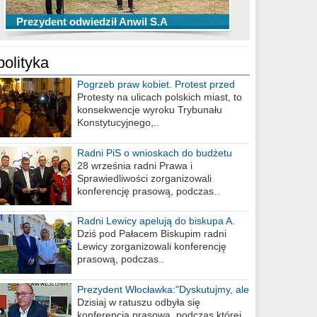
TOP 10 przechwytów Anwilu Włocławek
TOP 5 rzutów Anwilu Włocławek w BCL
Prezydent odwiedził Anwil S.A
w EBL w sezonie 2019/2020
w sezonie 2019/2020
polityka
Pogrzeb praw kobiet. Protest przed
biurem poselskim PiS
Protesty na ulicach polskich miast, to
konsekwencje wyroku Trybunału
Konstytucyjnego,..
Radni PiS o wnioskach do budżetu
miasta na 2021 rok
28 września radni Prawa i
Sprawiedliwości zorganizowali
konferencję prasową, podczas..
Radni Lewicy apelują do biskupa A.
Wiesława Meringa
Dziś pod Pałacem Biskupim radni
Lewicy zorganizowali konferencję
prasową, podczas..
Prezydent Włocławka:"Dyskutujmy, ale
nie obrażajmy się”
Dzisiaj w ratuszu odbyła się
konferencja prasowa, podczas której