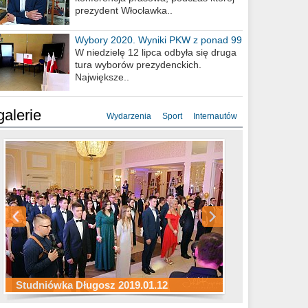
prezydent Włocławka..
Wybory 2020. Wyniki PKW z ponad 99
procent obwodów
W niedzielę 12 lipca odbyła się druga
tura wyborów prezydenckich.
Największe..
galerie
Wydarzenia
Sport
Internautów
Studniówka ZS Ekonomicznych
Studniówka Kopernik 2019.01.11
Studniówka LMK 2019.01.05
2019.01.05
Studniówka Długosz 2019.01.12
ZS Budowlanych 2019.01.12
Studniówka LZK 2019.01.11