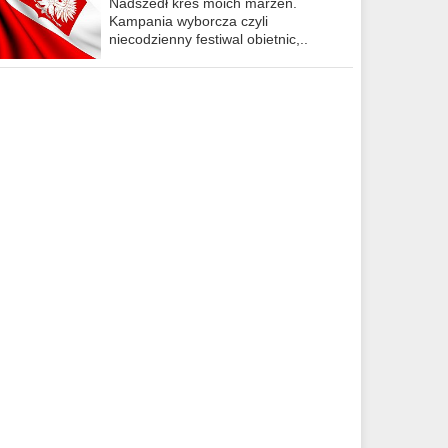
Nadszedł kres moich marzeń.
Kampania wyborcza czyli
niecodzienny festiwal obietnic,..