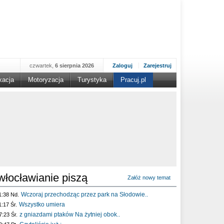
czwartek,
6 sierpnia 2026
Zaloguj
Zarejestruj
kacja
Motoryzacja
Turystyka
Pracuj.pl
włocławianie piszą
Załóż nowy temat
Wczoraj przechodząc przez park na Słodowie..
1:38 Nd.
Wszystko umiera
1:17 Śr.
z gniazdami ptaków Na żytniej obok..
7:23 Śr.