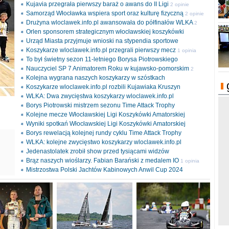
Kujavia przegrała pierwszy baraż o awans do II Ligi
2 opinie
Samorząd Włocławka wspiera sport oraz kulturę fizyczną
2 opinie
Drużyna wloclawek.info.pl awansowała do półfinałów WLKA
2
Orlen sponsorem strategicznym włocławskiej koszykówki
opinie
Urząd Miasta przyjmuje wnioski na stypendia sportowe
Koszykarze wloclawek.info.pl przegrali pierwszy mecz
1 opinia
To był świetny sezon 11-letniego Borysa Piotrowskiego
Nauczyciel SP 7 Animatorem Roku w kujawsko-pomorskim
2
Kolejna wygrana naszych koszykarzy w szóstkach
opinie
Koszykarze wloclawek.info.pl rozbili Kujawiaka Kruszyn
WLKA: Dwa zwycięstwa koszykarzy wloclawek.info.pl
Borys Piotrowski mistrzem sezonu Time Attack Trophy
Kolejne mecze Włocławskiej Ligi Koszykówki Amatorskiej
Wyniki spotkań Włocławskiej Ligi Koszykówki Amatorskiej
Borys rewelacją kolejnej rundy cyklu Time Attack Trophy
ki
WLKA: kolejne zwycięstwo koszykarzy wloclawek.info.pl
l
Jedenastolatek zrobił show przed tysiącami widzów
Brąz naszych wioślarzy. Fabian Barański z medalem IO
1 opinia
Mistrzostwa Polski Jachtów Kabinowych Anwil Cup 2024