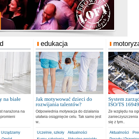
jonat Michelin
rodzie 31.12.2018
ód
edukacja
motoryz
 na białe
Jak motywować dzieci do
System zarząd
rozwijania talentów?
ISO/TS 1694
est narażona na
Odpowiednia motywacja do działania
Ze względu na og
 promieni
ułatwia osiągnięcie celu. Tak samo jest
zanieczyszczenia 
w..
się z tym..
Urządzamy
Uczelnie, szkoły
Aktualności
Aktualności
Pre