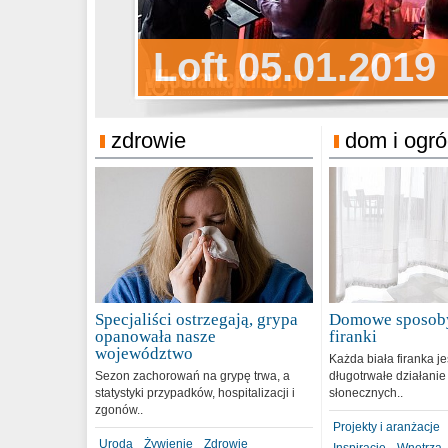
Sylwester Pens
Loft 05.01.2019
Sylwester Podg
31.12.2018
zdrowie
dom i ogr
Specjaliści ostrzegają, grypa
Domowe sposoby
opanowała nasze
firanki
województwo
Każda biała firanka j
Sezon zachorowań na grypę trwa, a
długotrwałe działanie
statystyki przypadków, hospitalizacji i
słonecznych..
zgonów..
Projekty i aranżacje
Uroda
Żywienie
Zdrowie