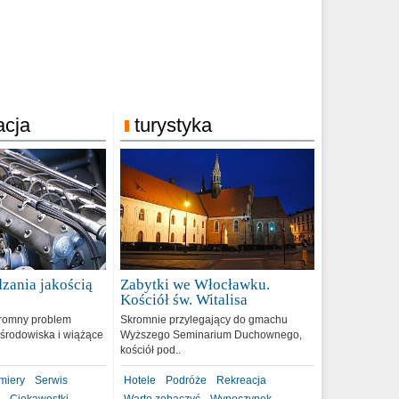
acja
turystyka
zania jakością
Zabytki we Włocławku.
9
Kościół św. Witalisa
romny problem
Skromnie przylegający do gmachu
środowiska i wiążące
Wyższego Seminarium Duchownego,
kościół pod..
miery
Serwis
Hotele
Podróże
Rekreacja