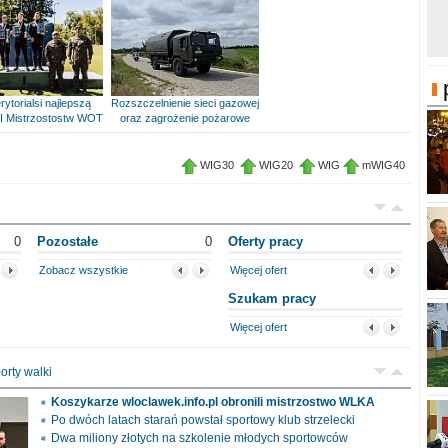
rytorialsi najlepszą
Rozszczelnienie sieci gazowej
I Mistrzostostw WOT
oraz zagrożenie pożarowe
WIG30
WIG20
WIG
mWIG40
0
Pozostałe
0
Oferty pracy
Zobacz wszystkie
Więcej ofert
Szukam pracy
Więcej ofert
orty walki
Koszykarze wloclawek.info.pl obronili mistrzostwo WLKA
Po dwóch latach starań powstał sportowy klub strzelecki
Dwa miliony złotych na szkolenie młodych sportowców