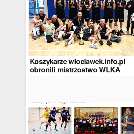
Koszykarze
wloclawek.info.pl
obronili mistrzostwo WLKA
Koszykarze naszego portalu wywalczyli mistrzostwo
dwudziestej drugiej edycji Włocławskiej Ligi Koszyków
Amatorskiej. W finałowym dwumeczu wloclawek.info.p
pokonał Autoserwis Radek/Open Partner i wywalczył
szósty tytuł w ciągu ostatnich..