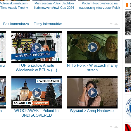
Piotrowski mistrzem
Mistrzostwa Polski Jachtów
Podium Piotrowskiego na
Time Attack Trophy
Kabinowych Anwil Cup 2024
inaugurację mistrzostw Polski
Bez komentarza
Filmy internautów
ilu
TOP 5 rzutów Anwilu
Ni To Ponk - W oczach mamy
Włocławek w BCL w (...)
strach
a
WŁOCŁAWEK - Poland In
Wywiad z Anną Hnatowicz
UNDISCOVERED