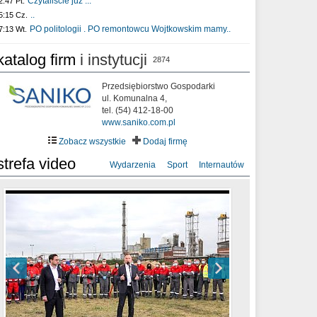
Czytaliście już :..
2:47 Pt.
..
5:15 Cz.
PO politologii . PO remontowcu Wojtkowskim mamy..
7:13 Wt.
katalog firm
i instytucji
2874
Przedsiębiorstwo Gospodarki
ul. Komunalna 4,
tel. (54) 412-18-00
www.saniko.com.pl
Zobacz wszystkie
Dodaj firmę
strefa video
Wydarzenia
Sport
Internautów
sixf33t .Last Year DRONE FOOTAGE
XXIII Sesja Rady Miasta Włocławek VIII
Ni To Ponk - W oczach mamy strach
Włocławek
kadencji w dniu 09.06.2020 r.