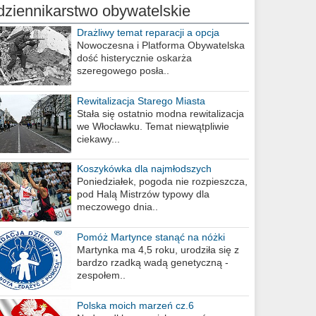
dziennikarstwo obywatelskie
Drażliwy temat reparacji a opcja
berlińska
Nowoczesna i Platforma Obywatelska
dość histerycznie oskarża
szeregowego posła..
Rewitalizacja Starego Miasta
Stała się ostatnio modna rewitalizacja
we Włocławku. Temat niewątpliwie
ciekawy...
Koszykówka dla najmłodszych
Poniedziałek, pogoda nie rozpieszcza,
pod Halą Mistrzów typowy dla
meczowego dnia..
Pomóż Martynce stanąć na nóżki
Martynka ma 4,5 roku, urodziła się z
bardzo rzadką wadą genetyczną -
zespołem..
Polska moich marzeń cz.6