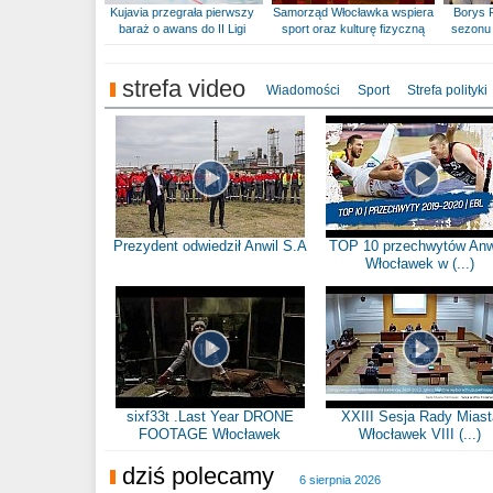
Kujavia przegrała pierwszy
Samorząd Włocławka wspiera
Borys 
baraż o awans do II Ligi
sport oraz kulturę fizyczną
sezonu 
strefa video
Wiadomości
Sport
Strefa polityki
Prezydent odwiedził Anwil S.A
TOP 10 przechwytów Anw
Włocławek w (...)
sixf33t .Last Year DRONE
XXIII Sesja Rady Miast
FOOTAGE Włocławek
Włocławek VIII (...)
dziś polecamy
6 sierpnia 2026