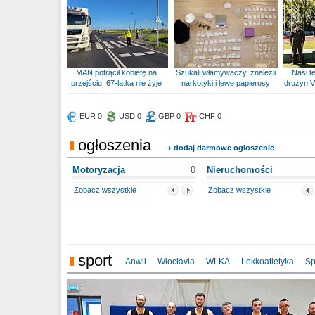
MAN potrącił kobietę na
Szukali włamywaczy, znaleźli
Nasi te
przejściu. 67-latka nie żyje
narkotyki i lewe papierosy
drużyn V
EUR 0
USD 0
GBP 0
CHF 0
ogłoszenia
+ dodaj darmowe ogłoszenie
Motoryzacja
0
Nieruchomości
Zobacz wszystkie
Zobacz wszystkie
sport
Anwil
Włocłavia
WLKA
Lekkoatletyka
Sp