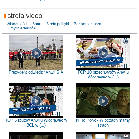
strefa video
Wiadomości
Sport
Strefa polityki
Bez komentarza
Filmy internautów
Prezydent odwiedził Anwil S.A
TOP 10 przechwytów Anwilu
Włocławek w (...)
TOP 5 rzutów Anwilu Włocławek w
Ni To Ponk - W oczach mamy
BCL w (...)
strach