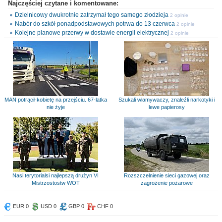
Najczęściej czytane i komentowane:
Dzielnicowy dwukrotnie zatrzymał tego samego złodzieja
2 opinie
Nabór do szkół ponadpodstawowych potrwa do 13 czerwca
2 opinie
Kolejne planowe przerwy w dostawie energii elektrycznej
2 opinie
MAN potrącił kobietę na przejściu. 67-latka
Szukali włamywaczy, znaleźli narkotyki i
nie żyje
lewe papierosy
Nasi terytorialsi najlepszą drużyn VI
Rozszczelnienie sieci gazowej oraz
Mistrzostostw WOT
zagrożenie pożarowe
EUR 0
USD 0
GBP 0
CHF 0