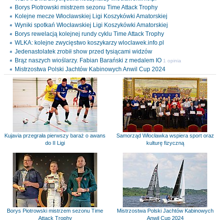
Borys Piotrowski mistrzem sezonu Time Attack Trophy
Kolejne mecze Włocławskiej Ligi Koszykówki Amatorskiej
Wyniki spotkań Włocławskiej Ligi Koszykówki Amatorskiej
Borys rewelacją kolejnej rundy cyklu Time Attack Trophy
WLKA: kolejne zwycięstwo koszykarzy wloclawek.info.pl
Jedenastolatek zrobił show przed tysiącami widzów
Brąz naszych wioślarzy. Fabian Barański z medalem IO
1 opinia
Mistrzostwa Polski Jachtów Kabinowych Anwil Cup 2024
Kujavia przegrała pierwszy baraż o awans
Samorząd Włocławka wspiera sport oraz
do II Ligi
kulturę fizyczną
Borys Piotrowski mistrzem sezonu Time
Mistrzostwa Polski Jachtów Kabinowych
Attack Trophy
Anwil Cup 2024