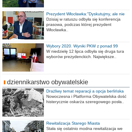
Prezydent Włocławka:"Dyskutujmy, ale nie
obrażajmy się”
Dzisiaj w ratuszu odbyła się konferencja
prasowa, podczas której prezydent
Włocławka..
Wybory 2020. Wyniki PKW z ponad 99
procent obwodów
W niedzielę 12 lipca odbyła się druga tura
wyborów prezydenckich. Największe..
dziennikarstwo obywatelskie
Drażliwy temat reparacji a opcja berlińska
Nowoczesna i Platforma Obywatelska dość
histerycznie oskarża szeregowego posła..
Rewitalizacja Starego Miasta
Stała się ostatnio modna rewitalizacja we