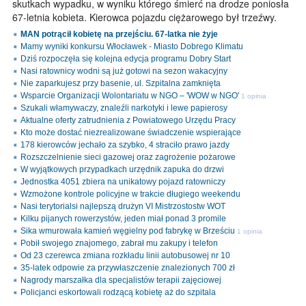
skutkach wypadku, w wyniku którego śmierć na drodze poniosła
67-letnia kobieta. Kierowca pojazdu ciężarowego był trzeźwy.
MAN potrącił kobietę na przejściu. 67-latka nie żyje
Mamy wyniki konkursu Włocławek - Miasto Dobrego Klimatu
Dziś rozpoczęła się kolejna edycja programu Dobry Start
Nasi ratownicy wodni są już gotowi na sezon wakacyjny
Nie zaparkujesz przy basenie, ul. Szpitalna zamknięta
Wsparcie Organizacji Wolontariatu w NGO – 'WOW w NGO'
1 opinia
Szukali włamywaczy, znaleźli narkotyki i lewe papierosy
Aktualne oferty zatrudnienia z Powiatowego Urzędu Pracy
Kto może dostać niezrealizowane świadczenie wspierające
178 kierowców jechało za szybko, 4 straciło prawo jazdy
Rozszczelnienie sieci gazowej oraz zagrożenie pożarowe
W wyjątkowych przypadkach urzędnik zapuka do drzwi
Jednostka 4051 zbiera na unikatowy pojazd ratowniczy
Wzmożone kontrole policyjne w trakcie długiego weekendu
Nasi terytorialsi najlepszą drużyn VI Mistrzostostw WOT
Kilku pijanych rowerzystów, jeden miał ponad 3 promile
Sika wmurowała kamień węgielny pod fabrykę w Brześciu
1 opinia
Pobił swojego znajomego, zabrał mu zakupy i telefon
Od 23 czerewca zmiana rozkładu linii autobusowej nr 10
35-latek odpowie za przywłaszczenie znalezionych 700 zł
Nagrody marszałka dla specjalistów terapii zajęciowej
Policjanci eskortowali rodzącą kobietę aż do szpitala