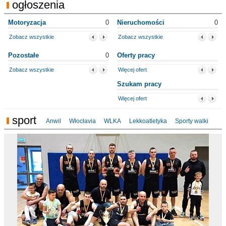
ogłoszenia
Motoryzacja
0
Nieruchomości
0
Zobacz wszystkie
Zobacz wszystkie
Pozostałe
0
Oferty pracy
Zobacz wszystkie
Więcej ofert
Szukam pracy
Więcej ofert
sport
Anwil
Włocłavia
WLKA
Lekkoatletyka
Sporty walki