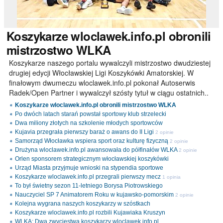
Koszykarze
wloclawek.info.pl obronili
mistrzostwo WLKA
Koszykarze naszego portalu wywalczyli mistrzostwo dwudziestej
drugiej edycji Włocławskiej Ligi Koszykówki Amatorskiej. W
finałowym dwumeczu wloclawek.info.pl pokonał Autoserwis
Radek/Open Partner i wywalczył szósty tytuł w ciągu ostatnich..
Koszykarze wloclawek.info.pl obronili mistrzostwo WLKA
Po dwóch latach starań powstał sportowy klub strzelecki
Dwa miliony złotych na szkolenie młodych sportowców
Kujavia przegrała pierwszy baraż o awans do II Ligi
2 opinie
Samorząd Włocławka wspiera sport oraz kulturę fizyczną
2 opinie
Drużyna wloclawek.info.pl awansowała do półfinałów WLKA
2 opinie
Orlen sponsorem strategicznym włocławskiej koszykówki
Urząd Miasta przyjmuje wnioski na stypendia sportowe
Koszykarze wloclawek.info.pl przegrali pierwszy mecz
1 opinia
To był świetny sezon 11-letniego Borysa Piotrowskiego
Nauczyciel SP 7 Animatorem Roku w kujawsko-pomorskim
2 opinie
Kolejna wygrana naszych koszykarzy w szóstkach
Koszykarze wloclawek.info.pl rozbili Kujawiaka Kruszyn
WLKA: Dwa zwycięstwa koszykarzy wloclawek.info.pl