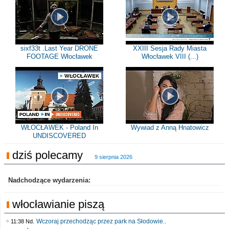
sixf33t .Last Year DRONE
XXIII Sesja Rady Miasta
FOOTAGE Włocławek
Włocławek VIII (...)
WŁOCŁAWEK - Poland In
Wywiad z Anną Hnatowicz
UNDISCOVERED
dziś polecamy
9 sierpnia 2026
Nadchodzące wydarzenia:
włocławianie piszą
Wczoraj przechodząc przez park na Słodowie..
11:38 Nd.