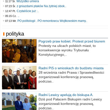
Wszystko umiera
11:17 Śr.
z gniazdami ptaków Na żytniej obok..
07:23 Śr.
Czytaliście już :..
12:47 Pt.
..
05:15 Cz.
PO politologii . PO remontowcu Wojtkowskim mamy..
07:13 Wt.
polityka
Pogrzeb praw kobiet. Protest przed biurem
poselskim PiS
Protesty na ulicach polskich miast, to
konsekwencje wyroku Trybunału
Konstytucyjnego,..
Radni PiS o wnioskach do budżetu miasta
na 2021 rok
28 września radni Prawa i Sprawiedliwości
zorganizowali konferencję prasową,
podczas..
Radni Lewicy apelują do biskupa A.
Wiesława Meringa
Dziś pod Pałacem Biskupim radni Lewicy
zorganizowali konferencję prasową,
podczas..