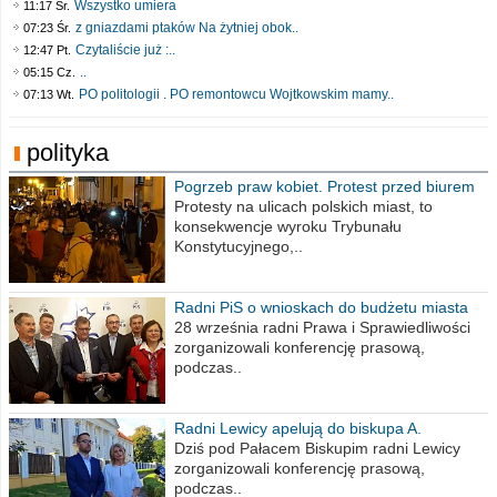
Wszystko umiera
11:17 Śr.
z gniazdami ptaków Na żytniej obok..
07:23 Śr.
Czytaliście już :..
12:47 Pt.
..
05:15 Cz.
PO politologii . PO remontowcu Wojtkowskim mamy..
07:13 Wt.
polityka
Pogrzeb praw kobiet. Protest przed biurem
poselskim PiS
Protesty na ulicach polskich miast, to
konsekwencje wyroku Trybunału
Konstytucyjnego,..
Radni PiS o wnioskach do budżetu miasta
na 2021 rok
28 września radni Prawa i Sprawiedliwości
zorganizowali konferencję prasową,
podczas..
Radni Lewicy apelują do biskupa A.
Wiesława Meringa
Dziś pod Pałacem Biskupim radni Lewicy
zorganizowali konferencję prasową,
podczas..