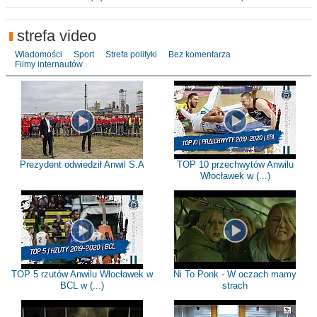
strefa video
Wiadomości
Sport
Strefa polityki
Bez komentarza
Filmy internautów
Prezydent odwiedził Anwil S.A
TOP 10 przechwytów Anwilu
Włocławek w (...)
TOP 5 rzutów Anwilu Włocławek w
Ni To Ponk - W oczach mamy
BCL w (...)
strach