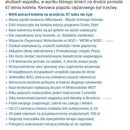
skutkach wypadku, w wyniku którego śmierć na drodze poniosła
67-letnia kobieta. Kierowca pojazdu ciężarowego był trzeźwy.
MAN potrącił kobietę na przejściu. 67-latka nie żyje
Mamy wyniki konkursu Włocławek - Miasto Dobrego Klimatu
Dziś rozpoczęła się kolejna edycja programu Dobry Start
Nasi ratownicy wodni są już gotowi na sezon wakacyjny
Nie zaparkujesz przy basenie, ul. Szpitalna zamknięta
Wsparcie Organizacji Wolontariatu w NGO – 'WOW w NGO'
1 opinia
Szukali włamywaczy, znaleźli narkotyki i lewe papierosy
Aktualne oferty zatrudnienia z Powiatowego Urzędu Pracy
Kto może dostać niezrealizowane świadczenie wspierające
178 kierowców jechało za szybko, 4 straciło prawo jazdy
Rozszczelnienie sieci gazowej oraz zagrożenie pożarowe
W wyjątkowych przypadkach urzędnik zapuka do drzwi
Jednostka 4051 zbiera na unikatowy pojazd ratowniczy
Wzmożone kontrole policyjne w trakcie długiego weekendu
Nasi terytorialsi najlepszą drużyn VI Mistrzostostw WOT
Kilku pijanych rowerzystów, jeden miał ponad 3 promile
Sika wmurowała kamień węgielny pod fabrykę w Brześciu
1 opinia
Pobił swojego znajomego, zabrał mu zakupy i telefon
Od 23 czerewca zmiana rozkładu linii autobusowej nr 10
35-latek odpowie za przywłaszczenie znalezionych 700 zł
Nagrody marszałka dla specjalistów terapii zajęciowej
Policjanci eskortowali rodzącą kobietę aż do szpitala