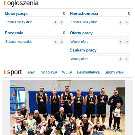
ogłoszenia
Motoryzacja
0
Nieruchomości
0
Zobacz wszystkie
Zobacz wszystkie
Pozostałe
0
Oferty pracy
Zobacz wszystkie
Więcej ofert
Szukam pracy
Więcej ofert
sport
Anwil
Włocłavia
WLKA
Lekkoatletyka
Sporty walki