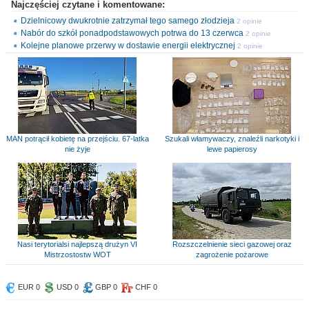
Najczęściej czytane i komentowane:
Dzielnicowy dwukrotnie zatrzymał tego samego złodzieja
2 opinie
Nabór do szkół ponadpodstawowych potrwa do 13 czerwca
2 opinie
Kolejne planowe przerwy w dostawie energii elektrycznej
2 opinie
MAN potrącił kobietę na przejściu. 67-latka
Szukali włamywaczy, znaleźli narkotyki i
nie żyje
lewe papierosy
Nasi terytorialsi najlepszą drużyn VI
Rozszczelnienie sieci gazowej oraz
Mistrzostostw WOT
zagrożenie pożarowe
EUR 0
USD 0
GBP 0
CHF 0