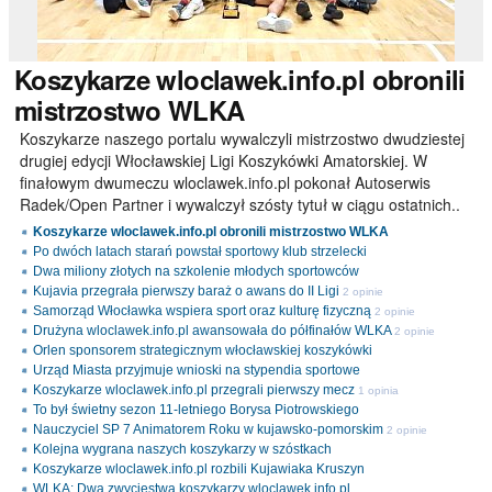
Koszykarze
wloclawek.info.pl obronili
mistrzostwo WLKA
Koszykarze naszego portalu wywalczyli mistrzostwo dwudziestej
drugiej edycji Włocławskiej Ligi Koszykówki Amatorskiej. W
finałowym dwumeczu wloclawek.info.pl pokonał Autoserwis
Radek/Open Partner i wywalczył szósty tytuł w ciągu ostatnich..
Koszykarze wloclawek.info.pl obronili mistrzostwo WLKA
Po dwóch latach starań powstał sportowy klub strzelecki
Dwa miliony złotych na szkolenie młodych sportowców
Kujavia przegrała pierwszy baraż o awans do II Ligi
2 opinie
Samorząd Włocławka wspiera sport oraz kulturę fizyczną
2 opinie
Drużyna wloclawek.info.pl awansowała do półfinałów WLKA
2 opinie
Orlen sponsorem strategicznym włocławskiej koszykówki
Urząd Miasta przyjmuje wnioski na stypendia sportowe
Koszykarze wloclawek.info.pl przegrali pierwszy mecz
1 opinia
To był świetny sezon 11-letniego Borysa Piotrowskiego
Nauczyciel SP 7 Animatorem Roku w kujawsko-pomorskim
2 opinie
Kolejna wygrana naszych koszykarzy w szóstkach
Koszykarze wloclawek.info.pl rozbili Kujawiaka Kruszyn
WLKA: Dwa zwycięstwa koszykarzy wloclawek.info.pl