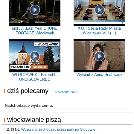
sixf33t .Last Year DRONE
XXIII Sesja Rady Miasta
FOOTAGE Włocławek
Włocławek VIII (...)
WŁOCŁAWEK - Poland In
Wywiad z Anną Hnatowicz
UNDISCOVERED
dziś polecamy
9 sierpnia 2026
Nadchodzące wydarzenia:
włocławianie piszą
Wczoraj przechodząc przez park na Słodowie..
11:38 Nd.