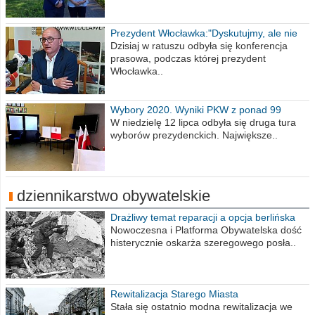
Prezydent Włocławka:"Dyskutujmy, ale nie
obrażajmy się”
Dzisiaj w ratuszu odbyła się konferencja
prasowa, podczas której prezydent
Włocławka..
Wybory 2020. Wyniki PKW z ponad 99
procent obwodów
W niedzielę 12 lipca odbyła się druga tura
wyborów prezydenckich. Największe..
dziennikarstwo obywatelskie
Drażliwy temat reparacji a opcja berlińska
Nowoczesna i Platforma Obywatelska dość
histerycznie oskarża szeregowego posła..
Rewitalizacja Starego Miasta
Stała się ostatnio modna rewitalizacja we