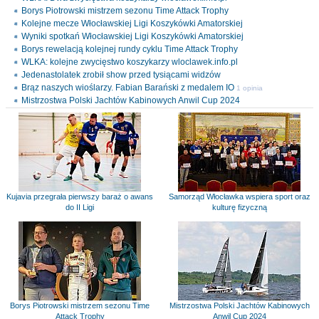
Borys Piotrowski mistrzem sezonu Time Attack Trophy
Kolejne mecze Włocławskiej Ligi Koszykówki Amatorskiej
Wyniki spotkań Włocławskiej Ligi Koszykówki Amatorskiej
Borys rewelacją kolejnej rundy cyklu Time Attack Trophy
WLKA: kolejne zwycięstwo koszykarzy wloclawek.info.pl
Jedenastolatek zrobił show przed tysiącami widzów
Brąz naszych wioślarzy. Fabian Barański z medalem IO
1 opinia
Mistrzostwa Polski Jachtów Kabinowych Anwil Cup 2024
Kujavia przegrała pierwszy baraż o awans
Samorząd Włocławka wspiera sport oraz
do II Ligi
kulturę fizyczną
Borys Piotrowski mistrzem sezonu Time
Mistrzostwa Polski Jachtów Kabinowych
Attack Trophy
Anwil Cup 2024