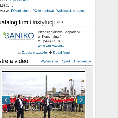
Czytaliście już :..
2:47 Pt.
..
5:15 Cz.
PO politologii . PO remontowcu Wojtkowskim mamy..
7:13 Wt.
katalog firm
i instytucji
2874
Przedsiębiorstwo Gospodarki
ul. Komunalna 4,
tel. (54) 412-18-00
www.saniko.com.pl
Zobacz wszystkie
Dodaj firmę
strefa video
Wydarzenia
Sport
Internautów
sixf33t .Last Year DRONE FOOTAGE
XXIII Sesja Rady Miasta Włocławek VIII
Ni To Ponk - W oczach mamy strach
Włocławek
kadencji w dniu 09.06.2020 r.