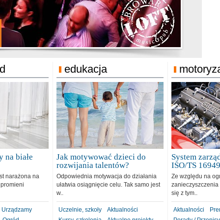
jonat Michelin
rodzie 31.12.2018
ód
edukacja
motoryz
 na białe
Jak motywować dzieci do
System zarząd
rozwijania talentów?
ISO/TS 1694
est narażona na
Odpowiednia motywacja do działania
Ze względu na og
 promieni
ułatwia osiągnięcie celu. Tak samo jest
zanieczyszczenia 
w..
się z tym..
Urządzamy
Uczelnie, szkoły
Aktualności
Aktualności
Pre