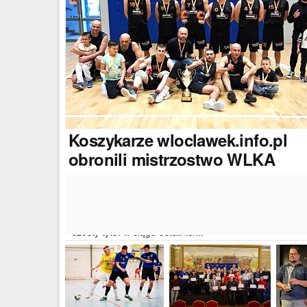
Koszykarze
wloclawek.info.pl
obronili mistrzostwo WLKA
Koszykarze naszego portalu wywalczyli mistrzostwo
dwudziestej drugiej edycji Włocławskiej Ligi Koszyków
Amatorskiej. W finałowym dwumeczu wloclawek.info.p
pokonał Autoserwis Radek/Open Partner i wywalczył
szósty tytuł w ciągu ostatnich..