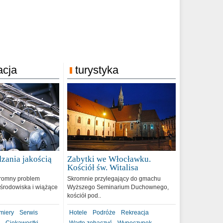
acja
turystyka
zania jakością
Zabytki we Włocławku.
9
Kościół św. Witalisa
romny problem
Skromnie przylegający do gmachu
środowiska i wiążące
Wyższego Seminarium Duchownego,
kościół pod..
miery
Serwis
Hotele
Podróże
Rekreacja