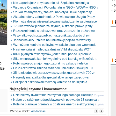
1
Nie zaparkujesz przy basenie, ul. Szpitalna zamknięta
0
Wsparcie Organizacji Wolontariatu w NGO – 'WOW w NGO'
1
0
Szukali włamywaczy, znaleźli narkotyki i lewe papierosy
opinia
Aktualne oferty zatrudnienia z Powiatowego Urzędu Pracy
Kto może dostać niezrealizowane świadczenie wspierające
178 kierowców jechało za szybko, 4 straciło prawo jazdy
Rozszczelnienie sieci gazowej oraz zagrożenie pożarowe
W wyjątkowych przypadkach urzędnik zapuka do drzwi
Jednostka 4051 zbiera na unikatowy pojazd ratowniczy
Wzmożone kontrole policyjne w trakcie długiego weekendu
Nasi terytorialsi najlepszą drużyn VI Mistrzostostw WOT
Kilku pijanych rowerzystów, jeden miał ponad 3 promile
Sika wmurowała kamień węgielny pod fabrykę w Brześciu
1
o
Pobił swojego znajomego, zabrał mu zakupy i telefon
opinia
dze
Od 23 czerewca zmiana rozkładu linii autobusowej nr 10
35-latek odpowie za przywłaszczenie znalezionych 700 zł
Nagrody marszałka dla specjalistów terapii zajęciowej
Policjanci eskortowali rodzącą kobietę aż do szpitala
Najczęściej czytane i komentowane:
Dzielnicowy dwukrotnie zatrzymał tego samego złodzieja
2 opinie
Nabór do szkół ponadpodstawowych potrwa do 13 czerwca
2
Kolejne planowe przerwy w dostawie energii elektrycznej
opinie
2 opinie
Więcej w dziale:
Wiadomości