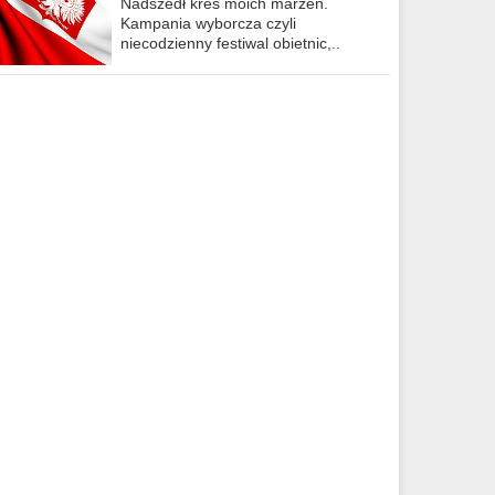
Nadszedł kres moich marzeń.
Kampania wyborcza czyli
niecodzienny festiwal obietnic,..