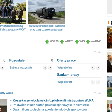
rytorialsi najlepszą
Rozszczelnienie sieci gazowej
I Mistrzostostw WOT
oraz zagrożenie pożarowe
WIG30
WIG20
WIG
mWIG40
0
Pozostałe
0
Oferty pracy
Zobacz wszystkie
Więcej ofert
Szukam pracy
Więcej ofert
orty walki
Koszykarze wloclawek.info.pl obronili mistrzostwo WLKA
Po dwóch latach starań powstał sportowy klub strzelecki
Dwa miliony złotych na szkolenie młodych sportowców