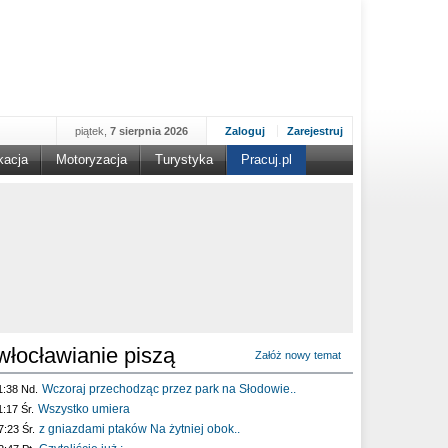
piątek,
7 sierpnia 2026
Zaloguj
Zarejestruj
kacja
Motoryzacja
Turystyka
Pracuj.pl
włocławianie piszą
Załóż nowy temat
Wczoraj przechodząc przez park na Słodowie..
1:38 Nd.
Wszystko umiera
1:17 Śr.
z gniazdami ptaków Na żytniej obok..
7:23 Śr.