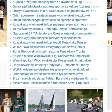
Kujavia przegrała pierwszy baraż o awans do II Ligi
2 opinie
Samorząd Włocławka wspiera sport oraz kulturę fizyczną
2 opinie
Drużyna wloclawek.info.pl awansowała do półfinałów WLKA
2
Orlen sponsorem strategicznym włocławskiej koszykówki
opinie
Urząd Miasta przyjmuje wnioski na stypendia sportowe
Koszykarze wloclawek.info.pl przegrali pierwszy mecz
1 opinia
To był świetny sezon 11-letniego Borysa Piotrowskiego
Nauczyciel SP 7 Animatorem Roku w kujawsko-pomorskim
2
Kolejna wygrana naszych koszykarzy w szóstkach
opinie
Koszykarze wloclawek.info.pl rozbili Kujawiaka Kruszyn
WLKA: Dwa zwycięstwa koszykarzy wloclawek.info.pl
Borys Piotrowski mistrzem sezonu Time Attack Trophy
Kolejne mecze Włocławskiej Ligi Koszykówki Amatorskiej
Wyniki spotkań Włocławskiej Ligi Koszykówki Amatorskiej
Borys rewelacją kolejnej rundy cyklu Time Attack Trophy
ki
WLKA: kolejne zwycięstwo koszykarzy wloclawek.info.pl
l
Jedenastolatek zrobił show przed tysiącami widzów
Brąz naszych wioślarzy. Fabian Barański z medalem IO
1 opinia
Mistrzostwa Polski Jachtów Kabinowych Anwil Cup 2024