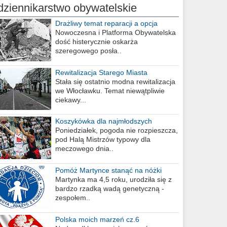
dziennikarstwo obywatelskie
Drażliwy temat reparacji a opcja
berlińska
Nowoczesna i Platforma Obywatelska
dość histerycznie oskarża
szeregowego posła..
Rewitalizacja Starego Miasta
Stała się ostatnio modna rewitalizacja
we Włocławku. Temat niewątpliwie
ciekawy...
Koszykówka dla najmłodszych
Poniedziałek, pogoda nie rozpieszcza,
pod Halą Mistrzów typowy dla
meczowego dnia..
Pomóż Martynce stanąć na nóżki
Martynka ma 4,5 roku, urodziła się z
bardzo rzadką wadą genetyczną -
zespołem..
Polska moich marzeń cz.6