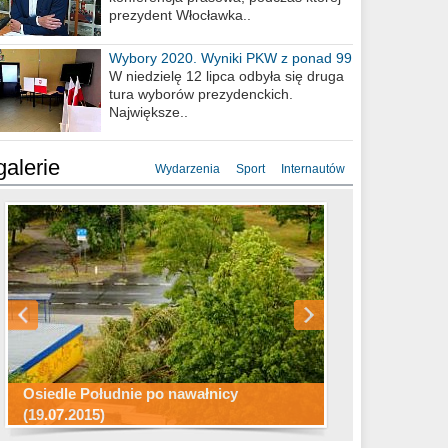
prezydent Włocławka..
Wybory 2020. Wyniki PKW z ponad 99
procent obwodów
W niedzielę 12 lipca odbyła się druga
tura wyborów prezydenckich.
Największe..
galerie
Wydarzenia
Sport
Internautów
Konkurs fotograficzny "Co to za
Miasto kładzie się do snu .
miejsca"
Ścieżka rowerowa w naszym mieście
Osiedle Południe po nawałnicy
(19.07.2015)
Wizytówka Włocławka
polowanie wigilijne 2014