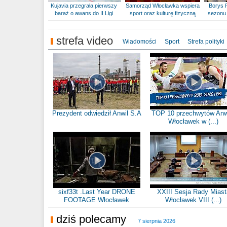
Kujavia przegrała pierwszy
Samorząd Włocławka wspiera
Borys 
baraż o awans do II Ligi
sport oraz kulturę fizyczną
sezonu 
strefa video
Wiadomości
Sport
Strefa polityki
Prezydent odwiedził Anwil S.A
TOP 10 przechwytów Anw
Włocławek w (...)
sixf33t .Last Year DRONE
XXIII Sesja Rady Miast
FOOTAGE Włocławek
Włocławek VIII (...)
dziś polecamy
7 sierpnia 2026