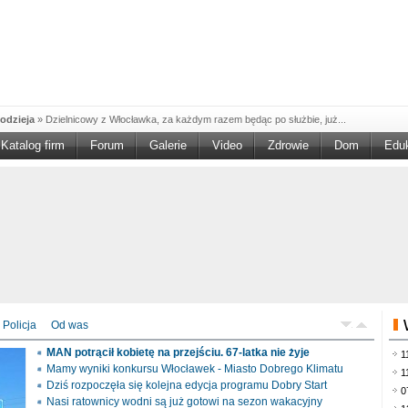
odzieja
»
Dzielnicowy z Włocławka, za każdym razem będąc po służbie, już...
Katalog firm
Forum
Galerie
Video
Zdrowie
Dom
Edu
W w NGO'
»
Ruszył nabór w konkursie „Wsparcie Organizacji Wolontariatu w NGO –
rześciu
»
Sika Poland rozpoczęła budowę swojej nowej fabryki w Brześciu
e
»
Policjanci wyjaśniają dokładne okoliczności tragicznego w skutkach...
blaskiem
»
Kujawsko-Pomorska Organizacja Turystyczna wraz z partnerami
du Pracy
»
Szukasz pracy, zajęcia dorywczego, czy może chcesz całkowicie
zieja
»
Policjanci zatrzymali 40–latka, który na terenie powiatu włocławskiego...
mochód
»
Mundurowi z Topólki zatrzymali 66-letniego mężczyznę, podejrzanego o...
Policja
Od was
ontach
»
Od czerwca rozpoczął się nowy okres świadczeniowy 800 plus, który
MAN potrącił kobietę na przejściu. 67-latka nie żyje
1
drogach
»
Policjanci ruchu drogowego przeprowadzili na drogach Włocławka i
Mamy wyniki konkursu Włocławek - Miasto Dobrego Klimatu
1
Dziś rozpoczęła się kolejna edycja programu Dobry Start
0
Nasi ratownicy wodni są już gotowi na sezon wakacyjny