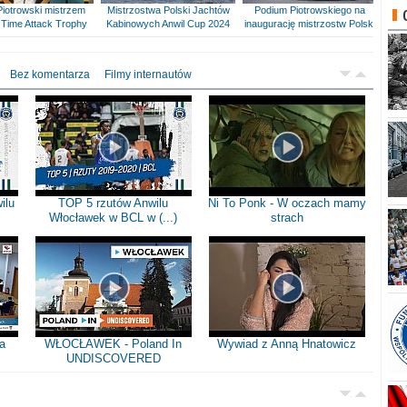
Piotrowski mistrzem
Mistrzostwa Polski Jachtów
Podium Piotrowskiego na
Time Attack Trophy
Kabinowych Anwil Cup 2024
inaugurację mistrzostw Polski
Bez komentarza
Filmy internautów
ilu
TOP 5 rzutów Anwilu
Ni To Ponk - W oczach mamy
Włocławek w BCL w (...)
strach
a
WŁOCŁAWEK - Poland In
Wywiad z Anną Hnatowicz
UNDISCOVERED