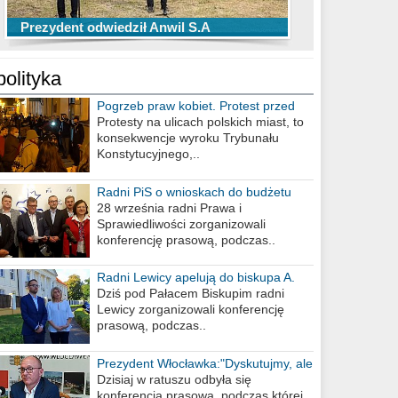
TOP 10 przechwytów Anwilu Włocławek
TOP 5 rzutów Anwilu Włocławek w BCL
Prezydent odwiedził Anwil S.A
w EBL w sezonie 2019/2020
w sezonie 2019/2020
polityka
Pogrzeb praw kobiet. Protest przed
biurem poselskim PiS
Protesty na ulicach polskich miast, to
konsekwencje wyroku Trybunału
Konstytucyjnego,..
Radni PiS o wnioskach do budżetu
miasta na 2021 rok
28 września radni Prawa i
Sprawiedliwości zorganizowali
konferencję prasową, podczas..
Radni Lewicy apelują do biskupa A.
Wiesława Meringa
Dziś pod Pałacem Biskupim radni
Lewicy zorganizowali konferencję
prasową, podczas..
Prezydent Włocławka:"Dyskutujmy, ale
nie obrażajmy się”
Dzisiaj w ratuszu odbyła się
konferencja prasowa, podczas której