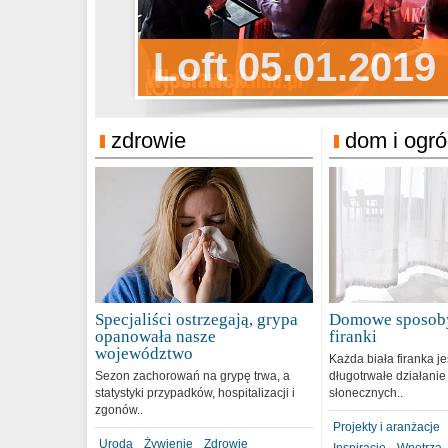
Sylwester Pens
Loft 05.01.2019
Sylwester Podg
31.12.2018
zdrowie
dom i ogr
Specjaliści ostrzegają, grypa
Domowe sposoby
opanowała nasze
firanki
województwo
Każda biała firanka j
Sezon zachorowań na grypę trwa, a
długotrwałe działanie
statystyki przypadków, hospitalizacji i
słonecznych..
zgonów..
Projekty i aranżacje
Uroda
Żywienie
Zdrowie