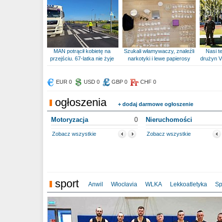
MAN potrącił kobietę na
Szukali włamywaczy, znaleźli
Nasi te
przejściu. 67-latka nie żyje
narkotyki i lewe papierosy
drużyn V
EUR 0
USD 0
GBP 0
CHF 0
ogłoszenia
+ dodaj darmowe ogłoszenie
Motoryzacja
0
Nieruchomości
Zobacz wszystkie
Zobacz wszystkie
sport
Anwil
Włocłavia
WLKA
Lekkoatletyka
Sp