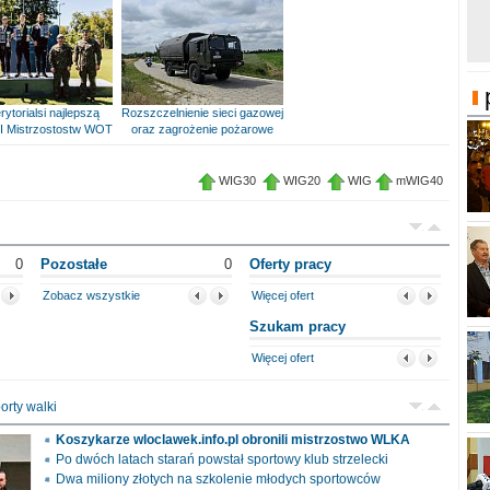
rytorialsi najlepszą
Rozszczelnienie sieci gazowej
I Mistrzostostw WOT
oraz zagrożenie pożarowe
WIG30
WIG20
WIG
mWIG40
0
Pozostałe
0
Oferty pracy
Zobacz wszystkie
Więcej ofert
Szukam pracy
Więcej ofert
orty walki
Koszykarze wloclawek.info.pl obronili mistrzostwo WLKA
Po dwóch latach starań powstał sportowy klub strzelecki
Dwa miliony złotych na szkolenie młodych sportowców