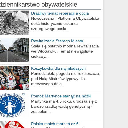
dziennikarstwo obywatelskie
Drażliwy temat reparacji a opcja
berlińska
Nowoczesna i Platforma Obywatelska
dość histerycznie oskarża
szeregowego posła..
Rewitalizacja Starego Miasta
Stała się ostatnio modna rewitalizacja
we Włocławku. Temat niewątpliwie
ciekawy...
Koszykówka dla najmłodszych
Poniedziałek, pogoda nie rozpieszcza,
pod Halą Mistrzów typowy dla
meczowego dnia..
Pomóż Martynce stanąć na nóżki
Martynka ma 4,5 roku, urodziła się z
bardzo rzadką wadą genetyczną -
zespołem..
Polska moich marzeń cz.6