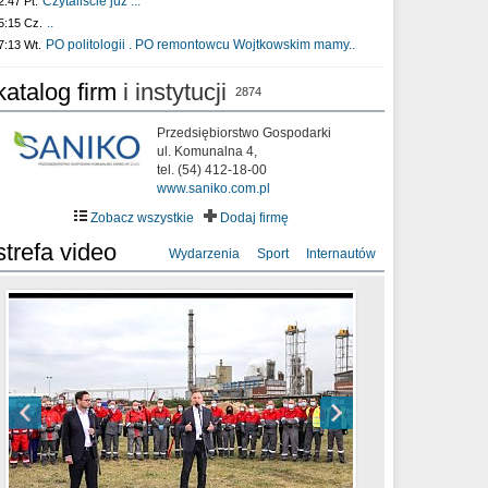
Czytaliście już :..
2:47 Pt.
..
5:15 Cz.
PO politologii . PO remontowcu Wojtkowskim mamy..
7:13 Wt.
katalog firm
i instytucji
2874
Przedsiębiorstwo Gospodarki
ul. Komunalna 4,
tel. (54) 412-18-00
www.saniko.com.pl
Zobacz wszystkie
Dodaj firmę
strefa video
Wydarzenia
Sport
Internautów
sixf33t .Last Year DRONE FOOTAGE
XXIII Sesja Rady Miasta Włocławek VIII
Ni To Ponk - W oczach mamy strach
Włocławek
kadencji w dniu 09.06.2020 r.