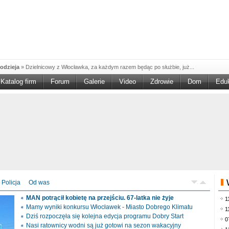
odzieja
»
Dzielnicowy z Włocławka, za każdym razem będąc po służbie, już...
Katalog firm
Forum
Galerie
Video
Zdrowie
Dom
Edu
W w NGO'
»
Ruszył nabór w konkursie „Wsparcie Organizacji Wolontariatu w NGO –
rześciu
»
Sika Poland rozpoczęła budowę swojej nowej fabryki w Brześciu
e
»
Policjanci wyjaśniają dokładne okoliczności tragicznego w skutkach...
blaskiem
»
Kujawsko-Pomorska Organizacja Turystyczna wraz z partnerami
du Pracy
»
Szukasz pracy, zajęcia dorywczego, czy może chcesz całkowicie
zieja
»
Policjanci zatrzymali 40–latka, który na terenie powiatu włocławskiego...
mochód
»
Mundurowi z Topólki zatrzymali 66-letniego mężczyznę, podejrzanego o...
Policja
Od was
ontach
»
Od czerwca rozpoczął się nowy okres świadczeniowy 800 plus, który
MAN potrącił kobietę na przejściu. 67-latka nie żyje
1
drogach
»
Policjanci ruchu drogowego przeprowadzili na drogach Włocławka i
Mamy wyniki konkursu Włocławek - Miasto Dobrego Klimatu
1
Dziś rozpoczęła się kolejna edycja programu Dobry Start
0
Nasi ratownicy wodni są już gotowi na sezon wakacyjny