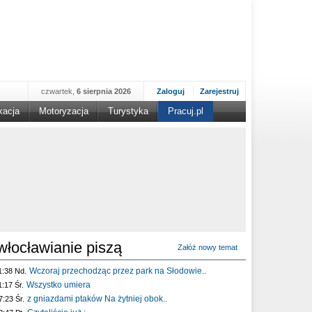
czwartek,
6 sierpnia 2026
Zaloguj
Zarejestruj
kacja
Motoryzacja
Turystyka
Pracuj.pl
włocławianie piszą
Załóż nowy temat
Wczoraj przechodząc przez park na Słodowie..
1:38 Nd.
Wszystko umiera
1:17 Śr.
z gniazdami ptaków Na żytniej obok..
7:23 Śr.