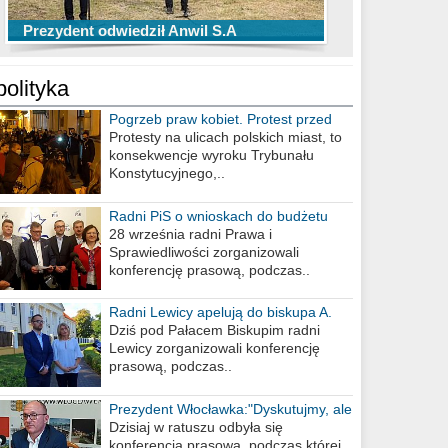
TOP 10 przechwytów Anwilu Włocławek
TOP 5 rzutów Anwilu Włocławek w BCL
Prezydent odwiedził Anwil S.A
w EBL w sezonie 2019/2020
w sezonie 2019/2020
polityka
Pogrzeb praw kobiet. Protest przed
biurem poselskim PiS
Protesty na ulicach polskich miast, to
konsekwencje wyroku Trybunału
Konstytucyjnego,..
Radni PiS o wnioskach do budżetu
miasta na 2021 rok
28 września radni Prawa i
Sprawiedliwości zorganizowali
konferencję prasową, podczas..
Radni Lewicy apelują do biskupa A.
Wiesława Meringa
Dziś pod Pałacem Biskupim radni
Lewicy zorganizowali konferencję
prasową, podczas..
Prezydent Włocławka:"Dyskutujmy, ale
nie obrażajmy się”
Dzisiaj w ratuszu odbyła się
konferencja prasowa, podczas której