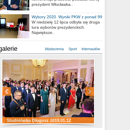
prezydent Włocławka..
Wybory 2020. Wyniki PKW z ponad 99
procent obwodów
W niedzielę 12 lipca odbyła się druga
tura wyborów prezydenckich.
Największe..
galerie
Wydarzenia
Sport
Internautów
Studniówka ZS Ekonomicznych
Studniówka Kopernik 2019.01.11
Studniówka LMK 2019.01.05
2019.01.05
Studniówka Długosz 2019.01.12
ZS Budowlanych 2019.01.12
Studniówka LZK 2019.01.11