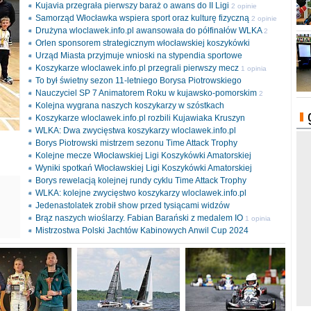
Kujavia przegrała pierwszy baraż o awans do II Ligi
2 opinie
Samorząd Włocławka wspiera sport oraz kulturę fizyczną
2 opinie
Drużyna wloclawek.info.pl awansowała do półfinałów WLKA
2
Orlen sponsorem strategicznym włocławskiej koszykówki
opinie
Urząd Miasta przyjmuje wnioski na stypendia sportowe
Koszykarze wloclawek.info.pl przegrali pierwszy mecz
1 opinia
To był świetny sezon 11-letniego Borysa Piotrowskiego
Nauczyciel SP 7 Animatorem Roku w kujawsko-pomorskim
2
Kolejna wygrana naszych koszykarzy w szóstkach
opinie
Koszykarze wloclawek.info.pl rozbili Kujawiaka Kruszyn
WLKA: Dwa zwycięstwa koszykarzy wloclawek.info.pl
Borys Piotrowski mistrzem sezonu Time Attack Trophy
Kolejne mecze Włocławskiej Ligi Koszykówki Amatorskiej
Wyniki spotkań Włocławskiej Ligi Koszykówki Amatorskiej
Borys rewelacją kolejnej rundy cyklu Time Attack Trophy
ki
WLKA: kolejne zwycięstwo koszykarzy wloclawek.info.pl
l
Jedenastolatek zrobił show przed tysiącami widzów
Brąz naszych wioślarzy. Fabian Barański z medalem IO
1 opinia
Mistrzostwa Polski Jachtów Kabinowych Anwil Cup 2024