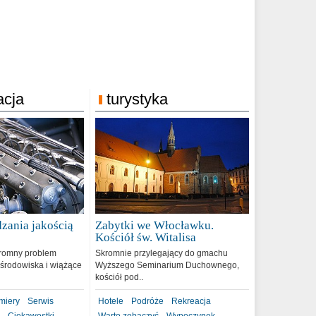
acja
turystyka
zania jakością
Zabytki we Włocławku.
9
Kościół św. Witalisa
romny problem
Skromnie przylegający do gmachu
środowiska i wiążące
Wyższego Seminarium Duchownego,
kościół pod..
miery
Serwis
Hotele
Podróże
Rekreacja