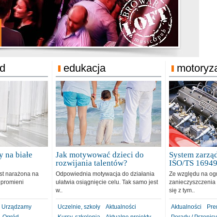
jonat Michelin
rodzie 31.12.2018
ód
edukacja
motoryz
 na białe
Jak motywować dzieci do
System zarząd
rozwijania talentów?
ISO/TS 1694
est narażona na
Odpowiednia motywacja do działania
Ze względu na og
 promieni
ułatwia osiągnięcie celu. Tak samo jest
zanieczyszczenia 
w..
się z tym..
Urządzamy
Uczelnie, szkoły
Aktualności
Aktualności
Pre