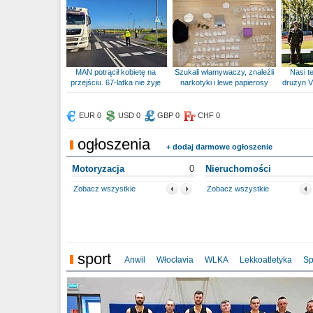
MAN potrącił kobietę na
Szukali włamywaczy, znaleźli
Nasi te
przejściu. 67-latka nie żyje
narkotyki i lewe papierosy
drużyn V
EUR 0
USD 0
GBP 0
CHF 0
ogłoszenia
+ dodaj darmowe ogłoszenie
Motoryzacja
0
Nieruchomości
Zobacz wszystkie
Zobacz wszystkie
sport
Anwil
Włocłavia
WLKA
Lekkoatletyka
Sp