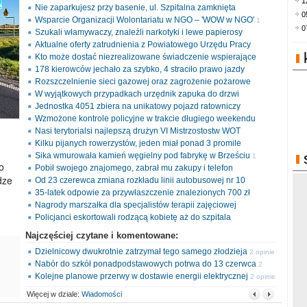
1
Nie zaparkujesz przy basenie, ul. Szpitalna zamknięta
0
Wsparcie Organizacji Wolontariatu w NGO – 'WOW w NGO'
1
0
Szukali włamywaczy, znaleźli narkotyki i lewe papierosy
opinia
Aktualne oferty zatrudnienia z Powiatowego Urzędu Pracy
Kto może dostać niezrealizowane świadczenie wspierające
178 kierowców jechało za szybko, 4 straciło prawo jazdy
Rozszczelnienie sieci gazowej oraz zagrożenie pożarowe
W wyjątkowych przypadkach urzędnik zapuka do drzwi
Jednostka 4051 zbiera na unikatowy pojazd ratowniczy
Wzmożone kontrole policyjne w trakcie długiego weekendu
Nasi terytorialsi najlepszą drużyn VI Mistrzostostw WOT
Kilku pijanych rowerzystów, jeden miał ponad 3 promile
Sika wmurowała kamień węgielny pod fabrykę w Brześciu
1
o
Pobił swojego znajomego, zabrał mu zakupy i telefon
opinia
dze
Od 23 czerewca zmiana rozkładu linii autobusowej nr 10
35-latek odpowie za przywłaszczenie znalezionych 700 zł
Nagrody marszałka dla specjalistów terapii zajęciowej
Policjanci eskortowali rodzącą kobietę aż do szpitala
Najczęściej czytane i komentowane:
Dzielnicowy dwukrotnie zatrzymał tego samego złodzieja
2 opinie
Nabór do szkół ponadpodstawowych potrwa do 13 czerwca
2
Kolejne planowe przerwy w dostawie energii elektrycznej
opinie
2 opinie
Więcej w dziale:
Wiadomości