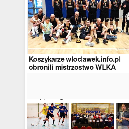
Koszykarze
wloclawek.info.pl
obronili mistrzostwo WLKA
Koszykarze naszego portalu wywalczyli mistrzostwo
dwudziestej drugiej edycji Włocławskiej Ligi Koszyków
Amatorskiej. W finałowym dwumeczu wloclawek.info.p
pokonał Autoserwis Radek/Open Partner i wywalczył
szósty tytuł w ciągu ostatnich..