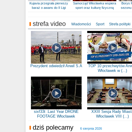
Kujavia przegrała pierwszy
Samorząd Włocławka wspiera
Borys 
baraż o awans do II Ligi
sport oraz kulturę fizyczną
sezonu 
strefa video
Wiadomości
Sport
Strefa polityki
Prezydent odwiedził Anwil S.A
TOP 10 przechwytów Anw
Włocławek w (...)
sixf33t .Last Year DRONE
XXIII Sesja Rady Miast
FOOTAGE Włocławek
Włocławek VIII (...)
dziś polecamy
6 sierpnia 2026