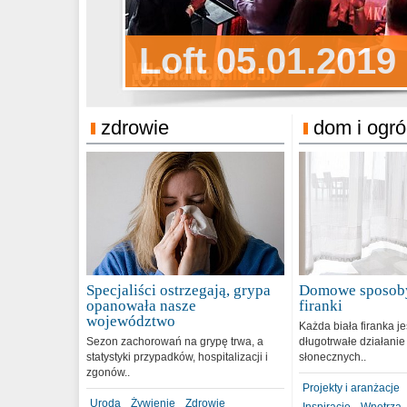
Sylwester Pens
Loft 05.01.2019
Sylwester Podg
31.12.2018
zdrowie
dom i ogr
Specjaliści ostrzegają, grypa
Domowe sposoby
opanowała nasze
firanki
województwo
Każda biała firanka j
Sezon zachorowań na grypę trwa, a
długotrwałe działanie
statystyki przypadków, hospitalizacji i
słonecznych..
zgonów..
Projekty i aranżacje
Uroda
Żywienie
Zdrowie