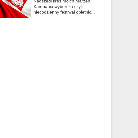
Nadszedł kres moich marzeń.
Kampania wyborcza czyli
niecodzienny festiwal obietnic,..