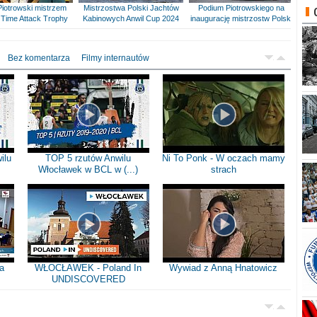
Piotrowski mistrzem
Mistrzostwa Polski Jachtów
Podium Piotrowskiego na
Time Attack Trophy
Kabinowych Anwil Cup 2024
inaugurację mistrzostw Polski
Bez komentarza
Filmy internautów
ilu
TOP 5 rzutów Anwilu
Ni To Ponk - W oczach mamy
Włocławek w BCL w (...)
strach
a
WŁOCŁAWEK - Poland In
Wywiad z Anną Hnatowicz
UNDISCOVERED