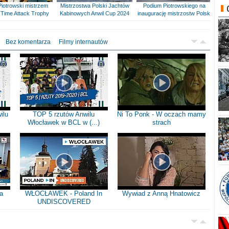
Piotrowski mistrzem
Mistrzostwa Polski Jachtów
Podium Piotrowskiego na
Time Attack Trophy
Kabinowych Anwil Cup 2024
inaugurację mistrzostw Polski
Bez komentarza
Filmy internautów
ilu
TOP 5 rzutów Anwilu
Ni To Ponk - W oczach mamy
Włocławek w BCL w (...)
strach
a
WŁOCŁAWEK - Poland In
Wywiad z Anną Hnatowicz
UNDISCOVERED