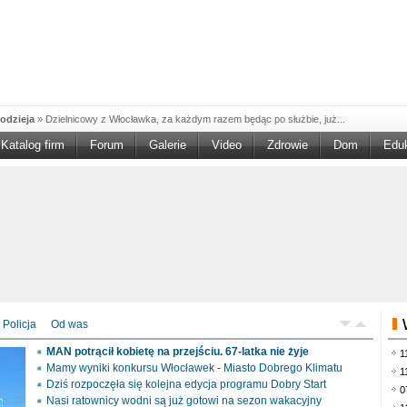
odzieja
»
Dzielnicowy z Włocławka, za każdym razem będąc po służbie, już...
Katalog firm
Forum
Galerie
Video
Zdrowie
Dom
Edu
W w NGO'
»
Ruszył nabór w konkursie „Wsparcie Organizacji Wolontariatu w NGO –
rześciu
»
Sika Poland rozpoczęła budowę swojej nowej fabryki w Brześciu
e
»
Policjanci wyjaśniają dokładne okoliczności tragicznego w skutkach...
blaskiem
»
Kujawsko-Pomorska Organizacja Turystyczna wraz z partnerami
du Pracy
»
Szukasz pracy, zajęcia dorywczego, czy może chcesz całkowicie
zieja
»
Policjanci zatrzymali 40–latka, który na terenie powiatu włocławskiego...
mochód
»
Mundurowi z Topólki zatrzymali 66-letniego mężczyznę, podejrzanego o...
Policja
Od was
ontach
»
Od czerwca rozpoczął się nowy okres świadczeniowy 800 plus, który
MAN potrącił kobietę na przejściu. 67-latka nie żyje
1
drogach
»
Policjanci ruchu drogowego przeprowadzili na drogach Włocławka i
Mamy wyniki konkursu Włocławek - Miasto Dobrego Klimatu
1
Dziś rozpoczęła się kolejna edycja programu Dobry Start
0
Nasi ratownicy wodni są już gotowi na sezon wakacyjny