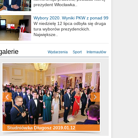
prezydent Włocławka..
Wybory 2020. Wyniki PKW z ponad 99
procent obwodów
W niedzielę 12 lipca odbyła się druga
tura wyborów prezydenckich.
Największe..
galerie
Wydarzenia
Sport
Internautów
Studniówka ZS Ekonomicznych
Studniówka Kopernik 2019.01.11
Studniówka LMK 2019.01.05
2019.01.05
Studniówka Długosz 2019.01.12
ZS Budowlanych 2019.01.12
Studniówka LZK 2019.01.11