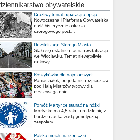
dziennikarstwo obywatelskie
Drażliwy temat reparacji a opcja
berlińska
Nowoczesna i Platforma Obywatelska
dość histerycznie oskarża
szeregowego posła..
Rewitalizacja Starego Miasta
Stała się ostatnio modna rewitalizacja
we Włocławku. Temat niewątpliwie
ciekawy...
Koszykówka dla najmłodszych
Poniedziałek, pogoda nie rozpieszcza,
pod Halą Mistrzów typowy dla
meczowego dnia..
Pomóż Martynce stanąć na nóżki
Martynka ma 4,5 roku, urodziła się z
bardzo rzadką wadą genetyczną -
zespołem..
Polska moich marzeń cz.6