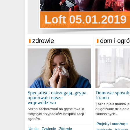
Sylwester Pens
Loft 05.01.2019
Sylwester Podg
31.12.2018
zdrowie
dom i ogr
Specjaliści ostrzegają, grypa
Domowe sposoby
opanowała nasze
firanki
województwo
Każda biała firanka j
Sezon zachorowań na grypę trwa, a
długotrwałe działanie
statystyki przypadków, hospitalizacji i
słonecznych..
zgonów..
Projekty i aranżacje
Uroda
Żywienie
Zdrowie