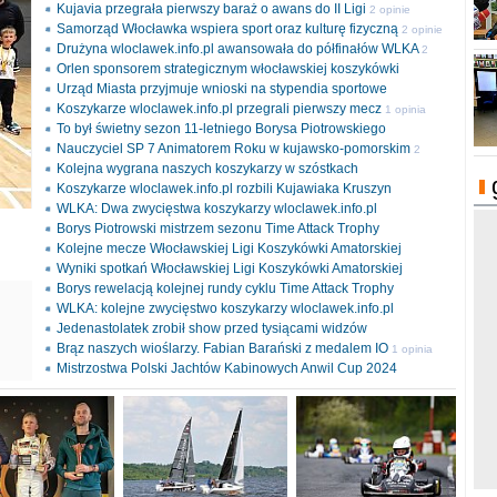
Kujavia przegrała pierwszy baraż o awans do II Ligi
2 opinie
Samorząd Włocławka wspiera sport oraz kulturę fizyczną
2 opinie
Drużyna wloclawek.info.pl awansowała do półfinałów WLKA
2
Orlen sponsorem strategicznym włocławskiej koszykówki
opinie
Urząd Miasta przyjmuje wnioski na stypendia sportowe
Koszykarze wloclawek.info.pl przegrali pierwszy mecz
1 opinia
To był świetny sezon 11-letniego Borysa Piotrowskiego
Nauczyciel SP 7 Animatorem Roku w kujawsko-pomorskim
2
Kolejna wygrana naszych koszykarzy w szóstkach
opinie
Koszykarze wloclawek.info.pl rozbili Kujawiaka Kruszyn
WLKA: Dwa zwycięstwa koszykarzy wloclawek.info.pl
Borys Piotrowski mistrzem sezonu Time Attack Trophy
Kolejne mecze Włocławskiej Ligi Koszykówki Amatorskiej
Wyniki spotkań Włocławskiej Ligi Koszykówki Amatorskiej
Borys rewelacją kolejnej rundy cyklu Time Attack Trophy
ki
WLKA: kolejne zwycięstwo koszykarzy wloclawek.info.pl
l
Jedenastolatek zrobił show przed tysiącami widzów
Brąz naszych wioślarzy. Fabian Barański z medalem IO
1 opinia
Mistrzostwa Polski Jachtów Kabinowych Anwil Cup 2024