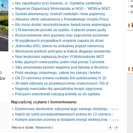
1
Nie zaparkujesz przy basenie, ul. Szpitalna zamknięta
0
Wsparcie Organizacji Wolontariatu w NGO – 'WOW w NGO'
1
0
Szukali włamywaczy, znaleźli narkotyki i lewe papierosy
opinia
Aktualne oferty zatrudnienia z Powiatowego Urzędu Pracy
Kto może dostać niezrealizowane świadczenie wspierające
178 kierowców jechało za szybko, 4 straciło prawo jazdy
Rozszczelnienie sieci gazowej oraz zagrożenie pożarowe
W wyjątkowych przypadkach urzędnik zapuka do drzwi
Jednostka 4051 zbiera na unikatowy pojazd ratowniczy
Wzmożone kontrole policyjne w trakcie długiego weekendu
Nasi terytorialsi najlepszą drużyn VI Mistrzostostw WOT
Kilku pijanych rowerzystów, jeden miał ponad 3 promile
Sika wmurowała kamień węgielny pod fabrykę w Brześciu
1
o
Pobił swojego znajomego, zabrał mu zakupy i telefon
opinia
dze
Od 23 czerewca zmiana rozkładu linii autobusowej nr 10
35-latek odpowie za przywłaszczenie znalezionych 700 zł
Nagrody marszałka dla specjalistów terapii zajęciowej
Policjanci eskortowali rodzącą kobietę aż do szpitala
Najczęściej czytane i komentowane:
Dzielnicowy dwukrotnie zatrzymał tego samego złodzieja
2 opinie
Nabór do szkół ponadpodstawowych potrwa do 13 czerwca
2
Kolejne planowe przerwy w dostawie energii elektrycznej
opinie
2 opinie
Więcej w dziale:
Wiadomości