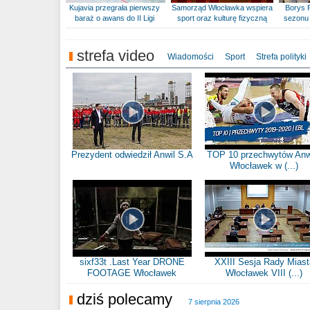
Kujavia przegrała pierwszy
Samorząd Włocławka wspiera
Borys 
baraż o awans do II Ligi
sport oraz kulturę fizyczną
sezonu 
strefa video
Wiadomości
Sport
Strefa polityki
Prezydent odwiedził Anwil S.A
TOP 10 przechwytów Anw
Włocławek w (...)
sixf33t .Last Year DRONE
XXIII Sesja Rady Miast
FOOTAGE Włocławek
Włocławek VIII (...)
dziś polecamy
7 sierpnia 2026