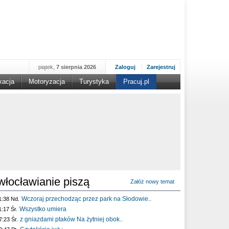
piątek,
7 sierpnia 2026
Zaloguj
Zarejestruj
kacja
Motoryzacja
Turystyka
Pracuj.pl
włocławianie piszą
Załóż nowy temat
Wczoraj przechodząc przez park na Słodowie..
1:38 Nd.
Wszystko umiera
1:17 Śr.
z gniazdami ptaków Na żytniej obok..
7:23 Śr.