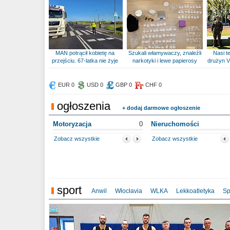
MAN potrącił kobietę na
Szukali włamywaczy, znaleźli
Nasi te
przejściu. 67-latka nie żyje
narkotyki i lewe papierosy
drużyn V
EUR 0
USD 0
GBP 0
CHF 0
ogłoszenia
+ dodaj darmowe ogłoszenie
Motoryzacja
0
Nieruchomości
Zobacz wszystkie
Zobacz wszystkie
sport
Anwil
Włocłavia
WLKA
Lekkoatletyka
Sp