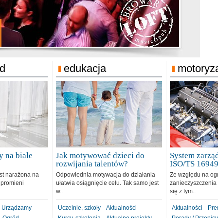
jonat Michelin
rodzie 31.12.2018
ód
edukacja
motoryz
 na białe
Jak motywować dzieci do
System zarząd
rozwijania talentów?
ISO/TS 1694
est narażona na
Odpowiednia motywacja do działania
Ze względu na og
 promieni
ułatwia osiągnięcie celu. Tak samo jest
zanieczyszczenia 
w..
się z tym..
Urządzamy
Uczelnie, szkoły
Aktualności
Aktualności
Pre