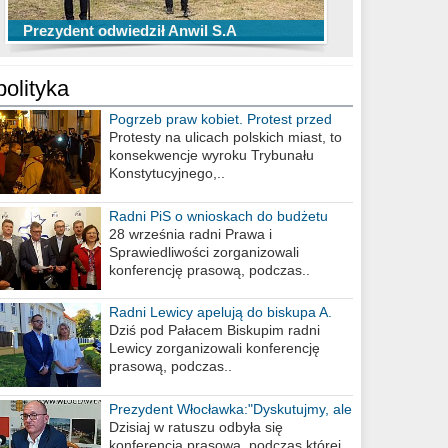
TOP 10 przechwytów Anwilu Włocławek
TOP 5 rzutów Anwilu Włocławek w BCL
Prezydent odwiedził Anwil S.A
w EBL w sezonie 2019/2020
w sezonie 2019/2020
polityka
Pogrzeb praw kobiet. Protest przed
biurem poselskim PiS
Protesty na ulicach polskich miast, to
konsekwencje wyroku Trybunału
Konstytucyjnego,..
Radni PiS o wnioskach do budżetu
miasta na 2021 rok
28 września radni Prawa i
Sprawiedliwości zorganizowali
konferencję prasową, podczas..
Radni Lewicy apelują do biskupa A.
Wiesława Meringa
Dziś pod Pałacem Biskupim radni
Lewicy zorganizowali konferencję
prasową, podczas..
Prezydent Włocławka:"Dyskutujmy, ale
nie obrażajmy się”
Dzisiaj w ratuszu odbyła się
konferencja prasowa, podczas której