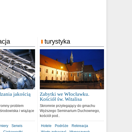
acja
turystyka
zania jakością
Zabytki we Włocławku.
9
Kościół św. Witalisa
romny problem
Skromnie przylegający do gmachu
środowiska i wiążące
Wyższego Seminarium Duchownego,
kościół pod..
miery
Serwis
Hotele
Podróże
Rekreacja