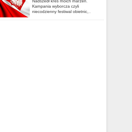
Nadszedł kres moich marzeń.
Kampania wyborcza czyli
niecodzienny festiwal obietnic,..