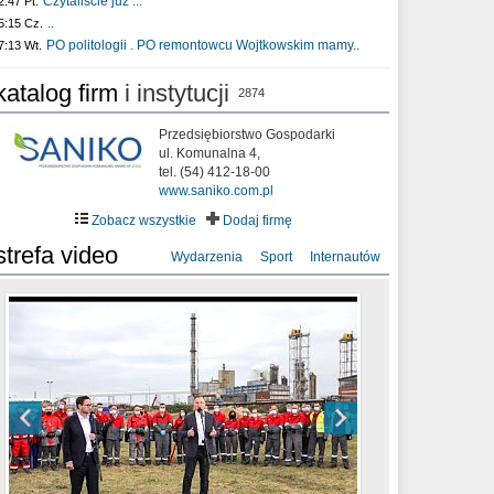
Czytaliście już :..
2:47 Pt.
..
5:15 Cz.
PO politologii . PO remontowcu Wojtkowskim mamy..
7:13 Wt.
katalog firm
i instytucji
2874
Przedsiębiorstwo Gospodarki
ul. Komunalna 4,
tel. (54) 412-18-00
www.saniko.com.pl
Zobacz wszystkie
Dodaj firmę
strefa video
Wydarzenia
Sport
Internautów
sixf33t .Last Year DRONE FOOTAGE
XXIII Sesja Rady Miasta Włocławek VIII
Ni To Ponk - W oczach mamy strach
Włocławek
kadencji w dniu 09.06.2020 r.