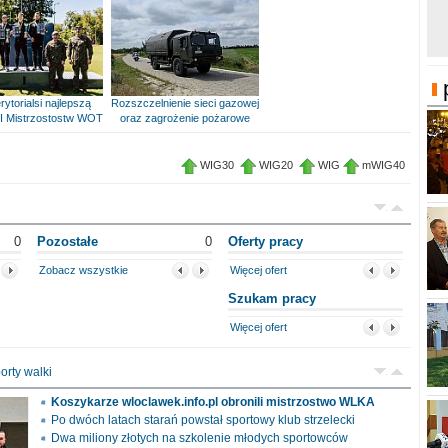
rytorialsi najlepszą
Rozszczelnienie sieci gazowej
I Mistrzostostw WOT
oraz zagrożenie pożarowe
WIG30
WIG20
WIG
mWIG40
0
Pozostałe
0
Oferty pracy
Zobacz wszystkie
Więcej ofert
Szukam pracy
Więcej ofert
orty walki
Koszykarze wloclawek.info.pl obronili mistrzostwo WLKA
Po dwóch latach starań powstał sportowy klub strzelecki
Dwa miliony złotych na szkolenie młodych sportowców