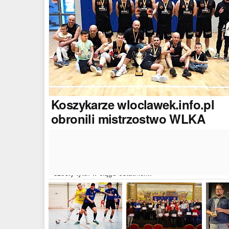
Koszykarze
wloclawek.info.pl
obronili mistrzostwo WLKA
Koszykarze naszego portalu wywalczyli mistrzostwo
dwudziestej drugiej edycji Włocławskiej Ligi Koszyków
Amatorskiej. W finałowym dwumeczu wloclawek.info.p
pokonał Autoserwis Radek/Open Partner i wywalczył
szósty tytuł w ciągu ostatnich..