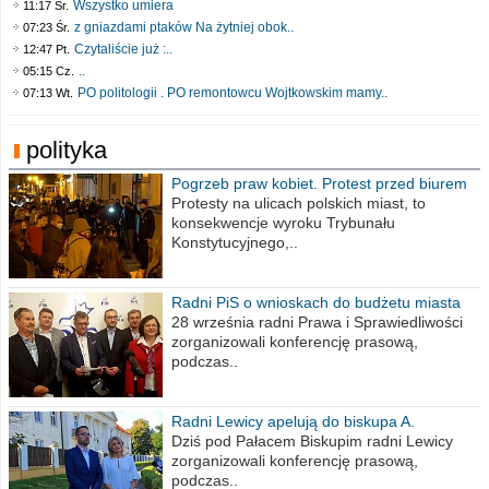
Wszystko umiera
11:17 Śr.
z gniazdami ptaków Na żytniej obok..
07:23 Śr.
Czytaliście już :..
12:47 Pt.
..
05:15 Cz.
PO politologii . PO remontowcu Wojtkowskim mamy..
07:13 Wt.
polityka
Pogrzeb praw kobiet. Protest przed biurem
poselskim PiS
Protesty na ulicach polskich miast, to
konsekwencje wyroku Trybunału
Konstytucyjnego,..
Radni PiS o wnioskach do budżetu miasta
na 2021 rok
28 września radni Prawa i Sprawiedliwości
zorganizowali konferencję prasową,
podczas..
Radni Lewicy apelują do biskupa A.
Wiesława Meringa
Dziś pod Pałacem Biskupim radni Lewicy
zorganizowali konferencję prasową,
podczas..