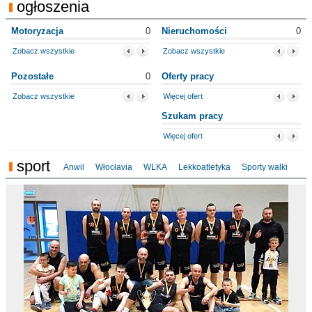
ogłoszenia
Motoryzacja
0
Nieruchomości
0
Zobacz wszystkie
Zobacz wszystkie
Pozostałe
0
Oferty pracy
Zobacz wszystkie
Więcej ofert
Szukam pracy
Więcej ofert
sport
Anwil
Włocłavia
WLKA
Lekkoatletyka
Sporty walki