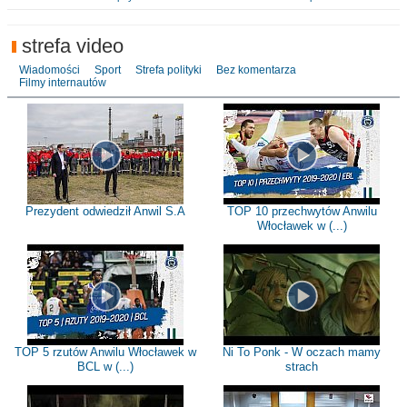
strefa video
Wiadomości
Sport
Strefa polityki
Bez komentarza
Filmy internautów
Prezydent odwiedził Anwil S.A
TOP 10 przechwytów Anwilu
Włocławek w (...)
TOP 5 rzutów Anwilu Włocławek w
Ni To Ponk - W oczach mamy
BCL w (...)
strach