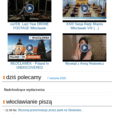
sixf33t .Last Year DRONE
XXIII Sesja Rady Miasta
FOOTAGE Włocławek
Włocławek VIII (...)
WŁOCŁAWEK - Poland In
Wywiad z Anną Hnatowicz
UNDISCOVERED
dziś polecamy
7 sierpnia 2026
Nadchodzące wydarzenia:
włocławianie piszą
Wczoraj przechodząc przez park na Słodowie..
11:38 Nd.