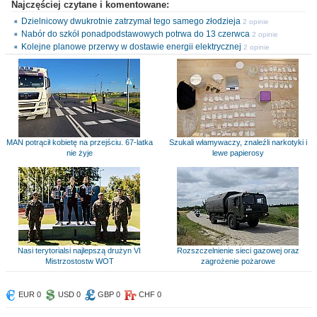
Najczęściej czytane i komentowane:
Dzielnicowy dwukrotnie zatrzymał tego samego złodzieja
2 opinie
Nabór do szkół ponadpodstawowych potrwa do 13 czerwca
2 opinie
Kolejne planowe przerwy w dostawie energii elektrycznej
2 opinie
MAN potrącił kobietę na przejściu. 67-latka
Szukali włamywaczy, znaleźli narkotyki i
nie żyje
lewe papierosy
Nasi terytorialsi najlepszą drużyn VI
Rozszczelnienie sieci gazowej oraz
Mistrzostostw WOT
zagrożenie pożarowe
EUR 0
USD 0
GBP 0
CHF 0