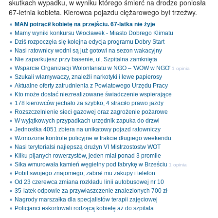
skutkach wypadku, w wyniku którego śmierć na drodze poniosła
67-letnia kobieta. Kierowca pojazdu ciężarowego był trzeźwy.
MAN potrącił kobietę na przejściu. 67-latka nie żyje
Mamy wyniki konkursu Włocławek - Miasto Dobrego Klimatu
Dziś rozpoczęła się kolejna edycja programu Dobry Start
Nasi ratownicy wodni są już gotowi na sezon wakacyjny
Nie zaparkujesz przy basenie, ul. Szpitalna zamknięta
Wsparcie Organizacji Wolontariatu w NGO – 'WOW w NGO'
1 opinia
Szukali włamywaczy, znaleźli narkotyki i lewe papierosy
Aktualne oferty zatrudnienia z Powiatowego Urzędu Pracy
Kto może dostać niezrealizowane świadczenie wspierające
178 kierowców jechało za szybko, 4 straciło prawo jazdy
Rozszczelnienie sieci gazowej oraz zagrożenie pożarowe
W wyjątkowych przypadkach urzędnik zapuka do drzwi
Jednostka 4051 zbiera na unikatowy pojazd ratowniczy
Wzmożone kontrole policyjne w trakcie długiego weekendu
Nasi terytorialsi najlepszą drużyn VI Mistrzostostw WOT
Kilku pijanych rowerzystów, jeden miał ponad 3 promile
Sika wmurowała kamień węgielny pod fabrykę w Brześciu
1 opinia
Pobił swojego znajomego, zabrał mu zakupy i telefon
Od 23 czerewca zmiana rozkładu linii autobusowej nr 10
35-latek odpowie za przywłaszczenie znalezionych 700 zł
Nagrody marszałka dla specjalistów terapii zajęciowej
Policjanci eskortowali rodzącą kobietę aż do szpitala