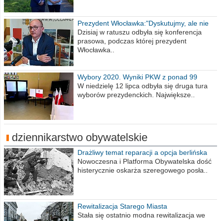
Prezydent Włocławka:"Dyskutujmy, ale nie
obrażajmy się”
Dzisiaj w ratuszu odbyła się konferencja
prasowa, podczas której prezydent
Włocławka..
Wybory 2020. Wyniki PKW z ponad 99
procent obwodów
W niedzielę 12 lipca odbyła się druga tura
wyborów prezydenckich. Największe..
dziennikarstwo obywatelskie
Drażliwy temat reparacji a opcja berlińska
Nowoczesna i Platforma Obywatelska dość
histerycznie oskarża szeregowego posła..
Rewitalizacja Starego Miasta
Stała się ostatnio modna rewitalizacja we