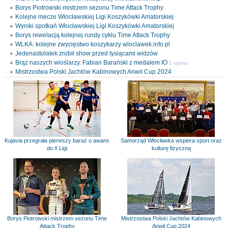
Borys Piotrowski mistrzem sezonu Time Attack Trophy
Kolejne mecze Włocławskiej Ligi Koszykówki Amatorskiej
Wyniki spotkań Włocławskiej Ligi Koszykówki Amatorskiej
Borys rewelacją kolejnej rundy cyklu Time Attack Trophy
WLKA: kolejne zwycięstwo koszykarzy wloclawek.info.pl
Jedenastolatek zrobił show przed tysiącami widzów
Brąz naszych wioślarzy. Fabian Barański z medalem IO
1 opinia
Mistrzostwa Polski Jachtów Kabinowych Anwil Cup 2024
Kujavia przegrała pierwszy baraż o awans
Samorząd Włocławka wspiera sport oraz
do II Ligi
kulturę fizyczną
Borys Piotrowski mistrzem sezonu Time
Mistrzostwa Polski Jachtów Kabinowych
Attack Trophy
Anwil Cup 2024