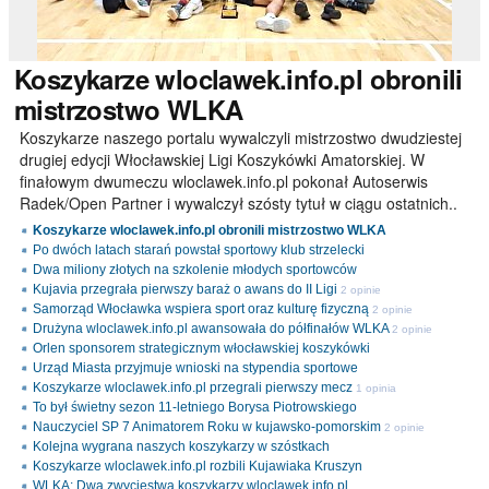
Koszykarze
wloclawek.info.pl obronili
mistrzostwo WLKA
Koszykarze naszego portalu wywalczyli mistrzostwo dwudziestej
drugiej edycji Włocławskiej Ligi Koszykówki Amatorskiej. W
finałowym dwumeczu wloclawek.info.pl pokonał Autoserwis
Radek/Open Partner i wywalczył szósty tytuł w ciągu ostatnich..
Koszykarze wloclawek.info.pl obronili mistrzostwo WLKA
Po dwóch latach starań powstał sportowy klub strzelecki
Dwa miliony złotych na szkolenie młodych sportowców
Kujavia przegrała pierwszy baraż o awans do II Ligi
2 opinie
Samorząd Włocławka wspiera sport oraz kulturę fizyczną
2 opinie
Drużyna wloclawek.info.pl awansowała do półfinałów WLKA
2 opinie
Orlen sponsorem strategicznym włocławskiej koszykówki
Urząd Miasta przyjmuje wnioski na stypendia sportowe
Koszykarze wloclawek.info.pl przegrali pierwszy mecz
1 opinia
To był świetny sezon 11-letniego Borysa Piotrowskiego
Nauczyciel SP 7 Animatorem Roku w kujawsko-pomorskim
2 opinie
Kolejna wygrana naszych koszykarzy w szóstkach
Koszykarze wloclawek.info.pl rozbili Kujawiaka Kruszyn
WLKA: Dwa zwycięstwa koszykarzy wloclawek.info.pl