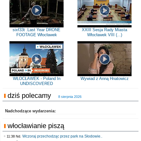
sixf33t .Last Year DRONE
XXIII Sesja Rady Miasta
FOOTAGE Włocławek
Włocławek VIII (...)
WŁOCŁAWEK - Poland In
Wywiad z Anną Hnatowicz
UNDISCOVERED
dziś polecamy
8 sierpnia 2026
Nadchodzące wydarzenia:
włocławianie piszą
Wczoraj przechodząc przez park na Słodowie..
11:38 Nd.