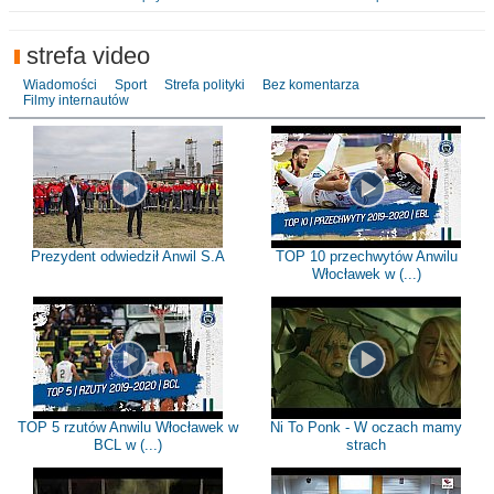
strefa video
Wiadomości
Sport
Strefa polityki
Bez komentarza
Filmy internautów
Prezydent odwiedził Anwil S.A
TOP 10 przechwytów Anwilu
Włocławek w (...)
TOP 5 rzutów Anwilu Włocławek w
Ni To Ponk - W oczach mamy
BCL w (...)
strach