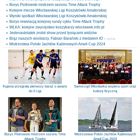
Borys Piotrowski mistrzem sezonu Time Attack Trophy
Kolejne mecze Włocławskiej Ligi Koszykówki Amatorskiej
Wyniki spotkań Włocławskiej Ligi Koszykówki Amatorskiej
Borys rewelacją kolejnej rundy cyklu Time Attack Trophy
WLKA: kolejne zwycięstwo koszykarzy wloclawek.info.pl
Jedenastolatek zrobił show przed tysiącami widzów
Brąz naszych wioślarzy. Fabian Barański z medalem IO
1 opinia
Mistrzostwa Polski Jachtów Kabinowych Anwil Cup 2024
Kujavia przegrała pierwszy baraż o awans
Samorząd Włocławka wspiera sport oraz
do II Ligi
kulturę fizyczną
Borys Piotrowski mistrzem sezonu Time
Mistrzostwa Polski Jachtów Kabinowych
Attack Trophy
Anwil Cup 2024