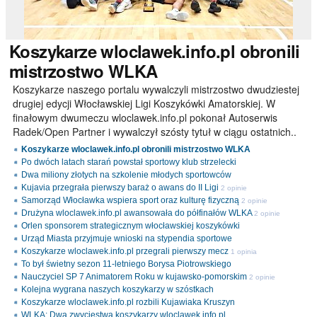
Koszykarze
wloclawek.info.pl obronili
mistrzostwo WLKA
Koszykarze naszego portalu wywalczyli mistrzostwo dwudziestej
drugiej edycji Włocławskiej Ligi Koszykówki Amatorskiej. W
finałowym dwumeczu wloclawek.info.pl pokonał Autoserwis
Radek/Open Partner i wywalczył szósty tytuł w ciągu ostatnich..
Koszykarze wloclawek.info.pl obronili mistrzostwo WLKA
Po dwóch latach starań powstał sportowy klub strzelecki
Dwa miliony złotych na szkolenie młodych sportowców
Kujavia przegrała pierwszy baraż o awans do II Ligi
2 opinie
Samorząd Włocławka wspiera sport oraz kulturę fizyczną
2 opinie
Drużyna wloclawek.info.pl awansowała do półfinałów WLKA
2 opinie
Orlen sponsorem strategicznym włocławskiej koszykówki
Urząd Miasta przyjmuje wnioski na stypendia sportowe
Koszykarze wloclawek.info.pl przegrali pierwszy mecz
1 opinia
To był świetny sezon 11-letniego Borysa Piotrowskiego
Nauczyciel SP 7 Animatorem Roku w kujawsko-pomorskim
2 opinie
Kolejna wygrana naszych koszykarzy w szóstkach
Koszykarze wloclawek.info.pl rozbili Kujawiaka Kruszyn
WLKA: Dwa zwycięstwa koszykarzy wloclawek.info.pl