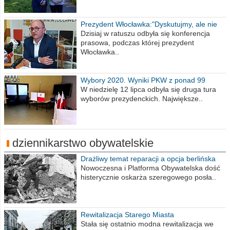
Prezydent Włocławka:"Dyskutujmy, ale nie
obrażajmy się”
Dzisiaj w ratuszu odbyła się konferencja
prasowa, podczas której prezydent
Włocławka..
Wybory 2020. Wyniki PKW z ponad 99
procent obwodów
W niedzielę 12 lipca odbyła się druga tura
wyborów prezydenckich. Największe..
dziennikarstwo obywatelskie
Drażliwy temat reparacji a opcja berlińska
Nowoczesna i Platforma Obywatelska dość
histerycznie oskarża szeregowego posła..
Rewitalizacja Starego Miasta
Stała się ostatnio modna rewitalizacja we