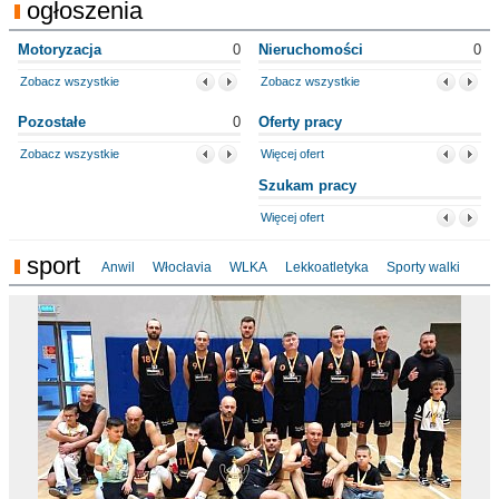
ogłoszenia
Motoryzacja
0
Nieruchomości
0
Zobacz wszystkie
Zobacz wszystkie
Pozostałe
0
Oferty pracy
Zobacz wszystkie
Więcej ofert
Szukam pracy
Więcej ofert
sport
Anwil
Włocłavia
WLKA
Lekkoatletyka
Sporty walki