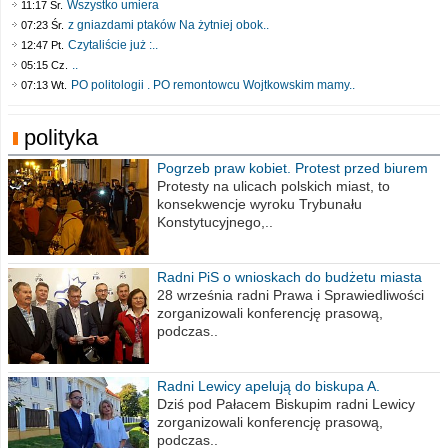
Wszystko umiera
11:17 Śr.
z gniazdami ptaków Na żytniej obok..
07:23 Śr.
Czytaliście już :..
12:47 Pt.
..
05:15 Cz.
PO politologii . PO remontowcu Wojtkowskim mamy..
07:13 Wt.
polityka
Pogrzeb praw kobiet. Protest przed biurem
poselskim PiS
Protesty na ulicach polskich miast, to
konsekwencje wyroku Trybunału
Konstytucyjnego,..
Radni PiS o wnioskach do budżetu miasta
na 2021 rok
28 września radni Prawa i Sprawiedliwości
zorganizowali konferencję prasową,
podczas..
Radni Lewicy apelują do biskupa A.
Wiesława Meringa
Dziś pod Pałacem Biskupim radni Lewicy
zorganizowali konferencję prasową,
podczas..