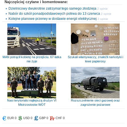
Najczęściej czytane i komentowane:
Dzielnicowy dwukrotnie zatrzymał tego samego złodzieja
2 opinie
Nabór do szkół ponadpodstawowych potrwa do 13 czerwca
2 opinie
Kolejne planowe przerwy w dostawie energii elektrycznej
2 opinie
MAN potrącił kobietę na przejściu. 67-latka
Szukali włamywaczy, znaleźli narkotyki i
nie żyje
lewe papierosy
Nasi terytorialsi najlepszą drużyn VI
Rozszczelnienie sieci gazowej oraz
Mistrzostostw WOT
zagrożenie pożarowe
EUR 0
USD 0
GBP 0
CHF 0