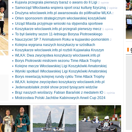
Kujavia przegrała pierwszy baraż o awans do II Ligi
2 opinie
Samorząd Włocławka wspiera sport oraz kulturę fizyczną
2 opinie
Drużyna wloclawek.info.pl awansowała do półfinałów WLKA
2
Orlen sponsorem strategicznym włocławskiej koszykówki
opinie
Urząd Miasta przyjmuje wnioski na stypendia sportowe
Koszykarze wloclawek.info.pl przegrali pierwszy mecz
1 opinia
To był świetny sezon 11-letniego Borysa Piotrowskiego
Nauczyciel SP 7 Animatorem Roku w kujawsko-pomorskim
2
Kolejna wygrana naszych koszykarzy w szóstkach
opinie
Koszykarze wloclawek.info.pl rozbili Kujawiaka Kruszyn
WLKA: Dwa zwycięstwa koszykarzy wloclawek.info.pl
Borys Piotrowski mistrzem sezonu Time Attack Trophy
Kolejne mecze Włocławskiej Ligi Koszykówki Amatorskiej
Wyniki spotkań Włocławskiej Ligi Koszykówki Amatorskiej
Borys rewelacją kolejnej rundy cyklu Time Attack Trophy
ki
WLKA: kolejne zwycięstwo koszykarzy wloclawek.info.pl
l
Jedenastolatek zrobił show przed tysiącami widzów
Brąz naszych wioślarzy. Fabian Barański z medalem IO
1 opinia
Mistrzostwa Polski Jachtów Kabinowych Anwil Cup 2024