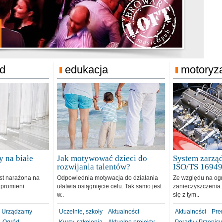
jonat Michelin
rodzie 31.12.2018
ód
edukacja
motoryz
 na białe
Jak motywować dzieci do
System zarząd
rozwijania talentów?
ISO/TS 1694
est narażona na
Odpowiednia motywacja do działania
Ze względu na og
 promieni
ułatwia osiągnięcie celu. Tak samo jest
zanieczyszczenia 
w..
się z tym..
Urządzamy
Uczelnie, szkoły
Aktualności
Aktualności
Pre