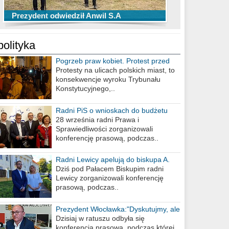
TOP 10 przechwytów Anwilu Włocławek
TOP 5 rzutów Anwilu Włocławek w BCL
Prezydent odwiedził Anwil S.A
w EBL w sezonie 2019/2020
w sezonie 2019/2020
polityka
Pogrzeb praw kobiet. Protest przed
biurem poselskim PiS
Protesty na ulicach polskich miast, to
konsekwencje wyroku Trybunału
Konstytucyjnego,..
Radni PiS o wnioskach do budżetu
miasta na 2021 rok
28 września radni Prawa i
Sprawiedliwości zorganizowali
konferencję prasową, podczas..
Radni Lewicy apelują do biskupa A.
Wiesława Meringa
Dziś pod Pałacem Biskupim radni
Lewicy zorganizowali konferencję
prasową, podczas..
Prezydent Włocławka:"Dyskutujmy, ale
nie obrażajmy się”
Dzisiaj w ratuszu odbyła się
konferencja prasowa, podczas której