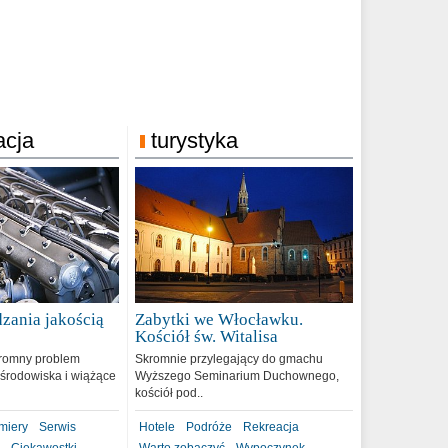
acja
turystyka
zania jakością
Zabytki we Włocławku.
9
Kościół św. Witalisa
romny problem
Skromnie przylegający do gmachu
środowiska i wiążące
Wyższego Seminarium Duchownego,
kościół pod..
miery
Serwis
Hotele
Podróże
Rekreacja