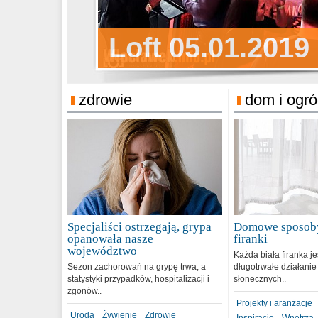
Sylwester Pens
Loft 05.01.2019
Sylwester Podg
31.12.2018
zdrowie
dom i ogr
Specjaliści ostrzegają, grypa
Domowe sposoby
opanowała nasze
firanki
województwo
Każda biała firanka j
Sezon zachorowań na grypę trwa, a
długotrwałe działanie
statystyki przypadków, hospitalizacji i
słonecznych..
zgonów..
Projekty i aranżacje
Uroda
Żywienie
Zdrowie