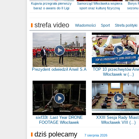
Kujavia przegrała pierwszy
Samorząd Włocławka wspiera
Borys 
baraż o awans do II Ligi
sport oraz kulturę fizyczną
sezonu 
strefa video
Wiadomości
Sport
Strefa polityki
Prezydent odwiedził Anwil S.A
TOP 10 przechwytów Anw
Włocławek w (...)
sixf33t .Last Year DRONE
XXIII Sesja Rady Miast
FOOTAGE Włocławek
Włocławek VIII (...)
dziś polecamy
7 sierpnia 2026