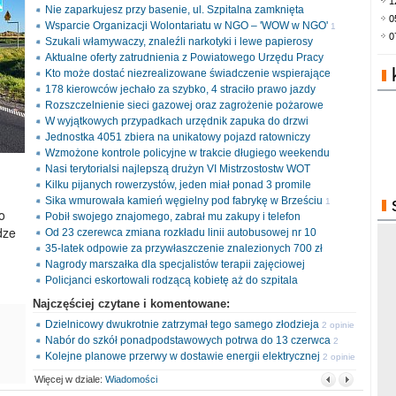
1
Nie zaparkujesz przy basenie, ul. Szpitalna zamknięta
0
Wsparcie Organizacji Wolontariatu w NGO – 'WOW w NGO'
1
0
Szukali włamywaczy, znaleźli narkotyki i lewe papierosy
opinia
Aktualne oferty zatrudnienia z Powiatowego Urzędu Pracy
Kto może dostać niezrealizowane świadczenie wspierające
178 kierowców jechało za szybko, 4 straciło prawo jazdy
Rozszczelnienie sieci gazowej oraz zagrożenie pożarowe
W wyjątkowych przypadkach urzędnik zapuka do drzwi
Jednostka 4051 zbiera na unikatowy pojazd ratowniczy
Wzmożone kontrole policyjne w trakcie długiego weekendu
Nasi terytorialsi najlepszą drużyn VI Mistrzostostw WOT
Kilku pijanych rowerzystów, jeden miał ponad 3 promile
Sika wmurowała kamień węgielny pod fabrykę w Brześciu
1
o
Pobił swojego znajomego, zabrał mu zakupy i telefon
opinia
dze
Od 23 czerewca zmiana rozkładu linii autobusowej nr 10
35-latek odpowie za przywłaszczenie znalezionych 700 zł
Nagrody marszałka dla specjalistów terapii zajęciowej
Policjanci eskortowali rodzącą kobietę aż do szpitala
Najczęściej czytane i komentowane:
Dzielnicowy dwukrotnie zatrzymał tego samego złodzieja
2 opinie
Nabór do szkół ponadpodstawowych potrwa do 13 czerwca
2
Kolejne planowe przerwy w dostawie energii elektrycznej
opinie
2 opinie
Więcej w dziale:
Wiadomości