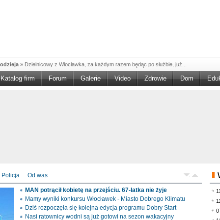
odzieja
»
Dzielnicowy z Włocławka, za każdym razem będąc po służbie, już...
Katalog firm
Forum
Galerie
Video
Zdrowie
Dom
Edu
W w NGO'
»
Ruszył nabór w konkursie „Wsparcie Organizacji Wolontariatu w NGO –
rześciu
»
Sika Poland rozpoczęła budowę swojej nowej fabryki w Brześciu
e
»
Policjanci wyjaśniają dokładne okoliczności tragicznego w skutkach...
blaskiem
»
Kujawsko-Pomorska Organizacja Turystyczna wraz z partnerami
du Pracy
»
Szukasz pracy, zajęcia dorywczego, czy może chcesz całkowicie
zieja
»
Policjanci zatrzymali 40–latka, który na terenie powiatu włocławskiego...
mochód
»
Mundurowi z Topólki zatrzymali 66-letniego mężczyznę, podejrzanego o...
Policja
Od was
ontach
»
Od czerwca rozpoczął się nowy okres świadczeniowy 800 plus, który
MAN potrącił kobietę na przejściu. 67-latka nie żyje
1
drogach
»
Policjanci ruchu drogowego przeprowadzili na drogach Włocławka i
Mamy wyniki konkursu Włocławek - Miasto Dobrego Klimatu
1
Dziś rozpoczęła się kolejna edycja programu Dobry Start
0
Nasi ratownicy wodni są już gotowi na sezon wakacyjny