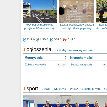
MAN potrącił kobietę na
Szukali włamywaczy, znaleźli
Nasi te
przejściu. 67-latka nie żyje
narkotyki i lewe papierosy
drużyn V
EUR 0
USD 0
GBP 0
CHF 0
ogłoszenia
+ dodaj darmowe ogłoszenie
Motoryzacja
0
Nieruchomości
Zobacz wszystkie
Zobacz wszystkie
sport
Anwil
Włocłavia
WLKA
Lekkoatletyka
Sp