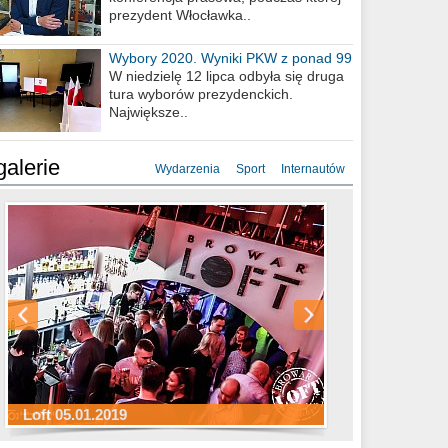
prezydent Włocławka..
Wybory 2020. Wyniki PKW z ponad 99
procent obwodów
W niedzielę 12 lipca odbyła się druga
tura wyborów prezydenckich.
Największe..
galerie
Wydarzenia
Sport
Internautów
Sylwester Hotel Młyn 31.12.2018
Sylwester Miejski 31.12.2018
Sylwester Loft 31.12.2018
Loft 05.01.2019
Sylwester Podgrodzie 31.12.2018
Sylwester Pensjonat Michelin 31.12.2018