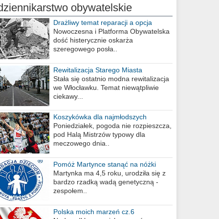
dziennikarstwo obywatelskie
Drażliwy temat reparacji a opcja
berlińska
Nowoczesna i Platforma Obywatelska
dość histerycznie oskarża
szeregowego posła..
Rewitalizacja Starego Miasta
Stała się ostatnio modna rewitalizacja
we Włocławku. Temat niewątpliwie
ciekawy...
Koszykówka dla najmłodszych
Poniedziałek, pogoda nie rozpieszcza,
pod Halą Mistrzów typowy dla
meczowego dnia..
Pomóż Martynce stanąć na nóżki
Martynka ma 4,5 roku, urodziła się z
bardzo rzadką wadą genetyczną -
zespołem..
Polska moich marzeń cz.6