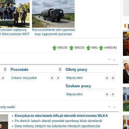
rytorialsi najlepszą
Rozszczelnienie sieci gazowej
I Mistrzostostw WOT
oraz zagrożenie pożarowe
WIG30
WIG20
WIG
mWIG40
0
Pozostałe
0
Oferty pracy
Zobacz wszystkie
Więcej ofert
Szukam pracy
Więcej ofert
orty walki
Koszykarze wloclawek.info.pl obronili mistrzostwo WLKA
Po dwóch latach starań powstał sportowy klub strzelecki
Dwa miliony złotych na szkolenie młodych sportowców