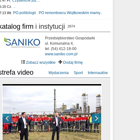
Czytaliście już :..
2:47 Pt.
..
5:15 Cz.
PO politologii . PO remontowcu Wojtkowskim mamy..
7:13 Wt.
katalog firm
i instytucji
2874
Przedsiębiorstwo Gospodarki
ul. Komunalna 4,
tel. (54) 412-18-00
www.saniko.com.pl
Zobacz wszystkie
Dodaj firmę
strefa video
Wydarzenia
Sport
Internautów
sixf33t .Last Year DRONE FOOTAGE
XXIII Sesja Rady Miasta Włocławek VIII
Ni To Ponk - W oczach mamy strach
Włocławek
kadencji w dniu 09.06.2020 r.