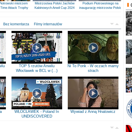
Piotrowski mistrzem
Mistrzostwa Polski Jachtów
Podium Piotrowskiego na
Time Attack Trophy
Kabinowych Anwil Cup 2024
inaugurację mistrzostw Polski
Bez komentarza
Filmy internautów
ilu
TOP 5 rzutów Anwilu
Ni To Ponk - W oczach mamy
Włocławek w BCL w (...)
strach
a
WŁOCŁAWEK - Poland In
Wywiad z Anną Hnatowicz
UNDISCOVERED