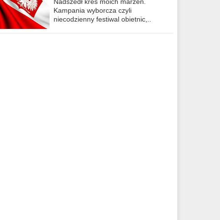
Nadszedł kres moich marzeń.
Kampania wyborcza czyli
niecodzienny festiwal obietnic,..