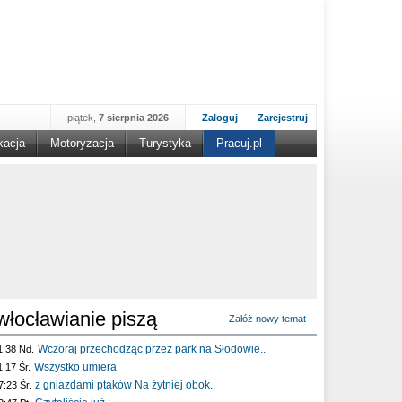
piątek,
7 sierpnia 2026
Zaloguj
Zarejestruj
kacja
Motoryzacja
Turystyka
Pracuj.pl
włocławianie piszą
Załóż nowy temat
Wczoraj przechodząc przez park na Słodowie..
1:38 Nd.
Wszystko umiera
1:17 Śr.
z gniazdami ptaków Na żytniej obok..
7:23 Śr.