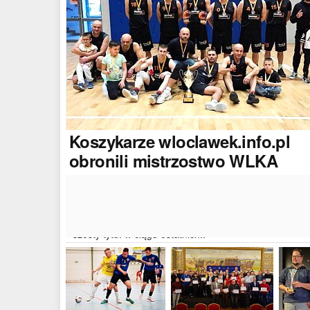
Koszykarze
wloclawek.info.pl
obronili mistrzostwo WLKA
Koszykarze naszego portalu wywalczyli mistrzostwo
dwudziestej drugiej edycji Włocławskiej Ligi Koszyków
Amatorskiej. W finałowym dwumeczu wloclawek.info.p
pokonał Autoserwis Radek/Open Partner i wywalczył
szósty tytuł w ciągu ostatnich..