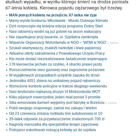
skutkach wypadku, w wyniku którego śmierć na drodze poniosła
67-letnia kobieta. Kierowca pojazdu ciężarowego był trzeźwy.
MAN potrącił kobietę na przejściu. 67-latka nie żyje
Mamy wyniki konkursu Włocławek - Miasto Dobrego Klimatu
Dziś rozpoczęła się kolejna edycja programu Dobry Start
Nasi ratownicy wodni są już gotowi na sezon wakacyjny
Nie zaparkujesz przy basenie, ul. Szpitalna zamknięta
Wsparcie Organizacji Wolontariatu w NGO – 'WOW w NGO'
1 opinia
Szukali włamywaczy, znaleźli narkotyki i lewe papierosy
Aktualne oferty zatrudnienia z Powiatowego Urzędu Pracy
Kto może dostać niezrealizowane świadczenie wspierające
178 kierowców jechało za szybko, 4 straciło prawo jazdy
Rozszczelnienie sieci gazowej oraz zagrożenie pożarowe
W wyjątkowych przypadkach urzędnik zapuka do drzwi
Jednostka 4051 zbiera na unikatowy pojazd ratowniczy
Wzmożone kontrole policyjne w trakcie długiego weekendu
Nasi terytorialsi najlepszą drużyn VI Mistrzostostw WOT
Kilku pijanych rowerzystów, jeden miał ponad 3 promile
Sika wmurowała kamień węgielny pod fabrykę w Brześciu
1 opinia
Pobił swojego znajomego, zabrał mu zakupy i telefon
Od 23 czerewca zmiana rozkładu linii autobusowej nr 10
35-latek odpowie za przywłaszczenie znalezionych 700 zł
Nagrody marszałka dla specjalistów terapii zajęciowej
Policjanci eskortowali rodzącą kobietę aż do szpitala