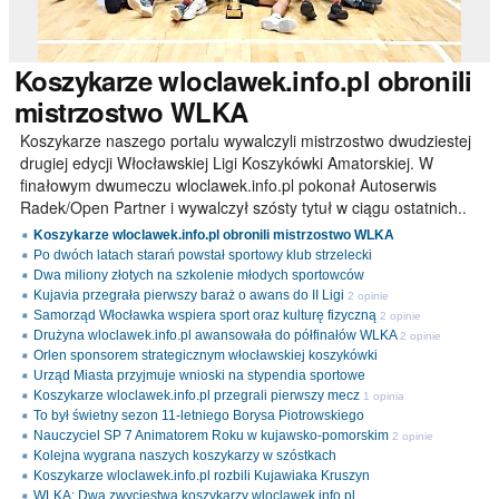
Koszykarze
wloclawek.info.pl obronili
mistrzostwo WLKA
Koszykarze naszego portalu wywalczyli mistrzostwo dwudziestej
drugiej edycji Włocławskiej Ligi Koszykówki Amatorskiej. W
finałowym dwumeczu wloclawek.info.pl pokonał Autoserwis
Radek/Open Partner i wywalczył szósty tytuł w ciągu ostatnich..
Koszykarze wloclawek.info.pl obronili mistrzostwo WLKA
Po dwóch latach starań powstał sportowy klub strzelecki
Dwa miliony złotych na szkolenie młodych sportowców
Kujavia przegrała pierwszy baraż o awans do II Ligi
2 opinie
Samorząd Włocławka wspiera sport oraz kulturę fizyczną
2 opinie
Drużyna wloclawek.info.pl awansowała do półfinałów WLKA
2 opinie
Orlen sponsorem strategicznym włocławskiej koszykówki
Urząd Miasta przyjmuje wnioski na stypendia sportowe
Koszykarze wloclawek.info.pl przegrali pierwszy mecz
1 opinia
To był świetny sezon 11-letniego Borysa Piotrowskiego
Nauczyciel SP 7 Animatorem Roku w kujawsko-pomorskim
2 opinie
Kolejna wygrana naszych koszykarzy w szóstkach
Koszykarze wloclawek.info.pl rozbili Kujawiaka Kruszyn
WLKA: Dwa zwycięstwa koszykarzy wloclawek.info.pl