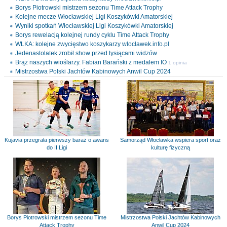
Borys Piotrowski mistrzem sezonu Time Attack Trophy
Kolejne mecze Włocławskiej Ligi Koszykówki Amatorskiej
Wyniki spotkań Włocławskiej Ligi Koszykówki Amatorskiej
Borys rewelacją kolejnej rundy cyklu Time Attack Trophy
WLKA: kolejne zwycięstwo koszykarzy wloclawek.info.pl
Jedenastolatek zrobił show przed tysiącami widzów
Brąz naszych wioślarzy. Fabian Barański z medalem IO
1 opinia
Mistrzostwa Polski Jachtów Kabinowych Anwil Cup 2024
Kujavia przegrała pierwszy baraż o awans
Samorząd Włocławka wspiera sport oraz
do II Ligi
kulturę fizyczną
Borys Piotrowski mistrzem sezonu Time
Mistrzostwa Polski Jachtów Kabinowych
Attack Trophy
Anwil Cup 2024