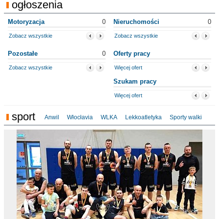
ogłoszenia
Motoryzacja
0
Nieruchomości
0
Zobacz wszystkie
Zobacz wszystkie
Pozostałe
0
Oferty pracy
Zobacz wszystkie
Więcej ofert
Szukam pracy
Więcej ofert
sport
Anwil
Włocłavia
WLKA
Lekkoatletyka
Sporty walki