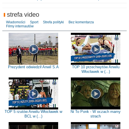
strefa video
Wiadomości
Sport
Strefa polityki
Bez komentarza
Filmy internautów
Prezydent odwiedził Anwil S.A
TOP 10 przechwytów Anwilu
Włocławek w (...)
TOP 5 rzutów Anwilu Włocławek w
Ni To Ponk - W oczach mamy
BCL w (...)
strach