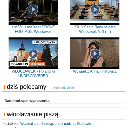
sixf33t .Last Year DRONE
XXIII Sesja Rady Miasta
FOOTAGE Włocławek
Włocławek VIII (...)
WŁOCŁAWEK - Poland In
Wywiad z Anną Hnatowicz
UNDISCOVERED
dziś polecamy
9 sierpnia 2026
Nadchodzące wydarzenia:
włocławianie piszą
Wczoraj przechodząc przez park na Słodowie..
11:38 Nd.