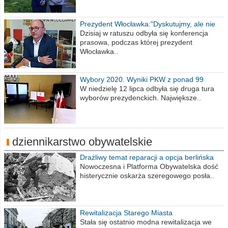
Prezydent Włocławka:"Dyskutujmy, ale nie
obrażajmy się”
Dzisiaj w ratuszu odbyła się konferencja
prasowa, podczas której prezydent
Włocławka..
Wybory 2020. Wyniki PKW z ponad 99
procent obwodów
W niedzielę 12 lipca odbyła się druga tura
wyborów prezydenckich. Największe..
dziennikarstwo obywatelskie
Drażliwy temat reparacji a opcja berlińska
Nowoczesna i Platforma Obywatelska dość
histerycznie oskarża szeregowego posła..
Rewitalizacja Starego Miasta
Stała się ostatnio modna rewitalizacja we