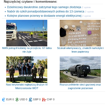
Najczęściej czytane i komentowane:
Dzielnicowy dwukrotnie zatrzymał tego samego złodzieja
2 opinie
Nabór do szkół ponadpodstawowych potrwa do 13 czerwca
2 opinie
Kolejne planowe przerwy w dostawie energii elektrycznej
2 opinie
MAN potrącił kobietę na przejściu. 67-latka
Szukali włamywaczy, znaleźli narkotyki i
nie żyje
lewe papierosy
Nasi terytorialsi najlepszą drużyn VI
Rozszczelnienie sieci gazowej oraz
Mistrzostostw WOT
zagrożenie pożarowe
EUR 0
USD 0
GBP 0
CHF 0