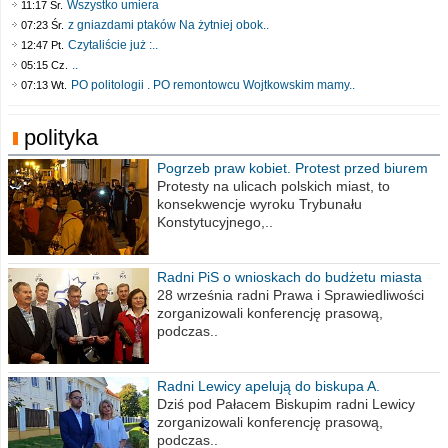
Wszystko umiera
11:17 Śr.
z gniazdami ptaków Na żytniej obok..
07:23 Śr.
Czytaliście już :..
12:47 Pt.
..
05:15 Cz.
PO politologii . PO remontowcu Wojtkowskim mamy..
07:13 Wt.
polityka
Pogrzeb praw kobiet. Protest przed biurem
poselskim PiS
Protesty na ulicach polskich miast, to
konsekwencje wyroku Trybunału
Konstytucyjnego,..
Radni PiS o wnioskach do budżetu miasta
na 2021 rok
28 września radni Prawa i Sprawiedliwości
zorganizowali konferencję prasową,
podczas..
Radni Lewicy apelują do biskupa A.
Wiesława Meringa
Dziś pod Pałacem Biskupim radni Lewicy
zorganizowali konferencję prasową,
podczas..