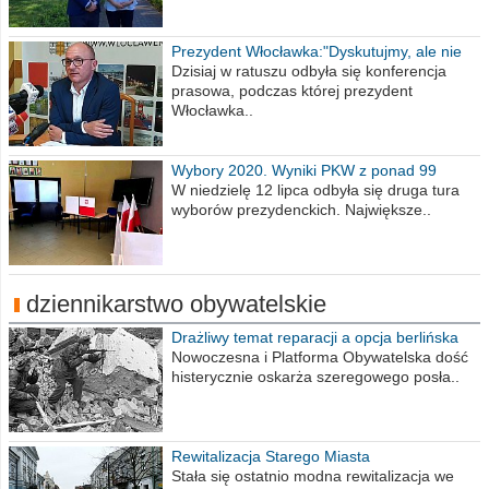
Prezydent Włocławka:"Dyskutujmy, ale nie
obrażajmy się”
Dzisiaj w ratuszu odbyła się konferencja
prasowa, podczas której prezydent
Włocławka..
Wybory 2020. Wyniki PKW z ponad 99
procent obwodów
W niedzielę 12 lipca odbyła się druga tura
wyborów prezydenckich. Największe..
dziennikarstwo obywatelskie
Drażliwy temat reparacji a opcja berlińska
Nowoczesna i Platforma Obywatelska dość
histerycznie oskarża szeregowego posła..
Rewitalizacja Starego Miasta
Stała się ostatnio modna rewitalizacja we