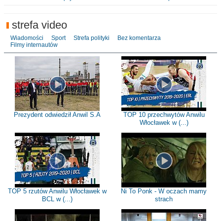
strefa video
Wiadomości
Sport
Strefa polityki
Bez komentarza
Filmy internautów
Prezydent odwiedził Anwil S.A
TOP 10 przechwytów Anwilu
Włocławek w (...)
TOP 5 rzutów Anwilu Włocławek w
Ni To Ponk - W oczach mamy
BCL w (...)
strach