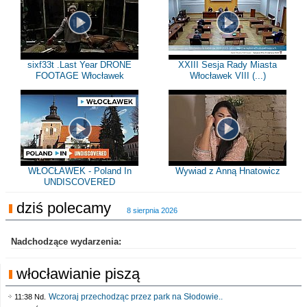
sixf33t .Last Year DRONE
XXIII Sesja Rady Miasta
FOOTAGE Włocławek
Włocławek VIII (...)
WŁOCŁAWEK - Poland In
Wywiad z Anną Hnatowicz
UNDISCOVERED
dziś polecamy
8 sierpnia 2026
Nadchodzące wydarzenia:
włocławianie piszą
Wczoraj przechodząc przez park na Słodowie..
11:38 Nd.