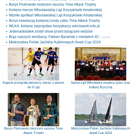
Borys Piotrowski mistrzem sezonu Time Attack Trophy
Kolejne mecze Włocławskiej Ligi Koszykówki Amatorskiej
Wyniki spotkań Włocławskiej Ligi Koszykówki Amatorskiej
Borys rewelacją kolejnej rundy cyklu Time Attack Trophy
WLKA: kolejne zwycięstwo koszykarzy wloclawek.info.pl
Jedenastolatek zrobił show przed tysiącami widzów
Brąz naszych wioślarzy. Fabian Barański z medalem IO
1 opinia
Mistrzostwa Polski Jachtów Kabinowych Anwil Cup 2024
Kujavia przegrała pierwszy baraż o awans
Samorząd Włocławka wspiera sport oraz
do II Ligi
kulturę fizyczną
Borys Piotrowski mistrzem sezonu Time
Mistrzostwa Polski Jachtów Kabinowych
Attack Trophy
Anwil Cup 2024