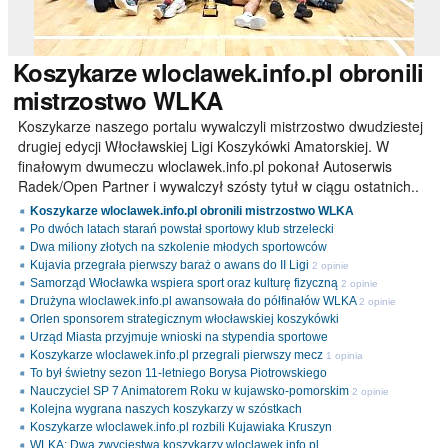
Koszykarze
wloclawek.info.pl obronili
mistrzostwo WLKA
Koszykarze naszego portalu wywalczyli mistrzostwo dwudziestej
drugiej edycji Włocławskiej Ligi Koszykówki Amatorskiej. W
finałowym dwumeczu wloclawek.info.pl pokonał Autoserwis
Radek/Open Partner i wywalczył szósty tytuł w ciągu ostatnich..
Koszykarze wloclawek.info.pl obronili mistrzostwo WLKA
Po dwóch latach starań powstał sportowy klub strzelecki
Dwa miliony złotych na szkolenie młodych sportowców
Kujavia przegrała pierwszy baraż o awans do II Ligi
2 opinie
Samorząd Włocławka wspiera sport oraz kulturę fizyczną
2 opinie
Drużyna wloclawek.info.pl awansowała do półfinałów WLKA
2 opinie
Orlen sponsorem strategicznym włocławskiej koszykówki
Urząd Miasta przyjmuje wnioski na stypendia sportowe
Koszykarze wloclawek.info.pl przegrali pierwszy mecz
1 opinia
To był świetny sezon 11-letniego Borysa Piotrowskiego
Nauczyciel SP 7 Animatorem Roku w kujawsko-pomorskim
2 opinie
Kolejna wygrana naszych koszykarzy w szóstkach
Koszykarze wloclawek.info.pl rozbili Kujawiaka Kruszyn
WLKA: Dwa zwycięstwa koszykarzy wloclawek.info.pl