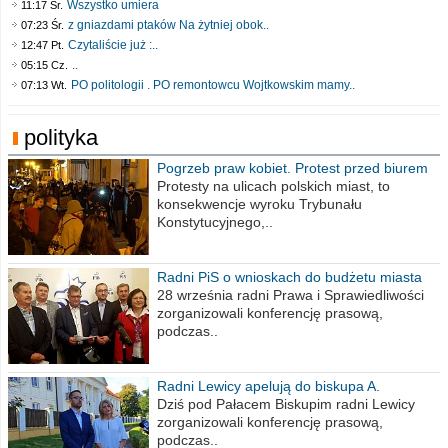
Wszystko umiera
11:17 Śr.
z gniazdami ptaków Na żytniej obok..
07:23 Śr.
Czytaliście już :..
12:47 Pt.
..
05:15 Cz.
PO politologii . PO remontowcu Wojtkowskim mamy..
07:13 Wt.
polityka
Pogrzeb praw kobiet. Protest przed biurem
poselskim PiS
Protesty na ulicach polskich miast, to
konsekwencje wyroku Trybunału
Konstytucyjnego,..
Radni PiS o wnioskach do budżetu miasta
na 2021 rok
28 września radni Prawa i Sprawiedliwości
zorganizowali konferencję prasową,
podczas..
Radni Lewicy apelują do biskupa A.
Wiesława Meringa
Dziś pod Pałacem Biskupim radni Lewicy
zorganizowali konferencję prasową,
podczas..