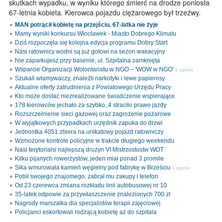
skutkach wypadku, w wyniku którego śmierć na drodze poniosła
67-letnia kobieta. Kierowca pojazdu ciężarowego był trzeźwy.
MAN potrącił kobietę na przejściu. 67-latka nie żyje
Mamy wyniki konkursu Włocławek - Miasto Dobrego Klimatu
Dziś rozpoczęła się kolejna edycja programu Dobry Start
Nasi ratownicy wodni są już gotowi na sezon wakacyjny
Nie zaparkujesz przy basenie, ul. Szpitalna zamknięta
Wsparcie Organizacji Wolontariatu w NGO – 'WOW w NGO'
1 opinia
Szukali włamywaczy, znaleźli narkotyki i lewe papierosy
Aktualne oferty zatrudnienia z Powiatowego Urzędu Pracy
Kto może dostać niezrealizowane świadczenie wspierające
178 kierowców jechało za szybko, 4 straciło prawo jazdy
Rozszczelnienie sieci gazowej oraz zagrożenie pożarowe
W wyjątkowych przypadkach urzędnik zapuka do drzwi
Jednostka 4051 zbiera na unikatowy pojazd ratowniczy
Wzmożone kontrole policyjne w trakcie długiego weekendu
Nasi terytorialsi najlepszą drużyn VI Mistrzostostw WOT
Kilku pijanych rowerzystów, jeden miał ponad 3 promile
Sika wmurowała kamień węgielny pod fabrykę w Brześciu
1 opinia
Pobił swojego znajomego, zabrał mu zakupy i telefon
Od 23 czerewca zmiana rozkładu linii autobusowej nr 10
35-latek odpowie za przywłaszczenie znalezionych 700 zł
Nagrody marszałka dla specjalistów terapii zajęciowej
Policjanci eskortowali rodzącą kobietę aż do szpitala