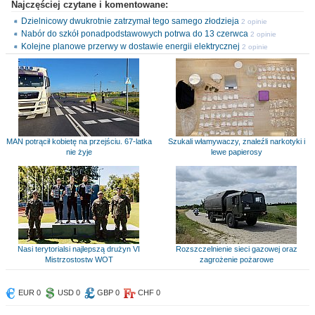
Najczęściej czytane i komentowane:
Dzielnicowy dwukrotnie zatrzymał tego samego złodzieja
2 opinie
Nabór do szkół ponadpodstawowych potrwa do 13 czerwca
2 opinie
Kolejne planowe przerwy w dostawie energii elektrycznej
2 opinie
MAN potrącił kobietę na przejściu. 67-latka
Szukali włamywaczy, znaleźli narkotyki i
nie żyje
lewe papierosy
Nasi terytorialsi najlepszą drużyn VI
Rozszczelnienie sieci gazowej oraz
Mistrzostostw WOT
zagrożenie pożarowe
EUR 0
USD 0
GBP 0
CHF 0