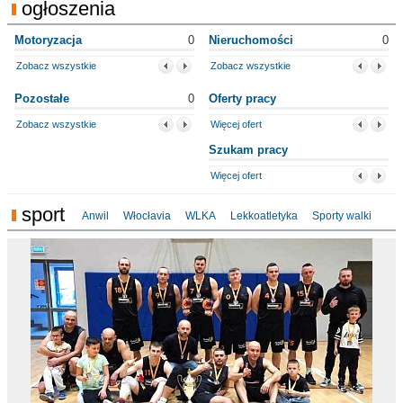
ogłoszenia
Motoryzacja
0
Nieruchomości
0
Zobacz wszystkie
Zobacz wszystkie
Pozostałe
0
Oferty pracy
Zobacz wszystkie
Więcej ofert
Szukam pracy
Więcej ofert
sport
Anwil
Włocłavia
WLKA
Lekkoatletyka
Sporty walki