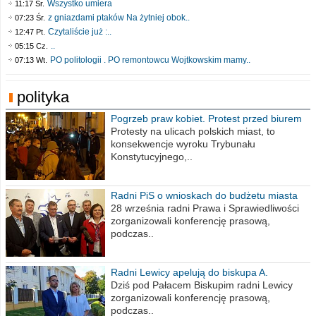
Wszystko umiera
11:17 Śr.
z gniazdami ptaków Na żytniej obok..
07:23 Śr.
Czytaliście już :..
12:47 Pt.
..
05:15 Cz.
PO politologii . PO remontowcu Wojtkowskim mamy..
07:13 Wt.
polityka
Pogrzeb praw kobiet. Protest przed biurem
poselskim PiS
Protesty na ulicach polskich miast, to
konsekwencje wyroku Trybunału
Konstytucyjnego,..
Radni PiS o wnioskach do budżetu miasta
na 2021 rok
28 września radni Prawa i Sprawiedliwości
zorganizowali konferencję prasową,
podczas..
Radni Lewicy apelują do biskupa A.
Wiesława Meringa
Dziś pod Pałacem Biskupim radni Lewicy
zorganizowali konferencję prasową,
podczas..