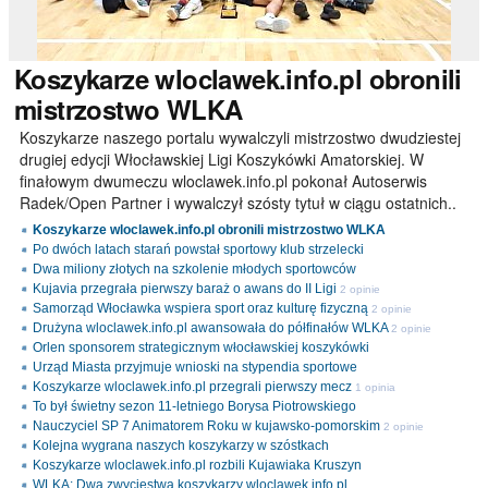
Koszykarze
wloclawek.info.pl obronili
mistrzostwo WLKA
Koszykarze naszego portalu wywalczyli mistrzostwo dwudziestej
drugiej edycji Włocławskiej Ligi Koszykówki Amatorskiej. W
finałowym dwumeczu wloclawek.info.pl pokonał Autoserwis
Radek/Open Partner i wywalczył szósty tytuł w ciągu ostatnich..
Koszykarze wloclawek.info.pl obronili mistrzostwo WLKA
Po dwóch latach starań powstał sportowy klub strzelecki
Dwa miliony złotych na szkolenie młodych sportowców
Kujavia przegrała pierwszy baraż o awans do II Ligi
2 opinie
Samorząd Włocławka wspiera sport oraz kulturę fizyczną
2 opinie
Drużyna wloclawek.info.pl awansowała do półfinałów WLKA
2 opinie
Orlen sponsorem strategicznym włocławskiej koszykówki
Urząd Miasta przyjmuje wnioski na stypendia sportowe
Koszykarze wloclawek.info.pl przegrali pierwszy mecz
1 opinia
To był świetny sezon 11-letniego Borysa Piotrowskiego
Nauczyciel SP 7 Animatorem Roku w kujawsko-pomorskim
2 opinie
Kolejna wygrana naszych koszykarzy w szóstkach
Koszykarze wloclawek.info.pl rozbili Kujawiaka Kruszyn
WLKA: Dwa zwycięstwa koszykarzy wloclawek.info.pl