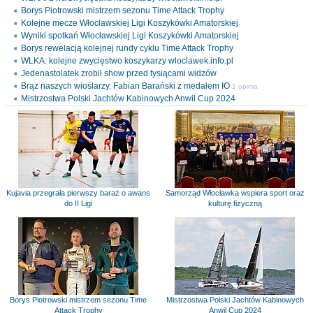
Borys Piotrowski mistrzem sezonu Time Attack Trophy
Kolejne mecze Włocławskiej Ligi Koszykówki Amatorskiej
Wyniki spotkań Włocławskiej Ligi Koszykówki Amatorskiej
Borys rewelacją kolejnej rundy cyklu Time Attack Trophy
WLKA: kolejne zwycięstwo koszykarzy wloclawek.info.pl
Jedenastolatek zrobił show przed tysiącami widzów
Brąz naszych wioślarzy. Fabian Barański z medalem IO
1 opinia
Mistrzostwa Polski Jachtów Kabinowych Anwil Cup 2024
Kujavia przegrała pierwszy baraż o awans
Samorząd Włocławka wspiera sport oraz
do II Ligi
kulturę fizyczną
Borys Piotrowski mistrzem sezonu Time
Mistrzostwa Polski Jachtów Kabinowych
Attack Trophy
Anwil Cup 2024