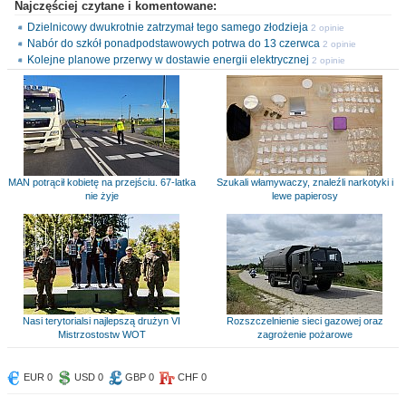
Najczęściej czytane i komentowane:
Dzielnicowy dwukrotnie zatrzymał tego samego złodzieja
2 opinie
Nabór do szkół ponadpodstawowych potrwa do 13 czerwca
2 opinie
Kolejne planowe przerwy w dostawie energii elektrycznej
2 opinie
MAN potrącił kobietę na przejściu. 67-latka
Szukali włamywaczy, znaleźli narkotyki i
nie żyje
lewe papierosy
Nasi terytorialsi najlepszą drużyn VI
Rozszczelnienie sieci gazowej oraz
Mistrzostostw WOT
zagrożenie pożarowe
EUR 0
USD 0
GBP 0
CHF 0