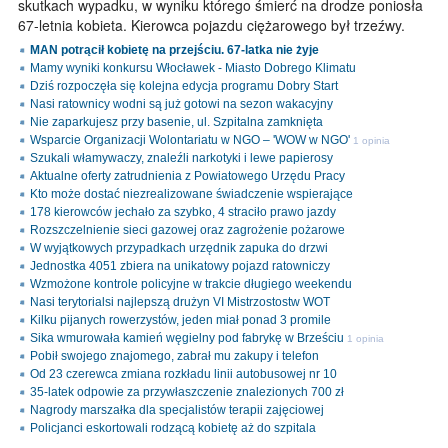
skutkach wypadku, w wyniku którego śmierć na drodze poniosła
67-letnia kobieta. Kierowca pojazdu ciężarowego był trzeźwy.
MAN potrącił kobietę na przejściu. 67-latka nie żyje
Mamy wyniki konkursu Włocławek - Miasto Dobrego Klimatu
Dziś rozpoczęła się kolejna edycja programu Dobry Start
Nasi ratownicy wodni są już gotowi na sezon wakacyjny
Nie zaparkujesz przy basenie, ul. Szpitalna zamknięta
Wsparcie Organizacji Wolontariatu w NGO – 'WOW w NGO'
1 opinia
Szukali włamywaczy, znaleźli narkotyki i lewe papierosy
Aktualne oferty zatrudnienia z Powiatowego Urzędu Pracy
Kto może dostać niezrealizowane świadczenie wspierające
178 kierowców jechało za szybko, 4 straciło prawo jazdy
Rozszczelnienie sieci gazowej oraz zagrożenie pożarowe
W wyjątkowych przypadkach urzędnik zapuka do drzwi
Jednostka 4051 zbiera na unikatowy pojazd ratowniczy
Wzmożone kontrole policyjne w trakcie długiego weekendu
Nasi terytorialsi najlepszą drużyn VI Mistrzostostw WOT
Kilku pijanych rowerzystów, jeden miał ponad 3 promile
Sika wmurowała kamień węgielny pod fabrykę w Brześciu
1 opinia
Pobił swojego znajomego, zabrał mu zakupy i telefon
Od 23 czerewca zmiana rozkładu linii autobusowej nr 10
35-latek odpowie za przywłaszczenie znalezionych 700 zł
Nagrody marszałka dla specjalistów terapii zajęciowej
Policjanci eskortowali rodzącą kobietę aż do szpitala