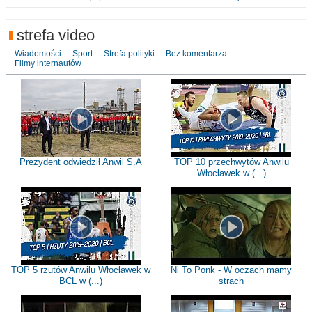
strefa video
Wiadomości
Sport
Strefa polityki
Bez komentarza
Filmy internautów
Prezydent odwiedził Anwil S.A
TOP 10 przechwytów Anwilu
Włocławek w (...)
TOP 5 rzutów Anwilu Włocławek w
Ni To Ponk - W oczach mamy
BCL w (...)
strach