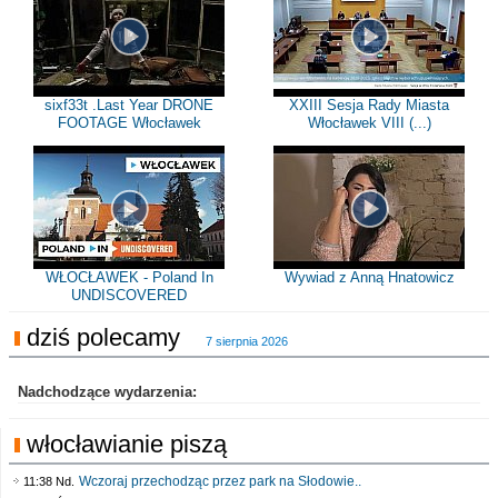
sixf33t .Last Year DRONE
XXIII Sesja Rady Miasta
FOOTAGE Włocławek
Włocławek VIII (...)
WŁOCŁAWEK - Poland In
Wywiad z Anną Hnatowicz
UNDISCOVERED
dziś polecamy
7 sierpnia 2026
Nadchodzące wydarzenia:
włocławianie piszą
Wczoraj przechodząc przez park na Słodowie..
11:38 Nd.