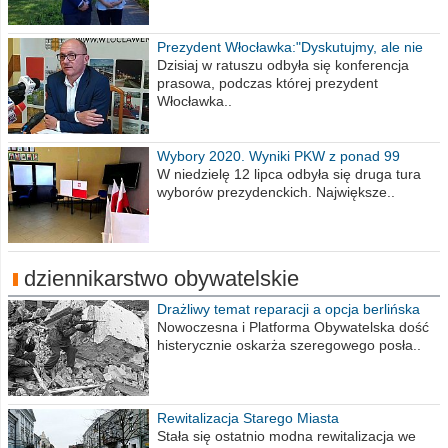
Prezydent Włocławka:"Dyskutujmy, ale nie
obrażajmy się”
Dzisiaj w ratuszu odbyła się konferencja
prasowa, podczas której prezydent
Włocławka..
Wybory 2020. Wyniki PKW z ponad 99
procent obwodów
W niedzielę 12 lipca odbyła się druga tura
wyborów prezydenckich. Największe..
dziennikarstwo obywatelskie
Drażliwy temat reparacji a opcja berlińska
Nowoczesna i Platforma Obywatelska dość
histerycznie oskarża szeregowego posła..
Rewitalizacja Starego Miasta
Stała się ostatnio modna rewitalizacja we