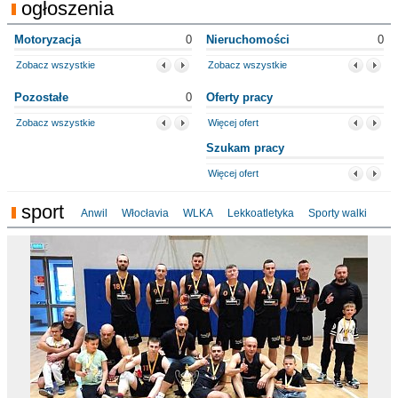
ogłoszenia
Motoryzacja
0
Nieruchomości
0
Zobacz wszystkie
Zobacz wszystkie
Pozostałe
0
Oferty pracy
Zobacz wszystkie
Więcej ofert
Szukam pracy
Więcej ofert
sport
Anwil
Włocłavia
WLKA
Lekkoatletyka
Sporty walki