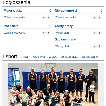
ogłoszenia
Motoryzacja
0
Nieruchomości
0
Zobacz wszystkie
Zobacz wszystkie
Pozostałe
0
Oferty pracy
Zobacz wszystkie
Więcej ofert
Szukam pracy
Więcej ofert
sport
Anwil
Włocłavia
WLKA
Lekkoatletyka
Sporty walki