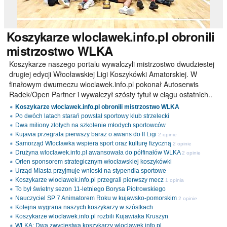
Koszykarze
wloclawek.info.pl obronili
mistrzostwo WLKA
Koszykarze naszego portalu wywalczyli mistrzostwo dwudziestej
drugiej edycji Włocławskiej Ligi Koszykówki Amatorskiej. W
finałowym dwumeczu wloclawek.info.pl pokonał Autoserwis
Radek/Open Partner i wywalczył szósty tytuł w ciągu ostatnich..
Koszykarze wloclawek.info.pl obronili mistrzostwo WLKA
Po dwóch latach starań powstał sportowy klub strzelecki
Dwa miliony złotych na szkolenie młodych sportowców
Kujavia przegrała pierwszy baraż o awans do II Ligi
2 opinie
Samorząd Włocławka wspiera sport oraz kulturę fizyczną
2 opinie
Drużyna wloclawek.info.pl awansowała do półfinałów WLKA
2 opinie
Orlen sponsorem strategicznym włocławskiej koszykówki
Urząd Miasta przyjmuje wnioski na stypendia sportowe
Koszykarze wloclawek.info.pl przegrali pierwszy mecz
1 opinia
To był świetny sezon 11-letniego Borysa Piotrowskiego
Nauczyciel SP 7 Animatorem Roku w kujawsko-pomorskim
2 opinie
Kolejna wygrana naszych koszykarzy w szóstkach
Koszykarze wloclawek.info.pl rozbili Kujawiaka Kruszyn
WLKA: Dwa zwycięstwa koszykarzy wloclawek.info.pl