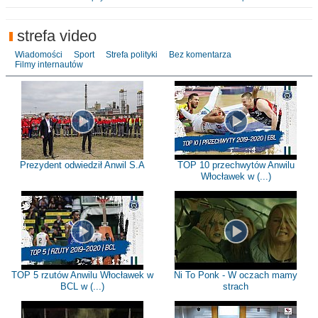
strefa video
Wiadomości
Sport
Strefa polityki
Bez komentarza
Filmy internautów
Prezydent odwiedził Anwil S.A
TOP 10 przechwytów Anwilu
Włocławek w (...)
TOP 5 rzutów Anwilu Włocławek w
Ni To Ponk - W oczach mamy
BCL w (...)
strach