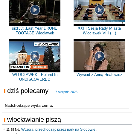
sixf33t .Last Year DRONE
XXIII Sesja Rady Miasta
FOOTAGE Włocławek
Włocławek VIII (...)
WŁOCŁAWEK - Poland In
Wywiad z Anną Hnatowicz
UNDISCOVERED
dziś polecamy
7 sierpnia 2026
Nadchodzące wydarzenia:
włocławianie piszą
Wczoraj przechodząc przez park na Słodowie..
11:38 Nd.