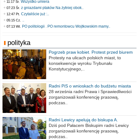
Wszystko umiera
11:17 Śr.
z gniazdami ptaków Na żytniej obok..
07:23 Śr.
Czytaliście już :..
12:47 Pt.
..
05:15 Cz.
PO politologii . PO remontowcu Wojtkowskim mamy..
07:13 Wt.
polityka
Pogrzeb praw kobiet. Protest przed biurem
poselskim PiS
Protesty na ulicach polskich miast, to
konsekwencje wyroku Trybunału
Konstytucyjnego,..
Radni PiS o wnioskach do budżetu miasta
na 2021 rok
28 września radni Prawa i Sprawiedliwości
zorganizowali konferencję prasową,
podczas..
Radni Lewicy apelują do biskupa A.
Wiesława Meringa
Dziś pod Pałacem Biskupim radni Lewicy
zorganizowali konferencję prasową,
podczas..