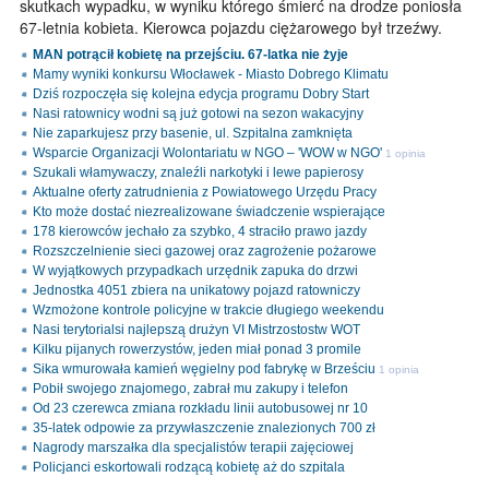
skutkach wypadku, w wyniku którego śmierć na drodze poniosła
67-letnia kobieta. Kierowca pojazdu ciężarowego był trzeźwy.
MAN potrącił kobietę na przejściu. 67-latka nie żyje
Mamy wyniki konkursu Włocławek - Miasto Dobrego Klimatu
Dziś rozpoczęła się kolejna edycja programu Dobry Start
Nasi ratownicy wodni są już gotowi na sezon wakacyjny
Nie zaparkujesz przy basenie, ul. Szpitalna zamknięta
Wsparcie Organizacji Wolontariatu w NGO – 'WOW w NGO'
1 opinia
Szukali włamywaczy, znaleźli narkotyki i lewe papierosy
Aktualne oferty zatrudnienia z Powiatowego Urzędu Pracy
Kto może dostać niezrealizowane świadczenie wspierające
178 kierowców jechało za szybko, 4 straciło prawo jazdy
Rozszczelnienie sieci gazowej oraz zagrożenie pożarowe
W wyjątkowych przypadkach urzędnik zapuka do drzwi
Jednostka 4051 zbiera na unikatowy pojazd ratowniczy
Wzmożone kontrole policyjne w trakcie długiego weekendu
Nasi terytorialsi najlepszą drużyn VI Mistrzostostw WOT
Kilku pijanych rowerzystów, jeden miał ponad 3 promile
Sika wmurowała kamień węgielny pod fabrykę w Brześciu
1 opinia
Pobił swojego znajomego, zabrał mu zakupy i telefon
Od 23 czerewca zmiana rozkładu linii autobusowej nr 10
35-latek odpowie za przywłaszczenie znalezionych 700 zł
Nagrody marszałka dla specjalistów terapii zajęciowej
Policjanci eskortowali rodzącą kobietę aż do szpitala