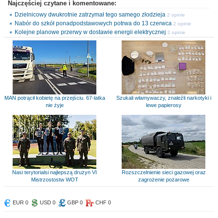
Najczęściej czytane i komentowane:
Dzielnicowy dwukrotnie zatrzymał tego samego złodzieja
2 opinie
Nabór do szkół ponadpodstawowych potrwa do 13 czerwca
2 opinie
Kolejne planowe przerwy w dostawie energii elektrycznej
2 opinie
MAN potrącił kobietę na przejściu. 67-latka
Szukali włamywaczy, znaleźli narkotyki i
nie żyje
lewe papierosy
Nasi terytorialsi najlepszą drużyn VI
Rozszczelnienie sieci gazowej oraz
Mistrzostostw WOT
zagrożenie pożarowe
EUR 0
USD 0
GBP 0
CHF 0