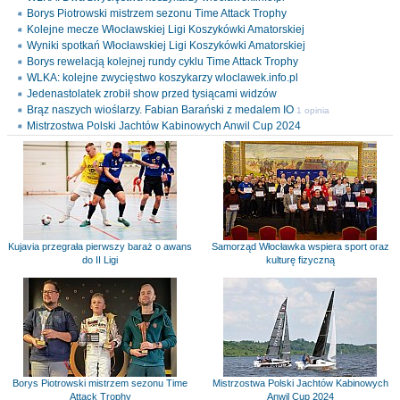
Borys Piotrowski mistrzem sezonu Time Attack Trophy
Kolejne mecze Włocławskiej Ligi Koszykówki Amatorskiej
Wyniki spotkań Włocławskiej Ligi Koszykówki Amatorskiej
Borys rewelacją kolejnej rundy cyklu Time Attack Trophy
WLKA: kolejne zwycięstwo koszykarzy wloclawek.info.pl
Jedenastolatek zrobił show przed tysiącami widzów
Brąz naszych wioślarzy. Fabian Barański z medalem IO
1 opinia
Mistrzostwa Polski Jachtów Kabinowych Anwil Cup 2024
Kujavia przegrała pierwszy baraż o awans
Samorząd Włocławka wspiera sport oraz
do II Ligi
kulturę fizyczną
Borys Piotrowski mistrzem sezonu Time
Mistrzostwa Polski Jachtów Kabinowych
Attack Trophy
Anwil Cup 2024