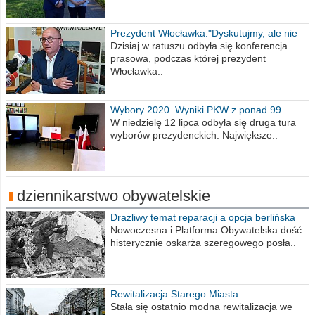
Prezydent Włocławka:"Dyskutujmy, ale nie
obrażajmy się”
Dzisiaj w ratuszu odbyła się konferencja
prasowa, podczas której prezydent
Włocławka..
Wybory 2020. Wyniki PKW z ponad 99
procent obwodów
W niedzielę 12 lipca odbyła się druga tura
wyborów prezydenckich. Największe..
dziennikarstwo obywatelskie
Drażliwy temat reparacji a opcja berlińska
Nowoczesna i Platforma Obywatelska dość
histerycznie oskarża szeregowego posła..
Rewitalizacja Starego Miasta
Stała się ostatnio modna rewitalizacja we