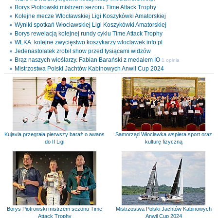
Borys Piotrowski mistrzem sezonu Time Attack Trophy
Kolejne mecze Włocławskiej Ligi Koszykówki Amatorskiej
Wyniki spotkań Włocławskiej Ligi Koszykówki Amatorskiej
Borys rewelacją kolejnej rundy cyklu Time Attack Trophy
WLKA: kolejne zwycięstwo koszykarzy wloclawek.info.pl
Jedenastolatek zrobił show przed tysiącami widzów
Brąz naszych wioślarzy. Fabian Barański z medalem IO
1 opinia
Mistrzostwa Polski Jachtów Kabinowych Anwil Cup 2024
Kujavia przegrała pierwszy baraż o awans
Samorząd Włocławka wspiera sport oraz
do II Ligi
kulturę fizyczną
Borys Piotrowski mistrzem sezonu Time
Mistrzostwa Polski Jachtów Kabinowych
Attack Trophy
Anwil Cup 2024