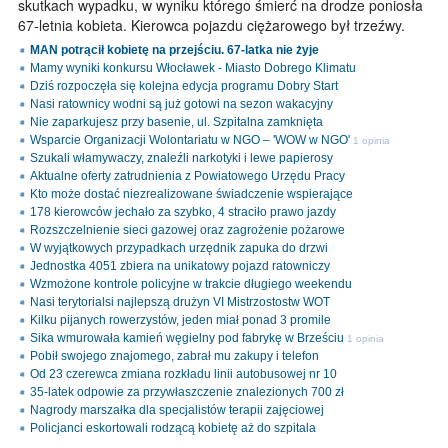
skutkach wypadku, w wyniku którego śmierć na drodze poniosła
67-letnia kobieta. Kierowca pojazdu ciężarowego był trzeźwy.
MAN potrącił kobietę na przejściu. 67-latka nie żyje
Mamy wyniki konkursu Włocławek - Miasto Dobrego Klimatu
Dziś rozpoczęła się kolejna edycja programu Dobry Start
Nasi ratownicy wodni są już gotowi na sezon wakacyjny
Nie zaparkujesz przy basenie, ul. Szpitalna zamknięta
Wsparcie Organizacji Wolontariatu w NGO – 'WOW w NGO'
1 opinia
Szukali włamywaczy, znaleźli narkotyki i lewe papierosy
Aktualne oferty zatrudnienia z Powiatowego Urzędu Pracy
Kto może dostać niezrealizowane świadczenie wspierające
178 kierowców jechało za szybko, 4 straciło prawo jazdy
Rozszczelnienie sieci gazowej oraz zagrożenie pożarowe
W wyjątkowych przypadkach urzędnik zapuka do drzwi
Jednostka 4051 zbiera na unikatowy pojazd ratowniczy
Wzmożone kontrole policyjne w trakcie długiego weekendu
Nasi terytorialsi najlepszą drużyn VI Mistrzostostw WOT
Kilku pijanych rowerzystów, jeden miał ponad 3 promile
Sika wmurowała kamień węgielny pod fabrykę w Brześciu
1 opinia
Pobił swojego znajomego, zabrał mu zakupy i telefon
Od 23 czerewca zmiana rozkładu linii autobusowej nr 10
35-latek odpowie za przywłaszczenie znalezionych 700 zł
Nagrody marszałka dla specjalistów terapii zajęciowej
Policjanci eskortowali rodzącą kobietę aż do szpitala