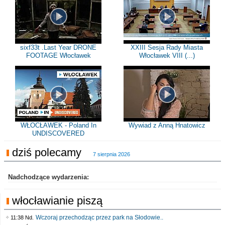
sixf33t .Last Year DRONE
XXIII Sesja Rady Miasta
FOOTAGE Włocławek
Włocławek VIII (...)
WŁOCŁAWEK - Poland In
Wywiad z Anną Hnatowicz
UNDISCOVERED
dziś polecamy
7 sierpnia 2026
Nadchodzące wydarzenia:
włocławianie piszą
Wczoraj przechodząc przez park na Słodowie..
11:38 Nd.