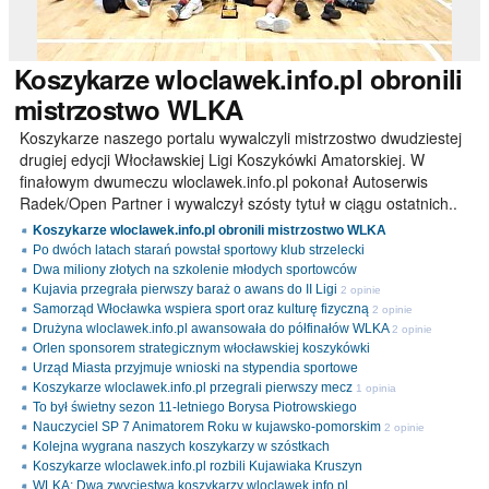
Koszykarze
wloclawek.info.pl obronili
mistrzostwo WLKA
Koszykarze naszego portalu wywalczyli mistrzostwo dwudziestej
drugiej edycji Włocławskiej Ligi Koszykówki Amatorskiej. W
finałowym dwumeczu wloclawek.info.pl pokonał Autoserwis
Radek/Open Partner i wywalczył szósty tytuł w ciągu ostatnich..
Koszykarze wloclawek.info.pl obronili mistrzostwo WLKA
Po dwóch latach starań powstał sportowy klub strzelecki
Dwa miliony złotych na szkolenie młodych sportowców
Kujavia przegrała pierwszy baraż o awans do II Ligi
2 opinie
Samorząd Włocławka wspiera sport oraz kulturę fizyczną
2 opinie
Drużyna wloclawek.info.pl awansowała do półfinałów WLKA
2 opinie
Orlen sponsorem strategicznym włocławskiej koszykówki
Urząd Miasta przyjmuje wnioski na stypendia sportowe
Koszykarze wloclawek.info.pl przegrali pierwszy mecz
1 opinia
To był świetny sezon 11-letniego Borysa Piotrowskiego
Nauczyciel SP 7 Animatorem Roku w kujawsko-pomorskim
2 opinie
Kolejna wygrana naszych koszykarzy w szóstkach
Koszykarze wloclawek.info.pl rozbili Kujawiaka Kruszyn
WLKA: Dwa zwycięstwa koszykarzy wloclawek.info.pl