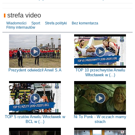
strefa video
Wiadomości
Sport
Strefa polityki
Bez komentarza
Filmy internautów
Prezydent odwiedził Anwil S.A
TOP 10 przechwytów Anwilu
Włocławek w (...)
TOP 5 rzutów Anwilu Włocławek w
Ni To Ponk - W oczach mamy
BCL w (...)
strach