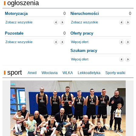
ogłoszenia
Motoryzacja
0
Nieruchomości
0
Zobacz wszystkie
Zobacz wszystkie
Pozostałe
0
Oferty pracy
Zobacz wszystkie
Więcej ofert
Szukam pracy
Więcej ofert
sport
Anwil
Włocłavia
WLKA
Lekkoatletyka
Sporty walki