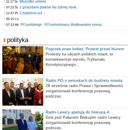
Wszystko umiera
11:17 Śr.
z gniazdami ptaków Na żytniej obok..
07:23 Śr.
Czytaliście już :..
12:47 Pt.
..
05:15 Cz.
PO politologii . PO remontowcu Wojtkowskim mamy..
07:13 Wt.
polityka
Pogrzeb praw kobiet. Protest przed biurem
poselskim PiS
Protesty na ulicach polskich miast, to
konsekwencje wyroku Trybunału
Konstytucyjnego,..
Radni PiS o wnioskach do budżetu miasta
na 2021 rok
28 września radni Prawa i Sprawiedliwości
zorganizowali konferencję prasową,
podczas..
Radni Lewicy apelują do biskupa A.
Wiesława Meringa
Dziś pod Pałacem Biskupim radni Lewicy
zorganizowali konferencję prasową,
podczas..