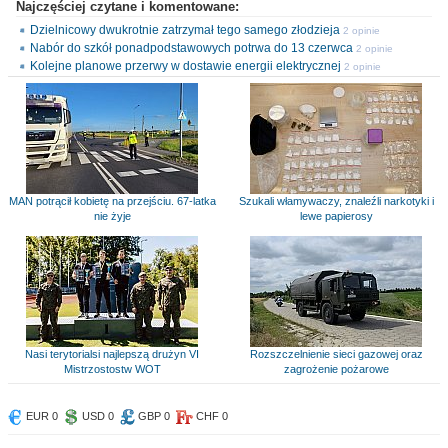
Najczęściej czytane i komentowane:
Dzielnicowy dwukrotnie zatrzymał tego samego złodzieja
2 opinie
Nabór do szkół ponadpodstawowych potrwa do 13 czerwca
2 opinie
Kolejne planowe przerwy w dostawie energii elektrycznej
2 opinie
MAN potrącił kobietę na przejściu. 67-latka
Szukali włamywaczy, znaleźli narkotyki i
nie żyje
lewe papierosy
Nasi terytorialsi najlepszą drużyn VI
Rozszczelnienie sieci gazowej oraz
Mistrzostostw WOT
zagrożenie pożarowe
EUR 0
USD 0
GBP 0
CHF 0