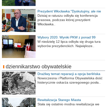
Prezydent Włocławka:"Dyskutujmy, ale nie
obrażajmy się”
Dzisiaj w ratuszu odbyła się konferencja
prasowa, podczas której prezydent
Włocławka..
Wybory 2020. Wyniki PKW z ponad 99
procent obwodów
W niedzielę 12 lipca odbyła się druga tura
wyborów prezydenckich. Największe..
dziennikarstwo obywatelskie
Drażliwy temat reparacji a opcja berlińska
Nowoczesna i Platforma Obywatelska dość
histerycznie oskarża szeregowego posła..
Rewitalizacja Starego Miasta
Stała się ostatnio modna rewitalizacja we