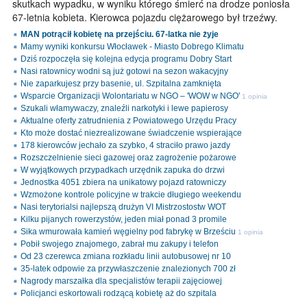
skutkach wypadku, w wyniku którego śmierć na drodze poniosła
67-letnia kobieta. Kierowca pojazdu ciężarowego był trzeźwy.
MAN potrącił kobietę na przejściu. 67-latka nie żyje
Mamy wyniki konkursu Włocławek - Miasto Dobrego Klimatu
Dziś rozpoczęła się kolejna edycja programu Dobry Start
Nasi ratownicy wodni są już gotowi na sezon wakacyjny
Nie zaparkujesz przy basenie, ul. Szpitalna zamknięta
Wsparcie Organizacji Wolontariatu w NGO – 'WOW w NGO'
1 opinia
Szukali włamywaczy, znaleźli narkotyki i lewe papierosy
Aktualne oferty zatrudnienia z Powiatowego Urzędu Pracy
Kto może dostać niezrealizowane świadczenie wspierające
178 kierowców jechało za szybko, 4 straciło prawo jazdy
Rozszczelnienie sieci gazowej oraz zagrożenie pożarowe
W wyjątkowych przypadkach urzędnik zapuka do drzwi
Jednostka 4051 zbiera na unikatowy pojazd ratowniczy
Wzmożone kontrole policyjne w trakcie długiego weekendu
Nasi terytorialsi najlepszą drużyn VI Mistrzostostw WOT
Kilku pijanych rowerzystów, jeden miał ponad 3 promile
Sika wmurowała kamień węgielny pod fabrykę w Brześciu
1 opinia
Pobił swojego znajomego, zabrał mu zakupy i telefon
Od 23 czerewca zmiana rozkładu linii autobusowej nr 10
35-latek odpowie za przywłaszczenie znalezionych 700 zł
Nagrody marszałka dla specjalistów terapii zajęciowej
Policjanci eskortowali rodzącą kobietę aż do szpitala