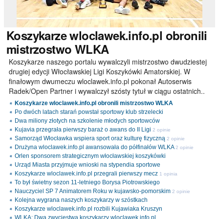
Koszykarze
wloclawek.info.pl obronili
mistrzostwo WLKA
Koszykarze naszego portalu wywalczyli mistrzostwo dwudziestej
drugiej edycji Włocławskiej Ligi Koszykówki Amatorskiej. W
finałowym dwumeczu wloclawek.info.pl pokonał Autoserwis
Radek/Open Partner i wywalczył szósty tytuł w ciągu ostatnich..
Koszykarze wloclawek.info.pl obronili mistrzostwo WLKA
Po dwóch latach starań powstał sportowy klub strzelecki
Dwa miliony złotych na szkolenie młodych sportowców
Kujavia przegrała pierwszy baraż o awans do II Ligi
2 opinie
Samorząd Włocławka wspiera sport oraz kulturę fizyczną
2 opinie
Drużyna wloclawek.info.pl awansowała do półfinałów WLKA
2 opinie
Orlen sponsorem strategicznym włocławskiej koszykówki
Urząd Miasta przyjmuje wnioski na stypendia sportowe
Koszykarze wloclawek.info.pl przegrali pierwszy mecz
1 opinia
To był świetny sezon 11-letniego Borysa Piotrowskiego
Nauczyciel SP 7 Animatorem Roku w kujawsko-pomorskim
2 opinie
Kolejna wygrana naszych koszykarzy w szóstkach
Koszykarze wloclawek.info.pl rozbili Kujawiaka Kruszyn
WLKA: Dwa zwycięstwa koszykarzy wloclawek.info.pl