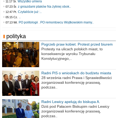
Wszystko umiera
11:17 Śr.
z gniazdami ptaków Na żytniej obok..
07:23 Śr.
Czytaliście już :..
12:47 Pt.
..
05:15 Cz.
PO politologii . PO remontowcu Wojtkowskim mamy..
07:13 Wt.
polityka
Pogrzeb praw kobiet. Protest przed biurem
poselskim PiS
Protesty na ulicach polskich miast, to
konsekwencje wyroku Trybunału
Konstytucyjnego,..
Radni PiS o wnioskach do budżetu miasta
na 2021 rok
28 września radni Prawa i Sprawiedliwości
zorganizowali konferencję prasową,
podczas..
Radni Lewicy apelują do biskupa A.
Wiesława Meringa
Dziś pod Pałacem Biskupim radni Lewicy
zorganizowali konferencję prasową,
podczas..