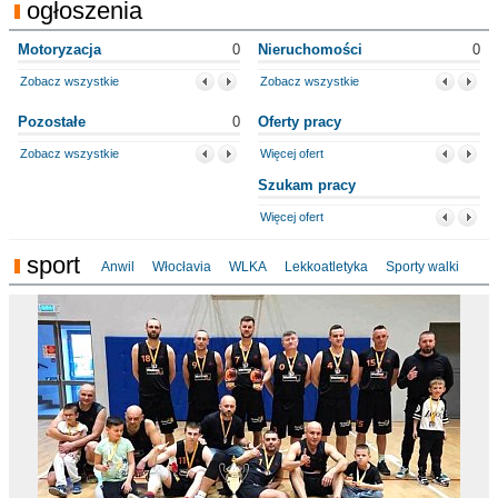
ogłoszenia
Motoryzacja
0
Nieruchomości
0
Zobacz wszystkie
Zobacz wszystkie
Pozostałe
0
Oferty pracy
Zobacz wszystkie
Więcej ofert
Szukam pracy
Więcej ofert
sport
Anwil
Włocłavia
WLKA
Lekkoatletyka
Sporty walki