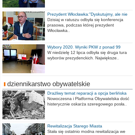
Prezydent Włocławka:"Dyskutujmy, ale nie
obrażajmy się”
Dzisiaj w ratuszu odbyła się konferencja
prasowa, podczas której prezydent
Włocławka..
Wybory 2020. Wyniki PKW z ponad 99
procent obwodów
W niedzielę 12 lipca odbyła się druga tura
wyborów prezydenckich. Największe..
dziennikarstwo obywatelskie
Drażliwy temat reparacji a opcja berlińska
Nowoczesna i Platforma Obywatelska dość
histerycznie oskarża szeregowego posła..
Rewitalizacja Starego Miasta
Stała się ostatnio modna rewitalizacja we