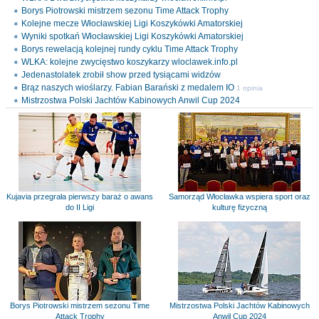
Borys Piotrowski mistrzem sezonu Time Attack Trophy
Kolejne mecze Włocławskiej Ligi Koszykówki Amatorskiej
Wyniki spotkań Włocławskiej Ligi Koszykówki Amatorskiej
Borys rewelacją kolejnej rundy cyklu Time Attack Trophy
WLKA: kolejne zwycięstwo koszykarzy wloclawek.info.pl
Jedenastolatek zrobił show przed tysiącami widzów
Brąz naszych wioślarzy. Fabian Barański z medalem IO
1 opinia
Mistrzostwa Polski Jachtów Kabinowych Anwil Cup 2024
Kujavia przegrała pierwszy baraż o awans
Samorząd Włocławka wspiera sport oraz
do II Ligi
kulturę fizyczną
Borys Piotrowski mistrzem sezonu Time
Mistrzostwa Polski Jachtów Kabinowych
Attack Trophy
Anwil Cup 2024