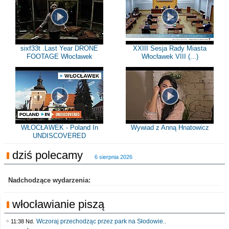
sixf33t .Last Year DRONE
XXIII Sesja Rady Miasta
FOOTAGE Włocławek
Włocławek VIII (...)
WŁOCŁAWEK - Poland In
Wywiad z Anną Hnatowicz
UNDISCOVERED
dziś polecamy
6 sierpnia 2026
Nadchodzące wydarzenia:
włocławianie piszą
Wczoraj przechodząc przez park na Słodowie..
11:38 Nd.