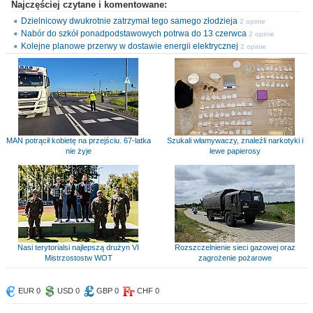
Najczęściej czytane i komentowane:
Dzielnicowy dwukrotnie zatrzymał tego samego złodzieja
2 opinie
Nabór do szkół ponadpodstawowych potrwa do 13 czerwca
2 opinie
Kolejne planowe przerwy w dostawie energii elektrycznej
2 opinie
MAN potrącił kobietę na przejściu. 67-latka
Szukali włamywaczy, znaleźli narkotyki i
nie żyje
lewe papierosy
Nasi terytorialsi najlepszą drużyn VI
Rozszczelnienie sieci gazowej oraz
Mistrzostostw WOT
zagrożenie pożarowe
EUR 0
USD 0
GBP 0
CHF 0