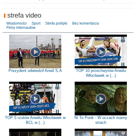
strefa video
Wiadomości
Sport
Strefa polityki
Bez komentarza
Filmy internautów
Prezydent odwiedził Anwil S.A
TOP 10 przechwytów Anwilu
Włocławek w (...)
TOP 5 rzutów Anwilu Włocławek w
Ni To Ponk - W oczach mamy
BCL w (...)
strach