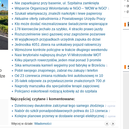
1
Nie zaparkujesz przy basenie, ul. Szpitalna zamknięta
0
Wsparcie Organizacji Wolontariatu w NGO – 'WOW w NGO'
1
0
Szukali włamywaczy, znaleźli narkotyki i lewe papierosy
opinia
Aktualne oferty zatrudnienia z Powiatowego Urzędu Pracy
Kto może dostać niezrealizowane świadczenie wspierające
178 kierowców jechało za szybko, 4 straciło prawo jazdy
Rozszczelnienie sieci gazowej oraz zagrożenie pożarowe
W wyjątkowych przypadkach urzędnik zapuka do drzwi
Jednostka 4051 zbiera na unikatowy pojazd ratowniczy
Wzmożone kontrole policyjne w trakcie długiego weekendu
Nasi terytorialsi najlepszą drużyn VI Mistrzostostw WOT
Kilku pijanych rowerzystów, jeden miał ponad 3 promile
Sika wmurowała kamień węgielny pod fabrykę w Brześciu
1
o
Pobił swojego znajomego, zabrał mu zakupy i telefon
opinia
dze
Od 23 czerewca zmiana rozkładu linii autobusowej nr 10
35-latek odpowie za przywłaszczenie znalezionych 700 zł
Nagrody marszałka dla specjalistów terapii zajęciowej
Policjanci eskortowali rodzącą kobietę aż do szpitala
Najczęściej czytane i komentowane:
Dzielnicowy dwukrotnie zatrzymał tego samego złodzieja
2 opinie
Nabór do szkół ponadpodstawowych potrwa do 13 czerwca
2
Kolejne planowe przerwy w dostawie energii elektrycznej
opinie
2 opinie
Więcej w dziale:
Wiadomości