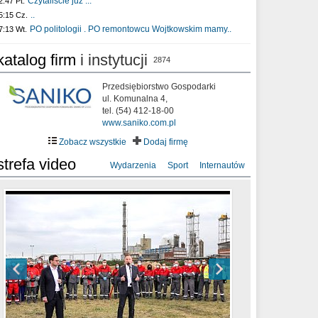
Czytaliście już :..
2:47 Pt.
..
5:15 Cz.
PO politologii . PO remontowcu Wojtkowskim mamy..
7:13 Wt.
katalog firm
i instytucji
2874
Przedsiębiorstwo Gospodarki
ul. Komunalna 4,
tel. (54) 412-18-00
www.saniko.com.pl
Zobacz wszystkie
Dodaj firmę
strefa video
Wydarzenia
Sport
Internautów
sixf33t .Last Year DRONE FOOTAGE
XXIII Sesja Rady Miasta Włocławek VIII
Ni To Ponk - W oczach mamy strach
Włocławek
kadencji w dniu 09.06.2020 r.