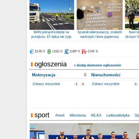
MAN potrącił kobietę na
Szukali włamywaczy, znaleźli
Nasi te
przejściu. 67-latka nie żyje
narkotyki i lewe papierosy
drużyn V
EUR 0
USD 0
GBP 0
CHF 0
ogłoszenia
+ dodaj darmowe ogłoszenie
Motoryzacja
0
Nieruchomości
Zobacz wszystkie
Zobacz wszystkie
sport
Anwil
Włocłavia
WLKA
Lekkoatletyka
Sp