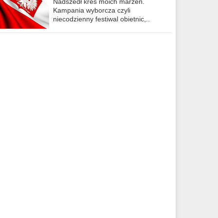
Nadszedł kres moich marzeń.
Kampania wyborcza czyli
niecodzienny festiwal obietnic,..