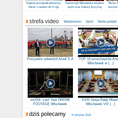
Kujavia przegrała pierwszy
Samorząd Włocławka wspiera
Borys 
baraż o awans do II Ligi
sport oraz kulturę fizyczną
sezonu 
strefa video
Wiadomości
Sport
Strefa polityki
Prezydent odwiedził Anwil S.A
TOP 10 przechwytów Anw
Włocławek w (...)
sixf33t .Last Year DRONE
XXIII Sesja Rady Miast
FOOTAGE Włocławek
Włocławek VIII (...)
dziś polecamy
6 sierpnia 2026