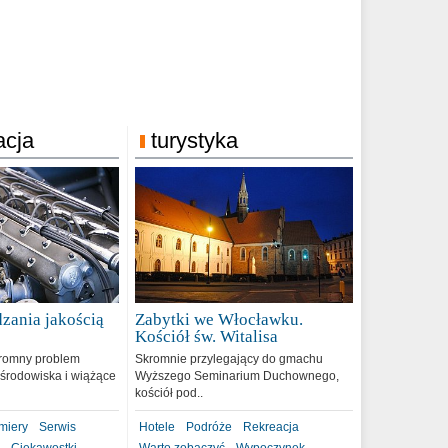
acja
turystyka
zania jakością
Zabytki we Włocławku.
9
Kościół św. Witalisa
romny problem
Skromnie przylegający do gmachu
środowiska i wiążące
Wyższego Seminarium Duchownego,
kościół pod..
miery
Serwis
Hotele
Podróże
Rekreacja