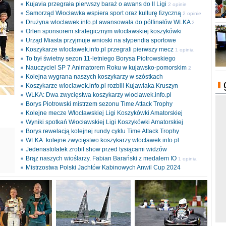
Kujavia przegrała pierwszy baraż o awans do II Ligi
2 opinie
Samorząd Włocławka wspiera sport oraz kulturę fizyczną
2 opinie
Drużyna wloclawek.info.pl awansowała do półfinałów WLKA
2
Orlen sponsorem strategicznym włocławskiej koszykówki
opinie
Urząd Miasta przyjmuje wnioski na stypendia sportowe
Koszykarze wloclawek.info.pl przegrali pierwszy mecz
1 opinia
To był świetny sezon 11-letniego Borysa Piotrowskiego
Nauczyciel SP 7 Animatorem Roku w kujawsko-pomorskim
2
Kolejna wygrana naszych koszykarzy w szóstkach
opinie
Koszykarze wloclawek.info.pl rozbili Kujawiaka Kruszyn
WLKA: Dwa zwycięstwa koszykarzy wloclawek.info.pl
Borys Piotrowski mistrzem sezonu Time Attack Trophy
Kolejne mecze Włocławskiej Ligi Koszykówki Amatorskiej
Wyniki spotkań Włocławskiej Ligi Koszykówki Amatorskiej
Borys rewelacją kolejnej rundy cyklu Time Attack Trophy
ki
WLKA: kolejne zwycięstwo koszykarzy wloclawek.info.pl
l
Jedenastolatek zrobił show przed tysiącami widzów
Brąz naszych wioślarzy. Fabian Barański z medalem IO
1 opinia
Mistrzostwa Polski Jachtów Kabinowych Anwil Cup 2024