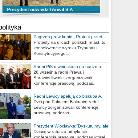
TOP 10 przechwytów Anwilu Włocławek
TOP 5 rzutów Anwilu Włocławek w BCL
Prezydent odwiedził Anwil S.A
w EBL w sezonie 2019/2020
w sezonie 2019/2020
polityka
Pogrzeb praw kobiet. Protest przed
biurem poselskim PiS
Protesty na ulicach polskich miast, to
konsekwencje wyroku Trybunału
Konstytucyjnego,..
Radni PiS o wnioskach do budżetu
miasta na 2021 rok
28 września radni Prawa i
Sprawiedliwości zorganizowali
konferencję prasową, podczas..
Radni Lewicy apelują do biskupa A.
Wiesława Meringa
Dziś pod Pałacem Biskupim radni
Lewicy zorganizowali konferencję
prasową, podczas..
Prezydent Włocławka:"Dyskutujmy, ale
nie obrażajmy się”
Dzisiaj w ratuszu odbyła się
konferencja prasowa, podczas której