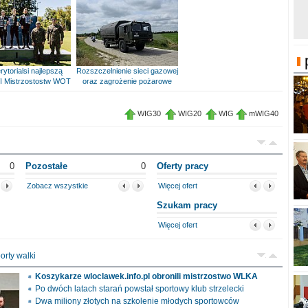
rytorialsi najlepszą
Rozszczelnienie sieci gazowej
I Mistrzostostw WOT
oraz zagrożenie pożarowe
WIG30
WIG20
WIG
mWIG40
0
Pozostałe
0
Oferty pracy
Zobacz wszystkie
Więcej ofert
Szukam pracy
Więcej ofert
orty walki
Koszykarze wloclawek.info.pl obronili mistrzostwo WLKA
Po dwóch latach starań powstał sportowy klub strzelecki
Dwa miliony złotych na szkolenie młodych sportowców