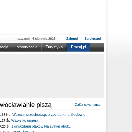
czwartek,
6 sierpnia 2026
Zaloguj
Zarejestruj
kacja
Motoryzacja
Turystyka
Pracuj.pl
włocławianie piszą
Załóż nowy temat
Wczoraj przechodząc przez park na Słodowie..
1:38 Nd.
Wszystko umiera
1:17 Śr.
z gniazdami ptaków Na żytniej obok..
7:23 Śr.