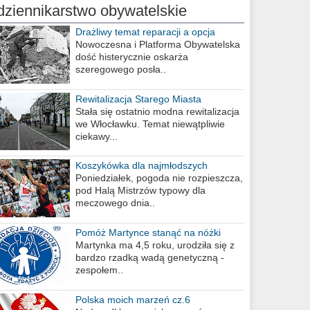
dziennikarstwo obywatelskie
Drażliwy temat reparacji a opcja
berlińska
Nowoczesna i Platforma Obywatelska
dość histerycznie oskarża
szeregowego posła..
Rewitalizacja Starego Miasta
Stała się ostatnio modna rewitalizacja
we Włocławku. Temat niewątpliwie
ciekawy...
Koszykówka dla najmłodszych
Poniedziałek, pogoda nie rozpieszcza,
pod Halą Mistrzów typowy dla
meczowego dnia..
Pomóż Martynce stanąć na nóżki
Martynka ma 4,5 roku, urodziła się z
bardzo rzadką wadą genetyczną -
zespołem..
Polska moich marzeń cz.6