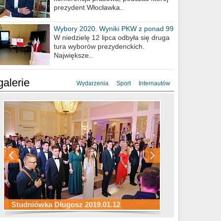
prezydent Włocławka..
Wybory 2020. Wyniki PKW z ponad 99
procent obwodów
W niedzielę 12 lipca odbyła się druga
tura wyborów prezydenckich.
Największe..
galerie
Wydarzenia
Sport
Internautów
Studniówka ZS Ekonomicznych
Studniówka Kopernik 2019.01.11
Studniówka LMK 2019.01.05
2019.01.05
Studniówka Długosz 2019.01.12
ZS Budowlanych 2019.01.12
Studniówka LZK 2019.01.11