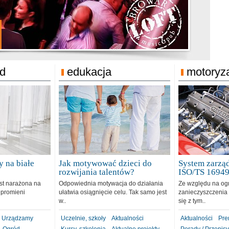
jonat Michelin
rodzie 31.12.2018
ód
edukacja
motoryz
 na białe
Jak motywować dzieci do
System zarząd
rozwijania talentów?
ISO/TS 1694
est narażona na
Odpowiednia motywacja do działania
Ze względu na og
 promieni
ułatwia osiągnięcie celu. Tak samo jest
zanieczyszczenia 
w..
się z tym..
Urządzamy
Uczelnie, szkoły
Aktualności
Aktualności
Pre