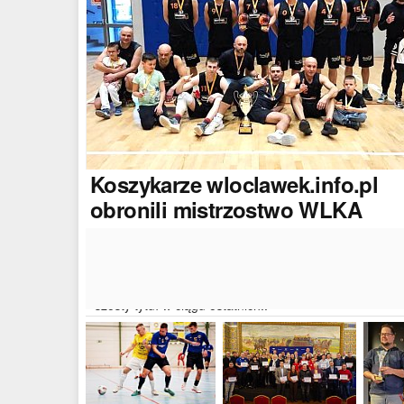
Koszykarze
wloclawek.info.pl
obronili mistrzostwo WLKA
Koszykarze naszego portalu wywalczyli mistrzostwo
dwudziestej drugiej edycji Włocławskiej Ligi Koszyków
Amatorskiej. W finałowym dwumeczu wloclawek.info.p
pokonał Autoserwis Radek/Open Partner i wywalczył
szósty tytuł w ciągu ostatnich..