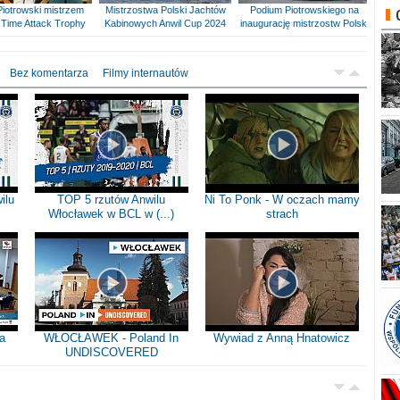
Piotrowski mistrzem
Mistrzostwa Polski Jachtów
Podium Piotrowskiego na
Time Attack Trophy
Kabinowych Anwil Cup 2024
inaugurację mistrzostw Polski
Bez komentarza
Filmy internautów
ilu
TOP 5 rzutów Anwilu
Ni To Ponk - W oczach mamy
Włocławek w BCL w (...)
strach
a
WŁOCŁAWEK - Poland In
Wywiad z Anną Hnatowicz
UNDISCOVERED