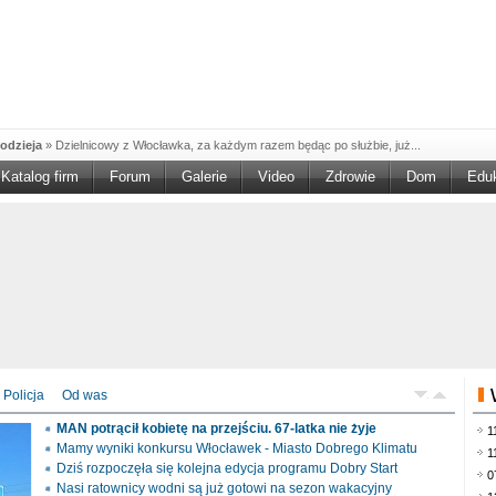
odzieja
»
Dzielnicowy z Włocławka, za każdym razem będąc po służbie, już...
Katalog firm
Forum
Galerie
Video
Zdrowie
Dom
Edu
W w NGO'
»
Ruszył nabór w konkursie „Wsparcie Organizacji Wolontariatu w NGO –
rześciu
»
Sika Poland rozpoczęła budowę swojej nowej fabryki w Brześciu
e
»
Policjanci wyjaśniają dokładne okoliczności tragicznego w skutkach...
blaskiem
»
Kujawsko-Pomorska Organizacja Turystyczna wraz z partnerami
du Pracy
»
Szukasz pracy, zajęcia dorywczego, czy może chcesz całkowicie
zieja
»
Policjanci zatrzymali 40–latka, który na terenie powiatu włocławskiego...
mochód
»
Mundurowi z Topólki zatrzymali 66-letniego mężczyznę, podejrzanego o...
Policja
Od was
ontach
»
Od czerwca rozpoczął się nowy okres świadczeniowy 800 plus, który
MAN potrącił kobietę na przejściu. 67-latka nie żyje
1
drogach
»
Policjanci ruchu drogowego przeprowadzili na drogach Włocławka i
Mamy wyniki konkursu Włocławek - Miasto Dobrego Klimatu
1
Dziś rozpoczęła się kolejna edycja programu Dobry Start
0
Nasi ratownicy wodni są już gotowi na sezon wakacyjny