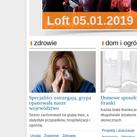
Sylwester Pens
Loft 05.01.2019
Sylwester Podg
31.12.2018
zdrowie
dom i ogr
Specjaliści ostrzegają, grypa
Domowe sposoby
opanowała nasze
firanki
województwo
Każda biała firanka j
Sezon zachorowań na grypę trwa, a
długotrwałe działanie
statystyki przypadków, hospitalizacji i
słonecznych..
zgonów..
Projekty i aranżacje
Uroda
Żywienie
Zdrowie