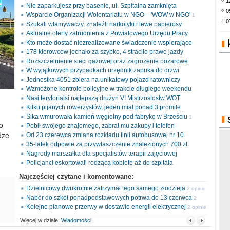
1
Nie zaparkujesz przy basenie, ul. Szpitalna zamknięta
0
Wsparcie Organizacji Wolontariatu w NGO – 'WOW w NGO'
1
0
Szukali włamywaczy, znaleźli narkotyki i lewe papierosy
opinia
Aktualne oferty zatrudnienia z Powiatowego Urzędu Pracy
Kto może dostać niezrealizowane świadczenie wspierające
178 kierowców jechało za szybko, 4 straciło prawo jazdy
Rozszczelnienie sieci gazowej oraz zagrożenie pożarowe
W wyjątkowych przypadkach urzędnik zapuka do drzwi
Jednostka 4051 zbiera na unikatowy pojazd ratowniczy
Wzmożone kontrole policyjne w trakcie długiego weekendu
Nasi terytorialsi najlepszą drużyn VI Mistrzostostw WOT
Kilku pijanych rowerzystów, jeden miał ponad 3 promile
Sika wmurowała kamień węgielny pod fabrykę w Brześciu
1
o
Pobił swojego znajomego, zabrał mu zakupy i telefon
opinia
dze
Od 23 czerewca zmiana rozkładu linii autobusowej nr 10
35-latek odpowie za przywłaszczenie znalezionych 700 zł
Nagrody marszałka dla specjalistów terapii zajęciowej
Policjanci eskortowali rodzącą kobietę aż do szpitala
Najczęściej czytane i komentowane:
Dzielnicowy dwukrotnie zatrzymał tego samego złodzieja
2 opinie
Nabór do szkół ponadpodstawowych potrwa do 13 czerwca
2
Kolejne planowe przerwy w dostawie energii elektrycznej
opinie
2 opinie
Więcej w dziale:
Wiadomości