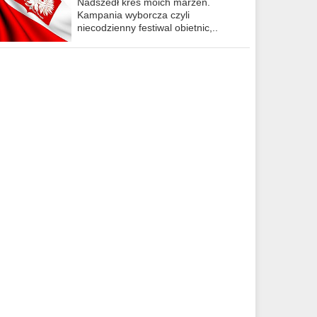
Nadszedł kres moich marzeń.
Kampania wyborcza czyli
niecodzienny festiwal obietnic,..