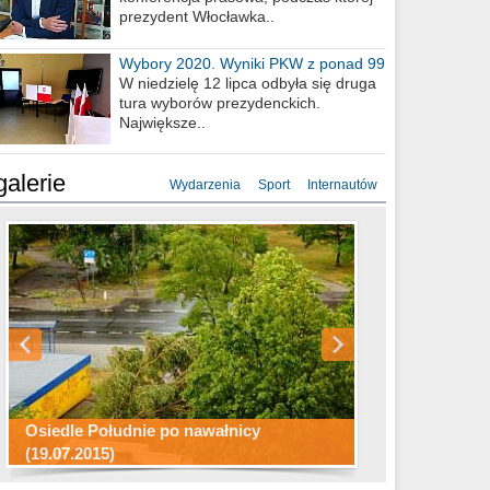
prezydent Włocławka..
Wybory 2020. Wyniki PKW z ponad 99
procent obwodów
W niedzielę 12 lipca odbyła się druga
tura wyborów prezydenckich.
Największe..
galerie
Wydarzenia
Sport
Internautów
Konkurs fotograficzny "Co to za
Miasto kładzie się do snu .
miejsca"
Ścieżka rowerowa w naszym mieście
Osiedle Południe po nawałnicy
(19.07.2015)
Wizytówka Włocławka
polowanie wigilijne 2014