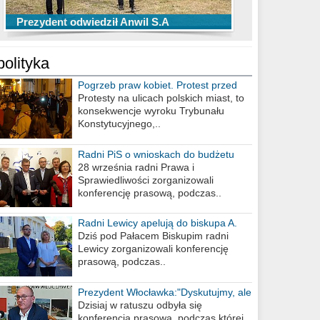
TOP 10 przechwytów Anwilu Włocławek
TOP 5 rzutów Anwilu Włocławek w BCL
Prezydent odwiedził Anwil S.A
w EBL w sezonie 2019/2020
w sezonie 2019/2020
polityka
Pogrzeb praw kobiet. Protest przed
biurem poselskim PiS
Protesty na ulicach polskich miast, to
konsekwencje wyroku Trybunału
Konstytucyjnego,..
Radni PiS o wnioskach do budżetu
miasta na 2021 rok
28 września radni Prawa i
Sprawiedliwości zorganizowali
konferencję prasową, podczas..
Radni Lewicy apelują do biskupa A.
Wiesława Meringa
Dziś pod Pałacem Biskupim radni
Lewicy zorganizowali konferencję
prasową, podczas..
Prezydent Włocławka:"Dyskutujmy, ale
nie obrażajmy się”
Dzisiaj w ratuszu odbyła się
konferencja prasowa, podczas której