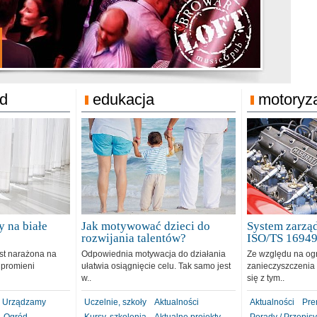
jonat Michelin
rodzie 31.12.2018
ód
edukacja
motoryz
 na białe
Jak motywować dzieci do
System zarząd
rozwijania talentów?
ISO/TS 1694
est narażona na
Odpowiednia motywacja do działania
Ze względu na og
 promieni
ułatwia osiągnięcie celu. Tak samo jest
zanieczyszczenia 
w..
się z tym..
Urządzamy
Uczelnie, szkoły
Aktualności
Aktualności
Pre