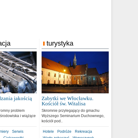
acja
turystyka
zania jakością
Zabytki we Włocławku.
9
Kościół św. Witalisa
romny problem
Skromnie przylegający do gmachu
środowiska i wiążące
Wyższego Seminarium Duchownego,
kościół pod..
miery
Serwis
Hotele
Podróże
Rekreacja