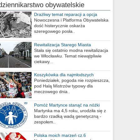
dziennikarstwo obywatelskie
Drażliwy temat reparacji a opcja
berlińska
Nowoczesna i Platforma Obywatelska
dość histerycznie oskarża
szeregowego posła..
Rewitalizacja Starego Miasta
Stała się ostatnio modna rewitalizacja
we Włocławku. Temat niewątpliwie
ciekawy...
Koszykówka dla najmłodszych
Poniedziałek, pogoda nie rozpieszcza,
pod Halą Mistrzów typowy dla
meczowego dnia..
Pomóż Martynce stanąć na nóżki
Martynka ma 4,5 roku, urodziła się z
bardzo rzadką wadą genetyczną -
zespołem..
Polska moich marzeń cz.6