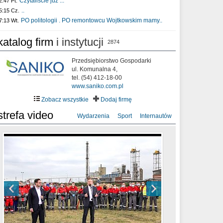
Czytaliście już :..
2:47 Pt.
..
5:15 Cz.
PO politologii . PO remontowcu Wojtkowskim mamy..
7:13 Wt.
katalog firm
i instytucji
2874
Przedsiębiorstwo Gospodarki
ul. Komunalna 4,
tel. (54) 412-18-00
www.saniko.com.pl
Zobacz wszystkie
Dodaj firmę
strefa video
Wydarzenia
Sport
Internautów
sixf33t .Last Year DRONE FOOTAGE
XXIII Sesja Rady Miasta Włocławek VIII
Ni To Ponk - W oczach mamy strach
Włocławek
kadencji w dniu 09.06.2020 r.