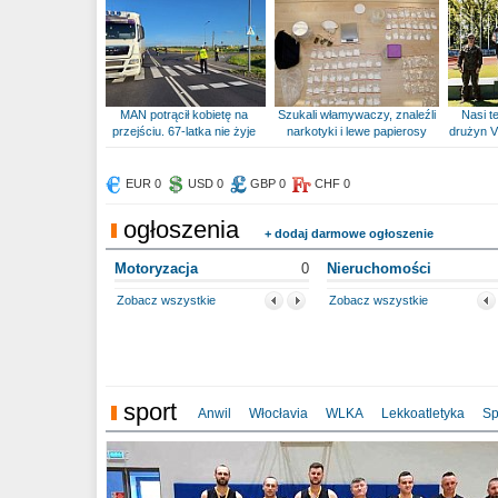
MAN potrącił kobietę na
Szukali włamywaczy, znaleźli
Nasi te
przejściu. 67-latka nie żyje
narkotyki i lewe papierosy
drużyn V
EUR 0
USD 0
GBP 0
CHF 0
ogłoszenia
+ dodaj darmowe ogłoszenie
Motoryzacja
0
Nieruchomości
Zobacz wszystkie
Zobacz wszystkie
sport
Anwil
Włocłavia
WLKA
Lekkoatletyka
Sp