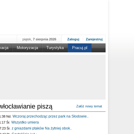
piątek,
7 sierpnia 2026
Zaloguj
Zarejestruj
kacja
Motoryzacja
Turystyka
Pracuj.pl
włocławianie piszą
Załóż nowy temat
Wczoraj przechodząc przez park na Słodowie..
1:38 Nd.
Wszystko umiera
1:17 Śr.
z gniazdami ptaków Na żytniej obok..
7:23 Śr.