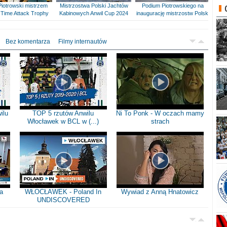
Piotrowski mistrzem
Mistrzostwa Polski Jachtów
Podium Piotrowskiego na
Time Attack Trophy
Kabinowych Anwil Cup 2024
inaugurację mistrzostw Polski
Bez komentarza
Filmy internautów
ilu
TOP 5 rzutów Anwilu
Ni To Ponk - W oczach mamy
Włocławek w BCL w (...)
strach
a
WŁOCŁAWEK - Poland In
Wywiad z Anną Hnatowicz
UNDISCOVERED