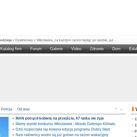
odzieja
»
Dzielnicowy z Włocławka, za każdym razem będąc po służbie, już...
Katalog firm
Forum
Galerie
Video
Zdrowie
Dom
Edu
W w NGO'
»
Ruszył nabór w konkursie „Wsparcie Organizacji Wolontariatu w NGO –
rześciu
»
Sika Poland rozpoczęła budowę swojej nowej fabryki w Brześciu
e
»
Policjanci wyjaśniają dokładne okoliczności tragicznego w skutkach...
blaskiem
»
Kujawsko-Pomorska Organizacja Turystyczna wraz z partnerami
du Pracy
»
Szukasz pracy, zajęcia dorywczego, czy może chcesz całkowicie
zieja
»
Policjanci zatrzymali 40–latka, który na terenie powiatu włocławskiego...
mochód
»
Mundurowi z Topólki zatrzymali 66-letniego mężczyznę, podejrzanego o...
Policja
Od was
ontach
»
Od czerwca rozpoczął się nowy okres świadczeniowy 800 plus, który
MAN potrącił kobietę na przejściu. 67-latka nie żyje
1
drogach
»
Policjanci ruchu drogowego przeprowadzili na drogach Włocławka i
Mamy wyniki konkursu Włocławek - Miasto Dobrego Klimatu
1
Dziś rozpoczęła się kolejna edycja programu Dobry Start
0
Nasi ratownicy wodni są już gotowi na sezon wakacyjny