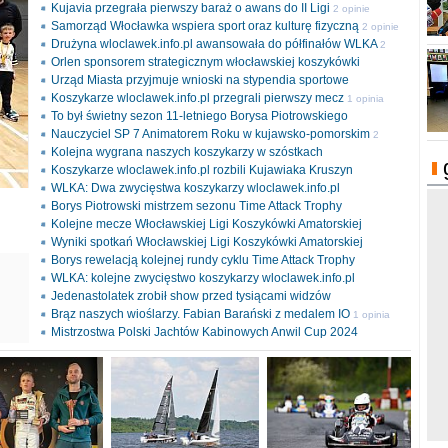
Kujavia przegrała pierwszy baraż o awans do II Ligi
2 opinie
Samorząd Włocławka wspiera sport oraz kulturę fizyczną
2 opinie
Drużyna wloclawek.info.pl awansowała do półfinałów WLKA
2
Orlen sponsorem strategicznym włocławskiej koszykówki
opinie
Urząd Miasta przyjmuje wnioski na stypendia sportowe
Koszykarze wloclawek.info.pl przegrali pierwszy mecz
1 opinia
To był świetny sezon 11-letniego Borysa Piotrowskiego
Nauczyciel SP 7 Animatorem Roku w kujawsko-pomorskim
2
Kolejna wygrana naszych koszykarzy w szóstkach
opinie
Koszykarze wloclawek.info.pl rozbili Kujawiaka Kruszyn
WLKA: Dwa zwycięstwa koszykarzy wloclawek.info.pl
Borys Piotrowski mistrzem sezonu Time Attack Trophy
Kolejne mecze Włocławskiej Ligi Koszykówki Amatorskiej
Wyniki spotkań Włocławskiej Ligi Koszykówki Amatorskiej
Borys rewelacją kolejnej rundy cyklu Time Attack Trophy
ki
WLKA: kolejne zwycięstwo koszykarzy wloclawek.info.pl
l
Jedenastolatek zrobił show przed tysiącami widzów
Brąz naszych wioślarzy. Fabian Barański z medalem IO
1 opinia
Mistrzostwa Polski Jachtów Kabinowych Anwil Cup 2024