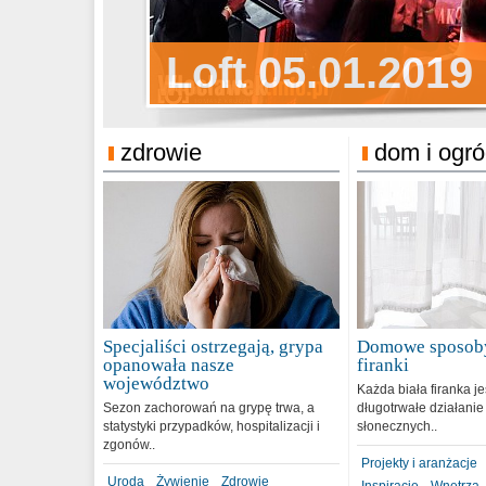
Sylwester Pens
Loft 05.01.2019
Sylwester Podg
31.12.2018
zdrowie
dom i ogr
Specjaliści ostrzegają, grypa
Domowe sposoby
opanowała nasze
firanki
województwo
Każda biała firanka j
Sezon zachorowań na grypę trwa, a
długotrwałe działanie
statystyki przypadków, hospitalizacji i
słonecznych..
zgonów..
Projekty i aranżacje
Uroda
Żywienie
Zdrowie