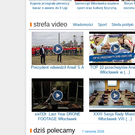
Kujavia przegrała pierwszy
Samorząd Włocławka wspiera
Borys 
baraż o awans do II Ligi
sport oraz kulturę fizyczną
sezonu 
strefa video
Wiadomości
Sport
Strefa polityki
Prezydent odwiedził Anwil S.A
TOP 10 przechwytów Anw
Włocławek w (...)
sixf33t .Last Year DRONE
XXIII Sesja Rady Miast
FOOTAGE Włocławek
Włocławek VIII (...)
dziś polecamy
7 sierpnia 2026