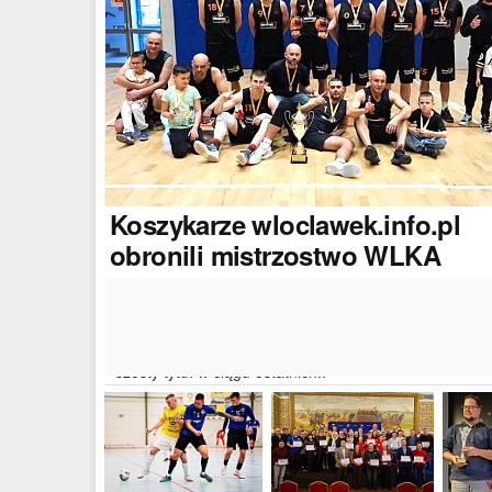
Koszykarze
wloclawek.info.pl
obronili mistrzostwo WLKA
Koszykarze naszego portalu wywalczyli mistrzostwo
dwudziestej drugiej edycji Włocławskiej Ligi Koszyków
Amatorskiej. W finałowym dwumeczu wloclawek.info.p
pokonał Autoserwis Radek/Open Partner i wywalczył
szósty tytuł w ciągu ostatnich..