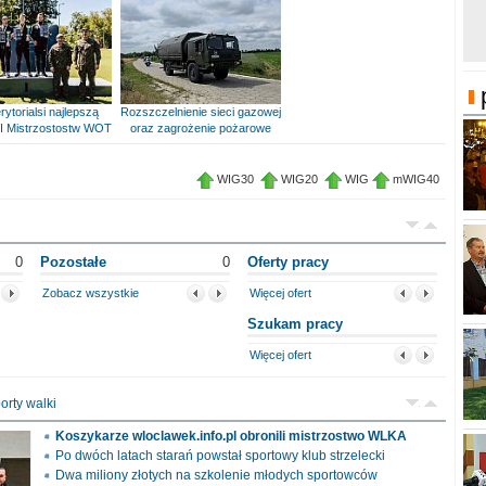
rytorialsi najlepszą
Rozszczelnienie sieci gazowej
I Mistrzostostw WOT
oraz zagrożenie pożarowe
WIG30
WIG20
WIG
mWIG40
0
Pozostałe
0
Oferty pracy
Zobacz wszystkie
Więcej ofert
Szukam pracy
Więcej ofert
orty walki
Koszykarze wloclawek.info.pl obronili mistrzostwo WLKA
Po dwóch latach starań powstał sportowy klub strzelecki
Dwa miliony złotych na szkolenie młodych sportowców