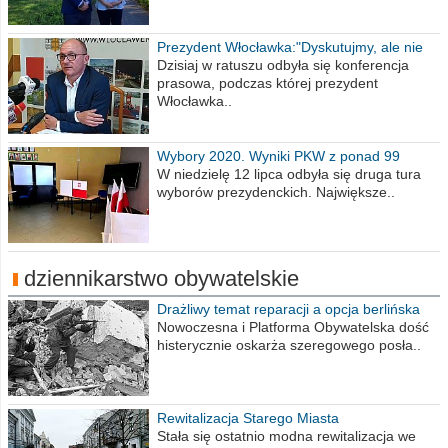
Prezydent Włocławka:"Dyskutujmy, ale nie
obrażajmy się”
Dzisiaj w ratuszu odbyła się konferencja
prasowa, podczas której prezydent
Włocławka..
Wybory 2020. Wyniki PKW z ponad 99
procent obwodów
W niedzielę 12 lipca odbyła się druga tura
wyborów prezydenckich. Największe..
dziennikarstwo obywatelskie
Drażliwy temat reparacji a opcja berlińska
Nowoczesna i Platforma Obywatelska dość
histerycznie oskarża szeregowego posła..
Rewitalizacja Starego Miasta
Stała się ostatnio modna rewitalizacja we