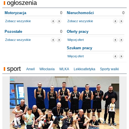
ogłoszenia
Motoryzacja
0
Nieruchomości
0
Zobacz wszystkie
Zobacz wszystkie
Pozostałe
0
Oferty pracy
Zobacz wszystkie
Więcej ofert
Szukam pracy
Więcej ofert
sport
Anwil
Włocłavia
WLKA
Lekkoatletyka
Sporty walki