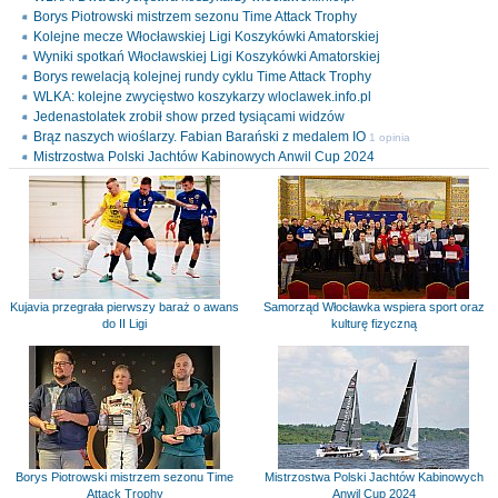
Borys Piotrowski mistrzem sezonu Time Attack Trophy
Kolejne mecze Włocławskiej Ligi Koszykówki Amatorskiej
Wyniki spotkań Włocławskiej Ligi Koszykówki Amatorskiej
Borys rewelacją kolejnej rundy cyklu Time Attack Trophy
WLKA: kolejne zwycięstwo koszykarzy wloclawek.info.pl
Jedenastolatek zrobił show przed tysiącami widzów
Brąz naszych wioślarzy. Fabian Barański z medalem IO
1 opinia
Mistrzostwa Polski Jachtów Kabinowych Anwil Cup 2024
Kujavia przegrała pierwszy baraż o awans
Samorząd Włocławka wspiera sport oraz
do II Ligi
kulturę fizyczną
Borys Piotrowski mistrzem sezonu Time
Mistrzostwa Polski Jachtów Kabinowych
Attack Trophy
Anwil Cup 2024