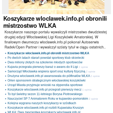
Koszykarze
wloclawek.info.pl obronili
mistrzostwo WLKA
Koszykarze naszego portalu wywalczyli mistrzostwo dwudziestej
drugiej edycji Włocławskiej Ligi Koszykówki Amatorskiej. W
finałowym dwumeczu wloclawek.info.pl pokonał Autoserwis
Radek/Open Partner i wywalczył szósty tytuł w ciągu ostatnich..
Koszykarze wloclawek.info.pl obronili mistrzostwo WLKA
Po dwóch latach starań powstał sportowy klub strzelecki
Dwa miliony złotych na szkolenie młodych sportowców
Kujavia przegrała pierwszy baraż o awans do II Ligi
2 opinie
Samorząd Włocławka wspiera sport oraz kulturę fizyczną
2 opinie
Drużyna wloclawek.info.pl awansowała do półfinałów WLKA
2 opinie
Orlen sponsorem strategicznym włocławskiej koszykówki
Urząd Miasta przyjmuje wnioski na stypendia sportowe
Koszykarze wloclawek.info.pl przegrali pierwszy mecz
1 opinia
To był świetny sezon 11-letniego Borysa Piotrowskiego
Nauczyciel SP 7 Animatorem Roku w kujawsko-pomorskim
2 opinie
Kolejna wygrana naszych koszykarzy w szóstkach
Koszykarze wloclawek.info.pl rozbili Kujawiaka Kruszyn
WLKA: Dwa zwycięstwa koszykarzy wloclawek.info.pl