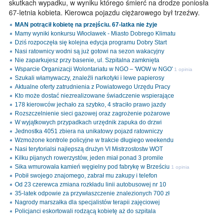
skutkach wypadku, w wyniku którego śmierć na drodze poniosła
67-letnia kobieta. Kierowca pojazdu ciężarowego był trzeźwy.
MAN potrącił kobietę na przejściu. 67-latka nie żyje
Mamy wyniki konkursu Włocławek - Miasto Dobrego Klimatu
Dziś rozpoczęła się kolejna edycja programu Dobry Start
Nasi ratownicy wodni są już gotowi na sezon wakacyjny
Nie zaparkujesz przy basenie, ul. Szpitalna zamknięta
Wsparcie Organizacji Wolontariatu w NGO – 'WOW w NGO'
1 opinia
Szukali włamywaczy, znaleźli narkotyki i lewe papierosy
Aktualne oferty zatrudnienia z Powiatowego Urzędu Pracy
Kto może dostać niezrealizowane świadczenie wspierające
178 kierowców jechało za szybko, 4 straciło prawo jazdy
Rozszczelnienie sieci gazowej oraz zagrożenie pożarowe
W wyjątkowych przypadkach urzędnik zapuka do drzwi
Jednostka 4051 zbiera na unikatowy pojazd ratowniczy
Wzmożone kontrole policyjne w trakcie długiego weekendu
Nasi terytorialsi najlepszą drużyn VI Mistrzostostw WOT
Kilku pijanych rowerzystów, jeden miał ponad 3 promile
Sika wmurowała kamień węgielny pod fabrykę w Brześciu
1 opinia
Pobił swojego znajomego, zabrał mu zakupy i telefon
Od 23 czerewca zmiana rozkładu linii autobusowej nr 10
35-latek odpowie za przywłaszczenie znalezionych 700 zł
Nagrody marszałka dla specjalistów terapii zajęciowej
Policjanci eskortowali rodzącą kobietę aż do szpitala