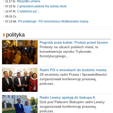
Wszystko umiera
11:17 Śr.
z gniazdami ptaków Na żytniej obok..
07:23 Śr.
Czytaliście już :..
12:47 Pt.
..
05:15 Cz.
PO politologii . PO remontowcu Wojtkowskim mamy..
07:13 Wt.
polityka
Pogrzeb praw kobiet. Protest przed biurem
poselskim PiS
Protesty na ulicach polskich miast, to
konsekwencje wyroku Trybunału
Konstytucyjnego,..
Radni PiS o wnioskach do budżetu miasta
na 2021 rok
28 września radni Prawa i Sprawiedliwości
zorganizowali konferencję prasową,
podczas..
Radni Lewicy apelują do biskupa A.
Wiesława Meringa
Dziś pod Pałacem Biskupim radni Lewicy
zorganizowali konferencję prasową,
podczas..