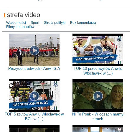
strefa video
Wiadomości
Sport
Strefa polityki
Bez komentarza
Filmy internautów
Prezydent odwiedził Anwil S.A
TOP 10 przechwytów Anwilu
Włocławek w (...)
TOP 5 rzutów Anwilu Włocławek w
Ni To Ponk - W oczach mamy
BCL w (...)
strach