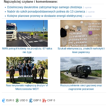
Najczęściej czytane i komentowane:
Dzielnicowy dwukrotnie zatrzymał tego samego złodzieja
2 opinie
Nabór do szkół ponadpodstawowych potrwa do 13 czerwca
2 opinie
Kolejne planowe przerwy w dostawie energii elektrycznej
2 opinie
MAN potrącił kobietę na przejściu. 67-latka
Szukali włamywaczy, znaleźli narkotyki i
nie żyje
lewe papierosy
Nasi terytorialsi najlepszą drużyn VI
Rozszczelnienie sieci gazowej oraz
Mistrzostostw WOT
zagrożenie pożarowe
EUR 0
USD 0
GBP 0
CHF 0