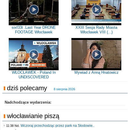
sixf33t .Last Year DRONE
XXIII Sesja Rady Miasta
FOOTAGE Włocławek
Włocławek VIII (...)
WŁOCŁAWEK - Poland In
Wywiad z Anną Hnatowicz
UNDISCOVERED
dziś polecamy
8 sierpnia 2026
Nadchodzące wydarzenia:
włocławianie piszą
Wczoraj przechodząc przez park na Słodowie..
11:38 Nd.