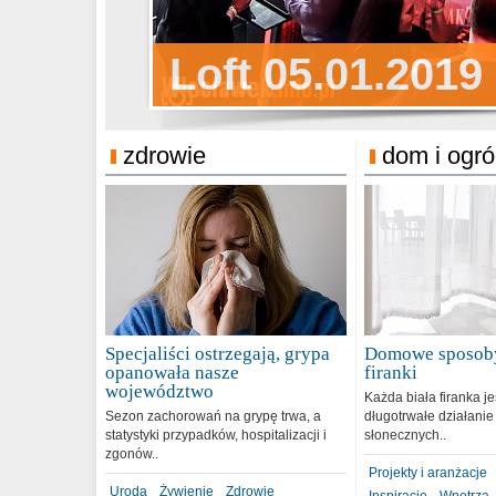
Sylwester Pens
Loft 05.01.2019
Sylwester Podg
31.12.2018
zdrowie
dom i ogr
Specjaliści ostrzegają, grypa
Domowe sposoby
opanowała nasze
firanki
województwo
Każda biała firanka j
Sezon zachorowań na grypę trwa, a
długotrwałe działanie
statystyki przypadków, hospitalizacji i
słonecznych..
zgonów..
Projekty i aranżacje
Uroda
Żywienie
Zdrowie