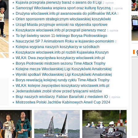
Kujavia przegrała pierwszy baraż o awans do II Ligi
2 opinie
Samorząd Włocławka wspiera sport oraz kulturę fizyczną
2 opinie
Drużyna wloclawek.info.pl awansowała do półfinałów WLKA
2
Orlen sponsorem strategicznym włocławskiej koszykówki
opinie
Urząd Miasta przyjmuje wnioski na stypendia sportowe
Koszykarze wloclawek.info.pl przegrali pierwszy mecz
1 opinia
To był świetny sezon 11-letniego Borysa Piotrowskiego
Nauczyciel SP 7 Animatorem Roku w kujawsko-pomorskim
2
Kolejna wygrana naszych koszykarzy w szóstkach
opinie
Koszykarze wloclawek.info.pl rozbili Kujawiaka Kruszyn
WLKA: Dwa zwycięstwa koszykarzy wloclawek.info.pl
Borys Piotrowski mistrzem sezonu Time Attack Trophy
Kolejne mecze Włocławskiej Ligi Koszykówki Amatorskiej
Wyniki spotkań Włocławskiej Ligi Koszykówki Amatorskiej
Borys rewelacją kolejnej rundy cyklu Time Attack Trophy
ki
WLKA: kolejne zwycięstwo koszykarzy wloclawek.info.pl
l
Jedenastolatek zrobił show przed tysiącami widzów
Brąz naszych wioślarzy. Fabian Barański z medalem IO
1 opinia
Mistrzostwa Polski Jachtów Kabinowych Anwil Cup 2024