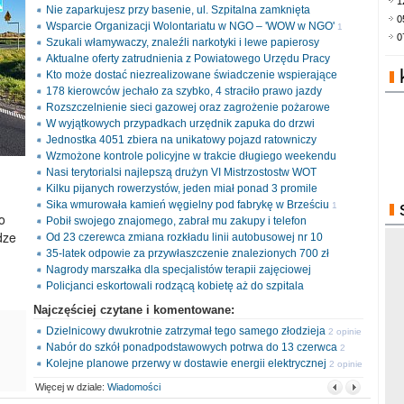
1
Nie zaparkujesz przy basenie, ul. Szpitalna zamknięta
0
Wsparcie Organizacji Wolontariatu w NGO – 'WOW w NGO'
1
0
Szukali włamywaczy, znaleźli narkotyki i lewe papierosy
opinia
Aktualne oferty zatrudnienia z Powiatowego Urzędu Pracy
Kto może dostać niezrealizowane świadczenie wspierające
178 kierowców jechało za szybko, 4 straciło prawo jazdy
Rozszczelnienie sieci gazowej oraz zagrożenie pożarowe
W wyjątkowych przypadkach urzędnik zapuka do drzwi
Jednostka 4051 zbiera na unikatowy pojazd ratowniczy
Wzmożone kontrole policyjne w trakcie długiego weekendu
Nasi terytorialsi najlepszą drużyn VI Mistrzostostw WOT
Kilku pijanych rowerzystów, jeden miał ponad 3 promile
Sika wmurowała kamień węgielny pod fabrykę w Brześciu
1
o
Pobił swojego znajomego, zabrał mu zakupy i telefon
opinia
dze
Od 23 czerewca zmiana rozkładu linii autobusowej nr 10
35-latek odpowie za przywłaszczenie znalezionych 700 zł
Nagrody marszałka dla specjalistów terapii zajęciowej
Policjanci eskortowali rodzącą kobietę aż do szpitala
Najczęściej czytane i komentowane:
Dzielnicowy dwukrotnie zatrzymał tego samego złodzieja
2 opinie
Nabór do szkół ponadpodstawowych potrwa do 13 czerwca
2
Kolejne planowe przerwy w dostawie energii elektrycznej
opinie
2 opinie
Więcej w dziale:
Wiadomości