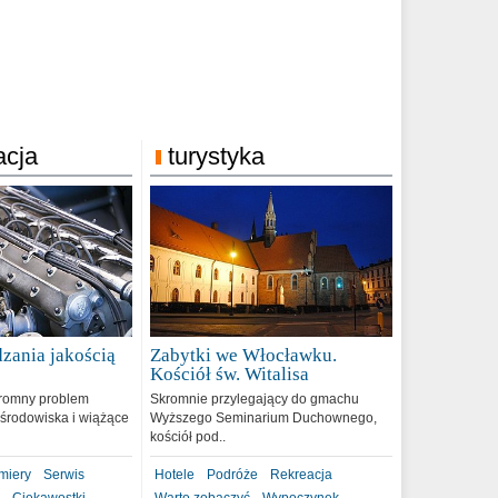
acja
turystyka
zania jakością
Zabytki we Włocławku.
9
Kościół św. Witalisa
romny problem
Skromnie przylegający do gmachu
środowiska i wiążące
Wyższego Seminarium Duchownego,
kościół pod..
miery
Serwis
Hotele
Podróże
Rekreacja