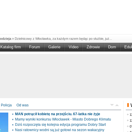
odzieja
»
Dzielnicowy z Włocławka, za każdym razem będąc po służbie, już...
Katalog firm
Forum
Galerie
Video
Zdrowie
Dom
Edu
W w NGO'
»
Ruszył nabór w konkursie „Wsparcie Organizacji Wolontariatu w NGO –
rześciu
»
Sika Poland rozpoczęła budowę swojej nowej fabryki w Brześciu
e
»
Policjanci wyjaśniają dokładne okoliczności tragicznego w skutkach...
blaskiem
»
Kujawsko-Pomorska Organizacja Turystyczna wraz z partnerami
du Pracy
»
Szukasz pracy, zajęcia dorywczego, czy może chcesz całkowicie
zieja
»
Policjanci zatrzymali 40–latka, który na terenie powiatu włocławskiego...
mochód
»
Mundurowi z Topólki zatrzymali 66-letniego mężczyznę, podejrzanego o...
Policja
Od was
ontach
»
Od czerwca rozpoczął się nowy okres świadczeniowy 800 plus, który
MAN potrącił kobietę na przejściu. 67-latka nie żyje
1
drogach
»
Policjanci ruchu drogowego przeprowadzili na drogach Włocławka i
Mamy wyniki konkursu Włocławek - Miasto Dobrego Klimatu
1
Dziś rozpoczęła się kolejna edycja programu Dobry Start
0
Nasi ratownicy wodni są już gotowi na sezon wakacyjny