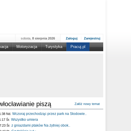
sobota,
8 sierpnia 2026
Zaloguj
Zarejestruj
kacja
Motoryzacja
Turystyka
Pracuj.pl
włocławianie piszą
Załóż nowy temat
Wczoraj przechodząc przez park na Słodowie..
1:38 Nd.
Wszystko umiera
1:17 Śr.
z gniazdami ptaków Na żytniej obok..
7:23 Śr.