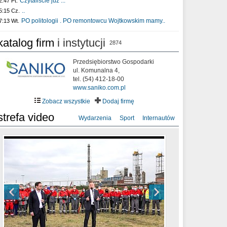
Czytaliście już :..
2:47 Pt.
..
5:15 Cz.
PO politologii . PO remontowcu Wojtkowskim mamy..
7:13 Wt.
katalog firm
i instytucji
2874
Przedsiębiorstwo Gospodarki
ul. Komunalna 4,
tel. (54) 412-18-00
www.saniko.com.pl
Zobacz wszystkie
Dodaj firmę
strefa video
Wydarzenia
Sport
Internautów
sixf33t .Last Year DRONE FOOTAGE
XXIII Sesja Rady Miasta Włocławek VIII
Ni To Ponk - W oczach mamy strach
Włocławek
kadencji w dniu 09.06.2020 r.