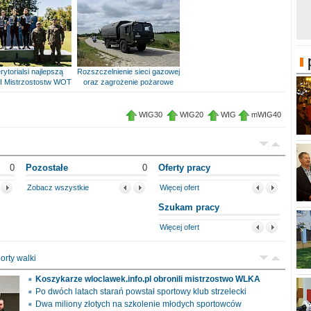
rytorialsi najlepszą
Rozszczelnienie sieci gazowej
I Mistrzostostw WOT
oraz zagrożenie pożarowe
WIG30
WIG20
WIG
mWIG40
0
Pozostałe
0
Oferty pracy
Zobacz wszystkie
Więcej ofert
Szukam pracy
Więcej ofert
orty walki
Koszykarze wloclawek.info.pl obronili mistrzostwo WLKA
Po dwóch latach starań powstał sportowy klub strzelecki
Dwa miliony złotych na szkolenie młodych sportowców