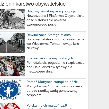
dziennikarstwo obywatelskie
Drażliwy temat reparacji a opcja
berlińska
Nowoczesna i Platforma Obywatelska
dość histerycznie oskarża
szeregowego posła..
Rewitalizacja Starego Miasta
Stała się ostatnio modna rewitalizacja
we Włocławku. Temat niewątpliwie
ciekawy...
Koszykówka dla najmłodszych
Poniedziałek, pogoda nie rozpieszcza,
pod Halą Mistrzów typowy dla
meczowego dnia..
Pomóż Martynce stanąć na nóżki
Martynka ma 4,5 roku, urodziła się z
bardzo rzadką wadą genetyczną -
zespołem..
Polska moich marzeń cz.6