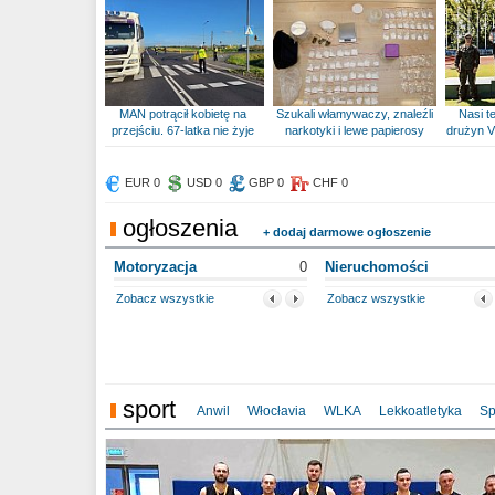
MAN potrącił kobietę na
Szukali włamywaczy, znaleźli
Nasi te
przejściu. 67-latka nie żyje
narkotyki i lewe papierosy
drużyn V
EUR 0
USD 0
GBP 0
CHF 0
ogłoszenia
+ dodaj darmowe ogłoszenie
Motoryzacja
0
Nieruchomości
Zobacz wszystkie
Zobacz wszystkie
sport
Anwil
Włocłavia
WLKA
Lekkoatletyka
Sp