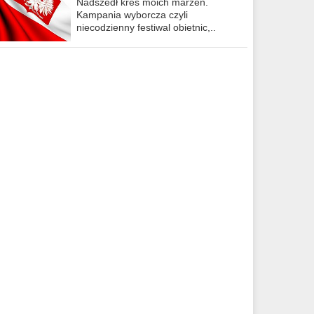
Nadszedł kres moich marzeń.
Kampania wyborcza czyli
niecodzienny festiwal obietnic,..