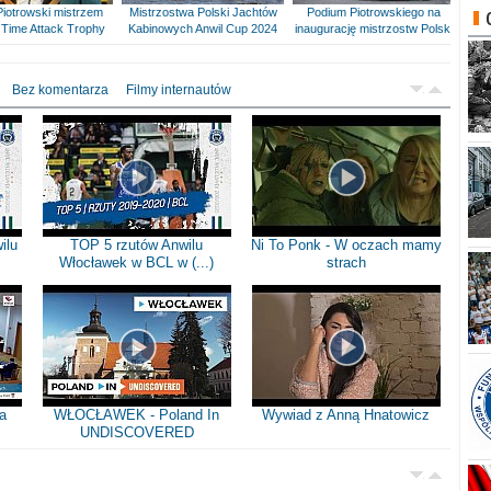
Piotrowski mistrzem
Mistrzostwa Polski Jachtów
Podium Piotrowskiego na
Time Attack Trophy
Kabinowych Anwil Cup 2024
inaugurację mistrzostw Polski
Bez komentarza
Filmy internautów
ilu
TOP 5 rzutów Anwilu
Ni To Ponk - W oczach mamy
Włocławek w BCL w (...)
strach
a
WŁOCŁAWEK - Poland In
Wywiad z Anną Hnatowicz
UNDISCOVERED