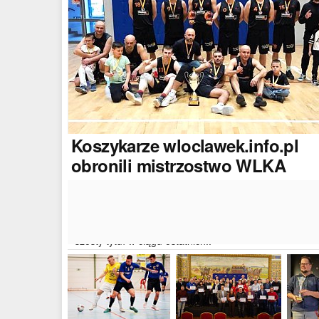
Koszykarze
wloclawek.info.pl
obronili mistrzostwo WLKA
Koszykarze naszego portalu wywalczyli mistrzostwo
dwudziestej drugiej edycji Włocławskiej Ligi Koszyków
Amatorskiej. W finałowym dwumeczu wloclawek.info.p
pokonał Autoserwis Radek/Open Partner i wywalczył
szósty tytuł w ciągu ostatnich..