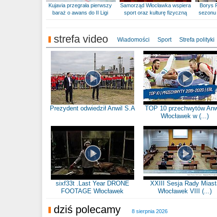
Kujavia przegrała pierwszy
Samorząd Włocławka wspiera
Borys 
baraż o awans do II Ligi
sport oraz kulturę fizyczną
sezonu 
strefa video
Wiadomości
Sport
Strefa polityki
Prezydent odwiedził Anwil S.A
TOP 10 przechwytów Anw
Włocławek w (...)
sixf33t .Last Year DRONE
XXIII Sesja Rady Miast
FOOTAGE Włocławek
Włocławek VIII (...)
dziś polecamy
8 sierpnia 2026