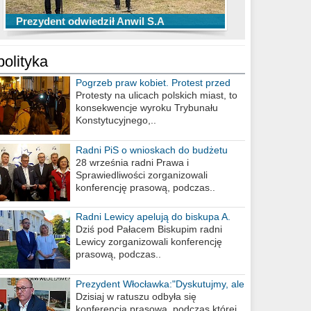
TOP 10 przechwytów Anwilu Włocławek
TOP 5 rzutów Anwilu Włocławek w BCL
Prezydent odwiedził Anwil S.A
w EBL w sezonie 2019/2020
w sezonie 2019/2020
polityka
Pogrzeb praw kobiet. Protest przed
biurem poselskim PiS
Protesty na ulicach polskich miast, to
konsekwencje wyroku Trybunału
Konstytucyjnego,..
Radni PiS o wnioskach do budżetu
miasta na 2021 rok
28 września radni Prawa i
Sprawiedliwości zorganizowali
konferencję prasową, podczas..
Radni Lewicy apelują do biskupa A.
Wiesława Meringa
Dziś pod Pałacem Biskupim radni
Lewicy zorganizowali konferencję
prasową, podczas..
Prezydent Włocławka:"Dyskutujmy, ale
nie obrażajmy się”
Dzisiaj w ratuszu odbyła się
konferencja prasowa, podczas której