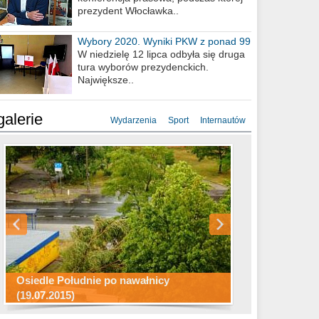
prezydent Włocławka..
Wybory 2020. Wyniki PKW z ponad 99
procent obwodów
W niedzielę 12 lipca odbyła się druga
tura wyborów prezydenckich.
Największe..
galerie
Wydarzenia
Sport
Internautów
Konkurs fotograficzny "Co to za
Miasto kładzie się do snu .
miejsca"
Ścieżka rowerowa w naszym mieście
Osiedle Południe po nawałnicy
(19.07.2015)
Wizytówka Włocławka
polowanie wigilijne 2014