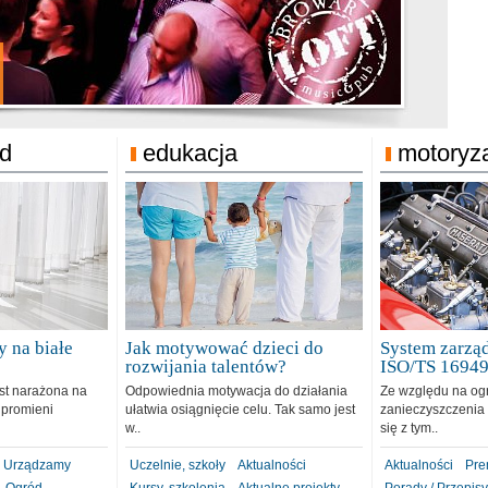
jonat Michelin
rodzie 31.12.2018
ód
edukacja
motoryz
 na białe
Jak motywować dzieci do
System zarząd
rozwijania talentów?
ISO/TS 1694
est narażona na
Odpowiednia motywacja do działania
Ze względu na og
 promieni
ułatwia osiągnięcie celu. Tak samo jest
zanieczyszczenia 
w..
się z tym..
Urządzamy
Uczelnie, szkoły
Aktualności
Aktualności
Pre