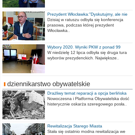
Prezydent Włocławka:"Dyskutujmy, ale nie
obrażajmy się”
Dzisiaj w ratuszu odbyła się konferencja
prasowa, podczas której prezydent
Włocławka..
Wybory 2020. Wyniki PKW z ponad 99
procent obwodów
W niedzielę 12 lipca odbyła się druga tura
wyborów prezydenckich. Największe..
dziennikarstwo obywatelskie
Drażliwy temat reparacji a opcja berlińska
Nowoczesna i Platforma Obywatelska dość
histerycznie oskarża szeregowego posła..
Rewitalizacja Starego Miasta
Stała się ostatnio modna rewitalizacja we