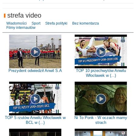
strefa video
Wiadomości
Sport
Strefa polityki
Bez komentarza
Filmy internautów
Prezydent odwiedził Anwil S.A
TOP 10 przechwytów Anwilu
Włocławek w (...)
TOP 5 rzutów Anwilu Włocławek w
Ni To Ponk - W oczach mamy
BCL w (...)
strach