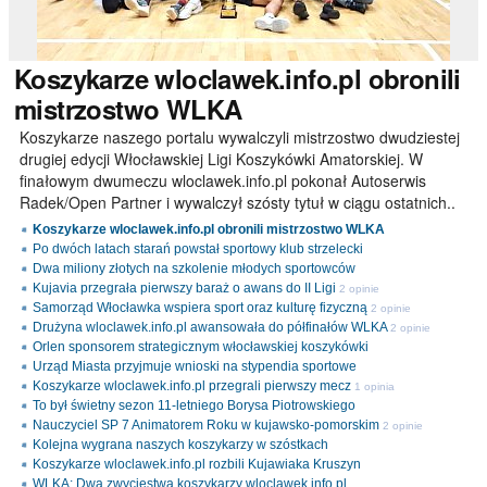
Koszykarze
wloclawek.info.pl obronili
mistrzostwo WLKA
Koszykarze naszego portalu wywalczyli mistrzostwo dwudziestej
drugiej edycji Włocławskiej Ligi Koszykówki Amatorskiej. W
finałowym dwumeczu wloclawek.info.pl pokonał Autoserwis
Radek/Open Partner i wywalczył szósty tytuł w ciągu ostatnich..
Koszykarze wloclawek.info.pl obronili mistrzostwo WLKA
Po dwóch latach starań powstał sportowy klub strzelecki
Dwa miliony złotych na szkolenie młodych sportowców
Kujavia przegrała pierwszy baraż o awans do II Ligi
2 opinie
Samorząd Włocławka wspiera sport oraz kulturę fizyczną
2 opinie
Drużyna wloclawek.info.pl awansowała do półfinałów WLKA
2 opinie
Orlen sponsorem strategicznym włocławskiej koszykówki
Urząd Miasta przyjmuje wnioski na stypendia sportowe
Koszykarze wloclawek.info.pl przegrali pierwszy mecz
1 opinia
To był świetny sezon 11-letniego Borysa Piotrowskiego
Nauczyciel SP 7 Animatorem Roku w kujawsko-pomorskim
2 opinie
Kolejna wygrana naszych koszykarzy w szóstkach
Koszykarze wloclawek.info.pl rozbili Kujawiaka Kruszyn
WLKA: Dwa zwycięstwa koszykarzy wloclawek.info.pl