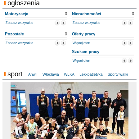
ogłoszenia
Motoryzacja
0
Nieruchomości
0
Zobacz wszystkie
Zobacz wszystkie
Pozostałe
0
Oferty pracy
Zobacz wszystkie
Więcej ofert
Szukam pracy
Więcej ofert
sport
Anwil
Włocłavia
WLKA
Lekkoatletyka
Sporty walki