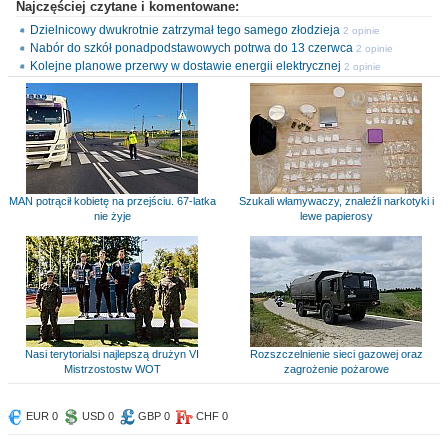
Najczęściej czytane i komentowane:
Dzielnicowy dwukrotnie zatrzymał tego samego złodzieja
2 opinie
Nabór do szkół ponadpodstawowych potrwa do 13 czerwca
2 opinie
Kolejne planowe przerwy w dostawie energii elektrycznej
2 opinie
MAN potrącił kobietę na przejściu. 67-latka
Szukali włamywaczy, znaleźli narkotyki i
nie żyje
lewe papierosy
Nasi terytorialsi najlepszą drużyn VI
Rozszczelnienie sieci gazowej oraz
Mistrzostostw WOT
zagrożenie pożarowe
EUR 0
USD 0
GBP 0
CHF 0