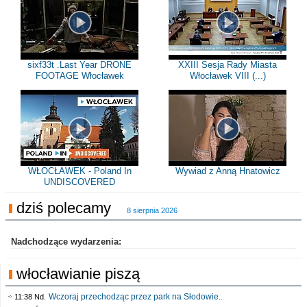
sixf33t .Last Year DRONE
XXIII Sesja Rady Miasta
FOOTAGE Włocławek
Włocławek VIII (...)
WŁOCŁAWEK - Poland In
Wywiad z Anną Hnatowicz
UNDISCOVERED
dziś polecamy
8 sierpnia 2026
Nadchodzące wydarzenia:
włocławianie piszą
Wczoraj przechodząc przez park na Słodowie..
11:38 Nd.