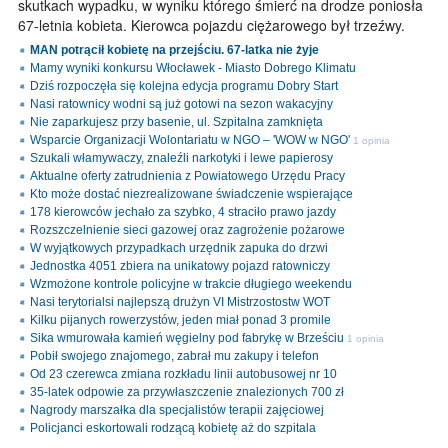
skutkach wypadku, w wyniku którego śmierć na drodze poniosła
67-letnia kobieta. Kierowca pojazdu ciężarowego był trzeźwy.
MAN potrącił kobietę na przejściu. 67-latka nie żyje
Mamy wyniki konkursu Włocławek - Miasto Dobrego Klimatu
Dziś rozpoczęła się kolejna edycja programu Dobry Start
Nasi ratownicy wodni są już gotowi na sezon wakacyjny
Nie zaparkujesz przy basenie, ul. Szpitalna zamknięta
Wsparcie Organizacji Wolontariatu w NGO – 'WOW w NGO'
1 opinia
Szukali włamywaczy, znaleźli narkotyki i lewe papierosy
Aktualne oferty zatrudnienia z Powiatowego Urzędu Pracy
Kto może dostać niezrealizowane świadczenie wspierające
178 kierowców jechało za szybko, 4 straciło prawo jazdy
Rozszczelnienie sieci gazowej oraz zagrożenie pożarowe
W wyjątkowych przypadkach urzędnik zapuka do drzwi
Jednostka 4051 zbiera na unikatowy pojazd ratowniczy
Wzmożone kontrole policyjne w trakcie długiego weekendu
Nasi terytorialsi najlepszą drużyn VI Mistrzostostw WOT
Kilku pijanych rowerzystów, jeden miał ponad 3 promile
Sika wmurowała kamień węgielny pod fabrykę w Brześciu
1 opinia
Pobił swojego znajomego, zabrał mu zakupy i telefon
Od 23 czerewca zmiana rozkładu linii autobusowej nr 10
35-latek odpowie za przywłaszczenie znalezionych 700 zł
Nagrody marszałka dla specjalistów terapii zajęciowej
Policjanci eskortowali rodzącą kobietę aż do szpitala