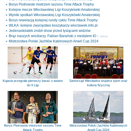
Borys Piotrowski mistrzem sezonu Time Attack Trophy
Kolejne mecze Włocławskiej Ligi Koszykówki Amatorskiej
Wyniki spotkań Włocławskiej Ligi Koszykówki Amatorskiej
Borys rewelacją kolejnej rundy cyklu Time Attack Trophy
WLKA: kolejne zwycięstwo koszykarzy wloclawek.info.pl
Jedenastolatek zrobił show przed tysiącami widzów
Brąz naszych wioślarzy. Fabian Barański z medalem IO
1 opinia
Mistrzostwa Polski Jachtów Kabinowych Anwil Cup 2024
Kujavia przegrała pierwszy baraż o awans
Samorząd Włocławka wspiera sport oraz
do II Ligi
kulturę fizyczną
Borys Piotrowski mistrzem sezonu Time
Mistrzostwa Polski Jachtów Kabinowych
Attack Trophy
Anwil Cup 2024