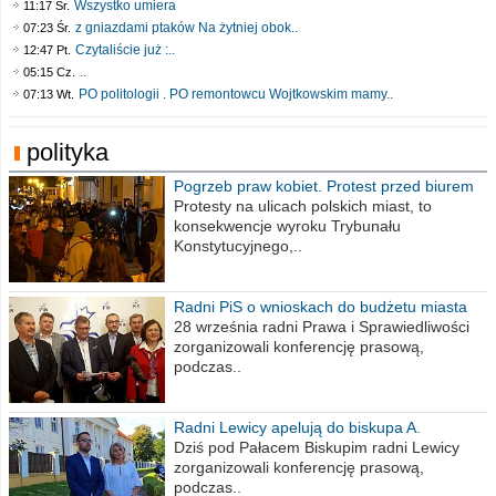
Wszystko umiera
11:17 Śr.
z gniazdami ptaków Na żytniej obok..
07:23 Śr.
Czytaliście już :..
12:47 Pt.
..
05:15 Cz.
PO politologii . PO remontowcu Wojtkowskim mamy..
07:13 Wt.
polityka
Pogrzeb praw kobiet. Protest przed biurem
poselskim PiS
Protesty na ulicach polskich miast, to
konsekwencje wyroku Trybunału
Konstytucyjnego,..
Radni PiS o wnioskach do budżetu miasta
na 2021 rok
28 września radni Prawa i Sprawiedliwości
zorganizowali konferencję prasową,
podczas..
Radni Lewicy apelują do biskupa A.
Wiesława Meringa
Dziś pod Pałacem Biskupim radni Lewicy
zorganizowali konferencję prasową,
podczas..