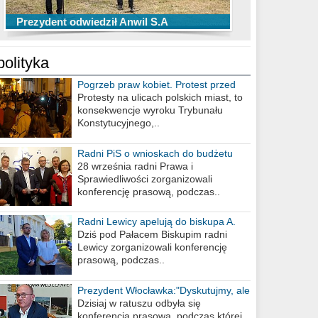
TOP 10 przechwytów Anwilu Włocławek
TOP 5 rzutów Anwilu Włocławek w BCL
Prezydent odwiedził Anwil S.A
w EBL w sezonie 2019/2020
w sezonie 2019/2020
polityka
Pogrzeb praw kobiet. Protest przed
biurem poselskim PiS
Protesty na ulicach polskich miast, to
konsekwencje wyroku Trybunału
Konstytucyjnego,..
Radni PiS o wnioskach do budżetu
miasta na 2021 rok
28 września radni Prawa i
Sprawiedliwości zorganizowali
konferencję prasową, podczas..
Radni Lewicy apelują do biskupa A.
Wiesława Meringa
Dziś pod Pałacem Biskupim radni
Lewicy zorganizowali konferencję
prasową, podczas..
Prezydent Włocławka:"Dyskutujmy, ale
nie obrażajmy się”
Dzisiaj w ratuszu odbyła się
konferencja prasowa, podczas której