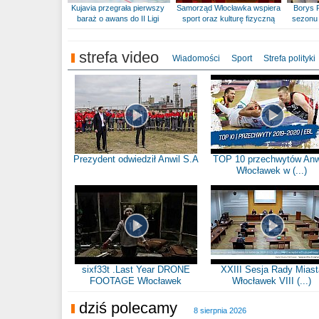
Kujavia przegrała pierwszy
Samorząd Włocławka wspiera
Borys 
baraż o awans do II Ligi
sport oraz kulturę fizyczną
sezonu 
strefa video
Wiadomości
Sport
Strefa polityki
Prezydent odwiedził Anwil S.A
TOP 10 przechwytów Anw
Włocławek w (...)
sixf33t .Last Year DRONE
XXIII Sesja Rady Miast
FOOTAGE Włocławek
Włocławek VIII (...)
dziś polecamy
8 sierpnia 2026