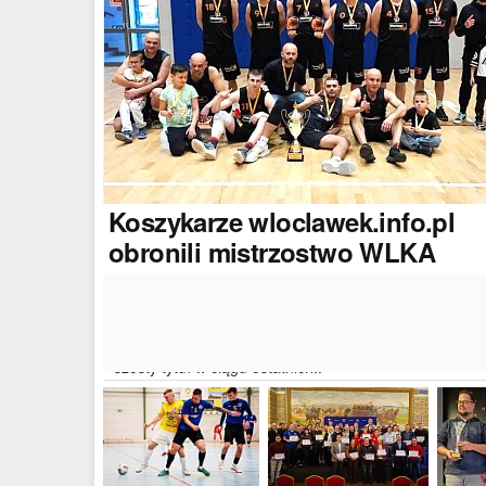
Koszykarze
wloclawek.info.pl
obronili mistrzostwo WLKA
Koszykarze naszego portalu wywalczyli mistrzostwo
dwudziestej drugiej edycji Włocławskiej Ligi Koszyków
Amatorskiej. W finałowym dwumeczu wloclawek.info.p
pokonał Autoserwis Radek/Open Partner i wywalczył
szósty tytuł w ciągu ostatnich..