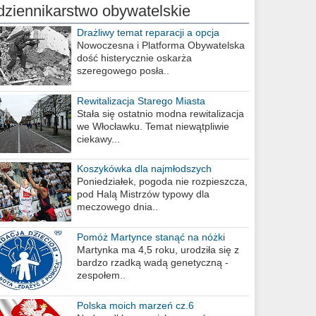
dziennikarstwo obywatelskie
Drażliwy temat reparacji a opcja
berlińska
Nowoczesna i Platforma Obywatelska
dość histerycznie oskarża
szeregowego posła..
Rewitalizacja Starego Miasta
Stała się ostatnio modna rewitalizacja
we Włocławku. Temat niewątpliwie
ciekawy...
Koszykówka dla najmłodszych
Poniedziałek, pogoda nie rozpieszcza,
pod Halą Mistrzów typowy dla
meczowego dnia..
Pomóż Martynce stanąć na nóżki
Martynka ma 4,5 roku, urodziła się z
bardzo rzadką wadą genetyczną -
zespołem..
Polska moich marzeń cz.6