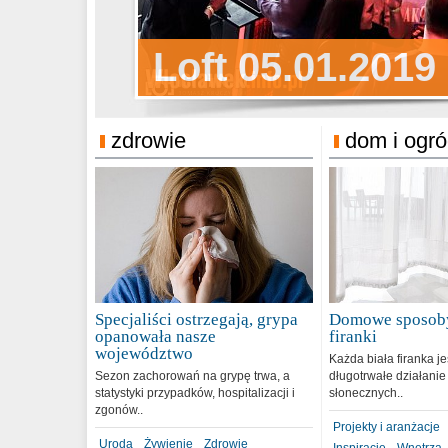
Sylwester Pens
Loft 05.01.2019
Sylwester Podg
31.12.2018
zdrowie
dom i ogr
Specjaliści ostrzegają, grypa
Domowe sposoby
opanowała nasze
firanki
województwo
Każda biała firanka j
Sezon zachorowań na grypę trwa, a
długotrwałe działanie
statystyki przypadków, hospitalizacji i
słonecznych..
zgonów..
Projekty i aranżacje
Uroda
Żywienie
Zdrowie