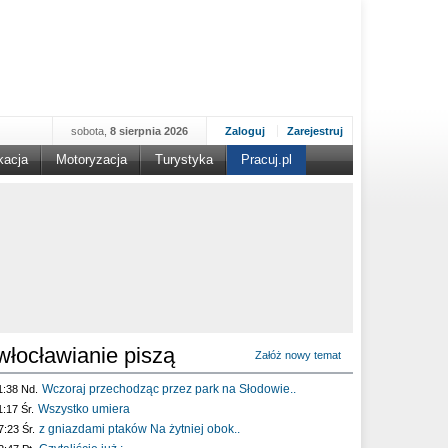
sobota,
8 sierpnia 2026
Zaloguj
Zarejestruj
kacja
Motoryzacja
Turystyka
Pracuj.pl
włocławianie piszą
Załóż nowy temat
Wczoraj przechodząc przez park na Słodowie..
1:38 Nd.
Wszystko umiera
1:17 Śr.
z gniazdami ptaków Na żytniej obok..
7:23 Śr.