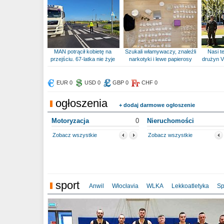
MAN potrącił kobietę na
Szukali włamywaczy, znaleźli
Nasi te
przejściu. 67-latka nie żyje
narkotyki i lewe papierosy
drużyn V
EUR 0
USD 0
GBP 0
CHF 0
ogłoszenia
+ dodaj darmowe ogłoszenie
Motoryzacja
0
Nieruchomości
Zobacz wszystkie
Zobacz wszystkie
sport
Anwil
Włocłavia
WLKA
Lekkoatletyka
Sp