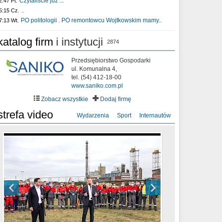
Czytaliście już :..
2:47 Pt.
..
5:15 Cz.
PO politologii . PO remontowcu Wojtkowskim mamy..
7:13 Wt.
katalog firm
i instytucji
2874
Przedsiębiorstwo Gospodarki
ul. Komunalna 4,
tel. (54) 412-18-00
www.saniko.com.pl
Zobacz wszystkie
Dodaj firmę
strefa video
Wydarzenia
Sport
Internautów
sixf33t .Last Year DRONE FOOTAGE
XXIII Sesja Rady Miasta Włocławek VIII
Ni To Ponk - W oczach mamy strach
Włocławek
kadencji w dniu 09.06.2020 r.