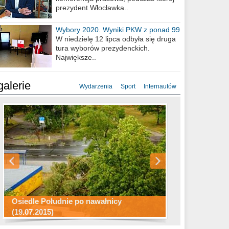
prezydent Włocławka..
Wybory 2020. Wyniki PKW z ponad 99
procent obwodów
W niedzielę 12 lipca odbyła się druga
tura wyborów prezydenckich.
Największe..
galerie
Wydarzenia
Sport
Internautów
Konkurs fotograficzny "Co to za
Miasto kładzie się do snu .
miejsca"
Ścieżka rowerowa w naszym mieście
Osiedle Południe po nawałnicy
(19.07.2015)
Wizytówka Włocławka
polowanie wigilijne 2014