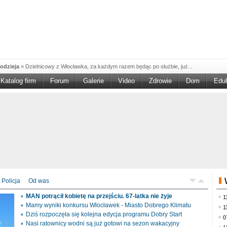
odzieja
»
Dzielnicowy z Włocławka, za każdym razem będąc po służbie, już...
Katalog firm
Forum
Galerie
Video
Zdrowie
Dom
Edu
W w NGO'
»
Ruszył nabór w konkursie „Wsparcie Organizacji Wolontariatu w NGO –
rześciu
»
Sika Poland rozpoczęła budowę swojej nowej fabryki w Brześciu
e
»
Policjanci wyjaśniają dokładne okoliczności tragicznego w skutkach...
blaskiem
»
Kujawsko-Pomorska Organizacja Turystyczna wraz z partnerami
du Pracy
»
Szukasz pracy, zajęcia dorywczego, czy może chcesz całkowicie
zieja
»
Policjanci zatrzymali 40–latka, który na terenie powiatu włocławskiego...
mochód
»
Mundurowi z Topólki zatrzymali 66-letniego mężczyznę, podejrzanego o...
Policja
Od was
ontach
»
Od czerwca rozpoczął się nowy okres świadczeniowy 800 plus, który
MAN potrącił kobietę na przejściu. 67-latka nie żyje
1
drogach
»
Policjanci ruchu drogowego przeprowadzili na drogach Włocławka i
Mamy wyniki konkursu Włocławek - Miasto Dobrego Klimatu
1
Dziś rozpoczęła się kolejna edycja programu Dobry Start
0
Nasi ratownicy wodni są już gotowi na sezon wakacyjny