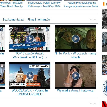
Piotrowski mistrzem
Mistrzostwa Polski Jachtów
Podium Piotrowskiego na
Time Attack Trophy
Kabinowych Anwil Cup 2024
inaugurację mistrzostw Polski
Bez komentarza
Filmy internautów
ilu
TOP 5 rzutów Anwilu
Ni To Ponk - W oczach mamy
Włocławek w BCL w (...)
strach
a
WŁOCŁAWEK - Poland In
Wywiad z Anną Hnatowicz
UNDISCOVERED