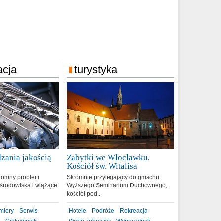
acja
turystyka
zania jakością
Zabytki we Włocławku.
9
Kościół św. Witalisa
romny problem
Skromnie przylegający do gmachu
środowiska i wiążące
Wyższego Seminarium Duchownego,
kościół pod..
miery
Serwis
Hotele
Podróże
Rekreacja