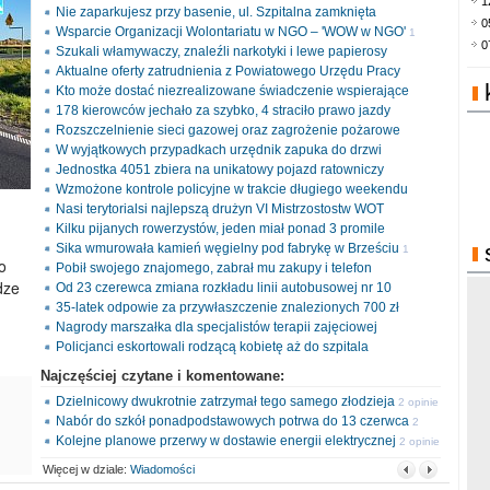
1
Nie zaparkujesz przy basenie, ul. Szpitalna zamknięta
0
Wsparcie Organizacji Wolontariatu w NGO – 'WOW w NGO'
1
0
Szukali włamywaczy, znaleźli narkotyki i lewe papierosy
opinia
Aktualne oferty zatrudnienia z Powiatowego Urzędu Pracy
Kto może dostać niezrealizowane świadczenie wspierające
178 kierowców jechało za szybko, 4 straciło prawo jazdy
Rozszczelnienie sieci gazowej oraz zagrożenie pożarowe
W wyjątkowych przypadkach urzędnik zapuka do drzwi
Jednostka 4051 zbiera na unikatowy pojazd ratowniczy
Wzmożone kontrole policyjne w trakcie długiego weekendu
Nasi terytorialsi najlepszą drużyn VI Mistrzostostw WOT
Kilku pijanych rowerzystów, jeden miał ponad 3 promile
Sika wmurowała kamień węgielny pod fabrykę w Brześciu
1
o
Pobił swojego znajomego, zabrał mu zakupy i telefon
opinia
dze
Od 23 czerewca zmiana rozkładu linii autobusowej nr 10
35-latek odpowie za przywłaszczenie znalezionych 700 zł
Nagrody marszałka dla specjalistów terapii zajęciowej
Policjanci eskortowali rodzącą kobietę aż do szpitala
Najczęściej czytane i komentowane:
Dzielnicowy dwukrotnie zatrzymał tego samego złodzieja
2 opinie
Nabór do szkół ponadpodstawowych potrwa do 13 czerwca
2
Kolejne planowe przerwy w dostawie energii elektrycznej
opinie
2 opinie
Więcej w dziale:
Wiadomości