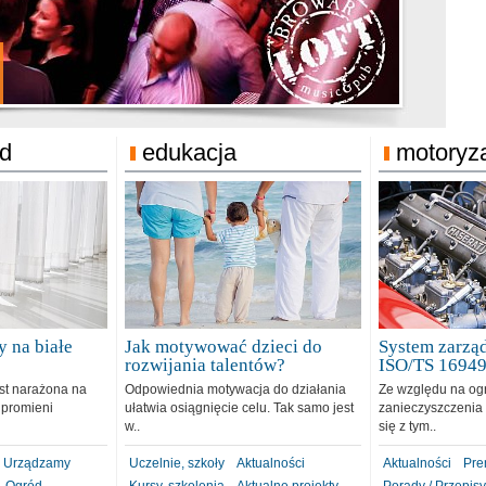
jonat Michelin
rodzie 31.12.2018
ód
edukacja
motoryz
 na białe
Jak motywować dzieci do
System zarząd
rozwijania talentów?
ISO/TS 1694
est narażona na
Odpowiednia motywacja do działania
Ze względu na og
 promieni
ułatwia osiągnięcie celu. Tak samo jest
zanieczyszczenia 
w..
się z tym..
Urządzamy
Uczelnie, szkoły
Aktualności
Aktualności
Pre