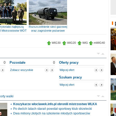
rytorialsi najlepszą
Rozszczelnienie sieci gazowej
I Mistrzostostw WOT
oraz zagrożenie pożarowe
WIG30
WIG20
WIG
mWIG40
0
Pozostałe
0
Oferty pracy
Zobacz wszystkie
Więcej ofert
Szukam pracy
Więcej ofert
orty walki
Koszykarze wloclawek.info.pl obronili mistrzostwo WLKA
Po dwóch latach starań powstał sportowy klub strzelecki
Dwa miliony złotych na szkolenie młodych sportowców