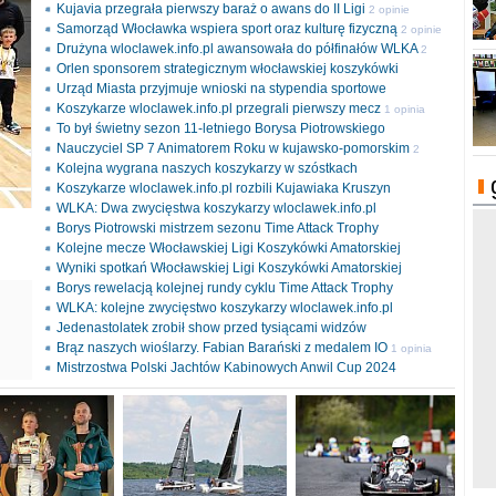
Kujavia przegrała pierwszy baraż o awans do II Ligi
2 opinie
Samorząd Włocławka wspiera sport oraz kulturę fizyczną
2 opinie
Drużyna wloclawek.info.pl awansowała do półfinałów WLKA
2
Orlen sponsorem strategicznym włocławskiej koszykówki
opinie
Urząd Miasta przyjmuje wnioski na stypendia sportowe
Koszykarze wloclawek.info.pl przegrali pierwszy mecz
1 opinia
To był świetny sezon 11-letniego Borysa Piotrowskiego
Nauczyciel SP 7 Animatorem Roku w kujawsko-pomorskim
2
Kolejna wygrana naszych koszykarzy w szóstkach
opinie
Koszykarze wloclawek.info.pl rozbili Kujawiaka Kruszyn
WLKA: Dwa zwycięstwa koszykarzy wloclawek.info.pl
Borys Piotrowski mistrzem sezonu Time Attack Trophy
Kolejne mecze Włocławskiej Ligi Koszykówki Amatorskiej
Wyniki spotkań Włocławskiej Ligi Koszykówki Amatorskiej
Borys rewelacją kolejnej rundy cyklu Time Attack Trophy
ki
WLKA: kolejne zwycięstwo koszykarzy wloclawek.info.pl
l
Jedenastolatek zrobił show przed tysiącami widzów
Brąz naszych wioślarzy. Fabian Barański z medalem IO
1 opinia
Mistrzostwa Polski Jachtów Kabinowych Anwil Cup 2024