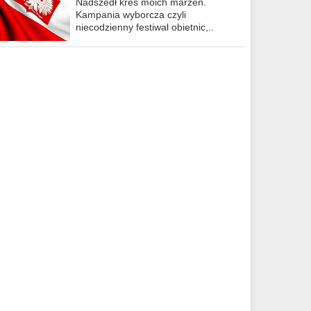
Nadszedł kres moich marzeń.
Kampania wyborcza czyli
niecodzienny festiwal obietnic,..