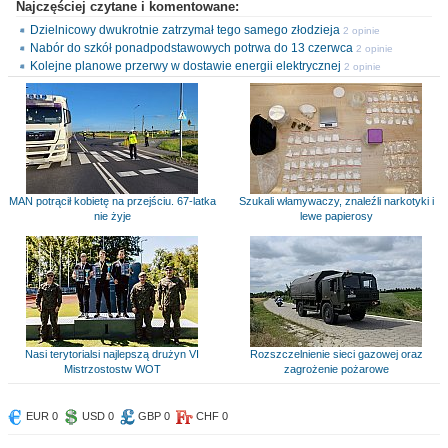
Najczęściej czytane i komentowane:
Dzielnicowy dwukrotnie zatrzymał tego samego złodzieja
2 opinie
Nabór do szkół ponadpodstawowych potrwa do 13 czerwca
2 opinie
Kolejne planowe przerwy w dostawie energii elektrycznej
2 opinie
MAN potrącił kobietę na przejściu. 67-latka
Szukali włamywaczy, znaleźli narkotyki i
nie żyje
lewe papierosy
Nasi terytorialsi najlepszą drużyn VI
Rozszczelnienie sieci gazowej oraz
Mistrzostostw WOT
zagrożenie pożarowe
EUR 0
USD 0
GBP 0
CHF 0