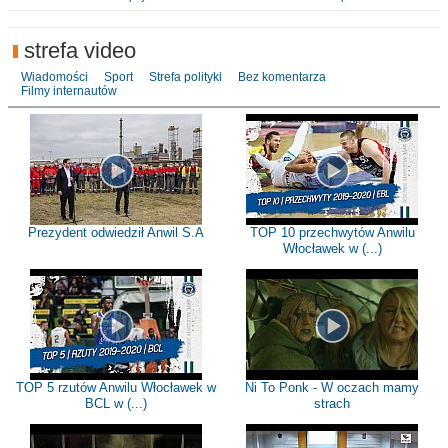
strefa video
Wiadomości
Sport
Strefa polityki
Bez komentarza
Filmy internautów
Prezydent odwiedził Anwil S.A
TOP 10 przechwytów Anwilu
Włocławek w (...)
TOP 5 rzutów Anwilu Włocławek w
Ni To Ponk - W oczach mamy
BCL w (...)
strach