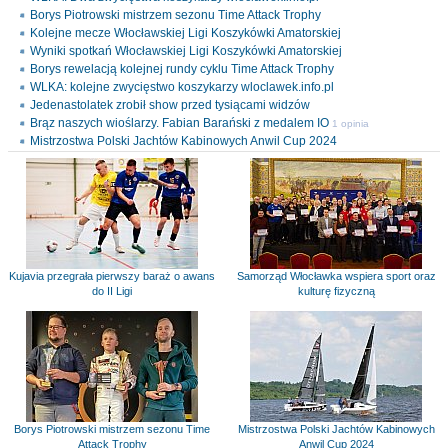
Borys Piotrowski mistrzem sezonu Time Attack Trophy
Kolejne mecze Włocławskiej Ligi Koszykówki Amatorskiej
Wyniki spotkań Włocławskiej Ligi Koszykówki Amatorskiej
Borys rewelacją kolejnej rundy cyklu Time Attack Trophy
WLKA: kolejne zwycięstwo koszykarzy wloclawek.info.pl
Jedenastolatek zrobił show przed tysiącami widzów
Brąz naszych wioślarzy. Fabian Barański z medalem IO
1 opinia
Mistrzostwa Polski Jachtów Kabinowych Anwil Cup 2024
Kujavia przegrała pierwszy baraż o awans
Samorząd Włocławka wspiera sport oraz
do II Ligi
kulturę fizyczną
Borys Piotrowski mistrzem sezonu Time
Mistrzostwa Polski Jachtów Kabinowych
Attack Trophy
Anwil Cup 2024