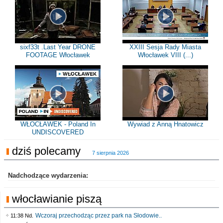
sixf33t .Last Year DRONE
XXIII Sesja Rady Miasta
FOOTAGE Włocławek
Włocławek VIII (...)
WŁOCŁAWEK - Poland In
Wywiad z Anną Hnatowicz
UNDISCOVERED
dziś polecamy
7 sierpnia 2026
Nadchodzące wydarzenia:
włocławianie piszą
Wczoraj przechodząc przez park na Słodowie..
11:38 Nd.