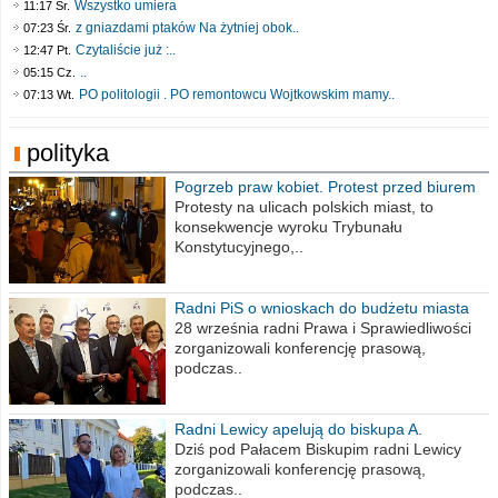
Wszystko umiera
11:17 Śr.
z gniazdami ptaków Na żytniej obok..
07:23 Śr.
Czytaliście już :..
12:47 Pt.
..
05:15 Cz.
PO politologii . PO remontowcu Wojtkowskim mamy..
07:13 Wt.
polityka
Pogrzeb praw kobiet. Protest przed biurem
poselskim PiS
Protesty na ulicach polskich miast, to
konsekwencje wyroku Trybunału
Konstytucyjnego,..
Radni PiS o wnioskach do budżetu miasta
na 2021 rok
28 września radni Prawa i Sprawiedliwości
zorganizowali konferencję prasową,
podczas..
Radni Lewicy apelują do biskupa A.
Wiesława Meringa
Dziś pod Pałacem Biskupim radni Lewicy
zorganizowali konferencję prasową,
podczas..