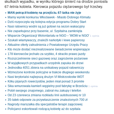
skutkach wypadku, w wyniku którego śmierć na drodze poniosła
67-letnia kobieta. Kierowca pojazdu ciężarowego był trzeźwy.
MAN potrącił kobietę na przejściu. 67-latka nie żyje
Mamy wyniki konkursu Włocławek - Miasto Dobrego Klimatu
Dziś rozpoczęła się kolejna edycja programu Dobry Start
Nasi ratownicy wodni są już gotowi na sezon wakacyjny
Nie zaparkujesz przy basenie, ul. Szpitalna zamknięta
Wsparcie Organizacji Wolontariatu w NGO – 'WOW w NGO'
1 opinia
Szukali włamywaczy, znaleźli narkotyki i lewe papierosy
Aktualne oferty zatrudnienia z Powiatowego Urzędu Pracy
Kto może dostać niezrealizowane świadczenie wspierające
178 kierowców jechało za szybko, 4 straciło prawo jazdy
Rozszczelnienie sieci gazowej oraz zagrożenie pożarowe
W wyjątkowych przypadkach urzędnik zapuka do drzwi
Jednostka 4051 zbiera na unikatowy pojazd ratowniczy
Wzmożone kontrole policyjne w trakcie długiego weekendu
Nasi terytorialsi najlepszą drużyn VI Mistrzostostw WOT
Kilku pijanych rowerzystów, jeden miał ponad 3 promile
Sika wmurowała kamień węgielny pod fabrykę w Brześciu
1 opinia
Pobił swojego znajomego, zabrał mu zakupy i telefon
Od 23 czerewca zmiana rozkładu linii autobusowej nr 10
35-latek odpowie za przywłaszczenie znalezionych 700 zł
Nagrody marszałka dla specjalistów terapii zajęciowej
Policjanci eskortowali rodzącą kobietę aż do szpitala