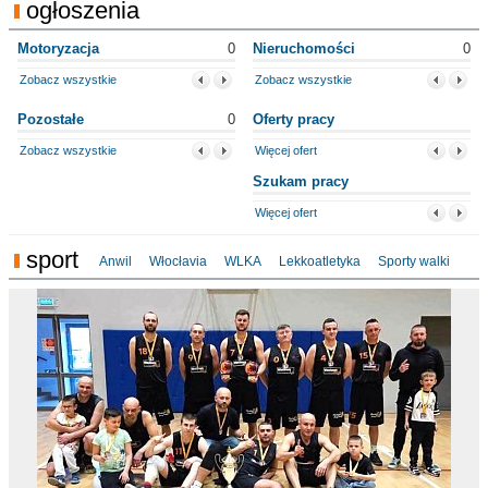
ogłoszenia
Motoryzacja
0
Nieruchomości
0
Zobacz wszystkie
Zobacz wszystkie
Pozostałe
0
Oferty pracy
Zobacz wszystkie
Więcej ofert
Szukam pracy
Więcej ofert
sport
Anwil
Włocłavia
WLKA
Lekkoatletyka
Sporty walki