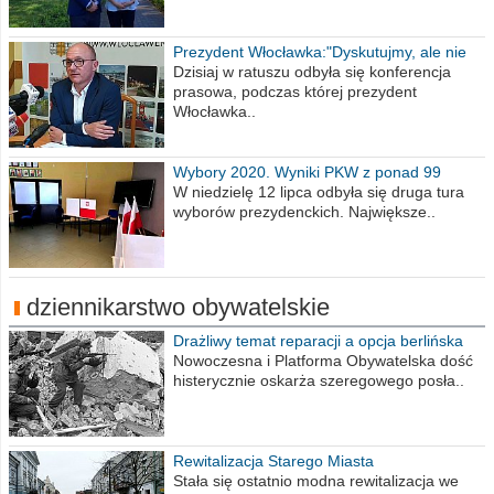
Prezydent Włocławka:"Dyskutujmy, ale nie
obrażajmy się”
Dzisiaj w ratuszu odbyła się konferencja
prasowa, podczas której prezydent
Włocławka..
Wybory 2020. Wyniki PKW z ponad 99
procent obwodów
W niedzielę 12 lipca odbyła się druga tura
wyborów prezydenckich. Największe..
dziennikarstwo obywatelskie
Drażliwy temat reparacji a opcja berlińska
Nowoczesna i Platforma Obywatelska dość
histerycznie oskarża szeregowego posła..
Rewitalizacja Starego Miasta
Stała się ostatnio modna rewitalizacja we