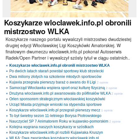
Koszykarze
wloclawek.info.pl obronili
mistrzostwo WLKA
Koszykarze naszego portalu wywalczyli mistrzostwo dwudziestej
drugiej edycji Włocławskiej Ligi Koszykówki Amatorskiej. W
finałowym dwumeczu wloclawek.info.pl pokonał Autoserwis
Radek/Open Partner i wywalczył szósty tytuł w ciągu ostatnich..
Koszykarze wloclawek.info.pl obronili mistrzostwo WLKA
Po dwóch latach starań powstał sportowy klub strzelecki
Dwa miliony złotych na szkolenie młodych sportowców
Kujavia przegrała pierwszy baraż o awans do II Ligi
2 opinie
Samorząd Włocławka wspiera sport oraz kulturę fizyczną
2 opinie
Drużyna wloclawek.info.pl awansowała do półfinałów WLKA
2 opinie
Orlen sponsorem strategicznym włocławskiej koszykówki
Urząd Miasta przyjmuje wnioski na stypendia sportowe
Koszykarze wloclawek.info.pl przegrali pierwszy mecz
1 opinia
To był świetny sezon 11-letniego Borysa Piotrowskiego
Nauczyciel SP 7 Animatorem Roku w kujawsko-pomorskim
2 opinie
Kolejna wygrana naszych koszykarzy w szóstkach
Koszykarze wloclawek.info.pl rozbili Kujawiaka Kruszyn
WLKA: Dwa zwycięstwa koszykarzy wloclawek.info.pl