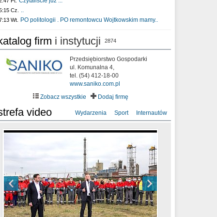
Czytaliście już :..
2:47 Pt.
..
5:15 Cz.
PO politologii . PO remontowcu Wojtkowskim mamy..
7:13 Wt.
katalog firm
i instytucji
2874
Przedsiębiorstwo Gospodarki
ul. Komunalna 4,
tel. (54) 412-18-00
www.saniko.com.pl
Zobacz wszystkie
Dodaj firmę
strefa video
Wydarzenia
Sport
Internautów
sixf33t .Last Year DRONE FOOTAGE
XXIII Sesja Rady Miasta Włocławek VIII
Ni To Ponk - W oczach mamy strach
Włocławek
kadencji w dniu 09.06.2020 r.