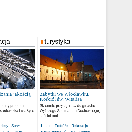
acja
turystyka
zania jakością
Zabytki we Włocławku.
9
Kościół św. Witalisa
romny problem
Skromnie przylegający do gmachu
środowiska i wiążące
Wyższego Seminarium Duchownego,
kościół pod..
miery
Serwis
Hotele
Podróże
Rekreacja