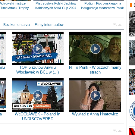
Piotrowski mistrzem
Mistrzostwa Polski Jachtów
Podium Piotrowskiego na
Time Attack Trophy
Kabinowych Anwil Cup 2024
inaugurację mistrzostw Polski
Bez komentarza
Filmy internautów
ilu
TOP 5 rzutów Anwilu
Ni To Ponk - W oczach mamy
Włocławek w BCL w (...)
strach
a
WŁOCŁAWEK - Poland In
Wywiad z Anną Hnatowicz
UNDISCOVERED