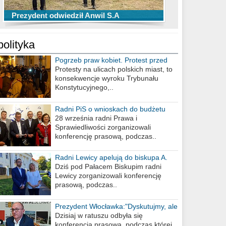
TOP 10 przechwytów Anwilu Włocławek
TOP 5 rzutów Anwilu Włocławek w BCL
Prezydent odwiedził Anwil S.A
w EBL w sezonie 2019/2020
w sezonie 2019/2020
polityka
Pogrzeb praw kobiet. Protest przed
biurem poselskim PiS
Protesty na ulicach polskich miast, to
konsekwencje wyroku Trybunału
Konstytucyjnego,..
Radni PiS o wnioskach do budżetu
miasta na 2021 rok
28 września radni Prawa i
Sprawiedliwości zorganizowali
konferencję prasową, podczas..
Radni Lewicy apelują do biskupa A.
Wiesława Meringa
Dziś pod Pałacem Biskupim radni
Lewicy zorganizowali konferencję
prasową, podczas..
Prezydent Włocławka:"Dyskutujmy, ale
nie obrażajmy się”
Dzisiaj w ratuszu odbyła się
konferencja prasowa, podczas której