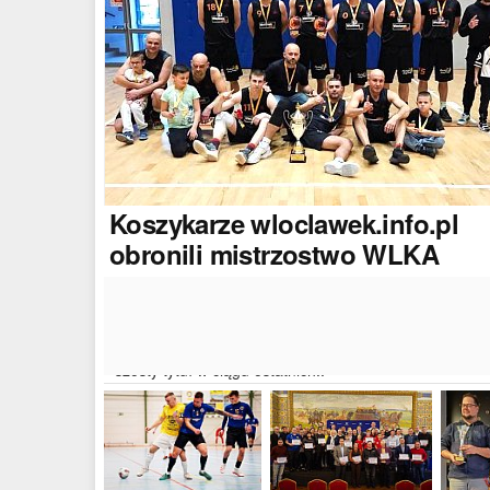
Koszykarze
wloclawek.info.pl
obronili mistrzostwo WLKA
Koszykarze naszego portalu wywalczyli mistrzostwo
dwudziestej drugiej edycji Włocławskiej Ligi Koszyków
Amatorskiej. W finałowym dwumeczu wloclawek.info.p
pokonał Autoserwis Radek/Open Partner i wywalczył
szósty tytuł w ciągu ostatnich..