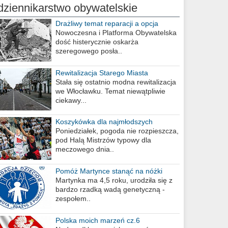
dziennikarstwo obywatelskie
Drażliwy temat reparacji a opcja
berlińska
Nowoczesna i Platforma Obywatelska
dość histerycznie oskarża
szeregowego posła..
Rewitalizacja Starego Miasta
Stała się ostatnio modna rewitalizacja
we Włocławku. Temat niewątpliwie
ciekawy...
Koszykówka dla najmłodszych
Poniedziałek, pogoda nie rozpieszcza,
pod Halą Mistrzów typowy dla
meczowego dnia..
Pomóż Martynce stanąć na nóżki
Martynka ma 4,5 roku, urodziła się z
bardzo rzadką wadą genetyczną -
zespołem..
Polska moich marzeń cz.6