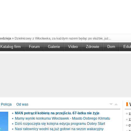
odzieja
»
Dzielnicowy z Włocławka, za każdym razem będąc po służbie, już...
Katalog firm
Forum
Galerie
Video
Zdrowie
Dom
Edu
W w NGO'
»
Ruszył nabór w konkursie „Wsparcie Organizacji Wolontariatu w NGO –
rześciu
»
Sika Poland rozpoczęła budowę swojej nowej fabryki w Brześciu
e
»
Policjanci wyjaśniają dokładne okoliczności tragicznego w skutkach...
blaskiem
»
Kujawsko-Pomorska Organizacja Turystyczna wraz z partnerami
du Pracy
»
Szukasz pracy, zajęcia dorywczego, czy może chcesz całkowicie
zieja
»
Policjanci zatrzymali 40–latka, który na terenie powiatu włocławskiego...
mochód
»
Mundurowi z Topólki zatrzymali 66-letniego mężczyznę, podejrzanego o...
Policja
Od was
ontach
»
Od czerwca rozpoczął się nowy okres świadczeniowy 800 plus, który
MAN potrącił kobietę na przejściu. 67-latka nie żyje
1
drogach
»
Policjanci ruchu drogowego przeprowadzili na drogach Włocławka i
Mamy wyniki konkursu Włocławek - Miasto Dobrego Klimatu
1
Dziś rozpoczęła się kolejna edycja programu Dobry Start
0
Nasi ratownicy wodni są już gotowi na sezon wakacyjny