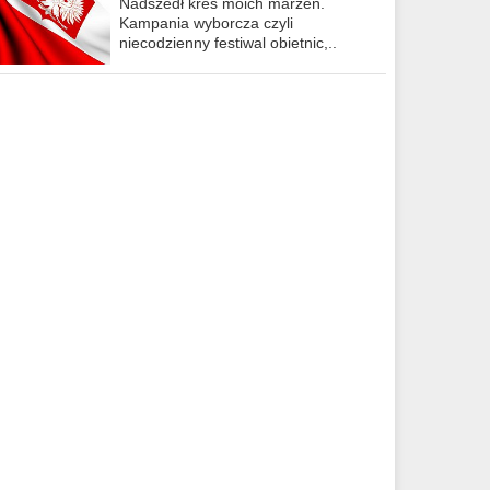
Nadszedł kres moich marzeń.
Kampania wyborcza czyli
niecodzienny festiwal obietnic,..