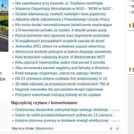
1
Nie zaparkujesz przy basenie, ul. Szpitalna zamknięta
0
Wsparcie Organizacji Wolontariatu w NGO – 'WOW w NGO'
1
0
Szukali włamywaczy, znaleźli narkotyki i lewe papierosy
opinia
Aktualne oferty zatrudnienia z Powiatowego Urzędu Pracy
Kto może dostać niezrealizowane świadczenie wspierające
178 kierowców jechało za szybko, 4 straciło prawo jazdy
Rozszczelnienie sieci gazowej oraz zagrożenie pożarowe
W wyjątkowych przypadkach urzędnik zapuka do drzwi
Jednostka 4051 zbiera na unikatowy pojazd ratowniczy
Wzmożone kontrole policyjne w trakcie długiego weekendu
Nasi terytorialsi najlepszą drużyn VI Mistrzostostw WOT
Kilku pijanych rowerzystów, jeden miał ponad 3 promile
Sika wmurowała kamień węgielny pod fabrykę w Brześciu
1
o
Pobił swojego znajomego, zabrał mu zakupy i telefon
opinia
dze
Od 23 czerewca zmiana rozkładu linii autobusowej nr 10
35-latek odpowie za przywłaszczenie znalezionych 700 zł
Nagrody marszałka dla specjalistów terapii zajęciowej
Policjanci eskortowali rodzącą kobietę aż do szpitala
Najczęściej czytane i komentowane:
Dzielnicowy dwukrotnie zatrzymał tego samego złodzieja
2 opinie
Nabór do szkół ponadpodstawowych potrwa do 13 czerwca
2
Kolejne planowe przerwy w dostawie energii elektrycznej
opinie
2 opinie
Więcej w dziale:
Wiadomości