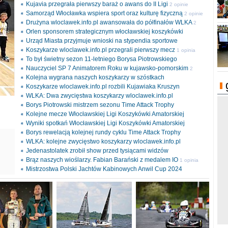
Kujavia przegrała pierwszy baraż o awans do II Ligi
2 opinie
Samorząd Włocławka wspiera sport oraz kulturę fizyczną
2 opinie
Drużyna wloclawek.info.pl awansowała do półfinałów WLKA
2
Orlen sponsorem strategicznym włocławskiej koszykówki
opinie
Urząd Miasta przyjmuje wnioski na stypendia sportowe
Koszykarze wloclawek.info.pl przegrali pierwszy mecz
1 opinia
To był świetny sezon 11-letniego Borysa Piotrowskiego
Nauczyciel SP 7 Animatorem Roku w kujawsko-pomorskim
2
Kolejna wygrana naszych koszykarzy w szóstkach
opinie
Koszykarze wloclawek.info.pl rozbili Kujawiaka Kruszyn
WLKA: Dwa zwycięstwa koszykarzy wloclawek.info.pl
Borys Piotrowski mistrzem sezonu Time Attack Trophy
Kolejne mecze Włocławskiej Ligi Koszykówki Amatorskiej
Wyniki spotkań Włocławskiej Ligi Koszykówki Amatorskiej
Borys rewelacją kolejnej rundy cyklu Time Attack Trophy
ki
WLKA: kolejne zwycięstwo koszykarzy wloclawek.info.pl
l
Jedenastolatek zrobił show przed tysiącami widzów
Brąz naszych wioślarzy. Fabian Barański z medalem IO
1 opinia
Mistrzostwa Polski Jachtów Kabinowych Anwil Cup 2024