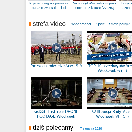
Kujavia przegrała pierwszy
Samorząd Włocławka wspiera
Borys 
baraż o awans do II Ligi
sport oraz kulturę fizyczną
sezonu 
strefa video
Wiadomości
Sport
Strefa polityki
Prezydent odwiedził Anwil S.A
TOP 10 przechwytów Anw
Włocławek w (...)
sixf33t .Last Year DRONE
XXIII Sesja Rady Miast
FOOTAGE Włocławek
Włocławek VIII (...)
dziś polecamy
7 sierpnia 2026