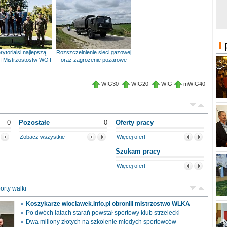
rytorialsi najlepszą
Rozszczelnienie sieci gazowej
I Mistrzostostw WOT
oraz zagrożenie pożarowe
WIG30
WIG20
WIG
mWIG40
0
Pozostałe
0
Oferty pracy
Zobacz wszystkie
Więcej ofert
Szukam pracy
Więcej ofert
orty walki
Koszykarze wloclawek.info.pl obronili mistrzostwo WLKA
Po dwóch latach starań powstał sportowy klub strzelecki
Dwa miliony złotych na szkolenie młodych sportowców