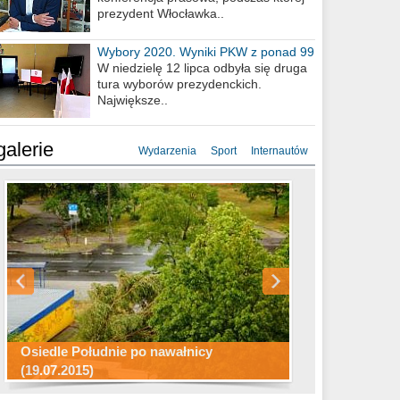
prezydent Włocławka..
Wybory 2020. Wyniki PKW z ponad 99
procent obwodów
W niedzielę 12 lipca odbyła się druga
tura wyborów prezydenckich.
Największe..
galerie
Wydarzenia
Sport
Internautów
Konkurs fotograficzny "Co to za
Miasto kładzie się do snu .
miejsca"
Ścieżka rowerowa w naszym mieście
Osiedle Południe po nawałnicy
(19.07.2015)
Wizytówka Włocławka
polowanie wigilijne 2014