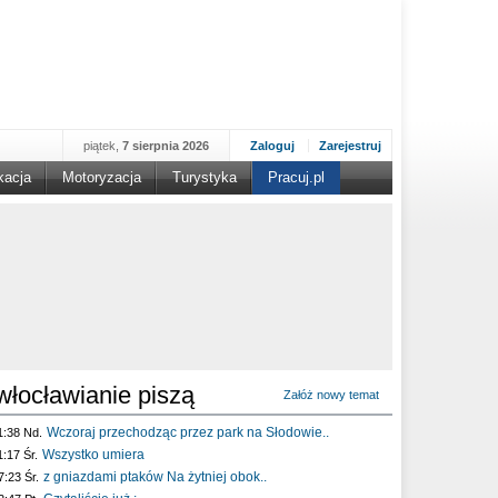
piątek,
7 sierpnia 2026
Zaloguj
Zarejestruj
kacja
Motoryzacja
Turystyka
Pracuj.pl
włocławianie piszą
Załóż nowy temat
Wczoraj przechodząc przez park na Słodowie..
1:38 Nd.
Wszystko umiera
1:17 Śr.
z gniazdami ptaków Na żytniej obok..
7:23 Śr.