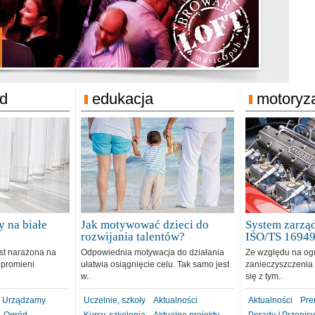
jonat Michelin
rodzie 31.12.2018
ód
edukacja
motoryz
 na białe
Jak motywować dzieci do
System zarząd
rozwijania talentów?
ISO/TS 1694
est narażona na
Odpowiednia motywacja do działania
Ze względu na og
 promieni
ułatwia osiągnięcie celu. Tak samo jest
zanieczyszczenia 
w..
się z tym..
Urządzamy
Uczelnie, szkoły
Aktualności
Aktualności
Pre