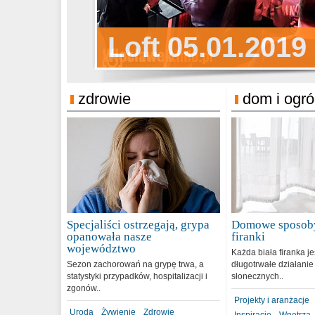
Sylwester Pens
Loft 05.01.2019
Sylwester Podg
31.12.2018
zdrowie
dom i ogr
Specjaliści ostrzegają, grypa
Domowe sposoby
opanowała nasze
firanki
województwo
Każda biała firanka j
Sezon zachorowań na grypę trwa, a
długotrwałe działanie
statystyki przypadków, hospitalizacji i
słonecznych..
zgonów..
Projekty i aranżacje
Uroda
Żywienie
Zdrowie