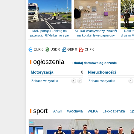
MAN potrącił kobietę na
Szukali włamywaczy, znaleźli
Nasi te
przejściu. 67-latka nie żyje
narkotyki i lewe papierosy
drużyn V
EUR 0
USD 0
GBP 0
CHF 0
ogłoszenia
+ dodaj darmowe ogłoszenie
Motoryzacja
0
Nieruchomości
Zobacz wszystkie
Zobacz wszystkie
sport
Anwil
Włocłavia
WLKA
Lekkoatletyka
Sp