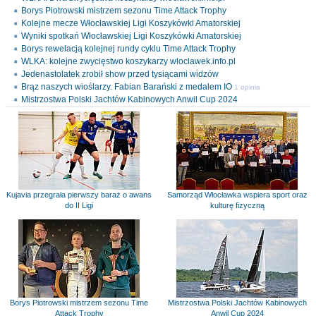
Borys Piotrowski mistrzem sezonu Time Attack Trophy
Kolejne mecze Włocławskiej Ligi Koszykówki Amatorskiej
Wyniki spotkań Włocławskiej Ligi Koszykówki Amatorskiej
Borys rewelacją kolejnej rundy cyklu Time Attack Trophy
WLKA: kolejne zwycięstwo koszykarzy wloclawek.info.pl
Jedenastolatek zrobił show przed tysiącami widzów
Brąz naszych wioślarzy. Fabian Barański z medalem IO
1 opinia
Mistrzostwa Polski Jachtów Kabinowych Anwil Cup 2024
Kujavia przegrała pierwszy baraż o awans
Samorząd Włocławka wspiera sport oraz
do II Ligi
kulturę fizyczną
Borys Piotrowski mistrzem sezonu Time
Mistrzostwa Polski Jachtów Kabinowych
Attack Trophy
Anwil Cup 2024