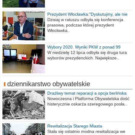
Prezydent Włocławka:"Dyskutujmy, ale nie
obrażajmy się”
Dzisiaj w ratuszu odbyła się konferencja
prasowa, podczas której prezydent
Włocławka..
Wybory 2020. Wyniki PKW z ponad 99
procent obwodów
W niedzielę 12 lipca odbyła się druga tura
wyborów prezydenckich. Największe..
dziennikarstwo obywatelskie
Drażliwy temat reparacji a opcja berlińska
Nowoczesna i Platforma Obywatelska dość
histerycznie oskarża szeregowego posła..
Rewitalizacja Starego Miasta
Stała się ostatnio modna rewitalizacja we