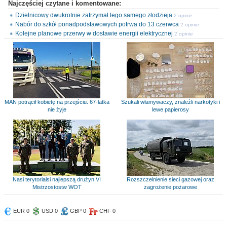
Najczęściej czytane i komentowane:
Dzielnicowy dwukrotnie zatrzymał tego samego złodzieja
2 opinie
Nabór do szkół ponadpodstawowych potrwa do 13 czerwca
2 opinie
Kolejne planowe przerwy w dostawie energii elektrycznej
2 opinie
MAN potrącił kobietę na przejściu. 67-latka
Szukali włamywaczy, znaleźli narkotyki i
nie żyje
lewe papierosy
Nasi terytorialsi najlepszą drużyn VI
Rozszczelnienie sieci gazowej oraz
Mistrzostostw WOT
zagrożenie pożarowe
EUR 0
USD 0
GBP 0
CHF 0