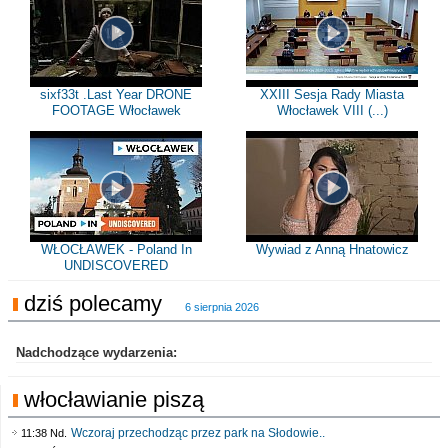
sixf33t .Last Year DRONE
XXIII Sesja Rady Miasta
FOOTAGE Włocławek
Włocławek VIII (...)
WŁOCŁAWEK - Poland In
Wywiad z Anną Hnatowicz
UNDISCOVERED
dziś polecamy
6 sierpnia 2026
Nadchodzące wydarzenia:
włocławianie piszą
Wczoraj przechodząc przez park na Słodowie..
11:38 Nd.