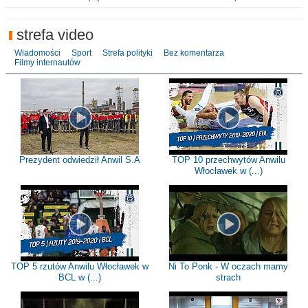
strefa video
Wiadomości
Sport
Strefa polityki
Bez komentarza
Filmy internautów
Prezydent odwiedził Anwil S.A
TOP 10 przechwytów Anwilu
Włocławek w (...)
TOP 5 rzutów Anwilu Włocławek w
Ni To Ponk - W oczach mamy
BCL w (...)
strach