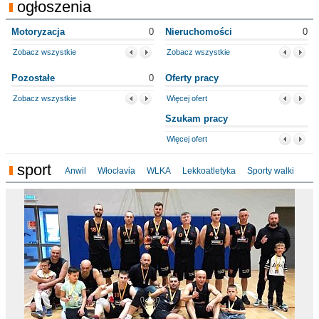
ogłoszenia
Motoryzacja
0
Nieruchomości
0
Zobacz wszystkie
Zobacz wszystkie
Pozostałe
0
Oferty pracy
Zobacz wszystkie
Więcej ofert
Szukam pracy
Więcej ofert
sport
Anwil
Włocłavia
WLKA
Lekkoatletyka
Sporty walki