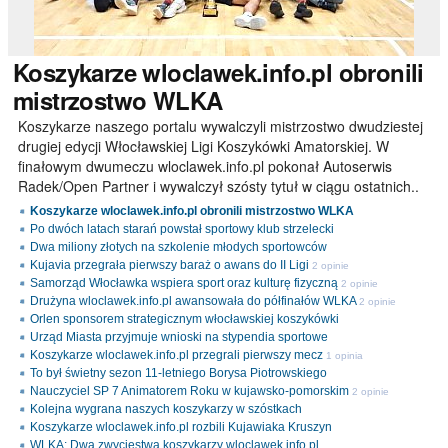
Koszykarze
wloclawek.info.pl obronili
mistrzostwo WLKA
Koszykarze naszego portalu wywalczyli mistrzostwo dwudziestej
drugiej edycji Włocławskiej Ligi Koszykówki Amatorskiej. W
finałowym dwumeczu wloclawek.info.pl pokonał Autoserwis
Radek/Open Partner i wywalczył szósty tytuł w ciągu ostatnich..
Koszykarze wloclawek.info.pl obronili mistrzostwo WLKA
Po dwóch latach starań powstał sportowy klub strzelecki
Dwa miliony złotych na szkolenie młodych sportowców
Kujavia przegrała pierwszy baraż o awans do II Ligi
2 opinie
Samorząd Włocławka wspiera sport oraz kulturę fizyczną
2 opinie
Drużyna wloclawek.info.pl awansowała do półfinałów WLKA
2 opinie
Orlen sponsorem strategicznym włocławskiej koszykówki
Urząd Miasta przyjmuje wnioski na stypendia sportowe
Koszykarze wloclawek.info.pl przegrali pierwszy mecz
1 opinia
To był świetny sezon 11-letniego Borysa Piotrowskiego
Nauczyciel SP 7 Animatorem Roku w kujawsko-pomorskim
2 opinie
Kolejna wygrana naszych koszykarzy w szóstkach
Koszykarze wloclawek.info.pl rozbili Kujawiaka Kruszyn
WLKA: Dwa zwycięstwa koszykarzy wloclawek.info.pl