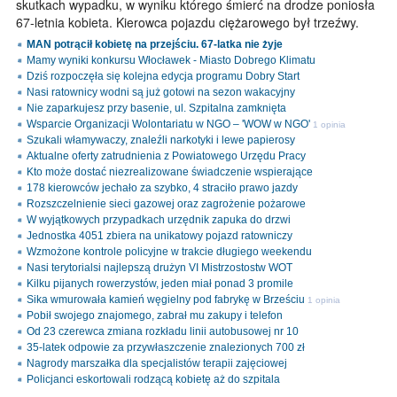
skutkach wypadku, w wyniku którego śmierć na drodze poniosła
67-letnia kobieta. Kierowca pojazdu ciężarowego był trzeźwy.
MAN potrącił kobietę na przejściu. 67-latka nie żyje
Mamy wyniki konkursu Włocławek - Miasto Dobrego Klimatu
Dziś rozpoczęła się kolejna edycja programu Dobry Start
Nasi ratownicy wodni są już gotowi na sezon wakacyjny
Nie zaparkujesz przy basenie, ul. Szpitalna zamknięta
Wsparcie Organizacji Wolontariatu w NGO – 'WOW w NGO'
1 opinia
Szukali włamywaczy, znaleźli narkotyki i lewe papierosy
Aktualne oferty zatrudnienia z Powiatowego Urzędu Pracy
Kto może dostać niezrealizowane świadczenie wspierające
178 kierowców jechało za szybko, 4 straciło prawo jazdy
Rozszczelnienie sieci gazowej oraz zagrożenie pożarowe
W wyjątkowych przypadkach urzędnik zapuka do drzwi
Jednostka 4051 zbiera na unikatowy pojazd ratowniczy
Wzmożone kontrole policyjne w trakcie długiego weekendu
Nasi terytorialsi najlepszą drużyn VI Mistrzostostw WOT
Kilku pijanych rowerzystów, jeden miał ponad 3 promile
Sika wmurowała kamień węgielny pod fabrykę w Brześciu
1 opinia
Pobił swojego znajomego, zabrał mu zakupy i telefon
Od 23 czerewca zmiana rozkładu linii autobusowej nr 10
35-latek odpowie za przywłaszczenie znalezionych 700 zł
Nagrody marszałka dla specjalistów terapii zajęciowej
Policjanci eskortowali rodzącą kobietę aż do szpitala