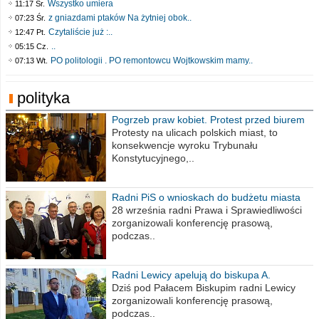
Wszystko umiera
11:17 Śr.
z gniazdami ptaków Na żytniej obok..
07:23 Śr.
Czytaliście już :..
12:47 Pt.
..
05:15 Cz.
PO politologii . PO remontowcu Wojtkowskim mamy..
07:13 Wt.
polityka
Pogrzeb praw kobiet. Protest przed biurem
poselskim PiS
Protesty na ulicach polskich miast, to
konsekwencje wyroku Trybunału
Konstytucyjnego,..
Radni PiS o wnioskach do budżetu miasta
na 2021 rok
28 września radni Prawa i Sprawiedliwości
zorganizowali konferencję prasową,
podczas..
Radni Lewicy apelują do biskupa A.
Wiesława Meringa
Dziś pod Pałacem Biskupim radni Lewicy
zorganizowali konferencję prasową,
podczas..