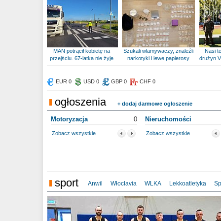
MAN potrącił kobietę na
Szukali włamywaczy, znaleźli
Nasi te
przejściu. 67-latka nie żyje
narkotyki i lewe papierosy
drużyn V
EUR 0
USD 0
GBP 0
CHF 0
ogłoszenia
+ dodaj darmowe ogłoszenie
Motoryzacja
0
Nieruchomości
Zobacz wszystkie
Zobacz wszystkie
sport
Anwil
Włocłavia
WLKA
Lekkoatletyka
Sp