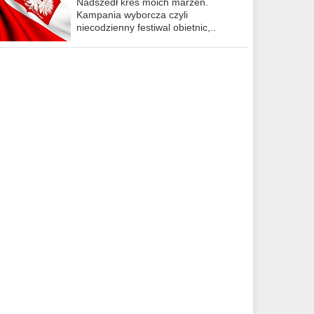
Nadszedł kres moich marzeń.
Kampania wyborcza czyli
niecodzienny festiwal obietnic,..