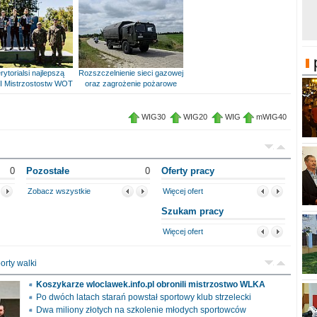
rytorialsi najlepszą
Rozszczelnienie sieci gazowej
I Mistrzostostw WOT
oraz zagrożenie pożarowe
WIG30
WIG20
WIG
mWIG40
0
Pozostałe
0
Oferty pracy
Zobacz wszystkie
Więcej ofert
Szukam pracy
Więcej ofert
orty walki
Koszykarze wloclawek.info.pl obronili mistrzostwo WLKA
Po dwóch latach starań powstał sportowy klub strzelecki
Dwa miliony złotych na szkolenie młodych sportowców