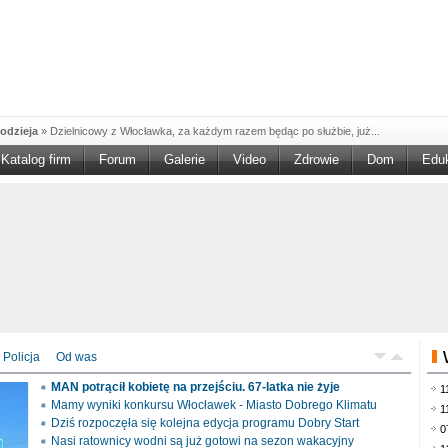
odzieja
»
Dzielnicowy z Włocławka, za każdym razem będąc po służbie, już...
Katalog firm
Forum
Galerie
Video
Zdrowie
Dom
Edu
W w NGO'
»
Ruszył nabór w konkursie „Wsparcie Organizacji Wolontariatu w NGO –
rześciu
»
Sika Poland rozpoczęła budowę swojej nowej fabryki w Brześciu
e
»
Policjanci wyjaśniają dokładne okoliczności tragicznego w skutkach...
blaskiem
»
Kujawsko-Pomorska Organizacja Turystyczna wraz z partnerami
du Pracy
»
Szukasz pracy, zajęcia dorywczego, czy może chcesz całkowicie
zieja
»
Policjanci zatrzymali 40–latka, który na terenie powiatu włocławskiego...
mochód
»
Mundurowi z Topólki zatrzymali 66-letniego mężczyznę, podejrzanego o...
Policja
Od was
ontach
»
Od czerwca rozpoczął się nowy okres świadczeniowy 800 plus, który
MAN potrącił kobietę na przejściu. 67-latka nie żyje
1
drogach
»
Policjanci ruchu drogowego przeprowadzili na drogach Włocławka i
Mamy wyniki konkursu Włocławek - Miasto Dobrego Klimatu
1
Dziś rozpoczęła się kolejna edycja programu Dobry Start
0
Nasi ratownicy wodni są już gotowi na sezon wakacyjny