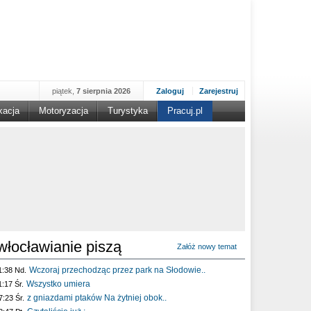
piątek,
7 sierpnia 2026
Zaloguj
Zarejestruj
kacja
Motoryzacja
Turystyka
Pracuj.pl
włocławianie piszą
Załóż nowy temat
Wczoraj przechodząc przez park na Słodowie..
1:38 Nd.
Wszystko umiera
1:17 Śr.
z gniazdami ptaków Na żytniej obok..
7:23 Śr.