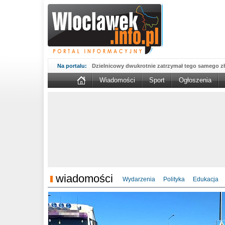
Na portalu:
Dzielnicowy dwukrotnie zatrzymał tego samego zł
Wiadomości
Sport
Ogłoszenia
Wsparcie Organizacji Wolontariatu w NGO – 'WO
WOW...
Sika wmurowała kamień węgielny pod fabrykę w B
Kujawskim....
MAN potrącił kobietę na przejściu. 67-latka nie żyj
Nasze konstelacje dobrych miejsc świecą pełnym 
prezentuje...
Aktualne oferty zatrudnienia z Powiatowego Urzę
zmienić...
Włocławscy policjanci rozpracowali seryjnego złod
Kompletnie pijany 66-latek porysował nożem sa
wiadomości
Wydarzenia
Polityka
Edukacja
Nowy okres 800 plus ruszył, pieniądze są już na k
potrwa...
Podsumowanie działań 'NURD' na włocławskich 
powiatu...