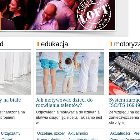
jonat Michelin
rodzie 31.12.2018
ód
edukacja
motoryz
 na białe
Jak motywować dzieci do
System zarząd
rozwijania talentów?
ISO/TS 1694
est narażona na
Odpowiednia motywacja do działania
Ze względu na og
 promieni
ułatwia osiągnięcie celu. Tak samo jest
zanieczyszczenia 
w..
się z tym..
Urządzamy
Uczelnie, szkoły
Aktualności
Aktualności
Pre