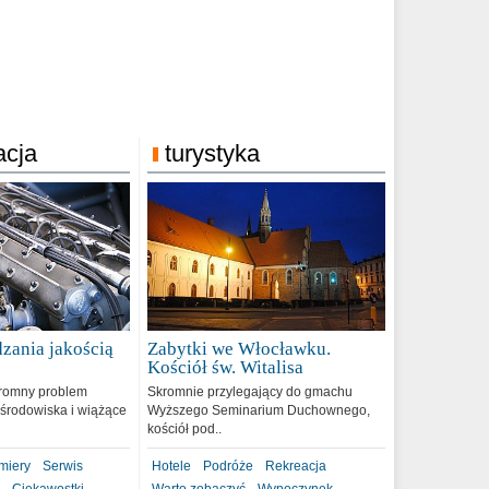
acja
turystyka
zania jakością
Zabytki we Włocławku.
9
Kościół św. Witalisa
romny problem
Skromnie przylegający do gmachu
środowiska i wiążące
Wyższego Seminarium Duchownego,
kościół pod..
miery
Serwis
Hotele
Podróże
Rekreacja