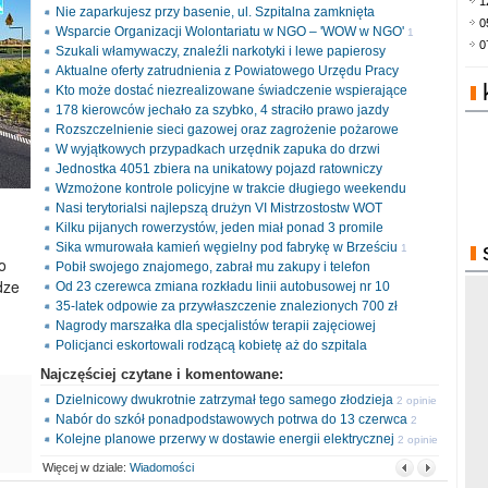
1
Nie zaparkujesz przy basenie, ul. Szpitalna zamknięta
0
Wsparcie Organizacji Wolontariatu w NGO – 'WOW w NGO'
1
0
Szukali włamywaczy, znaleźli narkotyki i lewe papierosy
opinia
Aktualne oferty zatrudnienia z Powiatowego Urzędu Pracy
Kto może dostać niezrealizowane świadczenie wspierające
178 kierowców jechało za szybko, 4 straciło prawo jazdy
Rozszczelnienie sieci gazowej oraz zagrożenie pożarowe
W wyjątkowych przypadkach urzędnik zapuka do drzwi
Jednostka 4051 zbiera na unikatowy pojazd ratowniczy
Wzmożone kontrole policyjne w trakcie długiego weekendu
Nasi terytorialsi najlepszą drużyn VI Mistrzostostw WOT
Kilku pijanych rowerzystów, jeden miał ponad 3 promile
Sika wmurowała kamień węgielny pod fabrykę w Brześciu
1
o
Pobił swojego znajomego, zabrał mu zakupy i telefon
opinia
dze
Od 23 czerewca zmiana rozkładu linii autobusowej nr 10
35-latek odpowie za przywłaszczenie znalezionych 700 zł
Nagrody marszałka dla specjalistów terapii zajęciowej
Policjanci eskortowali rodzącą kobietę aż do szpitala
Najczęściej czytane i komentowane:
Dzielnicowy dwukrotnie zatrzymał tego samego złodzieja
2 opinie
Nabór do szkół ponadpodstawowych potrwa do 13 czerwca
2
Kolejne planowe przerwy w dostawie energii elektrycznej
opinie
2 opinie
Więcej w dziale:
Wiadomości