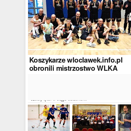
Koszykarze
wloclawek.info.pl
obronili mistrzostwo WLKA
Koszykarze naszego portalu wywalczyli mistrzostwo
dwudziestej drugiej edycji Włocławskiej Ligi Koszyków
Amatorskiej. W finałowym dwumeczu wloclawek.info.p
pokonał Autoserwis Radek/Open Partner i wywalczył
szósty tytuł w ciągu ostatnich..