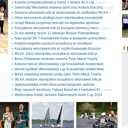
Kujavia przegrała pierwszy baraż o awans do II Ligi
2 opinie
Samorząd Włocławka wspiera sport oraz kulturę fizyczną
2 opinie
Drużyna wloclawek.info.pl awansowała do półfinałów WLKA
2
Orlen sponsorem strategicznym włocławskiej koszykówki
opinie
Urząd Miasta przyjmuje wnioski na stypendia sportowe
Koszykarze wloclawek.info.pl przegrali pierwszy mecz
1 opinia
To był świetny sezon 11-letniego Borysa Piotrowskiego
Nauczyciel SP 7 Animatorem Roku w kujawsko-pomorskim
2
Kolejna wygrana naszych koszykarzy w szóstkach
opinie
Koszykarze wloclawek.info.pl rozbili Kujawiaka Kruszyn
WLKA: Dwa zwycięstwa koszykarzy wloclawek.info.pl
Borys Piotrowski mistrzem sezonu Time Attack Trophy
Kolejne mecze Włocławskiej Ligi Koszykówki Amatorskiej
Wyniki spotkań Włocławskiej Ligi Koszykówki Amatorskiej
Borys rewelacją kolejnej rundy cyklu Time Attack Trophy
ki
WLKA: kolejne zwycięstwo koszykarzy wloclawek.info.pl
l
Jedenastolatek zrobił show przed tysiącami widzów
Brąz naszych wioślarzy. Fabian Barański z medalem IO
1 opinia
Mistrzostwa Polski Jachtów Kabinowych Anwil Cup 2024