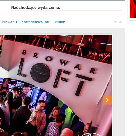
Nadchodzące wydarzenia:
l Aleksander
Browar B
Starodębska Bar
Million
 Młyn 31.12.2018
ki 31.12.2018
31.12.2018
2018
018