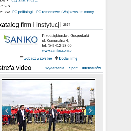
Czytaliście już :..
2:47 Pt.
..
5:15 Cz.
PO politologii . PO remontowcu Wojtkowskim mamy..
7:13 Wt.
katalog firm
i instytucji
2874
Przedsiębiorstwo Gospodarki
ul. Komunalna 4,
tel. (54) 412-18-00
www.saniko.com.pl
Zobacz wszystkie
Dodaj firmę
strefa video
Wydarzenia
Sport
Internautów
sixf33t .Last Year DRONE FOOTAGE
XXIII Sesja Rady Miasta Włocławek VIII
Ni To Ponk - W oczach mamy strach
Włocławek
kadencji w dniu 09.06.2020 r.