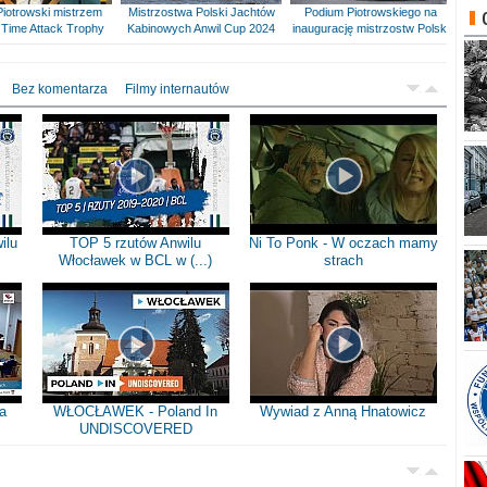
Piotrowski mistrzem
Mistrzostwa Polski Jachtów
Podium Piotrowskiego na
Time Attack Trophy
Kabinowych Anwil Cup 2024
inaugurację mistrzostw Polski
Bez komentarza
Filmy internautów
ilu
TOP 5 rzutów Anwilu
Ni To Ponk - W oczach mamy
Włocławek w BCL w (...)
strach
a
WŁOCŁAWEK - Poland In
Wywiad z Anną Hnatowicz
UNDISCOVERED