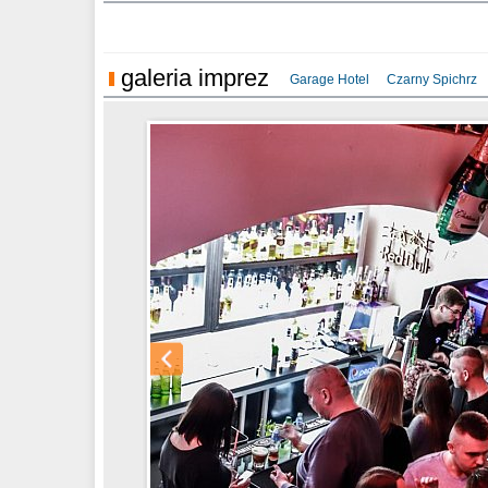
Sylwester Hote
galeria imprez
Garage Hotel
Czarny Spichrz
Sylwester Hotel
Sylwester Miejs
Sylwester Loft 
31.12.2018
Moscato 08.09.
Million 08.09.2
Loft 08.09.2018