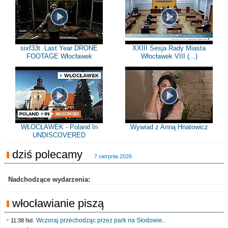
sixf33t .Last Year DRONE
XXIII Sesja Rady Miasta
FOOTAGE Włocławek
Włocławek VIII (...)
WŁOCŁAWEK - Poland In
Wywiad z Anną Hnatowicz
UNDISCOVERED
dziś polecamy
7 sierpnia 2026
Nadchodzące wydarzenia:
włocławianie piszą
Wczoraj przechodząc przez park na Słodowie..
11:38 Nd.