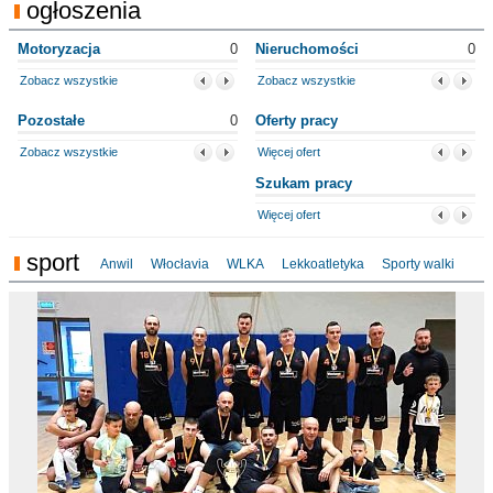
ogłoszenia
Motoryzacja
0
Nieruchomości
0
Zobacz wszystkie
Zobacz wszystkie
Pozostałe
0
Oferty pracy
Zobacz wszystkie
Więcej ofert
Szukam pracy
Więcej ofert
sport
Anwil
Włocłavia
WLKA
Lekkoatletyka
Sporty walki