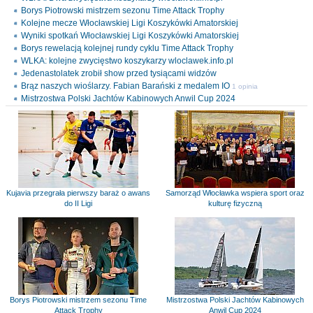
Borys Piotrowski mistrzem sezonu Time Attack Trophy
Kolejne mecze Włocławskiej Ligi Koszykówki Amatorskiej
Wyniki spotkań Włocławskiej Ligi Koszykówki Amatorskiej
Borys rewelacją kolejnej rundy cyklu Time Attack Trophy
WLKA: kolejne zwycięstwo koszykarzy wloclawek.info.pl
Jedenastolatek zrobił show przed tysiącami widzów
Brąz naszych wioślarzy. Fabian Barański z medalem IO
1 opinia
Mistrzostwa Polski Jachtów Kabinowych Anwil Cup 2024
Kujavia przegrała pierwszy baraż o awans
Samorząd Włocławka wspiera sport oraz
do II Ligi
kulturę fizyczną
Borys Piotrowski mistrzem sezonu Time
Mistrzostwa Polski Jachtów Kabinowych
Attack Trophy
Anwil Cup 2024