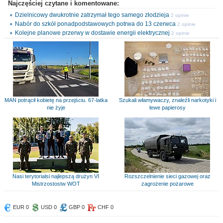
Najczęściej czytane i komentowane:
Dzielnicowy dwukrotnie zatrzymał tego samego złodzieja
2 opinie
Nabór do szkół ponadpodstawowych potrwa do 13 czerwca
2 opinie
Kolejne planowe przerwy w dostawie energii elektrycznej
2 opinie
MAN potrącił kobietę na przejściu. 67-latka
Szukali włamywaczy, znaleźli narkotyki i
nie żyje
lewe papierosy
Nasi terytorialsi najlepszą drużyn VI
Rozszczelnienie sieci gazowej oraz
Mistrzostostw WOT
zagrożenie pożarowe
EUR 0
USD 0
GBP 0
CHF 0