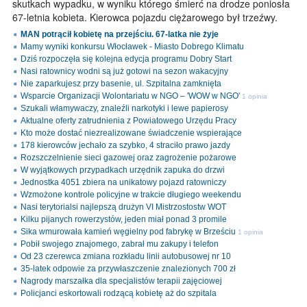
skutkach wypadku, w wyniku którego śmierć na drodze poniosła
67-letnia kobieta. Kierowca pojazdu ciężarowego był trzeźwy.
MAN potrącił kobietę na przejściu. 67-latka nie żyje
Mamy wyniki konkursu Włocławek - Miasto Dobrego Klimatu
Dziś rozpoczęła się kolejna edycja programu Dobry Start
Nasi ratownicy wodni są już gotowi na sezon wakacyjny
Nie zaparkujesz przy basenie, ul. Szpitalna zamknięta
Wsparcie Organizacji Wolontariatu w NGO – 'WOW w NGO'
1 opinia
Szukali włamywaczy, znaleźli narkotyki i lewe papierosy
Aktualne oferty zatrudnienia z Powiatowego Urzędu Pracy
Kto może dostać niezrealizowane świadczenie wspierające
178 kierowców jechało za szybko, 4 straciło prawo jazdy
Rozszczelnienie sieci gazowej oraz zagrożenie pożarowe
W wyjątkowych przypadkach urzędnik zapuka do drzwi
Jednostka 4051 zbiera na unikatowy pojazd ratowniczy
Wzmożone kontrole policyjne w trakcie długiego weekendu
Nasi terytorialsi najlepszą drużyn VI Mistrzostostw WOT
Kilku pijanych rowerzystów, jeden miał ponad 3 promile
Sika wmurowała kamień węgielny pod fabrykę w Brześciu
1 opinia
Pobił swojego znajomego, zabrał mu zakupy i telefon
Od 23 czerewca zmiana rozkładu linii autobusowej nr 10
35-latek odpowie za przywłaszczenie znalezionych 700 zł
Nagrody marszałka dla specjalistów terapii zajęciowej
Policjanci eskortowali rodzącą kobietę aż do szpitala