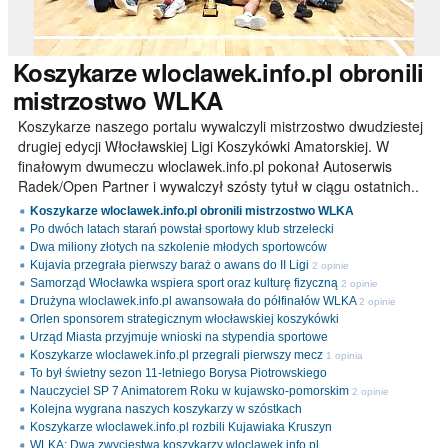
Koszykarze
wloclawek.info.pl obronili
mistrzostwo WLKA
Koszykarze naszego portalu wywalczyli mistrzostwo dwudziestej
drugiej edycji Włocławskiej Ligi Koszykówki Amatorskiej. W
finałowym dwumeczu wloclawek.info.pl pokonał Autoserwis
Radek/Open Partner i wywalczył szósty tytuł w ciągu ostatnich..
Koszykarze wloclawek.info.pl obronili mistrzostwo WLKA
Po dwóch latach starań powstał sportowy klub strzelecki
Dwa miliony złotych na szkolenie młodych sportowców
Kujavia przegrała pierwszy baraż o awans do II Ligi
2 opinie
Samorząd Włocławka wspiera sport oraz kulturę fizyczną
2 opinie
Drużyna wloclawek.info.pl awansowała do półfinałów WLKA
2 opinie
Orlen sponsorem strategicznym włocławskiej koszykówki
Urząd Miasta przyjmuje wnioski na stypendia sportowe
Koszykarze wloclawek.info.pl przegrali pierwszy mecz
1 opinia
To był świetny sezon 11-letniego Borysa Piotrowskiego
Nauczyciel SP 7 Animatorem Roku w kujawsko-pomorskim
2 opinie
Kolejna wygrana naszych koszykarzy w szóstkach
Koszykarze wloclawek.info.pl rozbili Kujawiaka Kruszyn
WLKA: Dwa zwycięstwa koszykarzy wloclawek.info.pl