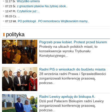
Wszystko umiera
11:17 Śr.
z gniazdami ptaków Na żytniej obok..
07:23 Śr.
Czytaliście już :..
12:47 Pt.
..
05:15 Cz.
PO politologii . PO remontowcu Wojtkowskim mamy..
07:13 Wt.
polityka
Pogrzeb praw kobiet. Protest przed biurem
poselskim PiS
Protesty na ulicach polskich miast, to
konsekwencje wyroku Trybunału
Konstytucyjnego,..
Radni PiS o wnioskach do budżetu miasta
na 2021 rok
28 września radni Prawa i Sprawiedliwości
zorganizowali konferencję prasową,
podczas..
Radni Lewicy apelują do biskupa A.
Wiesława Meringa
Dziś pod Pałacem Biskupim radni Lewicy
zorganizowali konferencję prasową,
podczas..