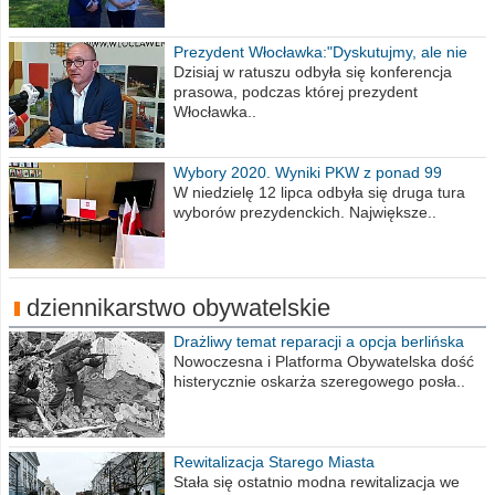
Prezydent Włocławka:"Dyskutujmy, ale nie
obrażajmy się”
Dzisiaj w ratuszu odbyła się konferencja
prasowa, podczas której prezydent
Włocławka..
Wybory 2020. Wyniki PKW z ponad 99
procent obwodów
W niedzielę 12 lipca odbyła się druga tura
wyborów prezydenckich. Największe..
dziennikarstwo obywatelskie
Drażliwy temat reparacji a opcja berlińska
Nowoczesna i Platforma Obywatelska dość
histerycznie oskarża szeregowego posła..
Rewitalizacja Starego Miasta
Stała się ostatnio modna rewitalizacja we