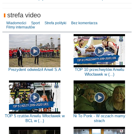
strefa video
Wiadomości
Sport
Strefa polityki
Bez komentarza
Filmy internautów
Prezydent odwiedził Anwil S.A
TOP 10 przechwytów Anwilu
Włocławek w (...)
TOP 5 rzutów Anwilu Włocławek w
Ni To Ponk - W oczach mamy
BCL w (...)
strach