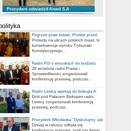
TOP 10 przechwytów Anwilu Włocławek
TOP 5 rzutów Anwilu Włocławek w BCL
Prezydent odwiedził Anwil S.A
w EBL w sezonie 2019/2020
w sezonie 2019/2020
polityka
Pogrzeb praw kobiet. Protest przed
biurem poselskim PiS
Protesty na ulicach polskich miast, to
konsekwencje wyroku Trybunału
Konstytucyjnego,..
Radni PiS o wnioskach do budżetu
miasta na 2021 rok
28 września radni Prawa i
Sprawiedliwości zorganizowali
konferencję prasową, podczas..
Radni Lewicy apelują do biskupa A.
Wiesława Meringa
Dziś pod Pałacem Biskupim radni
Lewicy zorganizowali konferencję
prasową, podczas..
Prezydent Włocławka:"Dyskutujmy, ale
nie obrażajmy się”
Dzisiaj w ratuszu odbyła się
konferencja prasowa, podczas której