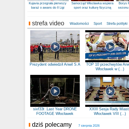
Kujavia przegrała pierwszy
Samorząd Włocławka wspiera
Borys 
baraż o awans do II Ligi
sport oraz kulturę fizyczną
sezonu 
strefa video
Wiadomości
Sport
Strefa polityki
Prezydent odwiedził Anwil S.A
TOP 10 przechwytów Anw
Włocławek w (...)
sixf33t .Last Year DRONE
XXIII Sesja Rady Miast
FOOTAGE Włocławek
Włocławek VIII (...)
dziś polecamy
7 sierpnia 2026