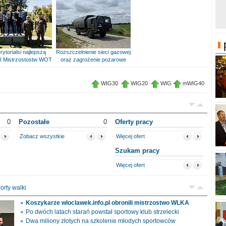
rytorialsi najlepszą
Rozszczelnienie sieci gazowej
I Mistrzostostw WOT
oraz zagrożenie pożarowe
WIG30
WIG20
WIG
mWIG40
0
Pozostałe
0
Oferty pracy
Zobacz wszystkie
Więcej ofert
Szukam pracy
Więcej ofert
orty walki
Koszykarze wloclawek.info.pl obronili mistrzostwo WLKA
Po dwóch latach starań powstał sportowy klub strzelecki
Dwa miliony złotych na szkolenie młodych sportowców