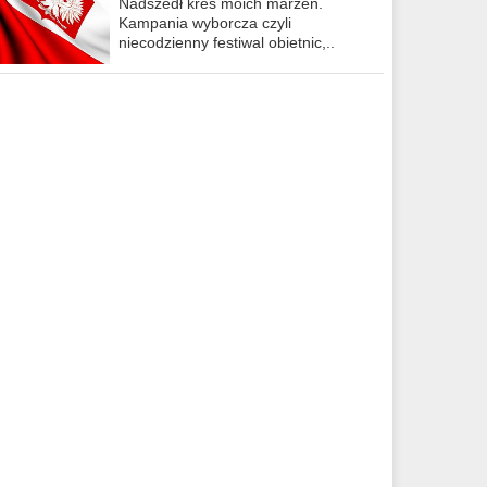
Nadszedł kres moich marzeń.
Kampania wyborcza czyli
niecodzienny festiwal obietnic,..