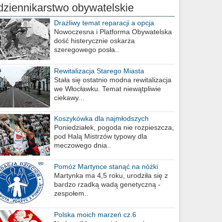
dziennikarstwo obywatelskie
Drażliwy temat reparacji a opcja
berlińska
Nowoczesna i Platforma Obywatelska
dość histerycznie oskarża
szeregowego posła..
Rewitalizacja Starego Miasta
Stała się ostatnio modna rewitalizacja
we Włocławku. Temat niewątpliwie
ciekawy...
Koszykówka dla najmłodszych
Poniedziałek, pogoda nie rozpieszcza,
pod Halą Mistrzów typowy dla
meczowego dnia..
Pomóż Martynce stanąć na nóżki
Martynka ma 4,5 roku, urodziła się z
bardzo rzadką wadą genetyczną -
zespołem..
Polska moich marzeń cz.6