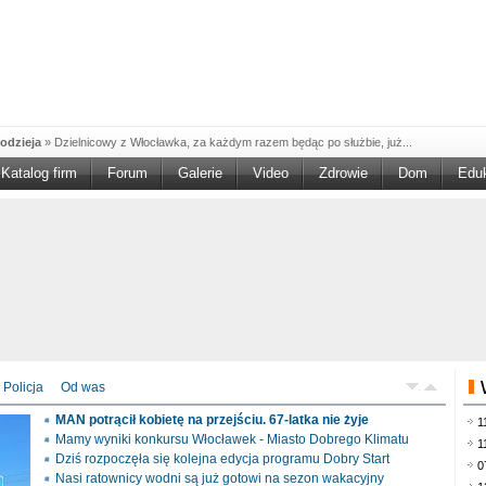
odzieja
»
Dzielnicowy z Włocławka, za każdym razem będąc po służbie, już...
Katalog firm
Forum
Galerie
Video
Zdrowie
Dom
Edu
W w NGO'
»
Ruszył nabór w konkursie „Wsparcie Organizacji Wolontariatu w NGO –
rześciu
»
Sika Poland rozpoczęła budowę swojej nowej fabryki w Brześciu
e
»
Policjanci wyjaśniają dokładne okoliczności tragicznego w skutkach...
blaskiem
»
Kujawsko-Pomorska Organizacja Turystyczna wraz z partnerami
du Pracy
»
Szukasz pracy, zajęcia dorywczego, czy może chcesz całkowicie
zieja
»
Policjanci zatrzymali 40–latka, który na terenie powiatu włocławskiego...
mochód
»
Mundurowi z Topólki zatrzymali 66-letniego mężczyznę, podejrzanego o...
Policja
Od was
ontach
»
Od czerwca rozpoczął się nowy okres świadczeniowy 800 plus, który
MAN potrącił kobietę na przejściu. 67-latka nie żyje
1
drogach
»
Policjanci ruchu drogowego przeprowadzili na drogach Włocławka i
Mamy wyniki konkursu Włocławek - Miasto Dobrego Klimatu
1
Dziś rozpoczęła się kolejna edycja programu Dobry Start
0
Nasi ratownicy wodni są już gotowi na sezon wakacyjny