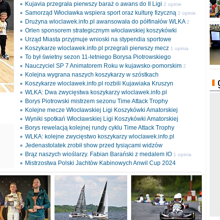
Kujavia przegrała pierwszy baraż o awans do II Ligi
2 opinie
Samorząd Włocławka wspiera sport oraz kulturę fizyczną
2 opinie
Drużyna wloclawek.info.pl awansowała do półfinałów WLKA
2
Orlen sponsorem strategicznym włocławskiej koszykówki
opinie
Urząd Miasta przyjmuje wnioski na stypendia sportowe
Koszykarze wloclawek.info.pl przegrali pierwszy mecz
1 opinia
To był świetny sezon 11-letniego Borysa Piotrowskiego
Nauczyciel SP 7 Animatorem Roku w kujawsko-pomorskim
2
Kolejna wygrana naszych koszykarzy w szóstkach
opinie
Koszykarze wloclawek.info.pl rozbili Kujawiaka Kruszyn
WLKA: Dwa zwycięstwa koszykarzy wloclawek.info.pl
Borys Piotrowski mistrzem sezonu Time Attack Trophy
Kolejne mecze Włocławskiej Ligi Koszykówki Amatorskiej
Wyniki spotkań Włocławskiej Ligi Koszykówki Amatorskiej
Borys rewelacją kolejnej rundy cyklu Time Attack Trophy
ki
WLKA: kolejne zwycięstwo koszykarzy wloclawek.info.pl
l
Jedenastolatek zrobił show przed tysiącami widzów
Brąz naszych wioślarzy. Fabian Barański z medalem IO
1 opinia
Mistrzostwa Polski Jachtów Kabinowych Anwil Cup 2024