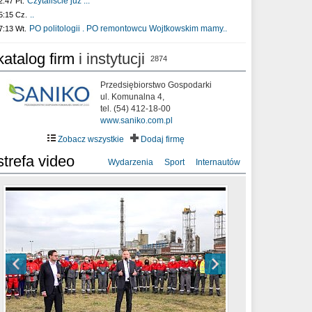
Czytaliście już :..
2:47 Pt.
..
5:15 Cz.
PO politologii . PO remontowcu Wojtkowskim mamy..
7:13 Wt.
katalog firm
i instytucji
2874
Przedsiębiorstwo Gospodarki
ul. Komunalna 4,
tel. (54) 412-18-00
www.saniko.com.pl
Zobacz wszystkie
Dodaj firmę
strefa video
Wydarzenia
Sport
Internautów
sixf33t .Last Year DRONE FOOTAGE
XXIII Sesja Rady Miasta Włocławek VIII
Ni To Ponk - W oczach mamy strach
Włocławek
kadencji w dniu 09.06.2020 r.