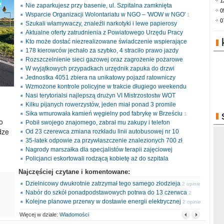
1
Nie zaparkujesz przy basenie, ul. Szpitalna zamknięta
0
Wsparcie Organizacji Wolontariatu w NGO – 'WOW w NGO'
1
0
Szukali włamywaczy, znaleźli narkotyki i lewe papierosy
opinia
Aktualne oferty zatrudnienia z Powiatowego Urzędu Pracy
Kto może dostać niezrealizowane świadczenie wspierające
178 kierowców jechało za szybko, 4 straciło prawo jazdy
Rozszczelnienie sieci gazowej oraz zagrożenie pożarowe
W wyjątkowych przypadkach urzędnik zapuka do drzwi
Jednostka 4051 zbiera na unikatowy pojazd ratowniczy
Wzmożone kontrole policyjne w trakcie długiego weekendu
Nasi terytorialsi najlepszą drużyn VI Mistrzostostw WOT
Kilku pijanych rowerzystów, jeden miał ponad 3 promile
Sika wmurowała kamień węgielny pod fabrykę w Brześciu
1
o
Pobił swojego znajomego, zabrał mu zakupy i telefon
opinia
dze
Od 23 czerewca zmiana rozkładu linii autobusowej nr 10
35-latek odpowie za przywłaszczenie znalezionych 700 zł
Nagrody marszałka dla specjalistów terapii zajęciowej
Policjanci eskortowali rodzącą kobietę aż do szpitala
Najczęściej czytane i komentowane:
Dzielnicowy dwukrotnie zatrzymał tego samego złodzieja
2 opinie
Nabór do szkół ponadpodstawowych potrwa do 13 czerwca
2
Kolejne planowe przerwy w dostawie energii elektrycznej
opinie
2 opinie
Więcej w dziale:
Wiadomości