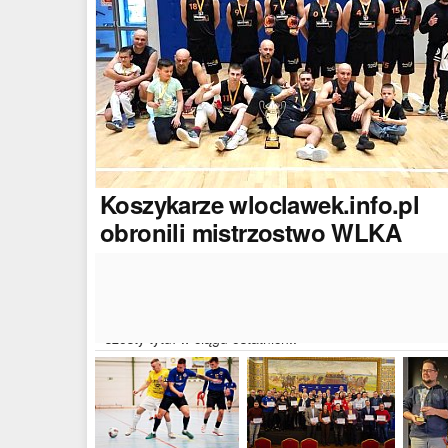
Koszykarze
wloclawek.info.pl
obronili mistrzostwo WLKA
Koszykarze naszego portalu wywalczyli mistrzostwo
dwudziestej drugiej edycji Włocławskiej Ligi Koszyków
Amatorskiej. W finałowym dwumeczu wloclawek.info.p
pokonał Autoserwis Radek/Open Partner i wywalczył
szósty tytuł w ciągu ostatnich..