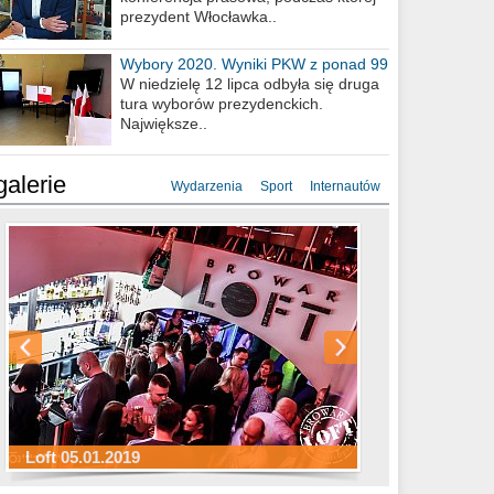
prezydent Włocławka..
Wybory 2020. Wyniki PKW z ponad 99
procent obwodów
W niedzielę 12 lipca odbyła się druga
tura wyborów prezydenckich.
Największe..
galerie
Wydarzenia
Sport
Internautów
Sylwester Hotel Młyn 31.12.2018
Sylwester Miejski 31.12.2018
Sylwester Loft 31.12.2018
Loft 05.01.2019
Sylwester Podgrodzie 31.12.2018
Sylwester Pensjonat Michelin 31.12.2018