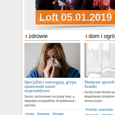
Sylwester Pens
Loft 05.01.2019
Sylwester Podg
31.12.2018
zdrowie
dom i ogr
Specjaliści ostrzegają, grypa
Domowe sposoby
opanowała nasze
firanki
województwo
Każda biała firanka j
Sezon zachorowań na grypę trwa, a
długotrwałe działanie
statystyki przypadków, hospitalizacji i
słonecznych..
zgonów..
Projekty i aranżacje
Uroda
Żywienie
Zdrowie