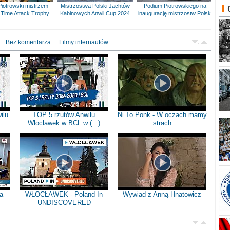
Piotrowski mistrzem
Mistrzostwa Polski Jachtów
Podium Piotrowskiego na
Time Attack Trophy
Kabinowych Anwil Cup 2024
inaugurację mistrzostw Polski
Bez komentarza
Filmy internautów
ilu
TOP 5 rzutów Anwilu
Ni To Ponk - W oczach mamy
Włocławek w BCL w (...)
strach
a
WŁOCŁAWEK - Poland In
Wywiad z Anną Hnatowicz
UNDISCOVERED