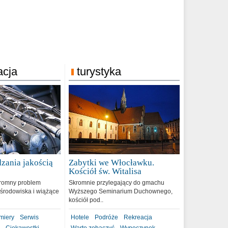
acja
turystyka
zania jakością
Zabytki we Włocławku.
9
Kościół św. Witalisa
romny problem
Skromnie przylegający do gmachu
środowiska i wiążące
Wyższego Seminarium Duchownego,
kościół pod..
miery
Serwis
Hotele
Podróże
Rekreacja