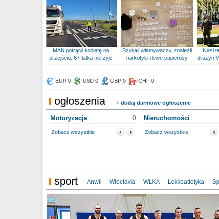
MAN potrącił kobietę na
Szukali włamywaczy, znaleźli
Nasi te
przejściu. 67-latka nie żyje
narkotyki i lewe papierosy
drużyn V
EUR 0
USD 0
GBP 0
CHF 0
ogłoszenia
+ dodaj darmowe ogłoszenie
Motoryzacja
0
Nieruchomości
Zobacz wszystkie
Zobacz wszystkie
sport
Anwil
Włocłavia
WLKA
Lekkoatletyka
Sp