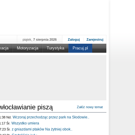
piątek,
7 sierpnia 2026
Zaloguj
Zarejestruj
kacja
Motoryzacja
Turystyka
Pracuj.pl
włocławianie piszą
Załóż nowy temat
Wczoraj przechodząc przez park na Słodowie..
1:38 Nd.
Wszystko umiera
1:17 Śr.
z gniazdami ptaków Na żytniej obok..
7:23 Śr.