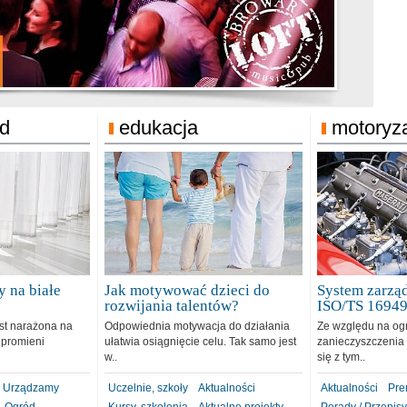
jonat Michelin
rodzie 31.12.2018
ód
edukacja
motoryz
 na białe
Jak motywować dzieci do
System zarząd
rozwijania talentów?
ISO/TS 1694
est narażona na
Odpowiednia motywacja do działania
Ze względu na og
 promieni
ułatwia osiągnięcie celu. Tak samo jest
zanieczyszczenia 
w..
się z tym..
Urządzamy
Uczelnie, szkoły
Aktualności
Aktualności
Pre