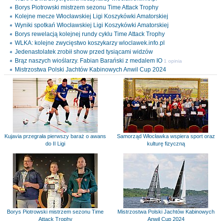
Borys Piotrowski mistrzem sezonu Time Attack Trophy
Kolejne mecze Włocławskiej Ligi Koszykówki Amatorskiej
Wyniki spotkań Włocławskiej Ligi Koszykówki Amatorskiej
Borys rewelacją kolejnej rundy cyklu Time Attack Trophy
WLKA: kolejne zwycięstwo koszykarzy wloclawek.info.pl
Jedenastolatek zrobił show przed tysiącami widzów
Brąz naszych wioślarzy. Fabian Barański z medalem IO
1 opinia
Mistrzostwa Polski Jachtów Kabinowych Anwil Cup 2024
Kujavia przegrała pierwszy baraż o awans
Samorząd Włocławka wspiera sport oraz
do II Ligi
kulturę fizyczną
Borys Piotrowski mistrzem sezonu Time
Mistrzostwa Polski Jachtów Kabinowych
Attack Trophy
Anwil Cup 2024