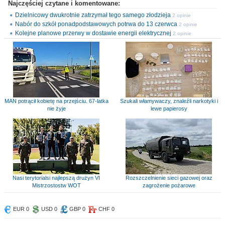
Najczęściej czytane i komentowane:
Dzielnicowy dwukrotnie zatrzymał tego samego złodzieja
2 opinie
Nabór do szkół ponadpodstawowych potrwa do 13 czerwca
2 opinie
Kolejne planowe przerwy w dostawie energii elektrycznej
2 opinie
MAN potrącił kobietę na przejściu. 67-latka
Szukali włamywaczy, znaleźli narkotyki i
nie żyje
lewe papierosy
Nasi terytorialsi najlepszą drużyn VI
Rozszczelnienie sieci gazowej oraz
Mistrzostostw WOT
zagrożenie pożarowe
EUR 0
USD 0
GBP 0
CHF 0