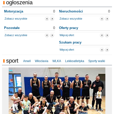
ogłoszenia
Motoryzacja
0
Nieruchomości
0
Zobacz wszystkie
Zobacz wszystkie
Pozostałe
0
Oferty pracy
Zobacz wszystkie
Więcej ofert
Szukam pracy
Więcej ofert
sport
Anwil
Włocłavia
WLKA
Lekkoatletyka
Sporty walki