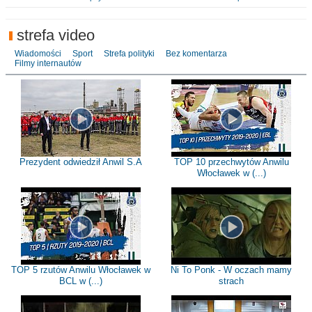
strefa video
Wiadomości
Sport
Strefa polityki
Bez komentarza
Filmy internautów
Prezydent odwiedził Anwil S.A
TOP 10 przechwytów Anwilu
Włocławek w (...)
TOP 5 rzutów Anwilu Włocławek w
Ni To Ponk - W oczach mamy
BCL w (...)
strach