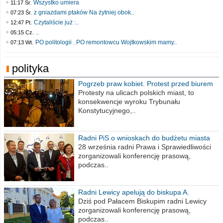
Wszystko umiera
11:17 Śr.
z gniazdami ptaków Na żytniej obok..
07:23 Śr.
Czytaliście już :..
12:47 Pt.
..
05:15 Cz.
PO politologii . PO remontowcu Wojtkowskim mamy..
07:13 Wt.
polityka
Pogrzeb praw kobiet. Protest przed biurem
poselskim PiS
Protesty na ulicach polskich miast, to
konsekwencje wyroku Trybunału
Konstytucyjnego,..
Radni PiS o wnioskach do budżetu miasta
na 2021 rok
28 września radni Prawa i Sprawiedliwości
zorganizowali konferencję prasową,
podczas..
Radni Lewicy apelują do biskupa A.
Wiesława Meringa
Dziś pod Pałacem Biskupim radni Lewicy
zorganizowali konferencję prasową,
podczas..