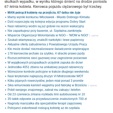
skutkach wypadku, w wyniku którego śmierć na drodze poniosła
67-letnia kobieta. Kierowca pojazdu ciężarowego był trzeźwy.
MAN potrącił kobietę na przejściu. 67-latka nie żyje
Mamy wyniki konkursu Włocławek - Miasto Dobrego Klimatu
Dziś rozpoczęła się kolejna edycja programu Dobry Start
Nasi ratownicy wodni są już gotowi na sezon wakacyjny
Nie zaparkujesz przy basenie, ul. Szpitalna zamknięta
Wsparcie Organizacji Wolontariatu w NGO – 'WOW w NGO'
1 opinia
Szukali włamywaczy, znaleźli narkotyki i lewe papierosy
Aktualne oferty zatrudnienia z Powiatowego Urzędu Pracy
Kto może dostać niezrealizowane świadczenie wspierające
178 kierowców jechało za szybko, 4 straciło prawo jazdy
Rozszczelnienie sieci gazowej oraz zagrożenie pożarowe
W wyjątkowych przypadkach urzędnik zapuka do drzwi
Jednostka 4051 zbiera na unikatowy pojazd ratowniczy
Wzmożone kontrole policyjne w trakcie długiego weekendu
Nasi terytorialsi najlepszą drużyn VI Mistrzostostw WOT
Kilku pijanych rowerzystów, jeden miał ponad 3 promile
Sika wmurowała kamień węgielny pod fabrykę w Brześciu
1 opinia
Pobił swojego znajomego, zabrał mu zakupy i telefon
Od 23 czerewca zmiana rozkładu linii autobusowej nr 10
35-latek odpowie za przywłaszczenie znalezionych 700 zł
Nagrody marszałka dla specjalistów terapii zajęciowej
Policjanci eskortowali rodzącą kobietę aż do szpitala