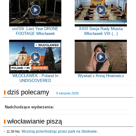
sixf33t .Last Year DRONE
XXIII Sesja Rady Miasta
FOOTAGE Włocławek
Włocławek VIII (...)
WŁOCŁAWEK - Poland In
Wywiad z Anną Hnatowicz
UNDISCOVERED
dziś polecamy
9 sierpnia 2026
Nadchodzące wydarzenia:
włocławianie piszą
Wczoraj przechodząc przez park na Słodowie..
11:38 Nd.