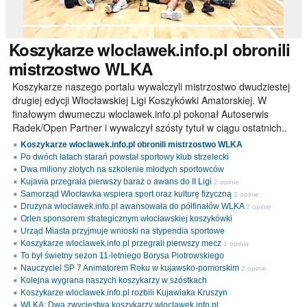
Koszykarze
wloclawek.info.pl obronili
mistrzostwo WLKA
Koszykarze naszego portalu wywalczyli mistrzostwo dwudziestej
drugiej edycji Włocławskiej Ligi Koszykówki Amatorskiej. W
finałowym dwumeczu wloclawek.info.pl pokonał Autoserwis
Radek/Open Partner i wywalczył szósty tytuł w ciągu ostatnich..
Koszykarze wloclawek.info.pl obronili mistrzostwo WLKA
Po dwóch latach starań powstał sportowy klub strzelecki
Dwa miliony złotych na szkolenie młodych sportowców
Kujavia przegrała pierwszy baraż o awans do II Ligi
2 opinie
Samorząd Włocławka wspiera sport oraz kulturę fizyczną
2 opinie
Drużyna wloclawek.info.pl awansowała do półfinałów WLKA
2 opinie
Orlen sponsorem strategicznym włocławskiej koszykówki
Urząd Miasta przyjmuje wnioski na stypendia sportowe
Koszykarze wloclawek.info.pl przegrali pierwszy mecz
1 opinia
To był świetny sezon 11-letniego Borysa Piotrowskiego
Nauczyciel SP 7 Animatorem Roku w kujawsko-pomorskim
2 opinie
Kolejna wygrana naszych koszykarzy w szóstkach
Koszykarze wloclawek.info.pl rozbili Kujawiaka Kruszyn
WLKA: Dwa zwycięstwa koszykarzy wloclawek.info.pl