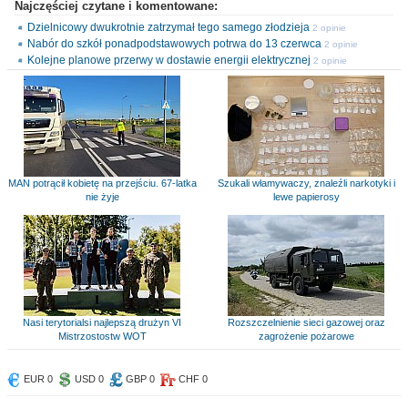
Najczęściej czytane i komentowane:
Dzielnicowy dwukrotnie zatrzymał tego samego złodzieja
2 opinie
Nabór do szkół ponadpodstawowych potrwa do 13 czerwca
2 opinie
Kolejne planowe przerwy w dostawie energii elektrycznej
2 opinie
MAN potrącił kobietę na przejściu. 67-latka
Szukali włamywaczy, znaleźli narkotyki i
nie żyje
lewe papierosy
Nasi terytorialsi najlepszą drużyn VI
Rozszczelnienie sieci gazowej oraz
Mistrzostostw WOT
zagrożenie pożarowe
EUR 0
USD 0
GBP 0
CHF 0