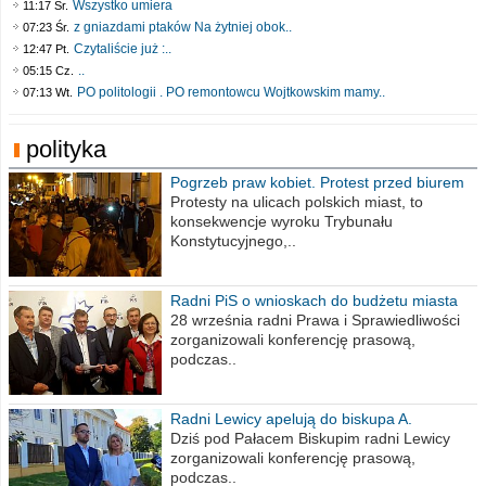
Wszystko umiera
11:17 Śr.
z gniazdami ptaków Na żytniej obok..
07:23 Śr.
Czytaliście już :..
12:47 Pt.
..
05:15 Cz.
PO politologii . PO remontowcu Wojtkowskim mamy..
07:13 Wt.
polityka
Pogrzeb praw kobiet. Protest przed biurem
poselskim PiS
Protesty na ulicach polskich miast, to
konsekwencje wyroku Trybunału
Konstytucyjnego,..
Radni PiS o wnioskach do budżetu miasta
na 2021 rok
28 września radni Prawa i Sprawiedliwości
zorganizowali konferencję prasową,
podczas..
Radni Lewicy apelują do biskupa A.
Wiesława Meringa
Dziś pod Pałacem Biskupim radni Lewicy
zorganizowali konferencję prasową,
podczas..