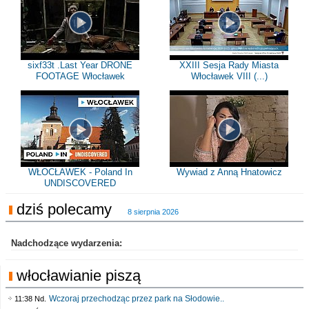
sixf33t .Last Year DRONE
XXIII Sesja Rady Miasta
FOOTAGE Włocławek
Włocławek VIII (...)
WŁOCŁAWEK - Poland In
Wywiad z Anną Hnatowicz
UNDISCOVERED
dziś polecamy
8 sierpnia 2026
Nadchodzące wydarzenia:
włocławianie piszą
Wczoraj przechodząc przez park na Słodowie..
11:38 Nd.