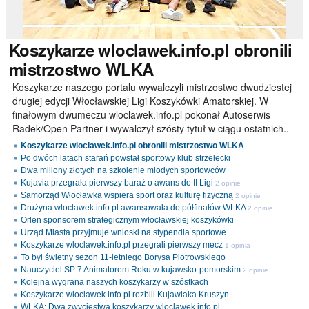
Koszykarze
wloclawek.info.pl obronili
mistrzostwo WLKA
Koszykarze naszego portalu wywalczyli mistrzostwo dwudziestej
drugiej edycji Włocławskiej Ligi Koszykówki Amatorskiej. W
finałowym dwumeczu wloclawek.info.pl pokonał Autoserwis
Radek/Open Partner i wywalczył szósty tytuł w ciągu ostatnich..
Koszykarze wloclawek.info.pl obronili mistrzostwo WLKA
Po dwóch latach starań powstał sportowy klub strzelecki
Dwa miliony złotych na szkolenie młodych sportowców
Kujavia przegrała pierwszy baraż o awans do II Ligi
2 opinie
Samorząd Włocławka wspiera sport oraz kulturę fizyczną
2 opinie
Drużyna wloclawek.info.pl awansowała do półfinałów WLKA
2 opinie
Orlen sponsorem strategicznym włocławskiej koszykówki
Urząd Miasta przyjmuje wnioski na stypendia sportowe
Koszykarze wloclawek.info.pl przegrali pierwszy mecz
1 opinia
To był świetny sezon 11-letniego Borysa Piotrowskiego
Nauczyciel SP 7 Animatorem Roku w kujawsko-pomorskim
2 opinie
Kolejna wygrana naszych koszykarzy w szóstkach
Koszykarze wloclawek.info.pl rozbili Kujawiaka Kruszyn
WLKA: Dwa zwycięstwa koszykarzy wloclawek.info.pl