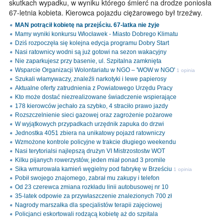
skutkach wypadku, w wyniku którego śmierć na drodze poniosła
67-letnia kobieta. Kierowca pojazdu ciężarowego był trzeźwy.
MAN potrącił kobietę na przejściu. 67-latka nie żyje
Mamy wyniki konkursu Włocławek - Miasto Dobrego Klimatu
Dziś rozpoczęła się kolejna edycja programu Dobry Start
Nasi ratownicy wodni są już gotowi na sezon wakacyjny
Nie zaparkujesz przy basenie, ul. Szpitalna zamknięta
Wsparcie Organizacji Wolontariatu w NGO – 'WOW w NGO'
1 opinia
Szukali włamywaczy, znaleźli narkotyki i lewe papierosy
Aktualne oferty zatrudnienia z Powiatowego Urzędu Pracy
Kto może dostać niezrealizowane świadczenie wspierające
178 kierowców jechało za szybko, 4 straciło prawo jazdy
Rozszczelnienie sieci gazowej oraz zagrożenie pożarowe
W wyjątkowych przypadkach urzędnik zapuka do drzwi
Jednostka 4051 zbiera na unikatowy pojazd ratowniczy
Wzmożone kontrole policyjne w trakcie długiego weekendu
Nasi terytorialsi najlepszą drużyn VI Mistrzostostw WOT
Kilku pijanych rowerzystów, jeden miał ponad 3 promile
Sika wmurowała kamień węgielny pod fabrykę w Brześciu
1 opinia
Pobił swojego znajomego, zabrał mu zakupy i telefon
Od 23 czerewca zmiana rozkładu linii autobusowej nr 10
35-latek odpowie za przywłaszczenie znalezionych 700 zł
Nagrody marszałka dla specjalistów terapii zajęciowej
Policjanci eskortowali rodzącą kobietę aż do szpitala