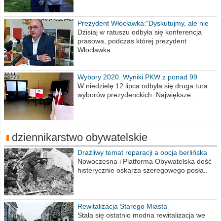
Prezydent Włocławka:"Dyskutujmy, ale nie
obrażajmy się”
Dzisiaj w ratuszu odbyła się konferencja
prasowa, podczas której prezydent
Włocławka..
Wybory 2020. Wyniki PKW z ponad 99
procent obwodów
W niedzielę 12 lipca odbyła się druga tura
wyborów prezydenckich. Największe..
dziennikarstwo obywatelskie
Drażliwy temat reparacji a opcja berlińska
Nowoczesna i Platforma Obywatelska dość
histerycznie oskarża szeregowego posła..
Rewitalizacja Starego Miasta
Stała się ostatnio modna rewitalizacja we