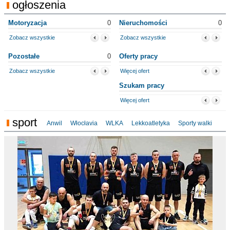
ogłoszenia
Motoryzacja
0
Nieruchomości
0
Zobacz wszystkie
Zobacz wszystkie
Pozostałe
0
Oferty pracy
Zobacz wszystkie
Więcej ofert
Szukam pracy
Więcej ofert
sport
Anwil
Włocłavia
WLKA
Lekkoatletyka
Sporty walki