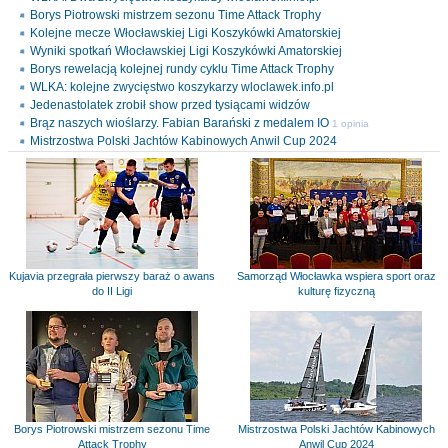
Borys Piotrowski mistrzem sezonu Time Attack Trophy
Kolejne mecze Włocławskiej Ligi Koszykówki Amatorskiej
Wyniki spotkań Włocławskiej Ligi Koszykówki Amatorskiej
Borys rewelacją kolejnej rundy cyklu Time Attack Trophy
WLKA: kolejne zwycięstwo koszykarzy wloclawek.info.pl
Jedenastolatek zrobił show przed tysiącami widzów
Brąz naszych wioślarzy. Fabian Barański z medalem IO
1 opinia
Mistrzostwa Polski Jachtów Kabinowych Anwil Cup 2024
Kujavia przegrała pierwszy baraż o awans
Samorząd Włocławka wspiera sport oraz
do II Ligi
kulturę fizyczną
Borys Piotrowski mistrzem sezonu Time
Mistrzostwa Polski Jachtów Kabinowych
Attack Trophy
Anwil Cup 2024