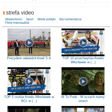
strefa video
Wiadomości
Sport
Strefa polityki
Bez komentarza
Filmy internautów
Prezydent odwiedził Anwil S.A
TOP 10 przechwytów Anwilu
Włocławek w (...)
TOP 5 rzutów Anwilu Włocławek w
Ni To Ponk - W oczach mamy
BCL w (...)
strach